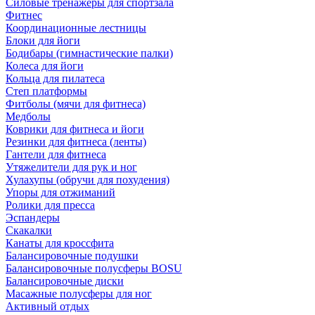
Силовые тренажеры для спортзала
Фитнес
Координационные лестницы
Блоки для йоги
Бодибары (гимнастические палки)
Колеса для йоги
Кольца для пилатеса
Степ платформы
Фитболы (мячи для фитнеса)
Медболы
Коврики для фитнеса и йоги
Резинки для фитнеса (ленты)
Гантели для фитнеса
Утяжелители для рук и ног
Хулахупы (обручи для похудения)
Упоры для отжиманий
Ролики для пресса
Эспандеры
Скакалки
Канаты для кроссфита
Балансировочные подушки
Балансировочные полусферы BOSU
Балансировочные диски
Масажные полусферы для ног
Активный отдых