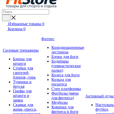
Избранные товары
0
Корзина
0
Фитнес
Координационные
Силовые тренажеры
лестницы
Блоки для йоги
Блины для
Бодибары
штанги
(гимнастические
Стойки для
палки)
гантелей,
Колеса для йоги
блинов, гирь
Кольца для
Турники и
пилатеса
брусья
Степ платформы
Грифы для
Фитболы (мячи
штанги и
Активный отды
для фитнеса)
замки
Медболы
Скамьи для
Настольн
Коврики для
жима, пресса,
футбол,
фитнеса и йоги
гиперэкстензия
аэрохокке