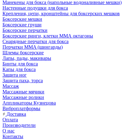
Манекены для бокса (напольные водоналивные мешки)
Настенные подушки для бокса
Крепления, цепи, кронштейны для боксерских мешков
Боксерские мешки
Боксерские груши
Боксерские перчатки
Боксерские ринги, клетки ММА октагоны
Снарядные перчатки для бокса
Перчатки MMA (шингарды)
Шлемы боксерские
Лапы, пады, макивары
Бинты для бокса
Капы для бокса
Защита ног
Защита паха, торса
Массаж
Массажные мячики
Массажные ролики
Аппликаторы Кузнецова
Виброплатформы
Доставка
Оплата
Производители
О нас
Контакты