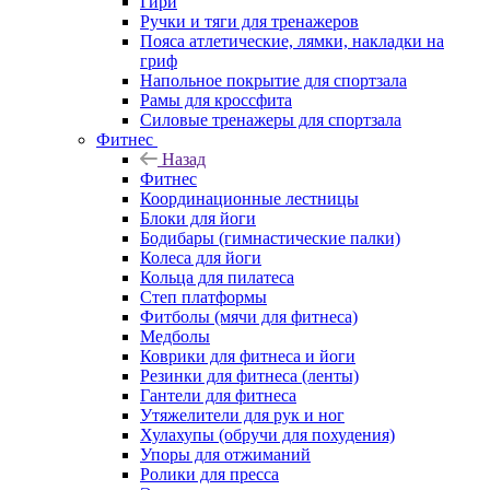
Гири
Ручки и тяги для тренажеров
Пояса атлетические, лямки, накладки на
гриф
Напольное покрытие для спортзала
Рамы для кроссфита
Силовые тренажеры для спортзала
Фитнес
Назад
Фитнес
Координационные лестницы
Блоки для йоги
Бодибары (гимнастические палки)
Колеса для йоги
Кольца для пилатеса
Степ платформы
Фитболы (мячи для фитнеса)
Медболы
Коврики для фитнеса и йоги
Резинки для фитнеса (ленты)
Гантели для фитнеса
Утяжелители для рук и ног
Хулахупы (обручи для похудения)
Упоры для отжиманий
Ролики для пресса