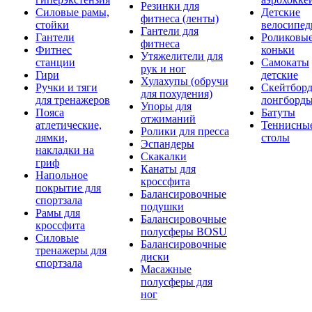
Резинки для
Силовые рамы,
Детские
фитнеса (ленты)
стойки
велосипе
Гантели для
Гантели
Роликовы
фитнеса
Фитнес
коньки
Утяжелители для
станции
Самокаты
рук и ног
Гири
детские
Хулахупы (обручи
Ручки и тяги
Скейтборд
для похудения)
для тренажеров
лонгборд
Упоры для
Пояса
Батуты
отжиманий
атлетические,
Теннисны
Ролики для пресса
лямки,
столы
Эспандеры
накладки на
Скакалки
гриф
Канаты для
Напольное
кроссфита
покрытие для
Балансировочные
спортзала
подушки
Рамы для
Балансировочные
кроссфита
полусферы BOSU
Силовые
Балансировочные
тренажеры для
диски
спортзала
Масажные
полусферы для
ног