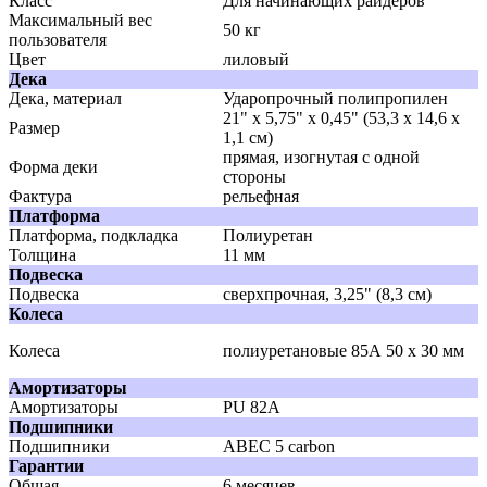
Класс
Для начинающих райдеров
Максимальный вес
50 кг
пользователя
Цвет
лиловый
Дека
Дека, материал
Ударопрочный полипропилен
21" х 5,75" х 0,45" (53,3 x 14,6 x
Размер
1,1 см)
прямая, изогнутая с одной
Форма деки
стороны
Фактура
рельефная
Платформа
Платформа, подкладка
Полиуретан
Толщина
11 мм
Подвеска
Подвеска
сверхпрочная, 3,25" (8,3 см)
Колеса
Колеса
полиуретановые 85А 50 х 30 мм
Амортизаторы
Амортизаторы
PU 82А
Подшипники
Подшипники
ABEC 5 carbon
Гарантии
Общая
6 месяцев