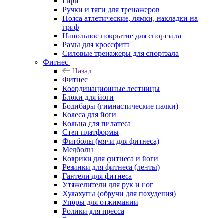
Гири
Ручки и тяги для тренажеров
Пояса атлетические, лямки, накладки на
гриф
Напольное покрытие для спортзала
Рамы для кроссфита
Силовые тренажеры для спортзала
Фитнес
Назад
Фитнес
Координационные лестницы
Блоки для йоги
Бодибары (гимнастические палки)
Колеса для йоги
Кольца для пилатеса
Степ платформы
Фитболы (мячи для фитнеса)
Медболы
Коврики для фитнеса и йоги
Резинки для фитнеса (ленты)
Гантели для фитнеса
Утяжелители для рук и ног
Хулахупы (обручи для похудения)
Упоры для отжиманий
Ролики для пресса