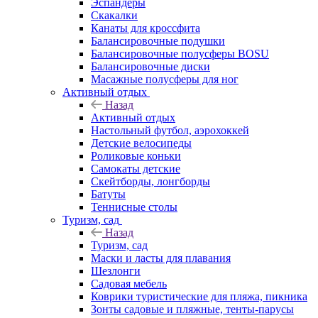
Эспандеры
Скакалки
Канаты для кроссфита
Балансировочные подушки
Балансировочные полусферы BOSU
Балансировочные диски
Масажные полусферы для ног
Активный отдых
Назад
Активный отдых
Настольный футбол, аэрохоккей
Детские велосипеды
Роликовые коньки
Самокаты детские
Скейтборды, лонгборды
Батуты
Теннисные столы
Туризм, сад
Назад
Туризм, сад
Маски и ласты для плавания
Шезлонги
Садовая мебель
Коврики туристические для пляжа, пикника
Зонты садовые и пляжные, тенты-парусы