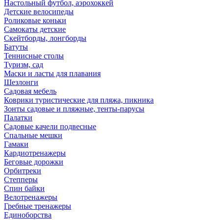
Настольный футбол, аэрохоккей
Детские велосипеды
Роликовые коньки
Самокаты детские
Скейтборды, лонгборды
Батуты
Теннисные столы
Туризм, сад
Маски и ласты для плавания
Шезлонги
Садовая мебель
Коврики туристические для пляжа, пикника
Зонты садовые и пляжные, тенты-парусы
Палатки
Садовые качели подвесные
Спальные мешки
Гамаки
Кардиотренажеры
Беговые дорожки
Орбитреки
Степперы
Спин байки
Велотренажеры
Гребные тренажеры
Единоборства