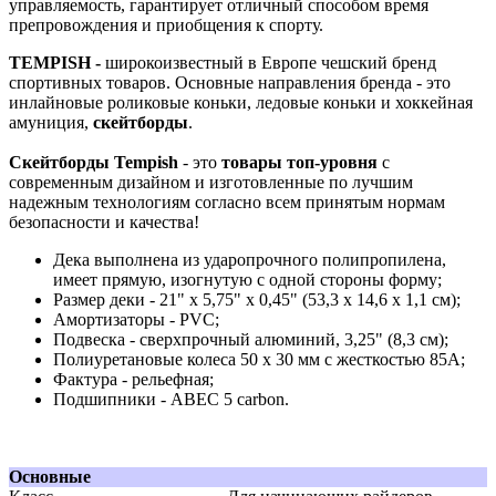
управляемость, гарантирует отличный способом время
препровождения и приобщения к спорту.
TEMPISH -
широкоизвестный в Европе чешский бренд
спортивных товаров. Основные направления бренда - это
инлайновые роликовые коньки, ледовые коньки и хоккейная
амуниция,
скейтборды
.
Скейтборды Tempish
- это
товары топ-уровня
с
современным дизайном и изготовленные по лучшим
надежным технологиям согласно всем принятым нормам
безопасности и качества!
Дека выполнена из ударопрочного полипропилена,
имеет прямую, изогнутую с одной стороны форму;
Размер деки - 21" х 5,75" х 0,45" (53,3 x 14,6 x 1,1 см);
Амортизаторы - PVC;
Подвеска - сверхпрочный алюминий, 3,25" (8,3 см);
Полиуретановые колеса 50 х 30 мм с жесткостью 85А;
Фактура - рельефная;
Подшипники - ABEC 5 carbon.
Основные