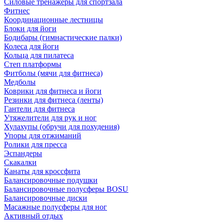
Силовые тренажеры для спортзала
Фитнес
Координационные лестницы
Блоки для йоги
Бодибары (гимнастические палки)
Колеса для йоги
Кольца для пилатеса
Степ платформы
Фитболы (мячи для фитнеса)
Медболы
Коврики для фитнеса и йоги
Резинки для фитнеса (ленты)
Гантели для фитнеса
Утяжелители для рук и ног
Хулахупы (обручи для похудения)
Упоры для отжиманий
Ролики для пресса
Эспандеры
Скакалки
Канаты для кроссфита
Балансировочные подушки
Балансировочные полусферы BOSU
Балансировочные диски
Масажные полусферы для ног
Активный отдых