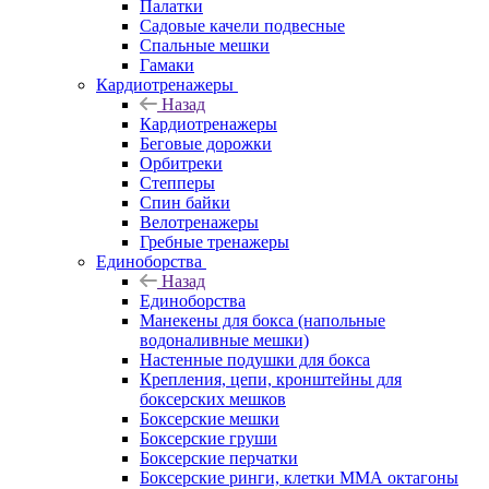
Палатки
Садовые качели подвесные
Спальные мешки
Гамаки
Кардиотренажеры
Назад
Кардиотренажеры
Беговые дорожки
Орбитреки
Степперы
Спин байки
Велотренажеры
Гребные тренажеры
Единоборства
Назад
Единоборства
Манекены для бокса (напольные
водоналивные мешки)
Настенные подушки для бокса
Крепления, цепи, кронштейны для
боксерских мешков
Боксерские мешки
Боксерские груши
Боксерские перчатки
Боксерские ринги, клетки ММА октагоны