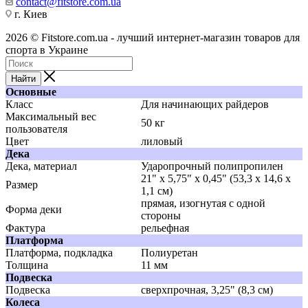
contact@fitstore.com.ua
г. Киев
2026 © Fitstore.com.ua - лучший интернет-магазин товаров для
спорта в Украине
Найти
Основные
Класс
Для начинающих райдеров
Максимальный вес
50 кг
пользователя
Цвет
лиловый
Дека
Дека, материал
Ударопрочный полипропилен
21" х 5,75" х 0,45" (53,3 x 14,6 x
Размер
1,1 см)
прямая, изогнутая с одной
Форма деки
стороны
Фактура
рельефная
Платформа
Платформа, подкладка
Полиуретан
Толщина
11 мм
Подвеска
Подвеска
сверхпрочная, 3,25" (8,3 см)
Колеса