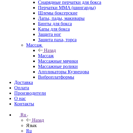
Снарядные перчатки для бокса
Перчатки MMA (шингарды)
Шлемы боксерские
Лапы, пады, макивары
Бинты для бокса
Капы для бокса
Защита ног
Защита паха, торса
Массаж
Назад
Массаж
Массажные мячики
Массажные ролики
Аппликаторы Кузнецова
Виброплатформы
Доставка
Оплата
Производители
О нас
Контакты
Ru
Назад
Язык
Ru