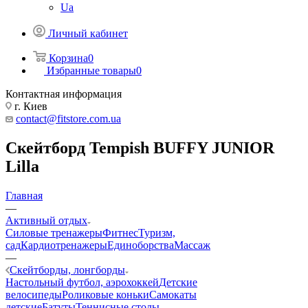
Ua
Личный кабинет
Корзина
0
Избранные товары
0
Контактная информация
г. Киев
contact@fitstore.com.ua
Скейтборд Tempish BUFFY JUNIOR
Lilla
Главная
—
Активный отдых
Силовые тренажеры
Фитнес
Туризм,
сад
Кардиотренажеры
Единоборства
Массаж
—
Скейтборды, лонгборды
Настольный футбол, аэрохоккей
Детские
велосипеды
Роликовые коньки
Самокаты
детские
Батуты
Теннисные столы