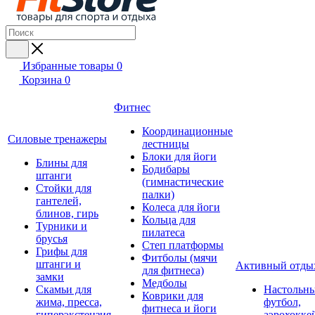
Избранные товары
0
Корзина
0
Фитнес
Координационные
Силовые тренажеры
лестницы
Блоки для йоги
Блины для
Бодибары
штанги
(гимнастические
Стойки для
палки)
гантелей,
Колеса для йоги
блинов, гирь
Кольца для
Турники и
пилатеса
брусья
Степ платформы
Грифы для
Фитболы (мячи
штанги и
Активный отды
для фитнеса)
замки
Медболы
Скамьи для
Настольн
Коврики для
жима, пресса,
футбол,
фитнеса и йоги
гиперэкстензия
аэрохокке