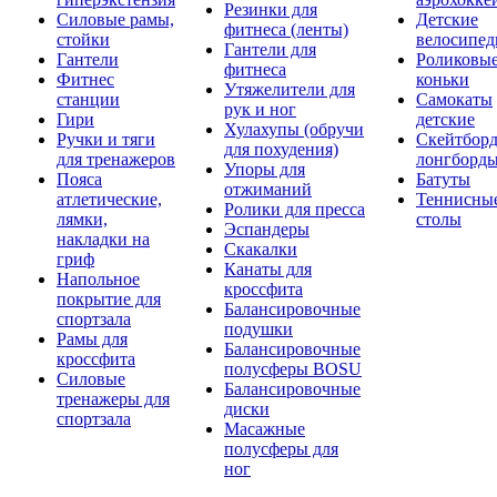
Резинки для
Силовые рамы,
Детские
фитнеса (ленты)
стойки
велосипе
Гантели для
Гантели
Роликовы
фитнеса
Фитнес
коньки
Утяжелители для
станции
Самокаты
рук и ног
Гири
детские
Хулахупы (обручи
Ручки и тяги
Скейтборд
для похудения)
для тренажеров
лонгборд
Упоры для
Пояса
Батуты
отжиманий
атлетические,
Теннисны
Ролики для пресса
лямки,
столы
Эспандеры
накладки на
Скакалки
гриф
Канаты для
Напольное
кроссфита
покрытие для
Балансировочные
спортзала
подушки
Рамы для
Балансировочные
кроссфита
полусферы BOSU
Силовые
Балансировочные
тренажеры для
диски
спортзала
Масажные
полусферы для
ног