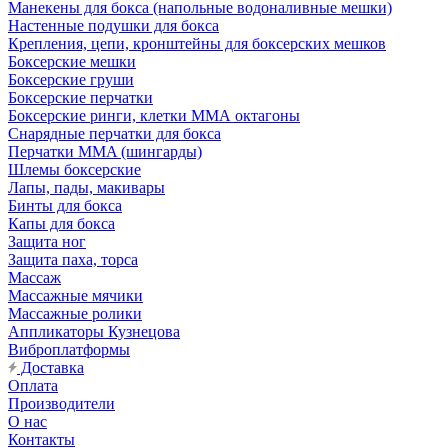
Манекены для бокса (напольные водоналивные мешки)
Настенные подушки для бокса
Крепления, цепи, кронштейны для боксерских мешков
Боксерские мешки
Боксерские груши
Боксерские перчатки
Боксерские ринги, клетки ММА октагоны
Снарядные перчатки для бокса
Перчатки MMA (шингарды)
Шлемы боксерские
Лапы, пады, макивары
Бинты для бокса
Капы для бокса
Защита ног
Защита паха, торса
Массаж
Массажные мячики
Массажные ролики
Аппликаторы Кузнецова
Виброплатформы
Доставка
Оплата
Производители
О нас
Контакты