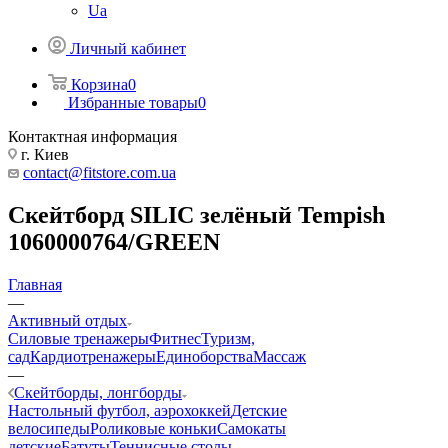
Ua
Личный кабинет
Корзина
0
Избранные товары
0
Контактная информация
г. Киев
contact@fitstore.com.ua
Скейтборд SILIC зелёный Tempish
1060000764/GREEN
Главная
—
Активный отдых
Силовые тренажеры
Фитнес
Туризм,
сад
Кардиотренажеры
Единоборства
Массаж
—
Скейтборды, лонгборды
Настольный футбол, аэрохоккей
Детские
велосипеды
Роликовые коньки
Самокаты
детские
Батуты
Теннисные столы