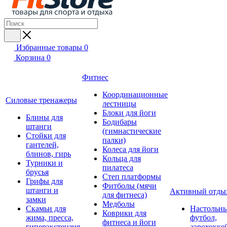
Избранные товары
0
Корзина
0
Фитнес
Координационные
Силовые тренажеры
лестницы
Блоки для йоги
Блины для
Бодибары
штанги
(гимнастические
Стойки для
палки)
гантелей,
Колеса для йоги
блинов, гирь
Кольца для
Турники и
пилатеса
брусья
Степ платформы
Грифы для
Фитболы (мячи
штанги и
Активный отды
для фитнеса)
замки
Медболы
Скамьи для
Настольн
Коврики для
жима, пресса,
футбол,
фитнеса и йоги
гиперэкстензия
аэрохокке