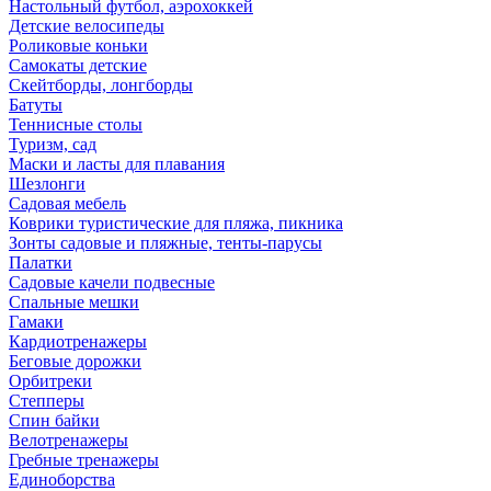
Настольный футбол, аэрохоккей
Детские велосипеды
Роликовые коньки
Самокаты детские
Скейтборды, лонгборды
Батуты
Теннисные столы
Туризм, сад
Маски и ласты для плавания
Шезлонги
Садовая мебель
Коврики туристические для пляжа, пикника
Зонты садовые и пляжные, тенты-парусы
Палатки
Садовые качели подвесные
Спальные мешки
Гамаки
Кардиотренажеры
Беговые дорожки
Орбитреки
Степперы
Спин байки
Велотренажеры
Гребные тренажеры
Единоборства