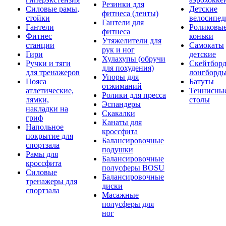
Резинки для
Силовые рамы,
Детские
фитнеса (ленты)
стойки
велосипе
Гантели для
Гантели
Роликовы
фитнеса
Фитнес
коньки
Утяжелители для
станции
Самокаты
рук и ног
Гири
детские
Хулахупы (обручи
Ручки и тяги
Скейтборд
для похудения)
для тренажеров
лонгборд
Упоры для
Пояса
Батуты
отжиманий
атлетические,
Теннисны
Ролики для пресса
лямки,
столы
Эспандеры
накладки на
Скакалки
гриф
Канаты для
Напольное
кроссфита
покрытие для
Балансировочные
спортзала
подушки
Рамы для
Балансировочные
кроссфита
полусферы BOSU
Силовые
Балансировочные
тренажеры для
диски
спортзала
Масажные
полусферы для
ног