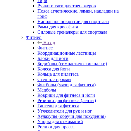
Гири
Ручки и тяги для тренажеров
Пояса атлетические, лямки, накладки на
гриф
Напольное покрытие для спортзала
Рамы для кроссфита
Силовые тренажеры для спортзала
Фитнес
Назад
Фитнес
Координационные лестницы
Блоки для йоги
Бодибары (гимнастические палки)
Колеса для йоги
Кольца для пилатеса
Степ платформы
Фитболы (мячи для фитнеса)
Медболы
Коврики для фитнеса и йоги
Резинки для фитнеса (ленты)
Гантели для фитнеса
Утяжелители для рук и ног
Хулахупы (обручи для похудения)
Упоры для отжиманий
Ролики для пресса