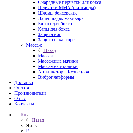
Снарядные перчатки для бокса
Перчатки MMA (шингарды)
Шлемы боксерские
Лапы, пады, макивары
Бинты для бокса
Капы для бокса
Защита ног
Защита паха, торса
Массаж
Назад
Массаж
Массажные мячики
Массажные ролики
Аппликаторы Кузнецова
Виброплатформы
Доставка
Оплата
Производители
О нас
Контакты
Ru
Назад
Язык
Ru