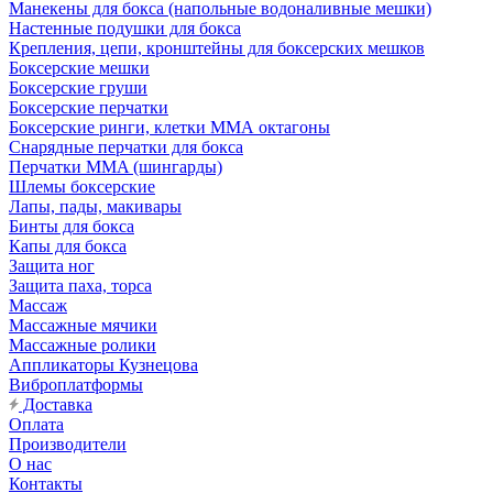
Манекены для бокса (напольные водоналивные мешки)
Настенные подушки для бокса
Крепления, цепи, кронштейны для боксерских мешков
Боксерские мешки
Боксерские груши
Боксерские перчатки
Боксерские ринги, клетки ММА октагоны
Снарядные перчатки для бокса
Перчатки MMA (шингарды)
Шлемы боксерские
Лапы, пады, макивары
Бинты для бокса
Капы для бокса
Защита ног
Защита паха, торса
Массаж
Массажные мячики
Массажные ролики
Аппликаторы Кузнецова
Виброплатформы
Доставка
Оплата
Производители
О нас
Контакты