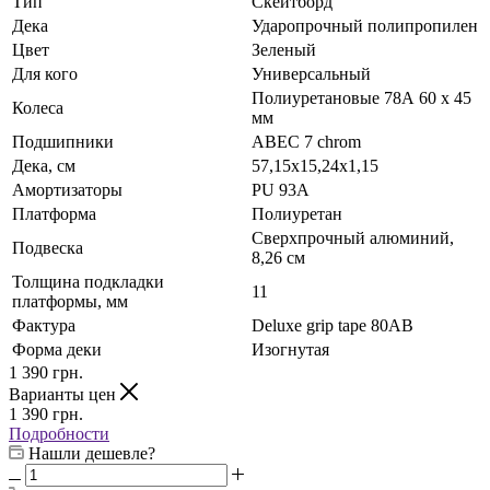
Тип
Скейтборд
Дека
Ударопрочный полипропилен
Цвет
Зеленый
Для кого
Универсальный
Полиуретановые 78А 60 х 45
Колеса
мм
Подшипники
ABEC 7 chrom
Дека, см
57,15x15,24x1,15
Амортизаторы
PU 93А
Платформа
Полиуретан
Сверхпрочный алюминий,
Подвеска
8,26 см
Толщина подкладки
11
платформы, мм
Фактура
Deluxe grip tape 80АВ
Форма деки
Изогнутая
1 390
грн.
Варианты цен
1 390
грн.
Подробности
Нашли дешевле?