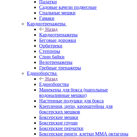
Палатки
Садовые качели подвесные
Спальные мешки
Гамаки
Кардиотренажеры
Назад
Кардиотренажеры
Беговые дорожки
Орбитреки
Степперы
Спин байки
Велотренажеры
Гребные тренажеры
Единоборства
Назад
Единоборства
Манекены для бокса (напольные
водоналивные мешки)
Настенные подушки для бокса
Крепления, цепи, кронштейны для
боксерских мешков
Боксерские мешки
Боксерские груши
Боксерские перчатки
Боксерские ринги, клетки ММА октагоны