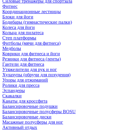
Силовые тренажеры для спортзала
Фитнес
Координационные лестницы
Блоки для йоги
Бодибары (гимнастические палки)
Колеса для йоги
Кольца для пилатеса
Степ платформы
Фитболы (мячи для фитнеса)
Медболы
Коврики для фитнеса и йоги
Резинки для фитнеса (ленты)
Гантели для фитнеса
Утяжелители для рук и ног
Хулахупы (обручи для похудения)
Упоры для отжиманий
Ролики для пресса
Эспандеры
Скакалки
Канаты для кроссфита
Балансировочные подушки
Балансировочные полусферы BOSU
Балансировочные диски
Масажные полусферы для ног
Активный отдых