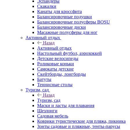
Эспандеры
Скакалки
Канаты для кроссфита
Балансировочные подушки
Балансировочные полусферы BOSU
Балансировочные диски
Масажные полусферы для ног
Активный отдых
Назад
Активный отдых
Настольный футбол, аэрохоккей
Детские велосипеды
Роликовые коньки
Самокаты детские
Скейтборды, лонгборды
Батуты
Теннисные столы
Туризм, сад
Назад
Туризм, сад
Маски и ласты для плавания
Шезлонги
Садовая мебель
Коврики туристические для пляжа, пикника
Зонты садовые и пляжные, тенты-парусы