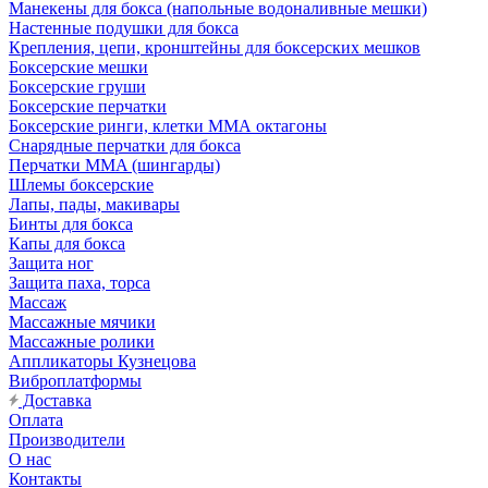
Манекены для бокса (напольные водоналивные мешки)
Настенные подушки для бокса
Крепления, цепи, кронштейны для боксерских мешков
Боксерские мешки
Боксерские груши
Боксерские перчатки
Боксерские ринги, клетки ММА октагоны
Снарядные перчатки для бокса
Перчатки MMA (шингарды)
Шлемы боксерские
Лапы, пады, макивары
Бинты для бокса
Капы для бокса
Защита ног
Защита паха, торса
Массаж
Массажные мячики
Массажные ролики
Аппликаторы Кузнецова
Виброплатформы
Доставка
Оплата
Производители
О нас
Контакты