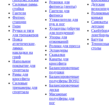
Резинки для
Силовые рамы,
Детские
фитнеса (ленты)
стойки
велосипе
Гантели для
Гантели
Роликовы
фитнеса
Фитнес
коньки
Утяжелители для
станции
Самокаты
рук и ног
Гири
детские
Хулахупы (обручи
Ручки и тяги
Скейтборд
для похудения)
для тренажеров
лонгборд
Упоры для
Пояса
Батуты
отжиманий
атлетические,
Теннисны
Ролики для пресса
лямки,
столы
Эспандеры
накладки на
Скакалки
гриф
Канаты для
Напольное
кроссфита
покрытие для
Балансировочные
спортзала
подушки
Рамы для
Балансировочные
кроссфита
полусферы BOSU
Силовые
Балансировочные
тренажеры для
диски
спортзала
Масажные
полусферы для
ног