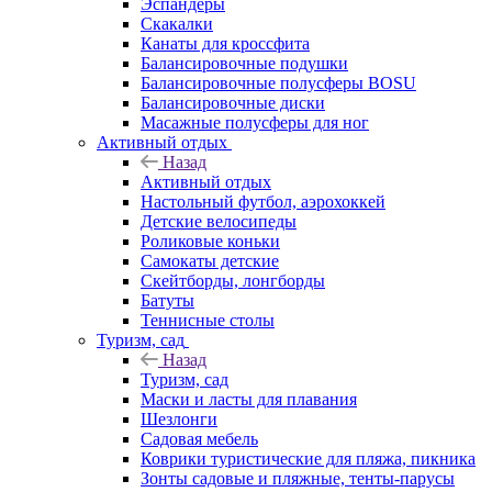
Эспандеры
Скакалки
Канаты для кроссфита
Балансировочные подушки
Балансировочные полусферы BOSU
Балансировочные диски
Масажные полусферы для ног
Активный отдых
Назад
Активный отдых
Настольный футбол, аэрохоккей
Детские велосипеды
Роликовые коньки
Самокаты детские
Скейтборды, лонгборды
Батуты
Теннисные столы
Туризм, сад
Назад
Туризм, сад
Маски и ласты для плавания
Шезлонги
Садовая мебель
Коврики туристические для пляжа, пикника
Зонты садовые и пляжные, тенты-парусы