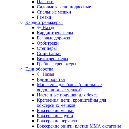
Палатки
Садовые качели подвесные
Спальные мешки
Гамаки
Кардиотренажеры
Назад
Кардиотренажеры
Беговые дорожки
Орбитреки
Степперы
Спин байки
Велотренажеры
Гребные тренажеры
Единоборства
Назад
Единоборства
Манекены для бокса (напольные
водоналивные мешки)
Настенные подушки для бокса
Крепления, цепи, кронштейны для
боксерских мешков
Боксерские мешки
Боксерские груши
Боксерские перчатки
Боксерские ринги, клетки ММА октагоны