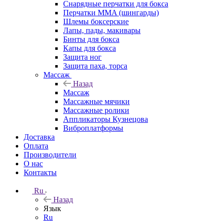
Снарядные перчатки для бокса
Перчатки MMA (шингарды)
Шлемы боксерские
Лапы, пады, макивары
Бинты для бокса
Капы для бокса
Защита ног
Защита паха, торса
Массаж
Назад
Массаж
Массажные мячики
Массажные ролики
Аппликаторы Кузнецова
Виброплатформы
Доставка
Оплата
Производители
О нас
Контакты
Ru
Назад
Язык
Ru