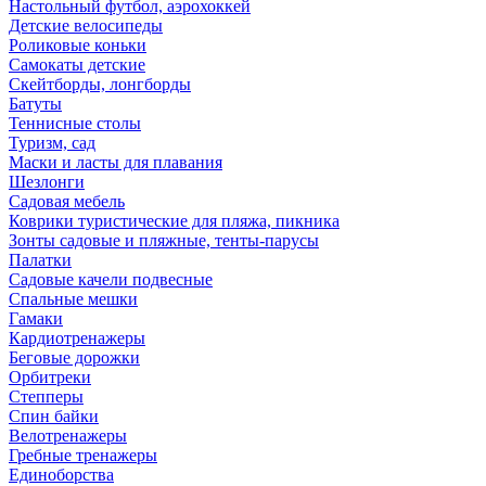
Настольный футбол, аэрохоккей
Детские велосипеды
Роликовые коньки
Самокаты детские
Скейтборды, лонгборды
Батуты
Теннисные столы
Туризм, сад
Маски и ласты для плавания
Шезлонги
Садовая мебель
Коврики туристические для пляжа, пикника
Зонты садовые и пляжные, тенты-парусы
Палатки
Садовые качели подвесные
Спальные мешки
Гамаки
Кардиотренажеры
Беговые дорожки
Орбитреки
Степперы
Спин байки
Велотренажеры
Гребные тренажеры
Единоборства