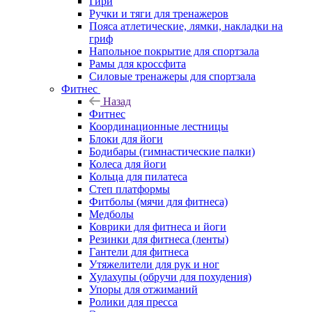
Гири
Ручки и тяги для тренажеров
Пояса атлетические, лямки, накладки на
гриф
Напольное покрытие для спортзала
Рамы для кроссфита
Силовые тренажеры для спортзала
Фитнес
Назад
Фитнес
Координационные лестницы
Блоки для йоги
Бодибары (гимнастические палки)
Колеса для йоги
Кольца для пилатеса
Степ платформы
Фитболы (мячи для фитнеса)
Медболы
Коврики для фитнеса и йоги
Резинки для фитнеса (ленты)
Гантели для фитнеса
Утяжелители для рук и ног
Хулахупы (обручи для похудения)
Упоры для отжиманий
Ролики для пресса