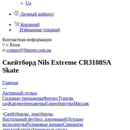
Ua
Личный кабинет
Корзина
0
Избранные товары
0
Контактная информация
г. Киев
contact@fitstore.com.ua
Скейтборд Nils Extreme CR3108SA
Skate
Главная
—
Активный отдых
Силовые тренажеры
Фитнес
Туризм,
сад
Кардиотренажеры
Единоборства
Массаж
—
Скейтборды, лонгборды
Настольный футбол, аэрохоккей
Детские
велосипеды
Роликовые коньки
Самокаты
детские
Батуты
Теннисные столы