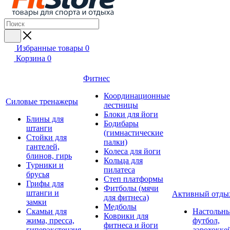
Избранные товары
0
Корзина
0
Фитнес
Координационные
Силовые тренажеры
лестницы
Блоки для йоги
Блины для
Бодибары
штанги
(гимнастические
Стойки для
палки)
гантелей,
Колеса для йоги
блинов, гирь
Кольца для
Турники и
пилатеса
брусья
Степ платформы
Грифы для
Фитболы (мячи
штанги и
Активный отды
для фитнеса)
замки
Медболы
Скамьи для
Настольн
Коврики для
жима, пресса,
футбол,
фитнеса и йоги
гиперэкстензия
аэрохокке