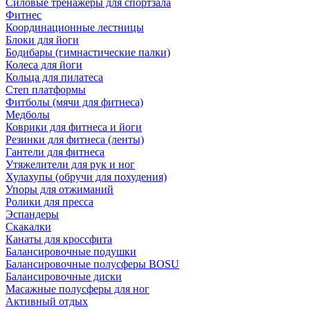
Силовые тренажеры для спортзала
Фитнес
Координационные лестницы
Блоки для йоги
Бодибары (гимнастические палки)
Колеса для йоги
Кольца для пилатеса
Степ платформы
Фитболы (мячи для фитнеса)
Медболы
Коврики для фитнеса и йоги
Резинки для фитнеса (ленты)
Гантели для фитнеса
Утяжелители для рук и ног
Хулахупы (обручи для похудения)
Упоры для отжиманий
Ролики для пресса
Эспандеры
Скакалки
Канаты для кроссфита
Балансировочные подушки
Балансировочные полусферы BOSU
Балансировочные диски
Масажные полусферы для ног
Активный отдых