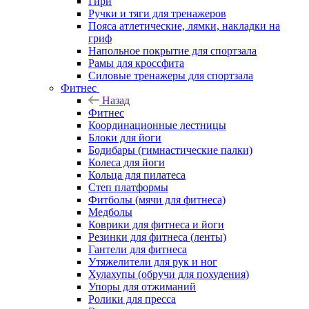
Гири
Ручки и тяги для тренажеров
Пояса атлетические, лямки, накладки на
гриф
Напольное покрытие для спортзала
Рамы для кроссфита
Силовые тренажеры для спортзала
Фитнес
Назад
Фитнес
Координационные лестницы
Блоки для йоги
Бодибары (гимнастические палки)
Колеса для йоги
Кольца для пилатеса
Степ платформы
Фитболы (мячи для фитнеса)
Медболы
Коврики для фитнеса и йоги
Резинки для фитнеса (ленты)
Гантели для фитнеса
Утяжелители для рук и ног
Хулахупы (обручи для похудения)
Упоры для отжиманий
Ролики для пресса