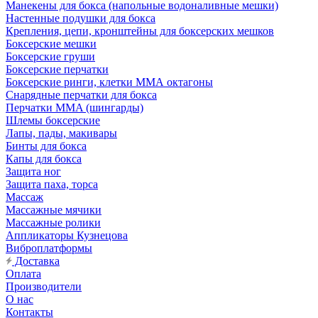
Манекены для бокса (напольные водоналивные мешки)
Настенные подушки для бокса
Крепления, цепи, кронштейны для боксерских мешков
Боксерские мешки
Боксерские груши
Боксерские перчатки
Боксерские ринги, клетки ММА октагоны
Снарядные перчатки для бокса
Перчатки MMA (шингарды)
Шлемы боксерские
Лапы, пады, макивары
Бинты для бокса
Капы для бокса
Защита ног
Защита паха, торса
Массаж
Массажные мячики
Массажные ролики
Аппликаторы Кузнецова
Виброплатформы
Доставка
Оплата
Производители
О нас
Контакты