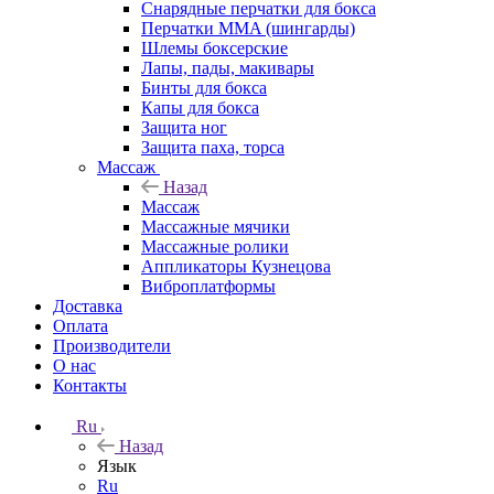
Снарядные перчатки для бокса
Перчатки MMA (шингарды)
Шлемы боксерские
Лапы, пады, макивары
Бинты для бокса
Капы для бокса
Защита ног
Защита паха, торса
Массаж
Назад
Массаж
Массажные мячики
Массажные ролики
Аппликаторы Кузнецова
Виброплатформы
Доставка
Оплата
Производители
О нас
Контакты
Ru
Назад
Язык
Ru