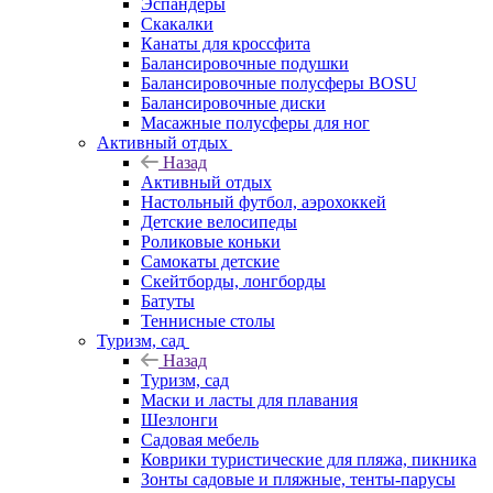
Эспандеры
Скакалки
Канаты для кроссфита
Балансировочные подушки
Балансировочные полусферы BOSU
Балансировочные диски
Масажные полусферы для ног
Активный отдых
Назад
Активный отдых
Настольный футбол, аэрохоккей
Детские велосипеды
Роликовые коньки
Самокаты детские
Скейтборды, лонгборды
Батуты
Теннисные столы
Туризм, сад
Назад
Туризм, сад
Маски и ласты для плавания
Шезлонги
Садовая мебель
Коврики туристические для пляжа, пикника
Зонты садовые и пляжные, тенты-парусы