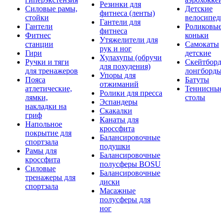
Резинки для
Силовые рамы,
Детские
фитнеса (ленты)
стойки
велосипе
Гантели для
Гантели
Роликовы
фитнеса
Фитнес
коньки
Утяжелители для
станции
Самокаты
рук и ног
Гири
детские
Хулахупы (обручи
Ручки и тяги
Скейтборд
для похудения)
для тренажеров
лонгборд
Упоры для
Пояса
Батуты
отжиманий
атлетические,
Теннисны
Ролики для пресса
лямки,
столы
Эспандеры
накладки на
Скакалки
гриф
Канаты для
Напольное
кроссфита
покрытие для
Балансировочные
спортзала
подушки
Рамы для
Балансировочные
кроссфита
полусферы BOSU
Силовые
Балансировочные
тренажеры для
диски
спортзала
Масажные
полусферы для
ног