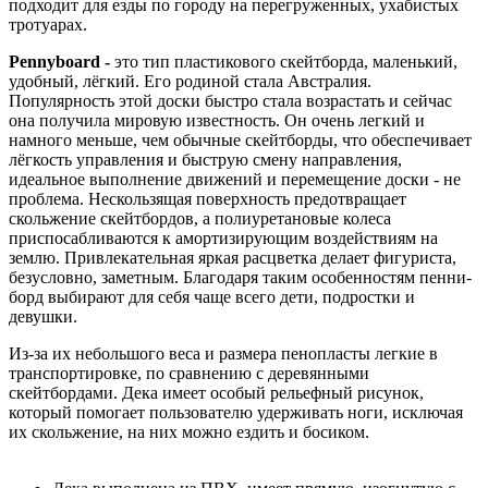
подходит для езды по городу на перегруженных, ухабистых
тротуарах.
Pennyboard -
это тип пластикового скейтборда, маленький,
удобный, лёгкий. Его родиной стала Австралия.
Популярность этой доски быстро стала возрастать и сейчас
она получила мировую известность. Он очень легкий и
намного меньше, чем обычные скейтборды, что обеспечивает
лёгкость управления и быструю смену направления,
идеальное выполнение движений и перемещение доски - не
проблема. Нескользящая поверхность предотвращает
скольжение скейтбордов, а полиуретановые колеса
приспосабливаются к амортизирующим воздействиям на
землю. Привлекательная яркая расцветка делает фигуриста,
безусловно, заметным. Благодаря таким особенностям пенни-
борд выбирают для себя чаще всего дети, подростки и
девушки.
Из-за их небольшого веса и размера пенопласты легкие в
транспортировке, по сравнению с деревянными
скейтбордами. Дека имеет особый рельефный рисунок,
который помогает пользователю удерживать ноги, исключая
их скольжение, на них можно ездить и босиком.