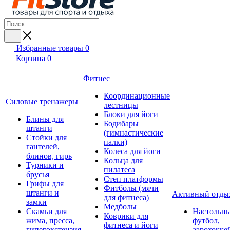
Избранные товары
0
Корзина
0
Фитнес
Координационные
Силовые тренажеры
лестницы
Блоки для йоги
Блины для
Бодибары
штанги
(гимнастические
Стойки для
палки)
гантелей,
Колеса для йоги
блинов, гирь
Кольца для
Турники и
пилатеса
брусья
Степ платформы
Грифы для
Фитболы (мячи
штанги и
Активный отды
для фитнеса)
замки
Медболы
Скамьи для
Настольн
Коврики для
жима, пресса,
футбол,
фитнеса и йоги
гиперэкстензия
аэрохокке