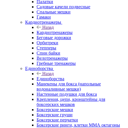
Палатки
Садовые качели подвесные
Спальные мешки
Гамаки
Кардиотренажеры
Назад
Кардиотренажеры
Беговые дорожки
Орбитреки
Степперы
Спин байки
Велотренажеры
Гребные тренажеры
Единоборства
Назад
Единоборства
Манекены для бокса (напольные
водоналивные мешки)
Настенные подушки для бокса
Крепления, цепи, кронштейны для
боксерских мешков
Боксерские мешки
Боксерские груши
Боксерские перчатки
Боксерские ринги, клетки ММА октагоны