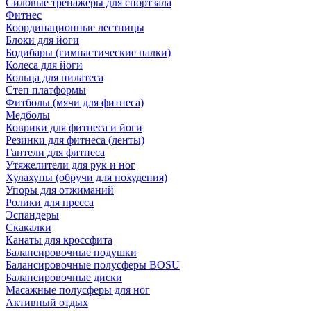
Силовые тренажеры для спортзала
Фитнес
Координационные лестницы
Блоки для йоги
Бодибары (гимнастические палки)
Колеса для йоги
Кольца для пилатеса
Степ платформы
Фитболы (мячи для фитнеса)
Медболы
Коврики для фитнеса и йоги
Резинки для фитнеса (ленты)
Гантели для фитнеса
Утяжелители для рук и ног
Хулахупы (обручи для похудения)
Упоры для отжиманий
Ролики для пресса
Эспандеры
Скакалки
Канаты для кроссфита
Балансировочные подушки
Балансировочные полусферы BOSU
Балансировочные диски
Масажные полусферы для ног
Активный отдых