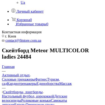
Ua
Личный кабинет
Корзина
0
Избранные товары
0
Контактная информация
г. Киев
contact@fitstore.com.ua
Скейтборд Meteor MULTICOLOR
ladies 24484
Главная
—
Активный отдых
Силовые тренажеры
Фитнес
Туризм,
сад
Кардиотренажеры
Единоборства
Массаж
—
Скейтборды, лонгборды
Настольный футбол, аэрохоккей
Детские
велосипеды
Роликовые коньки
Самокаты
детские
Батуты
Теннисные столы