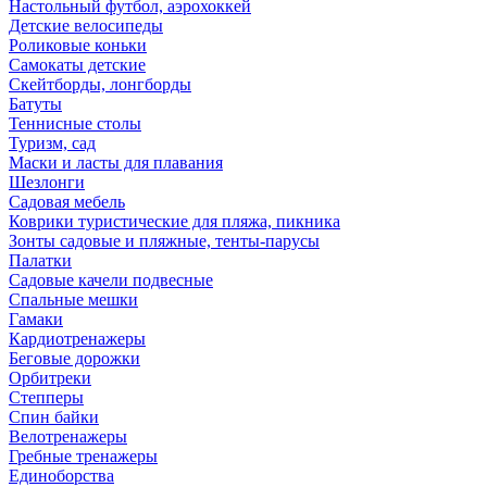
Настольный футбол, аэрохоккей
Детские велосипеды
Роликовые коньки
Самокаты детские
Скейтборды, лонгборды
Батуты
Теннисные столы
Туризм, сад
Маски и ласты для плавания
Шезлонги
Садовая мебель
Коврики туристические для пляжа, пикника
Зонты садовые и пляжные, тенты-парусы
Палатки
Садовые качели подвесные
Спальные мешки
Гамаки
Кардиотренажеры
Беговые дорожки
Орбитреки
Степперы
Спин байки
Велотренажеры
Гребные тренажеры
Единоборства