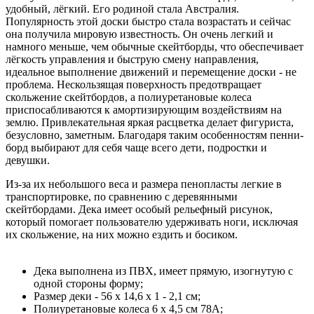
удобный, лёгкий. Его родиной стала Австралия.
Популярность этой доски быстро стала возрастать и сейчас
она получила мировую известность. Он очень легкий и
намного меньше, чем обычные скейтборды, что обеспечивает
лёгкость управления и быструю смену направления,
идеальное выполнение движений и перемещение доски - не
проблема. Нескользящая поверхность предотвращает
скольжение скейтбордов, а полиуретановые колеса
приспосабливаются к амортизирующим воздействиям на
землю. Привлекательная яркая расцветка делает фигуриста,
безусловно, заметным. Благодаря таким особенностям пенни-
борд выбирают для себя чаще всего дети, подростки и
девушки.
Из-за их небольшого веса и размера пенопласты легкие в
транспортировке, по сравнению с деревянными
скейтбордами. Дека имеет особый рельефный рисунок,
который помогает пользователю удерживать ноги, исключая
их скольжение, на них можно ездить и босиком.
Дека выполнена из ПВХ, имеет прямую, изогнутую с
одной стороны форму;
Размер деки - 56 x 14,6 x 1 - 2,1 см;
Полиуретановые колеса 6 x 4,5 см 78A;