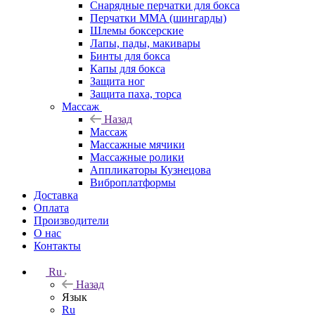
Снарядные перчатки для бокса
Перчатки MMA (шингарды)
Шлемы боксерские
Лапы, пады, макивары
Бинты для бокса
Капы для бокса
Защита ног
Защита паха, торса
Массаж
Назад
Массаж
Массажные мячики
Массажные ролики
Аппликаторы Кузнецова
Виброплатформы
Доставка
Оплата
Производители
О нас
Контакты
Ru
Назад
Язык
Ru