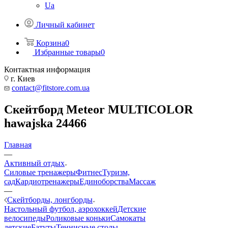
Ua
Личный кабинет
Корзина
0
Избранные товары
0
Контактная информация
г. Киев
contact@fitstore.com.ua
Скейтборд Meteor MULTICOLOR
hawajska 24466
Главная
—
Активный отдых
Силовые тренажеры
Фитнес
Туризм,
сад
Кардиотренажеры
Единоборства
Массаж
—
Скейтборды, лонгборды
Настольный футбол, аэрохоккей
Детские
велосипеды
Роликовые коньки
Самокаты
детские
Батуты
Теннисные столы