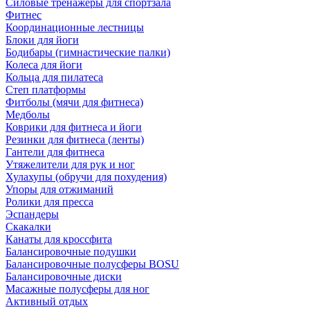
Силовые тренажеры для спортзала
Фитнес
Координационные лестницы
Блоки для йоги
Бодибары (гимнастические палки)
Колеса для йоги
Кольца для пилатеса
Степ платформы
Фитболы (мячи для фитнеса)
Медболы
Коврики для фитнеса и йоги
Резинки для фитнеса (ленты)
Гантели для фитнеса
Утяжелители для рук и ног
Хулахупы (обручи для похудения)
Упоры для отжиманий
Ролики для пресса
Эспандеры
Скакалки
Канаты для кроссфита
Балансировочные подушки
Балансировочные полусферы BOSU
Балансировочные диски
Масажные полусферы для ног
Активный отдых