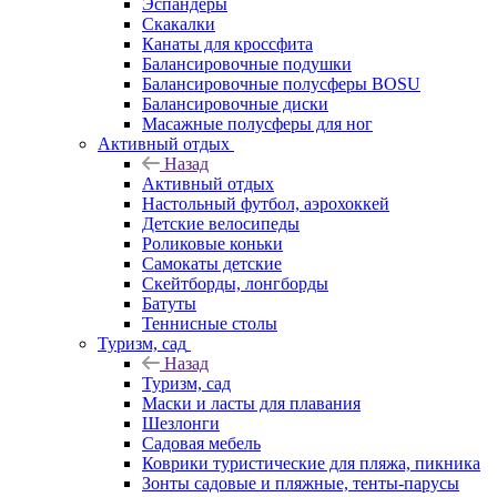
Эспандеры
Скакалки
Канаты для кроссфита
Балансировочные подушки
Балансировочные полусферы BOSU
Балансировочные диски
Масажные полусферы для ног
Активный отдых
Назад
Активный отдых
Настольный футбол, аэрохоккей
Детские велосипеды
Роликовые коньки
Самокаты детские
Скейтборды, лонгборды
Батуты
Теннисные столы
Туризм, сад
Назад
Туризм, сад
Маски и ласты для плавания
Шезлонги
Садовая мебель
Коврики туристические для пляжа, пикника
Зонты садовые и пляжные, тенты-парусы