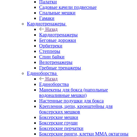
Палатки
Садовые качели подвесные
Спальные мешки
Гамаки
Кардиотренажеры
Назад
Кардиотренажеры
Беговые дорожки
Орбитреки
Степперы
Спин байки
Велотренажеры
Гребные тренажеры
Единоборства
Назад
Единоборства
Манекены для бокса (напольные
водоналивные мешки)
Настенные подушки для бокса
Крепления, цепи, кронштейны для
боксерских мешков
Боксерские мешки
Боксерские груши
Боксерские перчатки
Боксерские ринги, клетки ММА октагоны