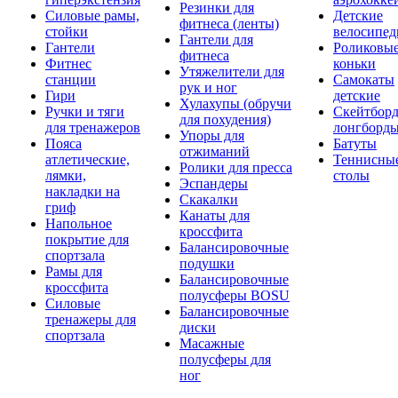
Резинки для
Силовые рамы,
Детские
фитнеса (ленты)
стойки
велосипе
Гантели для
Гантели
Роликовы
фитнеса
Фитнес
коньки
Утяжелители для
станции
Самокаты
рук и ног
Гири
детские
Хулахупы (обручи
Ручки и тяги
Скейтборд
для похудения)
для тренажеров
лонгборд
Упоры для
Пояса
Батуты
отжиманий
атлетические,
Теннисны
Ролики для пресса
лямки,
столы
Эспандеры
накладки на
Скакалки
гриф
Канаты для
Напольное
кроссфита
покрытие для
Балансировочные
спортзала
подушки
Рамы для
Балансировочные
кроссфита
полусферы BOSU
Силовые
Балансировочные
тренажеры для
диски
спортзала
Масажные
полусферы для
ног