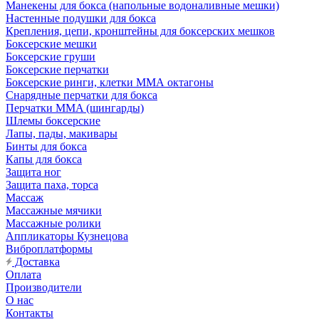
Манекены для бокса (напольные водоналивные мешки)
Настенные подушки для бокса
Крепления, цепи, кронштейны для боксерских мешков
Боксерские мешки
Боксерские груши
Боксерские перчатки
Боксерские ринги, клетки ММА октагоны
Снарядные перчатки для бокса
Перчатки MMA (шингарды)
Шлемы боксерские
Лапы, пады, макивары
Бинты для бокса
Капы для бокса
Защита ног
Защита паха, торса
Массаж
Массажные мячики
Массажные ролики
Аппликаторы Кузнецова
Виброплатформы
Доставка
Оплата
Производители
О нас
Контакты