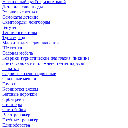
Настольный футбол, аэрохоккей
Детские велосипеды
Роликовые коньки
Самокаты детские
Скейтборды, лонгборды
Батуты
Теннисные столы
Туризм, сад
Маски и ласты для плавания
Шезлонги
Садовая мебель
Коврики туристические для пляжа, пикника
Зонты садовые и пляжные, тенты-парусы
Палатки
Садовые качели подвесные
Спальные мешки
Гамаки
Кардиотренажеры
Беговые дорожки
Орбитреки
Степперы
Спин байки
Велотренажеры
Гребные тренажеры
Единоборства