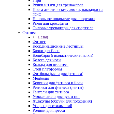
Гири
Ручки и тяги для тренажеров
Пояса атлетические, лямки, накладки на
гриф
Напольное покрытие для спортзала
Рамы для кроссфита
Силовые тренажеры для спортзала
Фитнес
Назад
Фитнес
Координационные лестницы
Блоки для йоги
Бодибары (гимнастические палки)
Колеса для йоги
Кольца для пилатеса
Степ платформы
Фитболы (мячи для фитнеса)
Медболы
Коврики для фитнеса и йоги
Резинки для фитнеса (ленты)
Гантели для фитнеса
Утяжелители для рук и ног
Хулахупы (обручи для похудения)
Упоры для отжиманий
Ролики для пресса