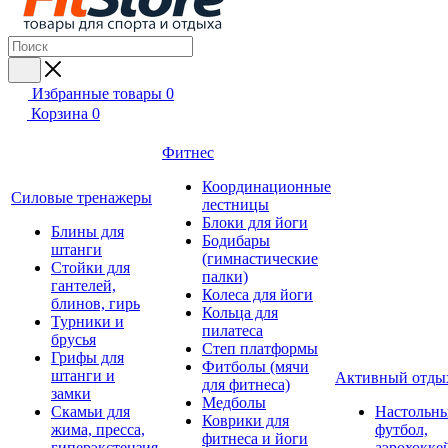
Избранные товары
0
Корзина
0
Фитнес
Координационные
Силовые тренажеры
лестницы
Блоки для йоги
Блины для
Бодибары
штанги
(гимнастические
Стойки для
палки)
гантелей,
Колеса для йоги
блинов, гирь
Кольца для
Турники и
пилатеса
брусья
Степ платформы
Грифы для
Фитболы (мячи
штанги и
Активный отды
для фитнеса)
замки
Медболы
Скамьи для
Настольн
Коврики для
жима, пресса,
футбол,
фитнеса и йоги
гиперэкстензия
аэрохокке