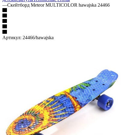
—
Скейтборд Meteor MULTICOLOR hawajska 24466
Артикул:
24466/hawajska