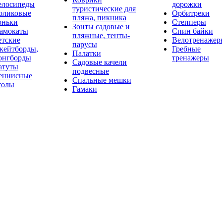
елосипеды
дорожки
туристические для
оликовые
Орбитреки
пляжа, пикника
оньки
Степперы
Зонты садовые и
амокаты
Спин байки
пляжные, тенты-
етские
Велотренажер
парусы
кейтборды,
Гребные
Палатки
онгборды
тренажеры
Садовые качели
атуты
подвесные
еннисные
Спальные мешки
толы
Гамаки