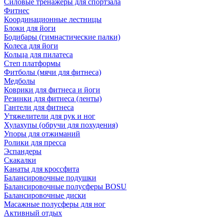
Силовые тренажеры для спортзала
Фитнес
Координационные лестницы
Блоки для йоги
Бодибары (гимнастические палки)
Колеса для йоги
Кольца для пилатеса
Степ платформы
Фитболы (мячи для фитнеса)
Медболы
Коврики для фитнеса и йоги
Резинки для фитнеса (ленты)
Гантели для фитнеса
Утяжелители для рук и ног
Хулахупы (обручи для похудения)
Упоры для отжиманий
Ролики для пресса
Эспандеры
Скакалки
Канаты для кроссфита
Балансировочные подушки
Балансировочные полусферы BOSU
Балансировочные диски
Масажные полусферы для ног
Активный отдых