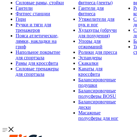
Силовые рамы, стойки
фитнеса (ленты)
в
Гантели
Гантели для
Р
Фитнес станции
фитнеса
к
Гири
Утяжелители для
С
Ручки и тяги для
рук и ног
д
тренажеров
Хулахупы (обручи
С
Пояса атлетические,
для похудения)
л
лямки, накладки на
Упоры для
Б
гриф
отжиманий
Т
Напольное покрытие
Ролики для пресса
с
для спортзала
Эспандеры
Рамы для кроссфита
Скакалки
Силовые тренажеры
Канаты для
для спортзала
кроссфита
Балансировочные
подушки
Балансировочные
полусферы BOSU
Балансировочные
диски
Масажные
полусферы для ног