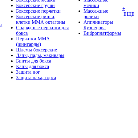
Боксерские груши
мячики
+
Боксерские перчатки
Массажные
ЕЩЕ
Боксерские ринги,
ролики
клетки ММА октагоны
Аппликаторы
ы
Снарядные перчатки для
Кузнецова
бокса
Виброплатформы
Перчатки MMA
(шингарды)
Шлемы боксерские
Лапы, пады, макивары
Бинты для бокса
Капы для бокса
Защита ног
Защита паха, торса