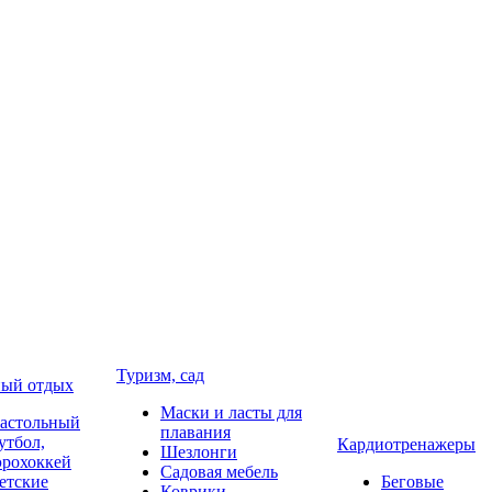
Туризм, сад
ый отдых
Маски и ласты для
астольный
плавания
утбол,
Кардиотренажеры
Шезлонги
эрохоккей
Садовая мебель
етские
Беговые
Коврики