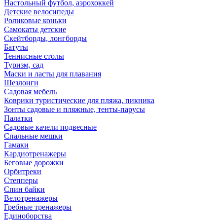
Настольный футбол, аэрохоккей
Детские велосипеды
Роликовые коньки
Самокаты детские
Скейтборды, лонгборды
Батуты
Теннисные столы
Туризм, сад
Маски и ласты для плавания
Шезлонги
Садовая мебель
Коврики туристические для пляжа, пикника
Зонты садовые и пляжные, тенты-парусы
Палатки
Садовые качели подвесные
Спальные мешки
Гамаки
Кардиотренажеры
Беговые дорожки
Орбитреки
Степперы
Спин байки
Велотренажеры
Гребные тренажеры
Единоборства