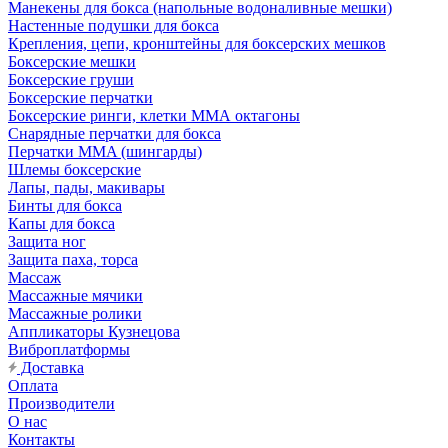
Манекены для бокса (напольные водоналивные мешки)
Настенные подушки для бокса
Крепления, цепи, кронштейны для боксерских мешков
Боксерские мешки
Боксерские груши
Боксерские перчатки
Боксерские ринги, клетки ММА октагоны
Снарядные перчатки для бокса
Перчатки MMA (шингарды)
Шлемы боксерские
Лапы, пады, макивары
Бинты для бокса
Капы для бокса
Защита ног
Защита паха, торса
Массаж
Массажные мячики
Массажные ролики
Аппликаторы Кузнецова
Виброплатформы
Доставка
Оплата
Производители
О нас
Контакты