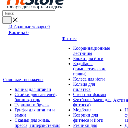
Избранные товары
0
Корзина
0
Фитнес
Координационные
лестницы
Блоки для йоги
Бодибары
(гимнастические
палки)
Колеса для йоги
Силовые тренажеры
Кольца для
Блины для штанги
пилатеса
Стойки для гантелей,
Степ платформы
блинов, гирь
Фитболы (мячи для
Активн
Турники и брусья
фитнеса)
Грифы для штанги и
Медболы
Н
замки
Коврики для
ф
Скамьи для жима,
фитнеса и йоги
а
пресса, гиперэкстензия
Резинки для
Д