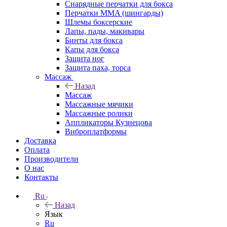
Снарядные перчатки для бокса
Перчатки MMA (шингарды)
Шлемы боксерские
Лапы, пады, макивары
Бинты для бокса
Капы для бокса
Защита ног
Защита паха, торса
Массаж
Назад
Массаж
Массажные мячики
Массажные ролики
Аппликаторы Кузнецова
Виброплатформы
Доставка
Оплата
Производители
О нас
Контакты
Ru
Назад
Язык
Ru