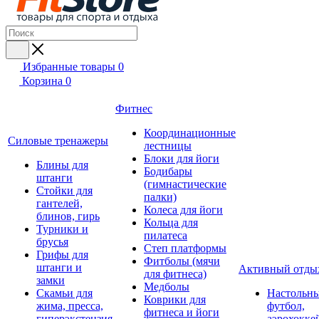
Избранные товары
0
Корзина
0
Фитнес
Координационные
Силовые тренажеры
лестницы
Блоки для йоги
Блины для
Бодибары
штанги
(гимнастические
Стойки для
палки)
гантелей,
Колеса для йоги
блинов, гирь
Кольца для
Турники и
пилатеса
брусья
Степ платформы
Грифы для
Фитболы (мячи
штанги и
Активный отды
для фитнеса)
замки
Медболы
Скамьи для
Настольн
Коврики для
жима, пресса,
футбол,
фитнеса и йоги
гиперэкстензия
аэрохокке