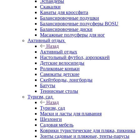
Эспандеры
Скакалки
Канаты для кроссфита
Балансировочные подушки
Балансировочные полусферы BOSU
Балансировочные диски
Масажные полусферы для ног
Активный отдых
Назад
Активный отдых
Настольный футбол, аэрохоккей
Детские велосипеды
Роликовые коньки
Самокаты детские
Скейтборды, лонгборды
Батуты
Теннисные столы
Туризм, сад
Назад
Туризм, сад
Маски и ласты для плавания
Шезлонги
Садовая мебель
Коврики туристические для пляжа, пикника
Зонты садовые и пляжные, тенты-парусы