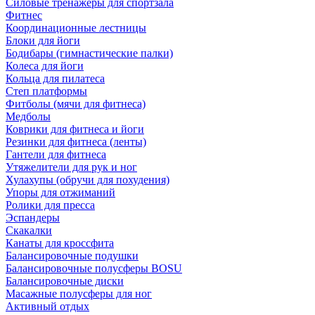
Силовые тренажеры для спортзала
Фитнес
Координационные лестницы
Блоки для йоги
Бодибары (гимнастические палки)
Колеса для йоги
Кольца для пилатеса
Степ платформы
Фитболы (мячи для фитнеса)
Медболы
Коврики для фитнеса и йоги
Резинки для фитнеса (ленты)
Гантели для фитнеса
Утяжелители для рук и ног
Хулахупы (обручи для похудения)
Упоры для отжиманий
Ролики для пресса
Эспандеры
Скакалки
Канаты для кроссфита
Балансировочные подушки
Балансировочные полусферы BOSU
Балансировочные диски
Масажные полусферы для ног
Активный отдых