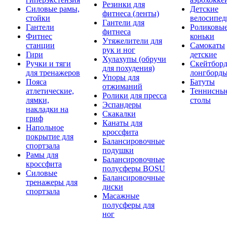
Резинки для
Силовые рамы,
Детские
фитнеса (ленты)
стойки
велосипе
Гантели для
Гантели
Роликовы
фитнеса
Фитнес
коньки
Утяжелители для
станции
Самокаты
рук и ног
Гири
детские
Хулахупы (обручи
Ручки и тяги
Скейтборд
для похудения)
для тренажеров
лонгборд
Упоры для
Пояса
Батуты
отжиманий
атлетические,
Теннисны
Ролики для пресса
лямки,
столы
Эспандеры
накладки на
Скакалки
гриф
Канаты для
Напольное
кроссфита
покрытие для
Балансировочные
спортзала
подушки
Рамы для
Балансировочные
кроссфита
полусферы BOSU
Силовые
Балансировочные
тренажеры для
диски
спортзала
Масажные
полусферы для
ног