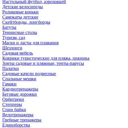
Настольный футбол, аэрохоккей
Детские велосипеды
Роликовые коньки
Самокаты детские
Скейтборды, лонгборды
Батуты
Теннисные столы
Туризм, сад
Маски и ласты для плавания
Шезлонги
Садовая мебель
Коврики туристические для пляжа, пикника
Зонты садовые и пляжные, тенты-парусы
Палатки
Садовые качели подвесные
Спальные мешки
Гамаки
Кардиотренажеры
Беговые дорожки
Орбитреки
Степперы
Спин байки
Велотренажеры
Гребные тренажеры
Единоборства