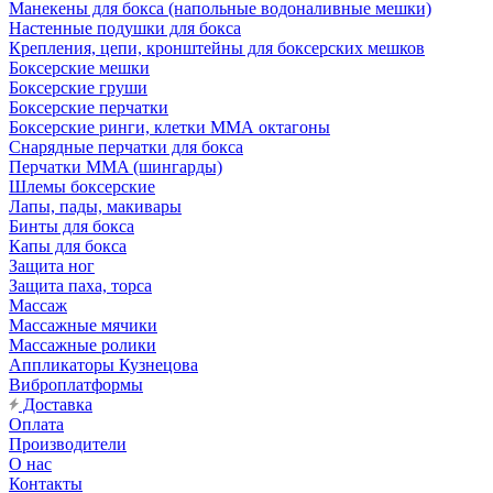
Манекены для бокса (напольные водоналивные мешки)
Настенные подушки для бокса
Крепления, цепи, кронштейны для боксерских мешков
Боксерские мешки
Боксерские груши
Боксерские перчатки
Боксерские ринги, клетки ММА октагоны
Снарядные перчатки для бокса
Перчатки MMA (шингарды)
Шлемы боксерские
Лапы, пады, макивары
Бинты для бокса
Капы для бокса
Защита ног
Защита паха, торса
Массаж
Массажные мячики
Массажные ролики
Аппликаторы Кузнецова
Виброплатформы
Доставка
Оплата
Производители
О нас
Контакты