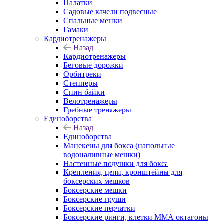
Палатки
Садовые качели подвесные
Спальные мешки
Гамаки
Кардиотренажеры
Назад
Кардиотренажеры
Беговые дорожки
Орбитреки
Степперы
Спин байки
Велотренажеры
Гребные тренажеры
Единоборства
Назад
Единоборства
Манекены для бокса (напольные
водоналивные мешки)
Настенные подушки для бокса
Крепления, цепи, кронштейны для
боксерских мешков
Боксерские мешки
Боксерские груши
Боксерские перчатки
Боксерские ринги, клетки ММА октагоны