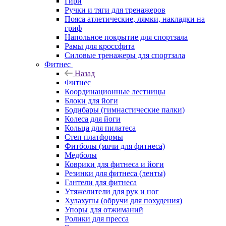
Гири
Ручки и тяги для тренажеров
Пояса атлетические, лямки, накладки на
гриф
Напольное покрытие для спортзала
Рамы для кроссфита
Силовые тренажеры для спортзала
Фитнес
Назад
Фитнес
Координационные лестницы
Блоки для йоги
Бодибары (гимнастические палки)
Колеса для йоги
Кольца для пилатеса
Степ платформы
Фитболы (мячи для фитнеса)
Медболы
Коврики для фитнеса и йоги
Резинки для фитнеса (ленты)
Гантели для фитнеса
Утяжелители для рук и ног
Хулахупы (обручи для похудения)
Упоры для отжиманий
Ролики для пресса