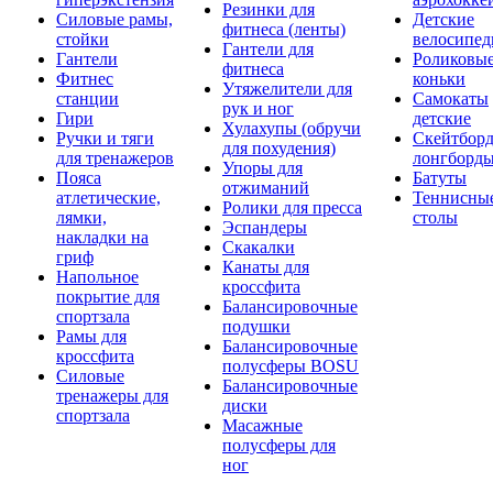
Резинки для
Силовые рамы,
Детские
фитнеса (ленты)
стойки
велосипе
Гантели для
Гантели
Роликовы
фитнеса
Фитнес
коньки
Утяжелители для
станции
Самокаты
рук и ног
Гири
детские
Хулахупы (обручи
Ручки и тяги
Скейтборд
для похудения)
для тренажеров
лонгборд
Упоры для
Пояса
Батуты
отжиманий
атлетические,
Теннисны
Ролики для пресса
лямки,
столы
Эспандеры
накладки на
Скакалки
гриф
Канаты для
Напольное
кроссфита
покрытие для
Балансировочные
спортзала
подушки
Рамы для
Балансировочные
кроссфита
полусферы BOSU
Силовые
Балансировочные
тренажеры для
диски
спортзала
Масажные
полусферы для
ног