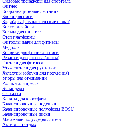
Силовые тренажеры для спортзала
Фитнес
Координационные лестницы
Блоки для йоги
Бодибары (гимнастические палки)
Колеса для йоги
Кольца для пилатеса
Степ платформы
Фитболы (мячи для фитнеса)
Медболы
Коврики для фитнеса и йоги
Резинки для фитнеса (ленты)
Гантели для фитнеса
Утяжелители для рук и ног
Хулахупы (обручи для похудения)
Упоры для отжиманий
Ролики для пресса
Эспандеры
Скакалки
Канаты для кроссфита
Балансировочные подушки
Балансировочные полусферы BOSU
Балансировочные диски
Масажные полусферы для ног
Активный отдых