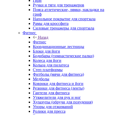
Гири
Ручки и тяги для тренажеров
Пояса атлетические, лямки, накладки на
гриф
Напольное покрытие для спортзала
Рамы для кроссфита
Силовые тренажеры для спортзала
Фитнес
Назад
Фитнес
Координационные лестницы
Блоки для йоги
Бодибары (гимнастические палки)
Колеса для йоги
Кольца для пилатеса
Степ платформы
Фитболы (мячи для фитнеса)
Медболы
Коврики для фитнеса и йоги
Резинки для фитнеса (ленты)
Гантели для фитнеса
Утяжелители для рук и ног
Хулахупы (обручи для похудения)
Упоры для отжиманий
Ролики для пресса