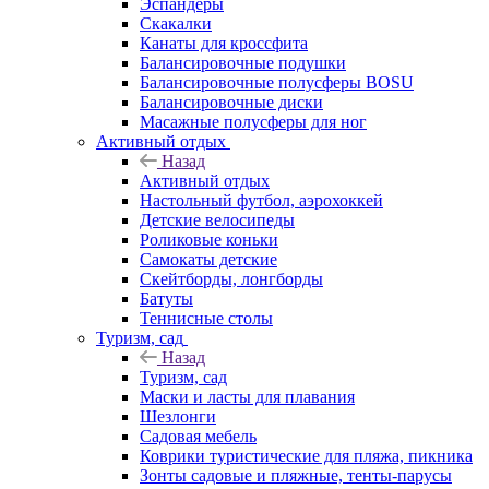
Эспандеры
Скакалки
Канаты для кроссфита
Балансировочные подушки
Балансировочные полусферы BOSU
Балансировочные диски
Масажные полусферы для ног
Активный отдых
Назад
Активный отдых
Настольный футбол, аэрохоккей
Детские велосипеды
Роликовые коньки
Самокаты детские
Скейтборды, лонгборды
Батуты
Теннисные столы
Туризм, сад
Назад
Туризм, сад
Маски и ласты для плавания
Шезлонги
Садовая мебель
Коврики туристические для пляжа, пикника
Зонты садовые и пляжные, тенты-парусы