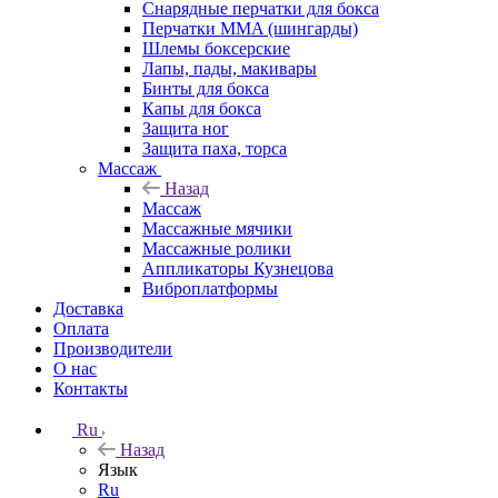
Снарядные перчатки для бокса
Перчатки MMA (шингарды)
Шлемы боксерские
Лапы, пады, макивары
Бинты для бокса
Капы для бокса
Защита ног
Защита паха, торса
Массаж
Назад
Массаж
Массажные мячики
Массажные ролики
Аппликаторы Кузнецова
Виброплатформы
Доставка
Оплата
Производители
О нас
Контакты
Ru
Назад
Язык
Ru