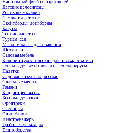
Настольный футбол, аэрохоккей
Детские велосипеды
Роликовые коньки
Самокаты детские
Скейтборды, лонгборды
Батуты
Теннисные столы
Туризм, сад
Маски и ласты для плавания
Шезлонги
Садовая мебель
Коврики туристические для пляжа, пикника
Зонты садовые и пляжные, тенты-парусы
Палатки
Садовые качели подвесные
Спальные мешки
Гамаки
Кардиотренажеры
Беговые дорожки
Орбитреки
Степперы
Спин байки
Велотренажеры
Гребные тренажеры
Единоборства