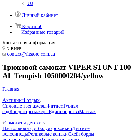
Ua
Личный кабинет
Корзина
0
Избранные товары
0
Контактная информация
г. Киев
contact@fitstore.com.ua
Трюковой самокат VIPER STUNT 100
AL Tempish 1050000204/yellow
Главная
—
Активный отдых
Силовые тренажеры
Фитнес
Туризм,
сад
Кардиотренажеры
Единоборства
Массаж
—
Самокаты детские
Настольный футбол, аэрохоккей
Детские
велосипеды
Роликовые коньки
Скейтборды,
лонгборды
Батуты
Теннисные столы