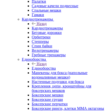
Палатки
Садовые качели подвесные
Спальные мешки
Гамаки
Кардиотренажеры
Назад
Кардиотренажеры
Беговые дорожки
Орбитреки
Степперы
Спин байки
Велотренажеры
Гребные тренажеры
Единоборства
Назад
Единоборства
Манекены для бокса (напольные
водоналивные мешки)
Настенные подушки для бокса
Крепления, цепи, кронштейны для
боксерских мешков
Боксерские мешки
Боксерские груши
Боксерские перчатки
Боксерские ринги, клетки ММА октагоны