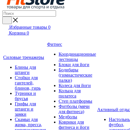
Избранные товары
0
Корзина
0
Фитнес
Координационные
Силовые тренажеры
лестницы
Блоки для йоги
Блины для
Бодибары
штанги
(гимнастические
Стойки для
палки)
гантелей,
Колеса для йоги
блинов, гирь
Кольца для
Турники и
пилатеса
брусья
Степ платформы
Грифы для
Фитболы (мячи
штанги и
Активный отды
для фитнеса)
замки
Медболы
Скамьи для
Настольн
Коврики для
жима, пресса,
футбол,
фитнеса и йоги
гиперэкстензия
аэрохокке