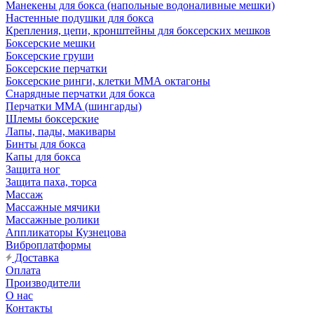
Манекены для бокса (напольные водоналивные мешки)
Настенные подушки для бокса
Крепления, цепи, кронштейны для боксерских мешков
Боксерские мешки
Боксерские груши
Боксерские перчатки
Боксерские ринги, клетки ММА октагоны
Снарядные перчатки для бокса
Перчатки MMA (шингарды)
Шлемы боксерские
Лапы, пады, макивары
Бинты для бокса
Капы для бокса
Защита ног
Защита паха, торса
Массаж
Массажные мячики
Массажные ролики
Аппликаторы Кузнецова
Виброплатформы
Доставка
Оплата
Производители
О нас
Контакты