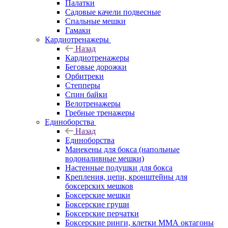
Палатки
Садовые качели подвесные
Спальные мешки
Гамаки
Кардиотренажеры
Назад
Кардиотренажеры
Беговые дорожки
Орбитреки
Степперы
Спин байки
Велотренажеры
Гребные тренажеры
Единоборства
Назад
Единоборства
Манекены для бокса (напольные
водоналивные мешки)
Настенные подушки для бокса
Крепления, цепи, кронштейны для
боксерских мешков
Боксерские мешки
Боксерские груши
Боксерские перчатки
Боксерские ринги, клетки ММА октагоны