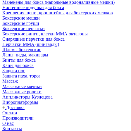
Манекены для бокса (напольные водоналивные мешки)
Настенные подушки для бокса
Крепления, цепи, кронштейны для боксерских мешков
Боксерские мешки
Боксерские груши
Боксерские перчатки
Боксерские ринги, клетки ММА октагоны
Снарядные перчатки для бокса
Перчатки MMA (шингарды)
Шлемы боксерские
Лапы, пады, макивары
Бинты для бокса
Капы для бокса
Защита ног
Защита паха, торса
Массаж
Массажные мячики
Массажные ролики
Аппликаторы Кузнецова
Виброплатформы
Доставка
Оплата
Производители
О нас
Контакты