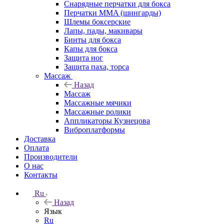
Снарядные перчатки для бокса
Перчатки MMA (шингарды)
Шлемы боксерские
Лапы, пады, макивары
Бинты для бокса
Капы для бокса
Защита ног
Защита паха, торса
Массаж
Назад
Массаж
Массажные мячики
Массажные ролики
Аппликаторы Кузнецова
Виброплатформы
Доставка
Оплата
Производители
О нас
Контакты
Ru
Назад
Язык
Ru