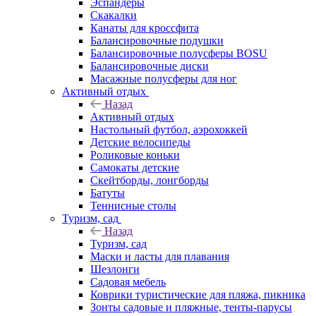
Эспандеры
Скакалки
Канаты для кроссфита
Балансировочные подушки
Балансировочные полусферы BOSU
Балансировочные диски
Масажные полусферы для ног
Активный отдых
Назад
Активный отдых
Настольный футбол, аэрохоккей
Детские велосипеды
Роликовые коньки
Самокаты детские
Скейтборды, лонгборды
Батуты
Теннисные столы
Туризм, сад
Назад
Туризм, сад
Маски и ласты для плавания
Шезлонги
Садовая мебель
Коврики туристические для пляжа, пикника
Зонты садовые и пляжные, тенты-парусы