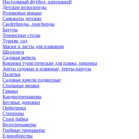
Настольный футбол, аэрохоккей
Детские велосипеды
Роликовые коньки
Самокаты детские
Скейтборды, лонгборды
Батуты
Теннисные столы
Туризм, сад
Маски и ласты для плавания
Шезлонги
Садовая мебель
Коврики туристические для пляжа, пикника
Зонты садовые и пляжные, тенты-парусы
Палатки
Садовые качели подвесные
Спальные мешки
Гамаки
Кардиотренажеры
Беговые дорожки
Орбитреки
Степперы
Спин байки
Велотренажеры
Гребные тренажеры
Единоборства