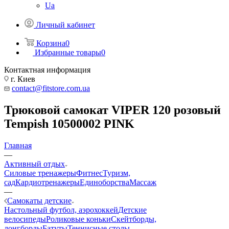
Ua
Личный кабинет
Корзина
0
Избранные товары
0
Контактная информация
г. Киев
contact@fitstore.com.ua
Трюковой самокат VIPER 120 розовый
Tempish 10500002 PINK
Главная
—
Активный отдых
Силовые тренажеры
Фитнес
Туризм,
сад
Кардиотренажеры
Единоборства
Массаж
—
Самокаты детские
Настольный футбол, аэрохоккей
Детские
велосипеды
Роликовые коньки
Скейтборды,
лонгборды
Батуты
Теннисные столы