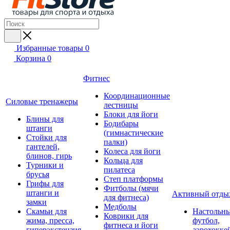
Избранные товары
0
Корзина
0
Фитнес
Координационные
Силовые тренажеры
лестницы
Блоки для йоги
Блины для
Бодибары
штанги
(гимнастические
Стойки для
палки)
гантелей,
Колеса для йоги
блинов, гирь
Кольца для
Турники и
пилатеса
брусья
Степ платформы
Грифы для
Фитболы (мячи
штанги и
Активный отды
для фитнеса)
замки
Медболы
Скамьи для
Настольн
Коврики для
жима, пресса,
футбол,
фитнеса и йоги
гиперэкстензия
аэрохокке