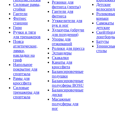
Резинки для
Силовые рамы,
Детские
фитнеса (ленты)
стойки
велосипе
Гантели для
Гантели
Роликовы
фитнеса
Фитнес
коньки
Утяжелители для
станции
Самокаты
рук и ног
Гири
детские
Хулахупы (обручи
Ручки и тяги
Скейтборд
для похудения)
для тренажеров
лонгборд
Упоры для
Пояса
Батуты
отжиманий
атлетические,
Теннисны
Ролики для пресса
лямки,
столы
Эспандеры
накладки на
Скакалки
гриф
Канаты для
Напольное
кроссфита
покрытие для
Балансировочные
спортзала
подушки
Рамы для
Балансировочные
кроссфита
полусферы BOSU
Силовые
Балансировочные
тренажеры для
диски
спортзала
Масажные
полусферы для
ног