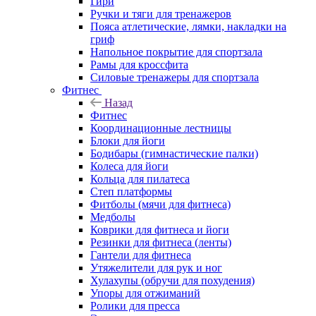
Гири
Ручки и тяги для тренажеров
Пояса атлетические, лямки, накладки на
гриф
Напольное покрытие для спортзала
Рамы для кроссфита
Силовые тренажеры для спортзала
Фитнес
Назад
Фитнес
Координационные лестницы
Блоки для йоги
Бодибары (гимнастические палки)
Колеса для йоги
Кольца для пилатеса
Степ платформы
Фитболы (мячи для фитнеса)
Медболы
Коврики для фитнеса и йоги
Резинки для фитнеса (ленты)
Гантели для фитнеса
Утяжелители для рук и ног
Хулахупы (обручи для похудения)
Упоры для отжиманий
Ролики для пресса