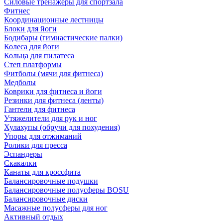
Силовые тренажеры для спортзала
Фитнес
Координационные лестницы
Блоки для йоги
Бодибары (гимнастические палки)
Колеса для йоги
Кольца для пилатеса
Степ платформы
Фитболы (мячи для фитнеса)
Медболы
Коврики для фитнеса и йоги
Резинки для фитнеса (ленты)
Гантели для фитнеса
Утяжелители для рук и ног
Хулахупы (обручи для похудения)
Упоры для отжиманий
Ролики для пресса
Эспандеры
Скакалки
Канаты для кроссфита
Балансировочные подушки
Балансировочные полусферы BOSU
Балансировочные диски
Масажные полусферы для ног
Активный отдых