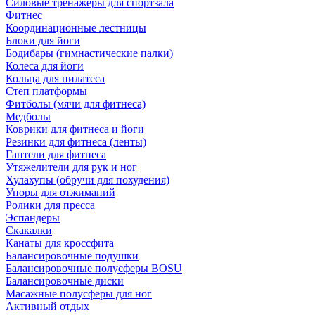
Силовые тренажеры для спортзала
Фитнес
Координационные лестницы
Блоки для йоги
Бодибары (гимнастические палки)
Колеса для йоги
Кольца для пилатеса
Степ платформы
Фитболы (мячи для фитнеса)
Медболы
Коврики для фитнеса и йоги
Резинки для фитнеса (ленты)
Гантели для фитнеса
Утяжелители для рук и ног
Хулахупы (обручи для похудения)
Упоры для отжиманий
Ролики для пресса
Эспандеры
Скакалки
Канаты для кроссфита
Балансировочные подушки
Балансировочные полусферы BOSU
Балансировочные диски
Масажные полусферы для ног
Активный отдых