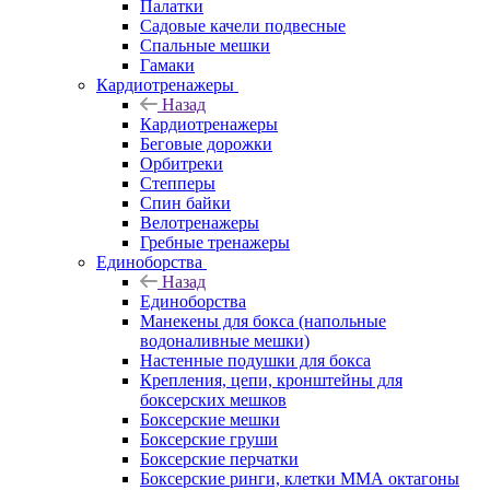
Палатки
Садовые качели подвесные
Спальные мешки
Гамаки
Кардиотренажеры
Назад
Кардиотренажеры
Беговые дорожки
Орбитреки
Степперы
Спин байки
Велотренажеры
Гребные тренажеры
Единоборства
Назад
Единоборства
Манекены для бокса (напольные
водоналивные мешки)
Настенные подушки для бокса
Крепления, цепи, кронштейны для
боксерских мешков
Боксерские мешки
Боксерские груши
Боксерские перчатки
Боксерские ринги, клетки ММА октагоны