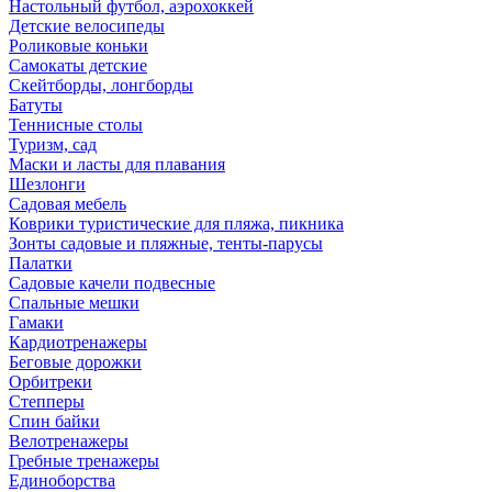
Настольный футбол, аэрохоккей
Детские велосипеды
Роликовые коньки
Самокаты детские
Скейтборды, лонгборды
Батуты
Теннисные столы
Туризм, сад
Маски и ласты для плавания
Шезлонги
Садовая мебель
Коврики туристические для пляжа, пикника
Зонты садовые и пляжные, тенты-парусы
Палатки
Садовые качели подвесные
Спальные мешки
Гамаки
Кардиотренажеры
Беговые дорожки
Орбитреки
Степперы
Спин байки
Велотренажеры
Гребные тренажеры
Единоборства