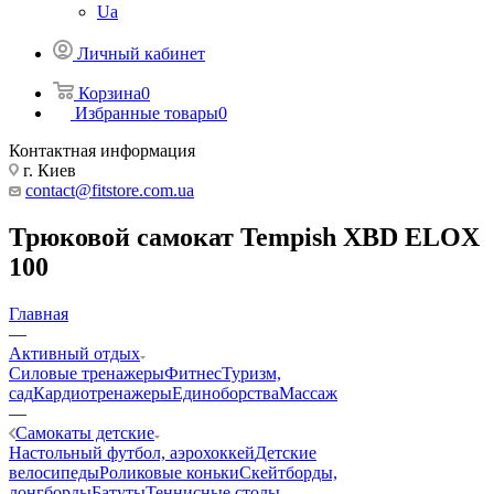
Ua
Личный кабинет
Корзина
0
Избранные товары
0
Контактная информация
г. Киев
contact@fitstore.com.ua
Трюковой самокат Tempish XBD ELOX
100
Главная
—
Активный отдых
Силовые тренажеры
Фитнес
Туризм,
сад
Кардиотренажеры
Единоборства
Массаж
—
Самокаты детские
Настольный футбол, аэрохоккей
Детские
велосипеды
Роликовые коньки
Скейтборды,
лонгборды
Батуты
Теннисные столы