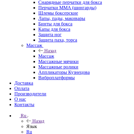
Снарядные перчатки для бокса
Перчатки MMA (шингарды)
Шлемы боксерские
Лапы, пады, макивары
Бинты для бокса
Капы для бокса
Защита ног
Защита паха, торса
Массаж
Назад
Массаж
Массажные мячики
Массажные ролики
Аппликаторы Кузнецова
Виброплатформы
Доставка
Оплата
Производители
О нас
Контакты
Ru
Назад
Язык
Ru