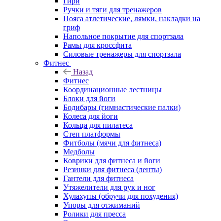
Гири
Ручки и тяги для тренажеров
Пояса атлетические, лямки, накладки на
гриф
Напольное покрытие для спортзала
Рамы для кроссфита
Силовые тренажеры для спортзала
Фитнес
Назад
Фитнес
Координационные лестницы
Блоки для йоги
Бодибары (гимнастические палки)
Колеса для йоги
Кольца для пилатеса
Степ платформы
Фитболы (мячи для фитнеса)
Медболы
Коврики для фитнеса и йоги
Резинки для фитнеса (ленты)
Гантели для фитнеса
Утяжелители для рук и ног
Хулахупы (обручи для похудения)
Упоры для отжиманий
Ролики для пресса