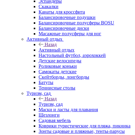
Эспандеры
Скакалки
Канаты для кроссфита
Балансировочные подушки
Балансировочные полусферы BOSU
Балансировочные диски
Масажные полусферы для ног
Активный отдых
Назад
Активный отдых
Настольный футбол, аэрохоккей
Детские велосипеды
Роликовые коньки
Самокаты детские
Скейтборды, лонгборды
Батуты
Теннисные столы
Туризм, сад
Назад
Туризм, сад
Маски и ласты для плавания
Шезлонги
Садовая мебель
Коврики туристические для пляжа, пикника
Зонты садовые и пляжные, тенты-парусы