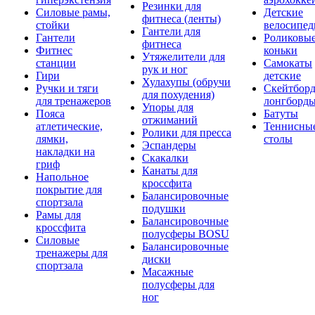
Резинки для
Силовые рамы,
Детские
фитнеса (ленты)
стойки
велосипе
Гантели для
Гантели
Роликовы
фитнеса
Фитнес
коньки
Утяжелители для
станции
Самокаты
рук и ног
Гири
детские
Хулахупы (обручи
Ручки и тяги
Скейтборд
для похудения)
для тренажеров
лонгборд
Упоры для
Пояса
Батуты
отжиманий
атлетические,
Теннисны
Ролики для пресса
лямки,
столы
Эспандеры
накладки на
Скакалки
гриф
Канаты для
Напольное
кроссфита
покрытие для
Балансировочные
спортзала
подушки
Рамы для
Балансировочные
кроссфита
полусферы BOSU
Силовые
Балансировочные
тренажеры для
диски
спортзала
Масажные
полусферы для
ног