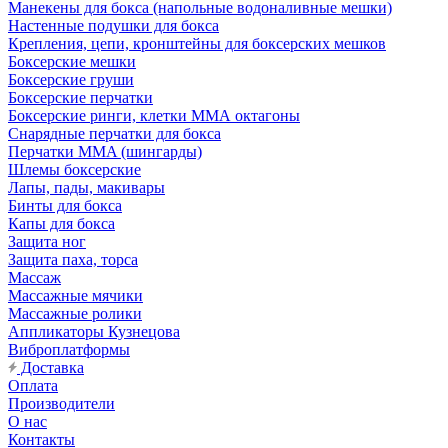
Манекены для бокса (напольные водоналивные мешки)
Настенные подушки для бокса
Крепления, цепи, кронштейны для боксерских мешков
Боксерские мешки
Боксерские груши
Боксерские перчатки
Боксерские ринги, клетки ММА октагоны
Снарядные перчатки для бокса
Перчатки MMA (шингарды)
Шлемы боксерские
Лапы, пады, макивары
Бинты для бокса
Капы для бокса
Защита ног
Защита паха, торса
Массаж
Массажные мячики
Массажные ролики
Аппликаторы Кузнецова
Виброплатформы
Доставка
Оплата
Производители
О нас
Контакты