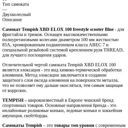
Тип самоката
—
Двухколесный
Описание
Самокат
Tempish XBD ELOX 100 freestyle scooter Blue
- для
фристайла и трюков. Оснащен высококачественными
полиуретановыми колесами диаметром 100 мм жесткостью
85A, хромированным подшипником класса ABEC 7 и
специальной резьбовой системой креплением руля THREAD,
для лучшего поглощения ударов.
Отличительной чертой самоката Tempish XBD ELOX 100
является элоксация - это вид химико-термической обработки
алюминия. Метод элоксации заключается в создании
защитного слоя оксида алюминия на поверхности металла,
что не позволяет ему дальше окисляться, тем самым защищая
от коррозии.
TEMPISH –
широкоизвестный в Европе чешский бренд
спортивных товаров. Основные направления бренда - это
инлайновые роликовые коньки, ледовые коньки и хоккейная
амуниция, скейтборды.
Самокаты Tempish
– это
товары топ-уровня
с современным