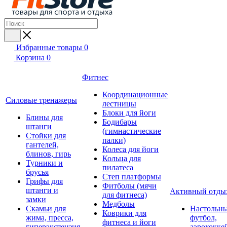
Избранные товары
0
Корзина
0
Фитнес
Координационные
Силовые тренажеры
лестницы
Блоки для йоги
Блины для
Бодибары
штанги
(гимнастические
Стойки для
палки)
гантелей,
Колеса для йоги
блинов, гирь
Кольца для
Турники и
пилатеса
брусья
Степ платформы
Грифы для
Фитболы (мячи
штанги и
Активный отды
для фитнеса)
замки
Медболы
Скамьи для
Настольн
Коврики для
жима, пресса,
футбол,
фитнеса и йоги
гиперэкстензия
аэрохокке