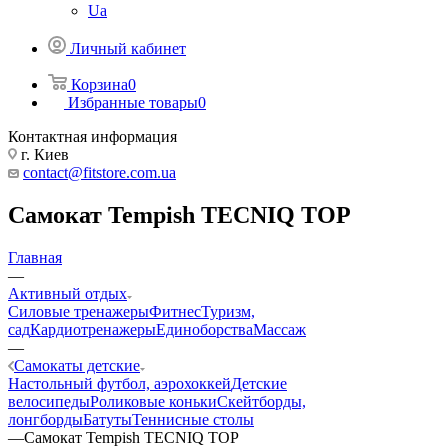
Ua
Личный кабинет
Корзина
0
Избранные товары
0
Контактная информация
г. Киев
contact@fitstore.com.ua
Самокат Tempish TECNIQ TOP
Главная
—
Активный отдых
Силовые тренажеры
Фитнес
Туризм,
сад
Кардиотренажеры
Единоборства
Массаж
—
Самокаты детские
Настольный футбол, аэрохоккей
Детские
велосипеды
Роликовые коньки
Скейтборды,
лонгборды
Батуты
Теннисные столы
—
Самокат Tempish TECNIQ TOP