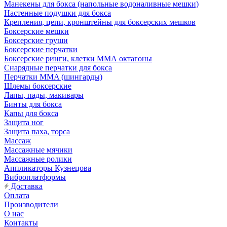
Манекены для бокса (напольные водоналивные мешки)
Настенные подушки для бокса
Крепления, цепи, кронштейны для боксерских мешков
Боксерские мешки
Боксерские груши
Боксерские перчатки
Боксерские ринги, клетки ММА октагоны
Снарядные перчатки для бокса
Перчатки MMA (шингарды)
Шлемы боксерские
Лапы, пады, макивары
Бинты для бокса
Капы для бокса
Защита ног
Защита паха, торса
Массаж
Массажные мячики
Массажные ролики
Аппликаторы Кузнецова
Виброплатформы
Доставка
Оплата
Производители
О нас
Контакты