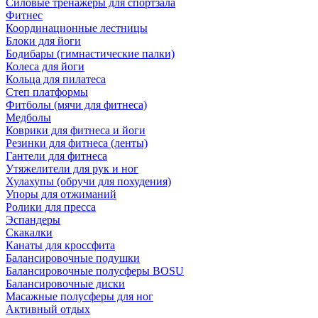
Силовые тренажеры для спортзала
Фитнес
Координационные лестницы
Блоки для йоги
Бодибары (гимнастические палки)
Колеса для йоги
Кольца для пилатеса
Степ платформы
Фитболы (мячи для фитнеса)
Медболы
Коврики для фитнеса и йоги
Резинки для фитнеса (ленты)
Гантели для фитнеса
Утяжелители для рук и ног
Хулахупы (обручи для похудения)
Упоры для отжиманий
Ролики для пресса
Эспандеры
Скакалки
Канаты для кроссфита
Балансировочные подушки
Балансировочные полусферы BOSU
Балансировочные диски
Масажные полусферы для ног
Активный отдых