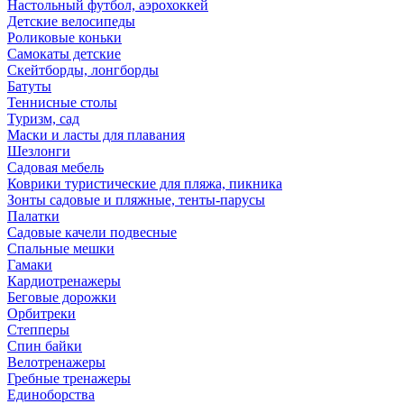
Настольный футбол, аэрохоккей
Детские велосипеды
Роликовые коньки
Самокаты детские
Скейтборды, лонгборды
Батуты
Теннисные столы
Туризм, сад
Маски и ласты для плавания
Шезлонги
Садовая мебель
Коврики туристические для пляжа, пикника
Зонты садовые и пляжные, тенты-парусы
Палатки
Садовые качели подвесные
Спальные мешки
Гамаки
Кардиотренажеры
Беговые дорожки
Орбитреки
Степперы
Спин байки
Велотренажеры
Гребные тренажеры
Единоборства