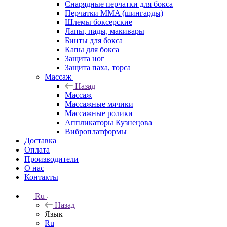
Снарядные перчатки для бокса
Перчатки MMA (шингарды)
Шлемы боксерские
Лапы, пады, макивары
Бинты для бокса
Капы для бокса
Защита ног
Защита паха, торса
Массаж
Назад
Массаж
Массажные мячики
Массажные ролики
Аппликаторы Кузнецова
Виброплатформы
Доставка
Оплата
Производители
О нас
Контакты
Ru
Назад
Язык
Ru