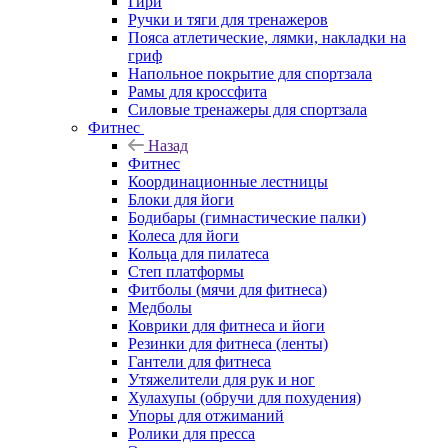
Гири
Ручки и тяги для тренажеров
Пояса атлетические, лямки, накладки на
гриф
Напольное покрытие для спортзала
Рамы для кроссфита
Силовые тренажеры для спортзала
Фитнес
Назад
Фитнес
Координационные лестницы
Блоки для йоги
Бодибары (гимнастические палки)
Колеса для йоги
Кольца для пилатеса
Степ платформы
Фитболы (мячи для фитнеса)
Медболы
Коврики для фитнеса и йоги
Резинки для фитнеса (ленты)
Гантели для фитнеса
Утяжелители для рук и ног
Хулахупы (обручи для похудения)
Упоры для отжиманий
Ролики для пресса