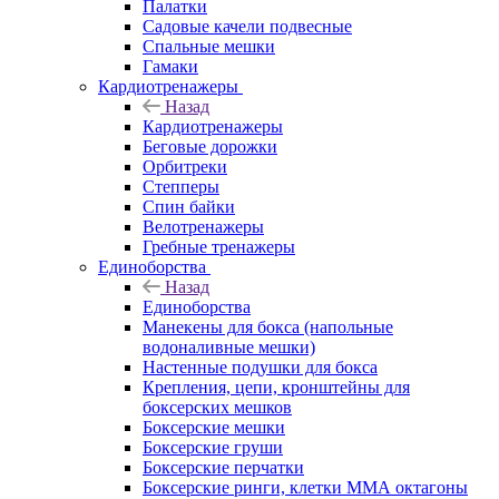
Палатки
Садовые качели подвесные
Спальные мешки
Гамаки
Кардиотренажеры
Назад
Кардиотренажеры
Беговые дорожки
Орбитреки
Степперы
Спин байки
Велотренажеры
Гребные тренажеры
Единоборства
Назад
Единоборства
Манекены для бокса (напольные
водоналивные мешки)
Настенные подушки для бокса
Крепления, цепи, кронштейны для
боксерских мешков
Боксерские мешки
Боксерские груши
Боксерские перчатки
Боксерские ринги, клетки ММА октагоны