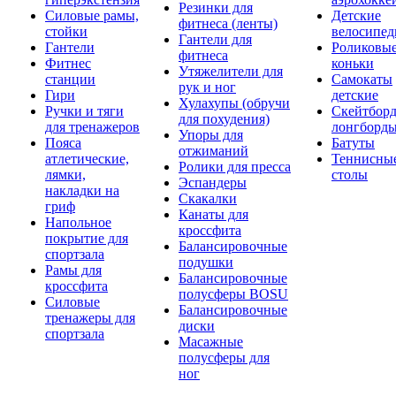
Резинки для
Силовые рамы,
Детские
фитнеса (ленты)
стойки
велосипе
Гантели для
Гантели
Роликовы
фитнеса
Фитнес
коньки
Утяжелители для
станции
Самокаты
рук и ног
Гири
детские
Хулахупы (обручи
Ручки и тяги
Скейтборд
для похудения)
для тренажеров
лонгборд
Упоры для
Пояса
Батуты
отжиманий
атлетические,
Теннисны
Ролики для пресса
лямки,
столы
Эспандеры
накладки на
Скакалки
гриф
Канаты для
Напольное
кроссфита
покрытие для
Балансировочные
спортзала
подушки
Рамы для
Балансировочные
кроссфита
полусферы BOSU
Силовые
Балансировочные
тренажеры для
диски
спортзала
Масажные
полусферы для
ног