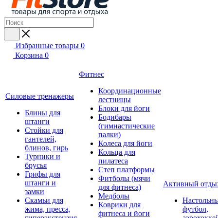
Избранные товары
0
Корзина
0
Фитнес
Координационные
Силовые тренажеры
лестницы
Блоки для йоги
Блины для
Бодибары
штанги
(гимнастические
Стойки для
палки)
гантелей,
Колеса для йоги
блинов, гирь
Кольца для
Турники и
пилатеса
брусья
Степ платформы
Грифы для
Фитболы (мячи
штанги и
Активный отды
для фитнеса)
замки
Медболы
Скамьи для
Настольн
Коврики для
жима, пресса,
футбол,
фитнеса и йоги
гиперэкстензия
аэрохокке