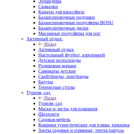
Эспандеры
Скакалки
Канаты для кроссфита
Балансировочные подушки
Балансировочные полусферы BOSU
Балансировочные диски
Масажные полусферы для ног
Активный отдых
Назад
Активный отдых
Настольный футбол, аэрохоккей
Детские велосипеды
Роликовые коньки
Самокаты детские
Скейтборды, лонгборды
Батуты
Теннисные столы
Туризм, сад
Назад
Туризм, сад
Маски и ласты для плавания
Шезлонги
Садовая мебель
Коврики туристические для пляжа, пикника
Зонты садовые и пляжные, тенты-парусы