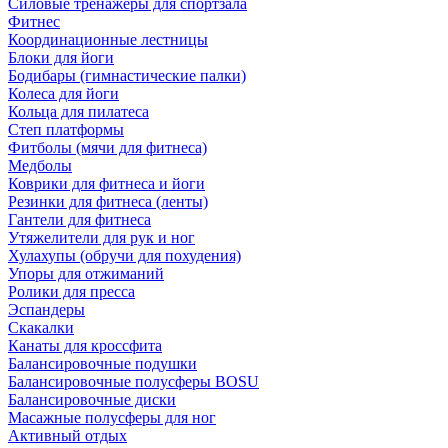
Силовые тренажеры для спортзала
Фитнес
Координационные лестницы
Блоки для йоги
Бодибары (гимнастические палки)
Колеса для йоги
Кольца для пилатеса
Степ платформы
Фитболы (мячи для фитнеса)
Медболы
Коврики для фитнеса и йоги
Резинки для фитнеса (ленты)
Гантели для фитнеса
Утяжелители для рук и ног
Хулахупы (обручи для похудения)
Упоры для отжиманий
Ролики для пресса
Эспандеры
Скакалки
Канаты для кроссфита
Балансировочные подушки
Балансировочные полусферы BOSU
Балансировочные диски
Масажные полусферы для ног
Активный отдых