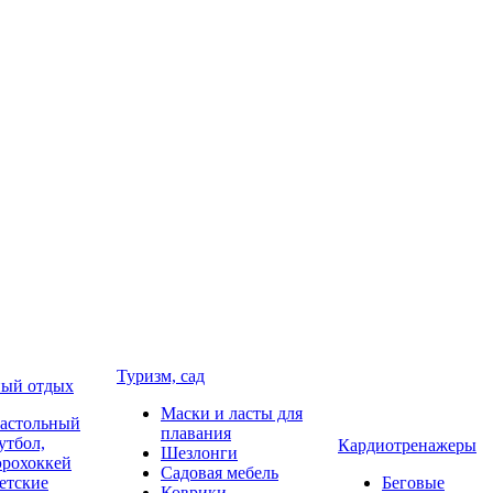
Туризм, сад
ый отдых
Маски и ласты для
астольный
плавания
утбол,
Кардиотренажеры
Шезлонги
эрохоккей
Садовая мебель
етские
Беговые
Коврики