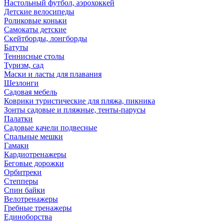
Настольный футбол, аэрохоккей
Детские велосипеды
Роликовые коньки
Самокаты детские
Скейтборды, лонгборды
Батуты
Теннисные столы
Туризм, сад
Маски и ласты для плавания
Шезлонги
Садовая мебель
Коврики туристические для пляжа, пикника
Зонты садовые и пляжные, тенты-парусы
Палатки
Садовые качели подвесные
Спальные мешки
Гамаки
Кардиотренажеры
Беговые дорожки
Орбитреки
Степперы
Спин байки
Велотренажеры
Гребные тренажеры
Единоборства