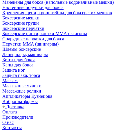
Манекены для бокса (напольные водоналивные мешки)
Настенные подушки для бокса
Крепления, цепи, кронштейны для боксерских мешков
Боксерские мешки
Боксерские груши
Боксерские перчатки
Боксерские ринги, клетки ММА октагоны
Снарядные перчатки для бокса
Перчатки MMA (шингарды)
Шлемы боксерские
Лапы, пады, макивары
Бинты для бокса
Капы для бокса
Защита ног
Защита паха, торса
Массаж
Массажные мячики
Массажные ролики
Аппликаторы Кузнецова
Виброплатформы
Доставка
Оплата
Производители
О нас
Контакты