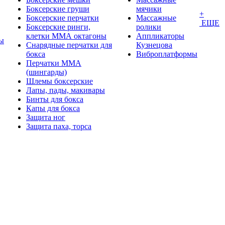
Боксерские груши
мячики
+
Боксерские перчатки
Массажные
ЕЩЕ
Боксерские ринги,
ролики
клетки ММА октагоны
Аппликаторы
ы
Снарядные перчатки для
Кузнецова
бокса
Виброплатформы
Перчатки MMA
(шингарды)
Шлемы боксерские
Лапы, пады, макивары
Бинты для бокса
Капы для бокса
Защита ног
Защита паха, торса