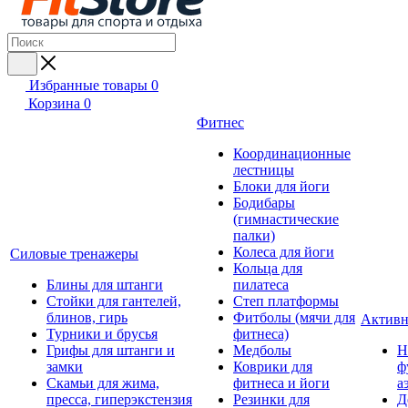
Избранные товары
0
Корзина
0
Фитнес
Координационные
лестницы
Блоки для йоги
Бодибары
(гимнастические
палки)
Колеса для йоги
Силовые тренажеры
Кольца для
Блины для штанги
пилатеса
Стойки для гантелей,
Степ платформы
блинов, гирь
Фитболы (мячи для
Активн
Турники и брусья
фитнеса)
Грифы для штанги и
Медболы
Н
замки
Коврики для
ф
Скамьи для жима,
фитнеса и йоги
а
пресса, гиперэкстензия
Резинки для
Д