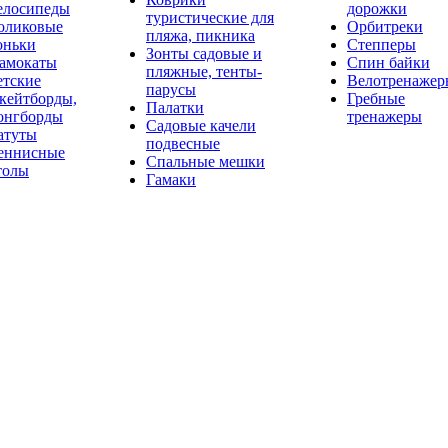
елосипеды
дорожки
туристические для
оликовые
Орбитреки
пляжа, пикника
оньки
Степперы
Зонты садовые и
амокаты
Спин байки
пляжные, тенты-
етские
Велотренажер
парусы
кейтборды,
Гребные
Палатки
онгборды
тренажеры
Садовые качели
атуты
подвесные
еннисные
Спальные мешки
толы
Гамаки