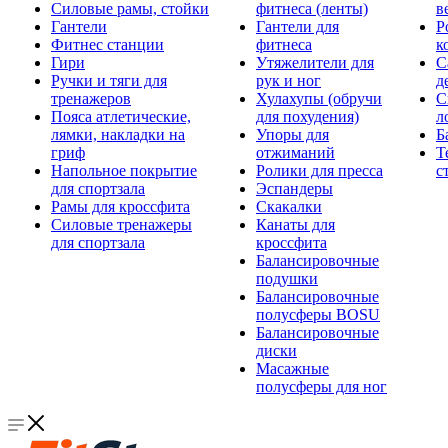
Силовые рамы, стойки
фитнеса (ленты)
в
Гантели
Гантели для
Р
Фитнес станции
фитнеса
к
Гири
Утяжелители для
С
Ручки и тяги для
рук и ног
д
тренажеров
Хулахупы (обручи
С
Пояса атлетические,
для похудения)
л
лямки, накладки на
Упоры для
Б
гриф
отжиманий
Т
Напольное покрытие
Ролики для пресса
с
для спортзала
Эспандеры
Рамы для кроссфита
Скакалки
Силовые тренажеры
Канаты для
для спортзала
кроссфита
Балансировочные
подушки
Балансировочные
полусферы BOSU
Балансировочные
диски
Масажные
полусферы для ног