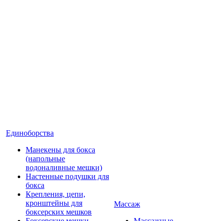
Единоборства
Манекены для бокса
(напольные
водоналивные мешки)
Настенные подушки для
бокса
Крепления, цепи,
кронштейны для
Массаж
боксерских мешков
Боксерские мешки
Массажные