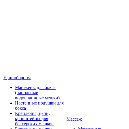
Единоборства
Манекены для бокса
(напольные
водоналивные мешки)
Настенные подушки для
бокса
Крепления, цепи,
кронштейны для
Массаж
боксерских мешков
Боксерские мешки
Массажные