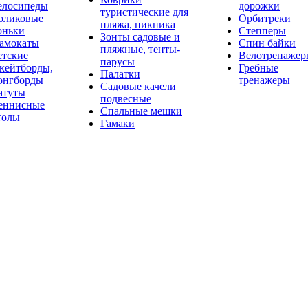
елосипеды
дорожки
туристические для
оликовые
Орбитреки
пляжа, пикника
оньки
Степперы
Зонты садовые и
амокаты
Спин байки
пляжные, тенты-
етские
Велотренажер
парусы
кейтборды,
Гребные
Палатки
онгборды
тренажеры
Садовые качели
атуты
подвесные
еннисные
Спальные мешки
толы
Гамаки