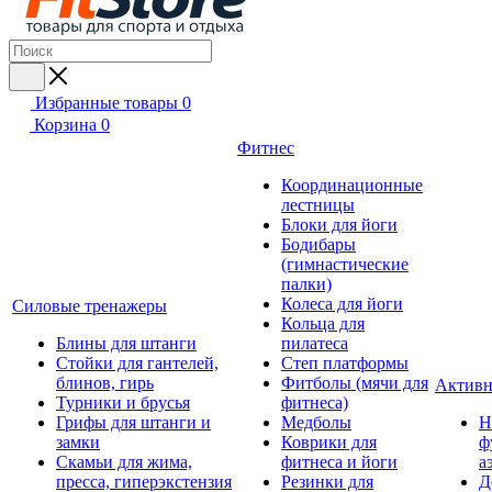
Избранные товары
0
Корзина
0
Фитнес
Координационные
лестницы
Блоки для йоги
Бодибары
(гимнастические
палки)
Колеса для йоги
Силовые тренажеры
Кольца для
Блины для штанги
пилатеса
Стойки для гантелей,
Степ платформы
блинов, гирь
Фитболы (мячи для
Активн
Турники и брусья
фитнеса)
Грифы для штанги и
Медболы
Н
замки
Коврики для
ф
Скамьи для жима,
фитнеса и йоги
а
пресса, гиперэкстензия
Резинки для
Д