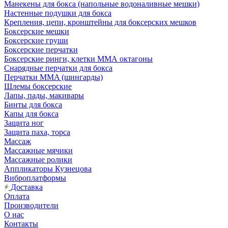
Манекены для бокса (напольные водоналивные мешки)
Настенные подушки для бокса
Крепления, цепи, кронштейны для боксерских мешков
Боксерские мешки
Боксерские груши
Боксерские перчатки
Боксерские ринги, клетки ММА октагоны
Снарядные перчатки для бокса
Перчатки MMA (шингарды)
Шлемы боксерские
Лапы, пады, макивары
Бинты для бокса
Капы для бокса
Защита ног
Защита паха, торса
Массаж
Массажные мячики
Массажные ролики
Аппликаторы Кузнецова
Виброплатформы
Доставка
Оплата
Производители
О нас
Контакты