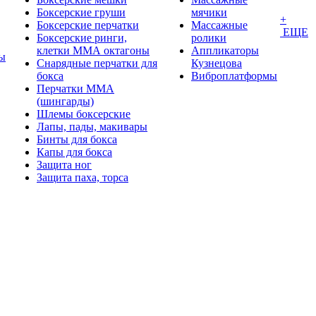
Боксерские груши
мячики
+
Боксерские перчатки
Массажные
ЕЩЕ
Боксерские ринги,
ролики
клетки ММА октагоны
Аппликаторы
ы
Снарядные перчатки для
Кузнецова
бокса
Виброплатформы
Перчатки MMA
(шингарды)
Шлемы боксерские
Лапы, пады, макивары
Бинты для бокса
Капы для бокса
Защита ног
Защита паха, торса