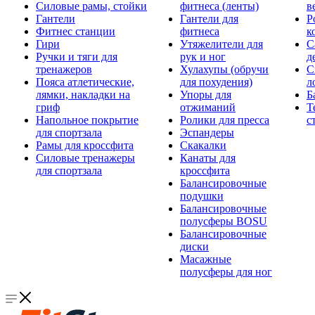
Силовые рамы, стойки
фитнеса (ленты)
в
Гантели
Гантели для
Р
Фитнес станции
фитнеса
к
Гири
Утяжелители для
С
Ручки и тяги для
рук и ног
д
тренажеров
Хулахупы (обручи
С
Пояса атлетические,
для похудения)
л
лямки, накладки на
Упоры для
Б
гриф
отжиманий
Т
Напольное покрытие
Ролики для пресса
с
для спортзала
Эспандеры
Рамы для кроссфита
Скакалки
Силовые тренажеры
Канаты для
для спортзала
кроссфита
Балансировочные
подушки
Балансировочные
полусферы BOSU
Балансировочные
диски
Масажные
полусферы для ног