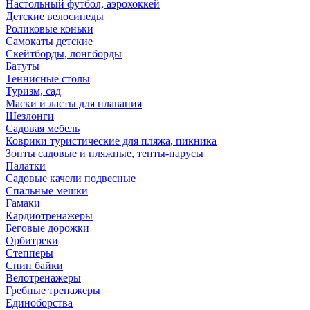
Настольный футбол, аэрохоккей
Детские велосипеды
Роликовые коньки
Самокаты детские
Скейтборды, лонгборды
Батуты
Теннисные столы
Туризм, сад
Маски и ласты для плавания
Шезлонги
Садовая мебель
Коврики туристические для пляжа, пикника
Зонты садовые и пляжные, тенты-парусы
Палатки
Садовые качели подвесные
Спальные мешки
Гамаки
Кардиотренажеры
Беговые дорожки
Орбитреки
Степперы
Спин байки
Велотренажеры
Гребные тренажеры
Единоборства