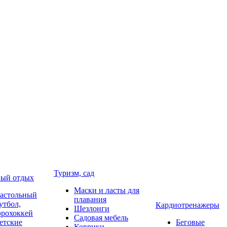
Туризм, сад
ый отдых
Маски и ласты для
астольный
плавания
утбол,
Кардиотренажеры
Шезлонги
эрохоккей
Садовая мебель
етские
Беговые
Коврики