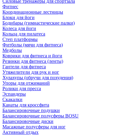
Силовые тренажеры для спортзала
Фитнес
Координационные лестницы
Блоки для йоги
Бодибары (гимнастические палки)
Колеса для йоги
Кольца для пилатеса
Степ платформы
Фитболы (мячи для фитнеса)
Медболы
Коврики для фитнеса и йоги
Резинки для фитнеса (ленты)
Гантели для фитнеса
Утяжелители для рук и ног
Хулахупы (обручи для похудения)
Упоры для отжиманий
Ролики для пресса
Эспандеры
Скакалки
Канаты для кроссфита
Балансировочные подушки
Балансировочные полусферы BOSU
Балансировочные диски
Масажные полусферы для ног
Активный отдых