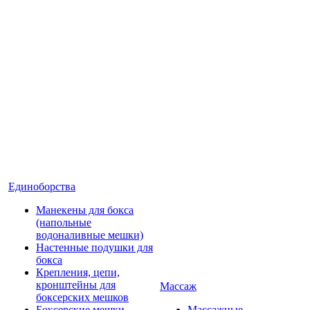
Единоборства
Манекены для бокса
(напольные
водоналивные мешки)
Настенные подушки для
бокса
Крепления, цепи,
кронштейны для
Массаж
боксерских мешков
Боксерские мешки
Массажные