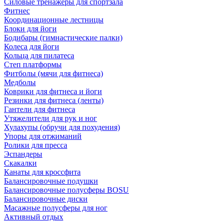
Силовые тренажеры для спортзала
Фитнес
Координационные лестницы
Блоки для йоги
Бодибары (гимнастические палки)
Колеса для йоги
Кольца для пилатеса
Степ платформы
Фитболы (мячи для фитнеса)
Медболы
Коврики для фитнеса и йоги
Резинки для фитнеса (ленты)
Гантели для фитнеса
Утяжелители для рук и ног
Хулахупы (обручи для похудения)
Упоры для отжиманий
Ролики для пресса
Эспандеры
Скакалки
Канаты для кроссфита
Балансировочные подушки
Балансировочные полусферы BOSU
Балансировочные диски
Масажные полусферы для ног
Активный отдых