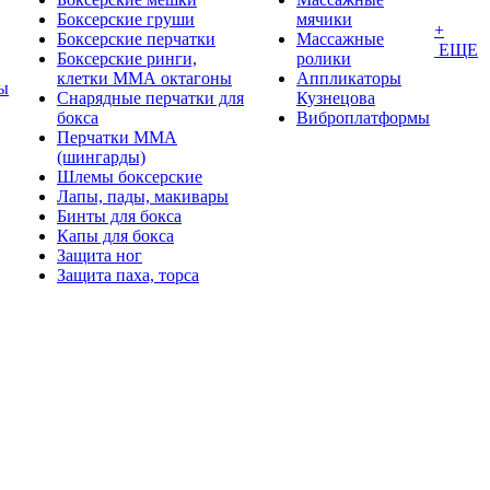
Боксерские груши
мячики
+
Боксерские перчатки
Массажные
ЕЩЕ
Боксерские ринги,
ролики
клетки ММА октагоны
Аппликаторы
ы
Снарядные перчатки для
Кузнецова
бокса
Виброплатформы
Перчатки MMA
(шингарды)
Шлемы боксерские
Лапы, пады, макивары
Бинты для бокса
Капы для бокса
Защита ног
Защита паха, торса