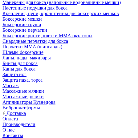
Манекены для бокса (напольные водоналивные мешки)
Настенные подушки для бокса
Крепления, цепи, кронштейны для боксерских мешков
Боксерские мешки
Боксерские груши
Боксерские перчатки
Боксерские ринги, клетки ММА октагоны
Снарядные перчатки для бокса
Перчатки MMA (шингарды)
Шлемы боксерские
Лапы, пады, макивары
Бинты для бокса
Капы для бокса
Защита ног
Защита паха, торса
Массаж
Массажные мячики
Массажные ролики
Аппликаторы Кузнецова
Виброплатформы
Доставка
Оплата
Производители
О нас
Контакты