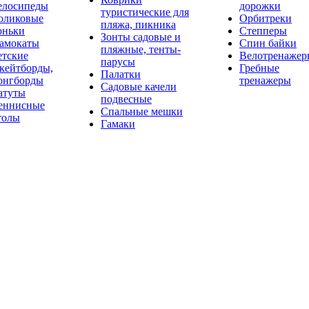
елосипеды
дорожки
туристические для
оликовые
Орбитреки
пляжа, пикника
оньки
Степперы
Зонты садовые и
амокаты
Спин байки
пляжные, тенты-
етские
Велотренажер
парусы
кейтборды,
Гребные
Палатки
онгборды
тренажеры
Садовые качели
атуты
подвесные
еннисные
Спальные мешки
толы
Гамаки