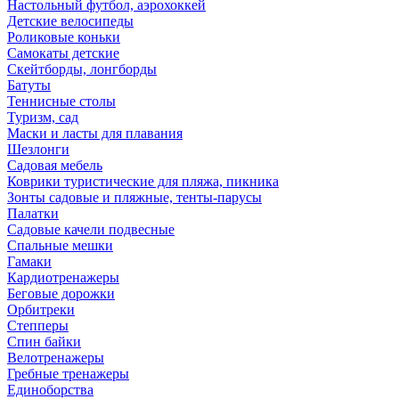
Настольный футбол, аэрохоккей
Детские велосипеды
Роликовые коньки
Самокаты детские
Скейтборды, лонгборды
Батуты
Теннисные столы
Туризм, сад
Маски и ласты для плавания
Шезлонги
Садовая мебель
Коврики туристические для пляжа, пикника
Зонты садовые и пляжные, тенты-парусы
Палатки
Садовые качели подвесные
Спальные мешки
Гамаки
Кардиотренажеры
Беговые дорожки
Орбитреки
Степперы
Спин байки
Велотренажеры
Гребные тренажеры
Единоборства