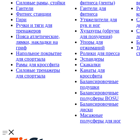
Силовые рамы, стойки
фитнеса (ленты)
в
Гантели
Гантели для
Р
Фитнес станции
фитнеса
к
Гири
Утяжелители для
С
Ручки и тяги для
рук и ног
д
тренажеров
Хулахупы (обручи
С
Пояса атлетические,
для похудения)
л
лямки, накладки на
Упоры для
Б
гриф
отжиманий
Т
Напольное покрытие
Ролики для пресса
с
для спортзала
Эспандеры
Рамы для кроссфита
Скакалки
Силовые тренажеры
Канаты для
для спортзала
кроссфита
Балансировочные
подушки
Балансировочные
полусферы BOSU
Балансировочные
диски
Масажные
полусферы для ног