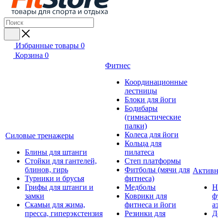
Избранные товары
0
Корзина
0
Фитнес
Координационные
лестницы
Блоки для йоги
Бодибары
(гимнастические
палки)
Колеса для йоги
Силовые тренажеры
Кольца для
Блины для штанги
пилатеса
Стойки для гантелей,
Степ платформы
блинов, гирь
Фитболы (мячи для
Активн
Турники и брусья
фитнеса)
Грифы для штанги и
Медболы
Н
замки
Коврики для
ф
Скамьи для жима,
фитнеса и йоги
а
пресса, гиперэкстензия
Резинки для
Д