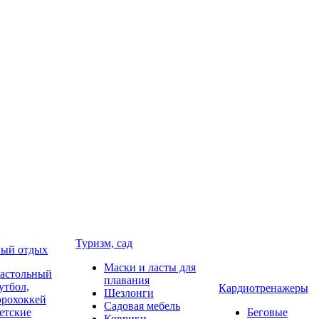
Туризм, сад
ый отдых
Маски и ласты для
астольный
плавания
утбол,
Кардиотренажеры
Шезлонги
эрохоккей
Садовая мебель
етские
Беговые
Коврики