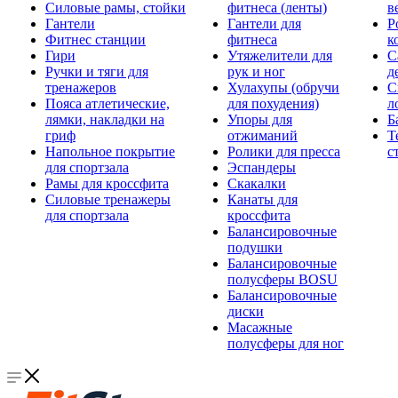
Силовые рамы, стойки
фитнеса (ленты)
в
Гантели
Гантели для
Р
Фитнес станции
фитнеса
к
Гири
Утяжелители для
С
Ручки и тяги для
рук и ног
д
тренажеров
Хулахупы (обручи
С
Пояса атлетические,
для похудения)
л
лямки, накладки на
Упоры для
Б
гриф
отжиманий
Т
Напольное покрытие
Ролики для пресса
с
для спортзала
Эспандеры
Рамы для кроссфита
Скакалки
Силовые тренажеры
Канаты для
для спортзала
кроссфита
Балансировочные
подушки
Балансировочные
полусферы BOSU
Балансировочные
диски
Масажные
полусферы для ног