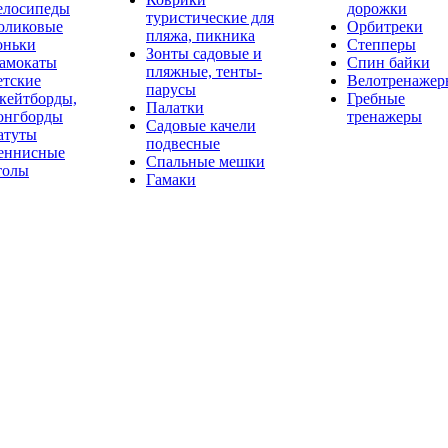
елосипеды
дорожки
туристические для
оликовые
Орбитреки
пляжа, пикника
оньки
Степперы
Зонты садовые и
амокаты
Спин байки
пляжные, тенты-
етские
Велотренажер
парусы
кейтборды,
Гребные
Палатки
онгборды
тренажеры
Садовые качели
атуты
подвесные
еннисные
Спальные мешки
толы
Гамаки