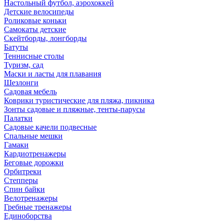
Настольный футбол, аэрохоккей
Детские велосипеды
Роликовые коньки
Самокаты детские
Скейтборды, лонгборды
Батуты
Теннисные столы
Туризм, сад
Маски и ласты для плавания
Шезлонги
Садовая мебель
Коврики туристические для пляжа, пикника
Зонты садовые и пляжные, тенты-парусы
Палатки
Садовые качели подвесные
Спальные мешки
Гамаки
Кардиотренажеры
Беговые дорожки
Орбитреки
Степперы
Спин байки
Велотренажеры
Гребные тренажеры
Единоборства