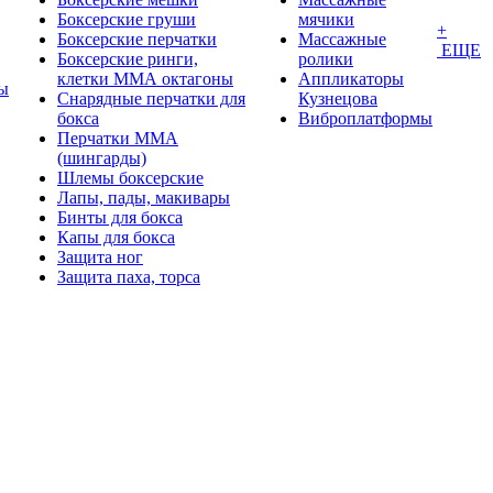
Боксерские груши
мячики
+
Боксерские перчатки
Массажные
ЕЩЕ
Боксерские ринги,
ролики
клетки ММА октагоны
Аппликаторы
ы
Снарядные перчатки для
Кузнецова
бокса
Виброплатформы
Перчатки MMA
(шингарды)
Шлемы боксерские
Лапы, пады, макивары
Бинты для бокса
Капы для бокса
Защита ног
Защита паха, торса