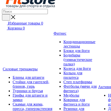
Избранные товары
0
Корзина
0
Фитнес
Координационные
лестницы
Блоки для йоги
Бодибары
(гимнастические
палки)
Колеса для йоги
Силовые тренажеры
Кольца для
Блины для штанги
пилатеса
Стойки для гантелей,
Степ платформы
блинов, гирь
Фитболы (мячи для
Активн
Турники и брусья
фитнеса)
Грифы для штанги и
Медболы
Н
замки
Коврики для
ф
Скамьи для жима,
фитнеса и йоги
а
пресса, гиперэкстензия
Резинки для
Д