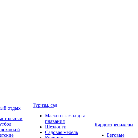
Туризм, сад
ый отдых
Маски и ласты для
астольный
плавания
утбол,
Кардиотренажеры
Шезлонги
эрохоккей
Садовая мебель
етские
Беговые
Коврики