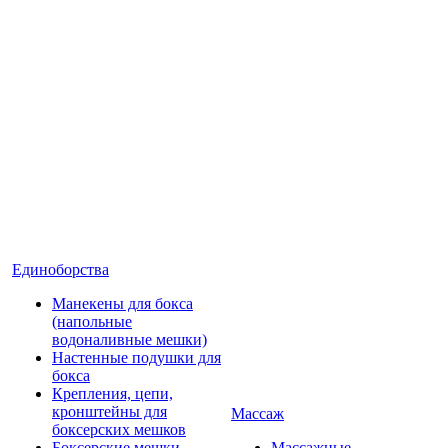
Единоборства
Манекены для бокса
(напольные
водоналивные мешки)
Настенные подушки для
бокса
Крепления, цепи,
кронштейны для
Массаж
боксерских мешков
Боксерские мешки
Массажные