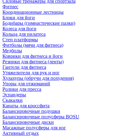
Силовые тренажеры для спортзала
Фитнес
Координационные лестницы
Блоки для йоги
Бодибары (гимнастические палки)
Колеса для йоги
Кольца для пилатеса
Степ платформы
Фитболы (мячи для фитнеса)
Медболы
Коврики для фитнеса и йоги
Резинки для фитнеса (ленты)
Гантели для фитнеса
Утяжелители для рук и ног
Хулахупы (обручи для похудения)
Упоры для отжиманий
Ролики для пресса
Эспандеры
Скакалки
Канаты для кроссфита
Балансировочные подушки
Балансировочные полусферы BOSU
Балансировочные диски
Масажные полусферы для ног
Активный отдых