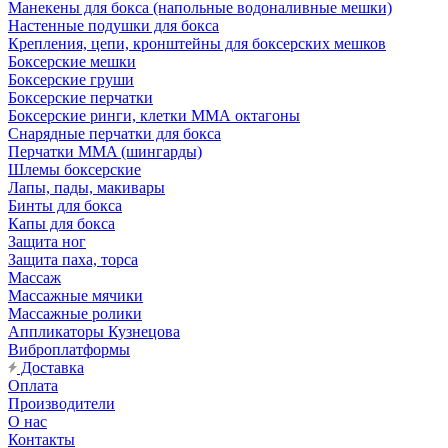
Манекены для бокса (напольные водоналивные мешки)
Настенные подушки для бокса
Крепления, цепи, кронштейны для боксерских мешков
Боксерские мешки
Боксерские груши
Боксерские перчатки
Боксерские ринги, клетки ММА октагоны
Снарядные перчатки для бокса
Перчатки MMA (шингарды)
Шлемы боксерские
Лапы, пады, макивары
Бинты для бокса
Капы для бокса
Защита ног
Защита паха, торса
Массаж
Массажные мячики
Массажные ролики
Аппликаторы Кузнецова
Виброплатформы
Доставка
Оплата
Производители
О нас
Контакты