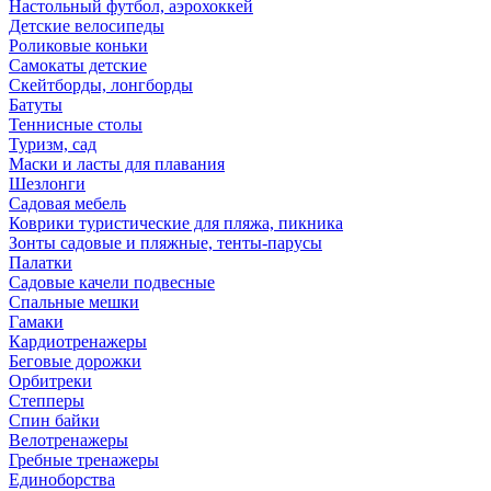
Настольный футбол, аэрохоккей
Детские велосипеды
Роликовые коньки
Самокаты детские
Скейтборды, лонгборды
Батуты
Теннисные столы
Туризм, сад
Маски и ласты для плавания
Шезлонги
Садовая мебель
Коврики туристические для пляжа, пикника
Зонты садовые и пляжные, тенты-парусы
Палатки
Садовые качели подвесные
Спальные мешки
Гамаки
Кардиотренажеры
Беговые дорожки
Орбитреки
Степперы
Спин байки
Велотренажеры
Гребные тренажеры
Единоборства