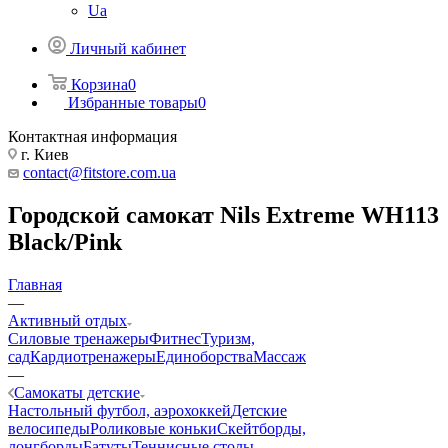
Ua
Личный кабинет
Корзина
0
Избранные товары
0
Контактная информация
г. Киев
contact@fitstore.com.ua
Городской самокат Nils Extreme WH113
Black/Pink
Главная
—
Активный отдых
Силовые тренажеры
Фитнес
Туризм,
сад
Кардиотренажеры
Единоборства
Массаж
—
Самокаты детские
Настольный футбол, аэрохоккей
Детские
велосипеды
Роликовые коньки
Скейтборды,
лонгборды
Батуты
Теннисные столы