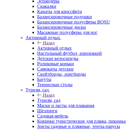
Эспандеры
Скакалки
Канаты для кроссфита
Балансировочные подушки
Балансировочные полусферы BOSU
Балансировочные диски
Масажные полусферы для ног
Активный отдых
Назад
Активный отдых
Настольный футбол, аэрохоккей
Детские велосипеды
Роликовые коньки
Самокаты детские
Скейтборды, лонгборды
Батуты
Теннисные столы
Туризм, сад
Назад
Туризм, сад
Маски и ласты для плавания
Шезлонги
Садовая мебель
Коврики туристические для пляжа, пикника
Зонты садовые и пляжные, тенты-парусы