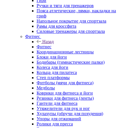
Гири
Ручки и тяги для тренажеров
Пояса атлетические, лямки, накладки на
гриф
Напольное покрытие для спортзала
Рамы для кроссфита
Силовые тренажеры для спортзала
Фитнес
Назад
Фитнес
Координационные лестницы
Блоки для йоги
Бодибары (гимнастические палки)
Колеса для йоги
Кольца для пилатеса
Степ платформы
Фитболы (мячи для фитнеса)
Медболы
Коврики для фитнеса и йоги
Резинки для фитнеса (ленты)
Гантели для фитнеса
Утяжелители для рук и ног
Хулахупы (обручи для похудения)
Упоры для отжиманий
Ролики для пресса