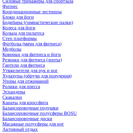
Силовые тренажеры для спортзала
Фитнес
Координационные лестницы
Блоки для йоги
Бодибары (гимнастические палки)
Колеса для йоги
Кольца для пилатеса
Степ платформы
Фитболы (мячи для фитнеса)
Медболы
Коврики для фитнеса и йоги
Резинки для фитнеса (ленты)
Гантели для фитнеса
Утяжелители для рук и ног
Хулахупы (обручи для похудения)
Упоры для отжиманий
Ролики для пресса
Эспандеры
Скакалки
Канаты для кроссфита
Балансировочные подушки
Балансировочные полусферы BOSU
Балансировочные диски
Масажные полусферы для ног
Активный отдых