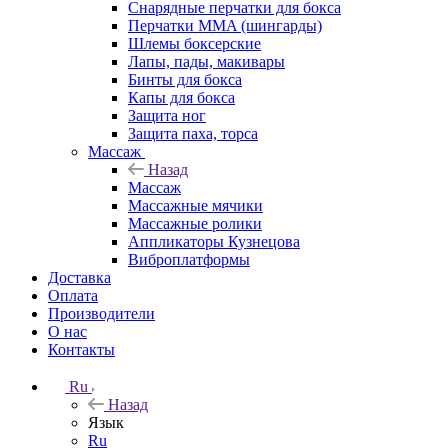
Снарядные перчатки для бокса
Перчатки MMA (шингарды)
Шлемы боксерские
Лапы, пады, макивары
Бинты для бокса
Капы для бокса
Защита ног
Защита паха, торса
Массаж
Назад
Массаж
Массажные мячики
Массажные ролики
Аппликаторы Кузнецова
Виброплатформы
Доставка
Оплата
Производители
О нас
Контакты
Ru
Назад
Язык
Ru