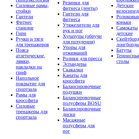
Резинки для
Силовые рамы,
Детские
фитнеса (ленты)
стойки
велосипе
Гантели для
Гантели
Роликовы
фитнеса
Фитнес
коньки
Утяжелители для
станции
Самокаты
рук и ног
Гири
детские
Хулахупы (обручи
Ручки и тяги
Скейтборд
для похудения)
для тренажеров
лонгборд
Упоры для
Пояса
Батуты
отжиманий
атлетические,
Теннисны
Ролики для пресса
лямки,
столы
Эспандеры
накладки на
Скакалки
гриф
Канаты для
Напольное
кроссфита
покрытие для
Балансировочные
спортзала
подушки
Рамы для
Балансировочные
кроссфита
полусферы BOSU
Силовые
Балансировочные
тренажеры для
диски
спортзала
Масажные
полусферы для
ног