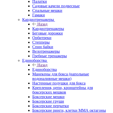
Палатки
Садовые качели подвесные
Спальные мешки
Гамаки
Кардиотренажеры
Назад
Кардиотренажеры
Беговые дорожки
Орбитреки
Степперы
Спин байки
Велотренажеры
Гребные тренажеры
Единоборства
Назад
Единоборства
Манекены для бокса (напольные
водоналивные мешки)
Настенные подушки для бокса
Крепления, цепи, кронштейны для
боксерских мешков
Боксерские мешки
Боксерские груши
Боксерские перчатки
Боксерские ринги, клетки ММА октагоны