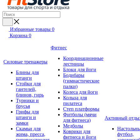
Избранные товары
0
Корзина
0
Фитнес
Координационные
Силовые тренажеры
лестницы
Блоки для йоги
Блины для
Бодибары
штанги
(гимнастические
Стойки для
палки)
гантелей,
Колеса для йоги
блинов, гирь
Кольца для
Турники и
пилатеса
брусья
Степ платформы
Грифы для
Фитболы (мячи
штанги и
Активный отды
для фитнеса)
замки
Медболы
Скамьи для
Настольн
Коврики для
жима, пресса,
футбол,
фитнеса и йоги
гиперэкстензия
аэрохокке