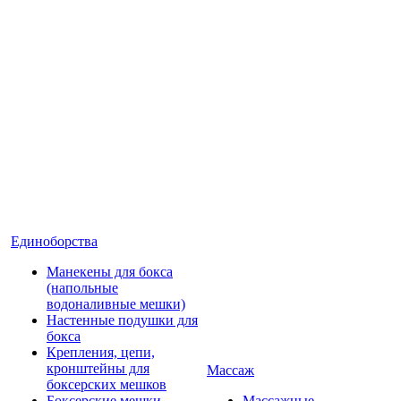
Единоборства
Манекены для бокса
(напольные
водоналивные мешки)
Настенные подушки для
бокса
Крепления, цепи,
кронштейны для
Массаж
боксерских мешков
Боксерские мешки
Массажные