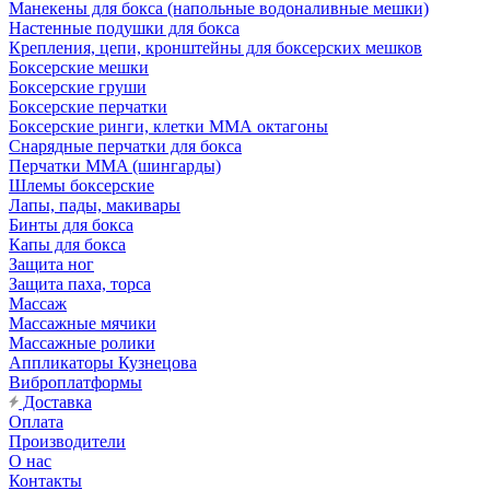
Манекены для бокса (напольные водоналивные мешки)
Настенные подушки для бокса
Крепления, цепи, кронштейны для боксерских мешков
Боксерские мешки
Боксерские груши
Боксерские перчатки
Боксерские ринги, клетки ММА октагоны
Снарядные перчатки для бокса
Перчатки MMA (шингарды)
Шлемы боксерские
Лапы, пады, макивары
Бинты для бокса
Капы для бокса
Защита ног
Защита паха, торса
Массаж
Массажные мячики
Массажные ролики
Аппликаторы Кузнецова
Виброплатформы
Доставка
Оплата
Производители
О нас
Контакты