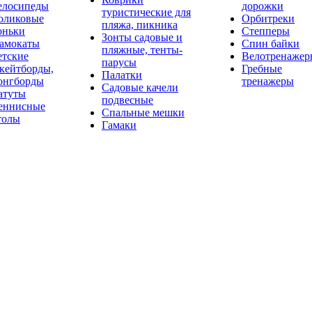
елосипеды
дорожки
туристические для
оликовые
Орбитреки
пляжа, пикника
оньки
Степперы
Зонты садовые и
амокаты
Спин байки
пляжные, тенты-
етские
Велотренажер
парусы
кейтборды,
Гребные
Палатки
онгборды
тренажеры
Садовые качели
атуты
подвесные
еннисные
Спальные мешки
толы
Гамаки