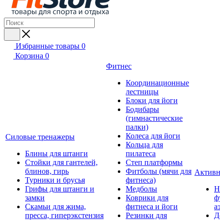
Избранные товары
0
Корзина
0
Фитнес
Координационные
лестницы
Блоки для йоги
Бодибары
(гимнастические
палки)
Колеса для йоги
Силовые тренажеры
Кольца для
Блины для штанги
пилатеса
Стойки для гантелей,
Степ платформы
блинов, гирь
Фитболы (мячи для
Активн
Турники и брусья
фитнеса)
Грифы для штанги и
Медболы
Н
замки
Коврики для
ф
Скамьи для жима,
фитнеса и йоги
а
пресса, гиперэкстензия
Резинки для
Д