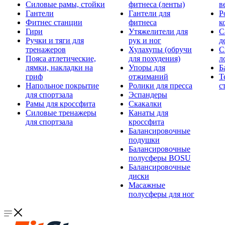
Силовые рамы, стойки
фитнеса (ленты)
в
Гантели
Гантели для
Р
Фитнес станции
фитнеса
к
Гири
Утяжелители для
С
Ручки и тяги для
рук и ног
д
тренажеров
Хулахупы (обручи
С
Пояса атлетические,
для похудения)
л
лямки, накладки на
Упоры для
Б
гриф
отжиманий
Т
Напольное покрытие
Ролики для пресса
с
для спортзала
Эспандеры
Рамы для кроссфита
Скакалки
Силовые тренажеры
Канаты для
для спортзала
кроссфита
Балансировочные
подушки
Балансировочные
полусферы BOSU
Балансировочные
диски
Масажные
полусферы для ног