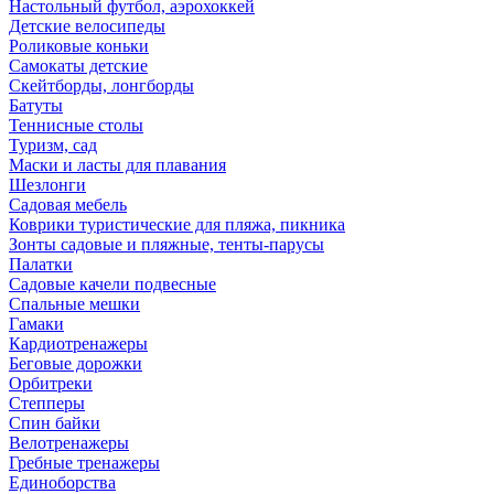
Настольный футбол, аэрохоккей
Детские велосипеды
Роликовые коньки
Самокаты детские
Скейтборды, лонгборды
Батуты
Теннисные столы
Туризм, сад
Маски и ласты для плавания
Шезлонги
Садовая мебель
Коврики туристические для пляжа, пикника
Зонты садовые и пляжные, тенты-парусы
Палатки
Садовые качели подвесные
Спальные мешки
Гамаки
Кардиотренажеры
Беговые дорожки
Орбитреки
Степперы
Спин байки
Велотренажеры
Гребные тренажеры
Единоборства