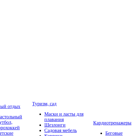
Туризм, сад
ый отдых
Маски и ласты для
астольный
плавания
утбол,
Кардиотренажеры
Шезлонги
эрохоккей
Садовая мебель
етские
Беговые
Коврики