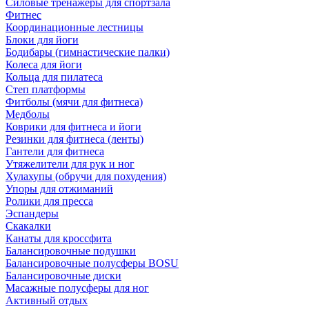
Силовые тренажеры для спортзала
Фитнес
Координационные лестницы
Блоки для йоги
Бодибары (гимнастические палки)
Колеса для йоги
Кольца для пилатеса
Степ платформы
Фитболы (мячи для фитнеса)
Медболы
Коврики для фитнеса и йоги
Резинки для фитнеса (ленты)
Гантели для фитнеса
Утяжелители для рук и ног
Хулахупы (обручи для похудения)
Упоры для отжиманий
Ролики для пресса
Эспандеры
Скакалки
Канаты для кроссфита
Балансировочные подушки
Балансировочные полусферы BOSU
Балансировочные диски
Масажные полусферы для ног
Активный отдых