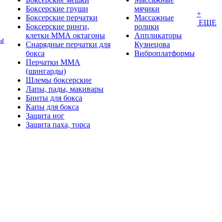
Боксерские груши
мячики
+
Боксерские перчатки
Массажные
ЕЩЕ
Боксерские ринги,
ролики
клетки ММА октагоны
Аппликаторы
ы
Снарядные перчатки для
Кузнецова
бокса
Виброплатформы
Перчатки MMA
(шингарды)
Шлемы боксерские
Лапы, пады, макивары
Бинты для бокса
Капы для бокса
Защита ног
Защита паха, торса