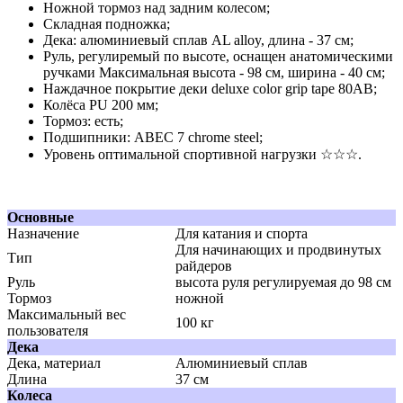
Ножной тормоз над задним колесом;
Складная подножка;
Дека: алюминиевый сплав AL alloy, длина - 37 см;
Руль, регулиремый по высоте, оснащен анатомическими
ручками Максимальная высота - 98 см, ширина - 40 см;
Наждачное покрытие деки deluxe color grip tape 80AB;
Колёса PU 200 мм;
Тормоз: есть;
Подшипники: ABEC 7 chrome steel;
Уровень оптимальной спортивной нагрузки ☆☆☆.
Основные
Назначение
Для катания и спорта
Для начинающих и продвинутых
Тип
райдеров
Руль
высота руля регулируемая до 98 см
Тормоз
ножной
Максимальный вес
100 кг
пользователя
Дека
Дека, материал
Алюминиевый сплав
Длина
37 см
Колеса