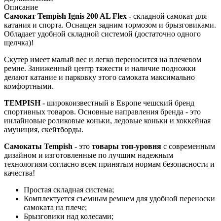
Описание
Самокат
Tempish
Ignis 200 AL Flex -
складной самокат для
катания и спорта. Оснащен задним тормозом и брызговиками.
Обладает удобной складной системой (достаточно одного
щелчка)!
Скутер имеет малый вес и легко переносится на плечевом
ремне. Заниженный центр тяжести и наличие подножки
делают катание и парковку этого самоката максимально
комфортными.
TEMPISH -
широкоизвестный в Европе чешский бренд
спортивных товаров. Основные направления бренда - это
инлайновые роликовые коньки, ледовые коньки и хоккейная
амуниция, скейтборды.
Самокаты Tempish
- это
товары топ-уровня
с современным
дизайном и изготовленные по лучшим надежным
технологиям согласно всем принятым нормам безопасности и
качества!
Простая складная система;
Комплектуется съемным ремнем для удобной переноски
самоката на плече;
Брызговики над колесами;