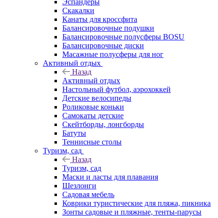
Эспандеры
Скакалки
Канаты для кроссфита
Балансировочные подушки
Балансировочные полусферы BOSU
Балансировочные диски
Масажные полусферы для ног
Активный отдых
Назад
Активный отдых
Настольный футбол, аэрохоккей
Детские велосипеды
Роликовые коньки
Самокаты детские
Скейтборды, лонгборды
Батуты
Теннисные столы
Туризм, сад
Назад
Туризм, сад
Маски и ласты для плавания
Шезлонги
Садовая мебель
Коврики туристические для пляжа, пикника
Зонты садовые и пляжные, тенты-парусы