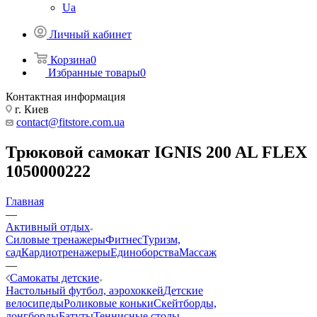
Ua
Личный кабинет
Корзина
0
Избранные товары
0
Контактная информация
г. Киев
contact@fitstore.com.ua
Трюковой самокат IGNIS 200 AL FLEX
1050000222
Главная
—
Активный отдых
Силовые тренажеры
Фитнес
Туризм,
сад
Кардиотренажеры
Единоборства
Массаж
—
Самокаты детские
Настольный футбол, аэрохоккей
Детские
велосипеды
Роликовые коньки
Скейтборды,
лонгборды
Батуты
Теннисные столы