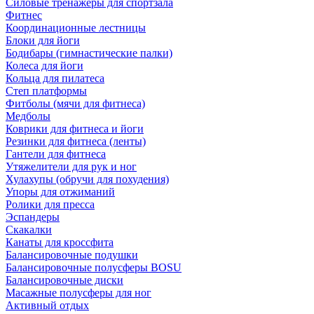
Силовые тренажеры для спортзала
Фитнес
Координационные лестницы
Блоки для йоги
Бодибары (гимнастические палки)
Колеса для йоги
Кольца для пилатеса
Степ платформы
Фитболы (мячи для фитнеса)
Медболы
Коврики для фитнеса и йоги
Резинки для фитнеса (ленты)
Гантели для фитнеса
Утяжелители для рук и ног
Хулахупы (обручи для похудения)
Упоры для отжиманий
Ролики для пресса
Эспандеры
Скакалки
Канаты для кроссфита
Балансировочные подушки
Балансировочные полусферы BOSU
Балансировочные диски
Масажные полусферы для ног
Активный отдых