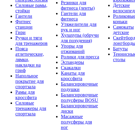
Резинки для
Силовые рамы,
Детские
фитнеса (ленты)
стойки
велосипе
Гантели для
Гантели
Роликовы
фитнеса
Фитнес
коньки
Утяжелители для
станции
Самокаты
рук и ног
Гири
детские
Хулахупы (обручи
Ручки и тяги
Скейтборд
для похудения)
для тренажеров
лонгборд
Упоры для
Пояса
Батуты
отжиманий
атлетические,
Теннисны
Ролики для пресса
лямки,
столы
Эспандеры
накладки на
Скакалки
гриф
Канаты для
Напольное
кроссфита
покрытие для
Балансировочные
спортзала
подушки
Рамы для
Балансировочные
кроссфита
полусферы BOSU
Силовые
Балансировочные
тренажеры для
диски
спортзала
Масажные
полусферы для
ног