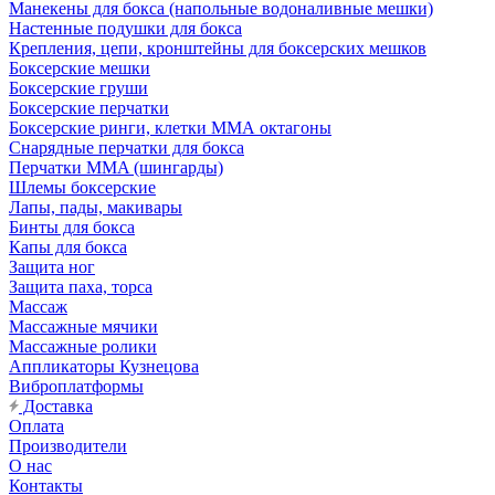
Манекены для бокса (напольные водоналивные мешки)
Настенные подушки для бокса
Крепления, цепи, кронштейны для боксерских мешков
Боксерские мешки
Боксерские груши
Боксерские перчатки
Боксерские ринги, клетки ММА октагоны
Снарядные перчатки для бокса
Перчатки MMA (шингарды)
Шлемы боксерские
Лапы, пады, макивары
Бинты для бокса
Капы для бокса
Защита ног
Защита паха, торса
Массаж
Массажные мячики
Массажные ролики
Аппликаторы Кузнецова
Виброплатформы
Доставка
Оплата
Производители
О нас
Контакты