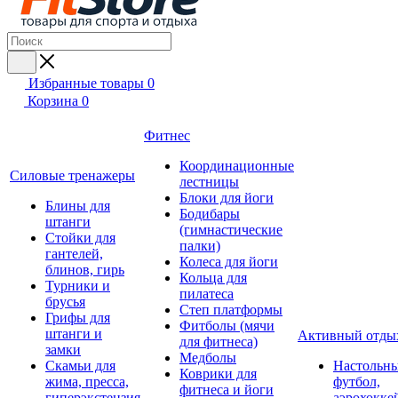
Избранные товары
0
Корзина
0
Фитнес
Координационные
Силовые тренажеры
лестницы
Блоки для йоги
Блины для
Бодибары
штанги
(гимнастические
Стойки для
палки)
гантелей,
Колеса для йоги
блинов, гирь
Кольца для
Турники и
пилатеса
брусья
Степ платформы
Грифы для
Фитболы (мячи
штанги и
Активный отды
для фитнеса)
замки
Медболы
Скамьи для
Настольн
Коврики для
жима, пресса,
футбол,
фитнеса и йоги
гиперэкстензия
аэрохокке