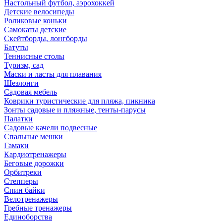
Настольный футбол, аэрохоккей
Детские велосипеды
Роликовые коньки
Самокаты детские
Скейтборды, лонгборды
Батуты
Теннисные столы
Туризм, сад
Маски и ласты для плавания
Шезлонги
Садовая мебель
Коврики туристические для пляжа, пикника
Зонты садовые и пляжные, тенты-парусы
Палатки
Садовые качели подвесные
Спальные мешки
Гамаки
Кардиотренажеры
Беговые дорожки
Орбитреки
Степперы
Спин байки
Велотренажеры
Гребные тренажеры
Единоборства