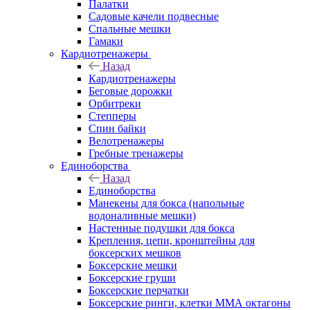
Палатки
Садовые качели подвесные
Спальные мешки
Гамаки
Кардиотренажеры
Назад
Кардиотренажеры
Беговые дорожки
Орбитреки
Степперы
Спин байки
Велотренажеры
Гребные тренажеры
Единоборства
Назад
Единоборства
Манекены для бокса (напольные
водоналивные мешки)
Настенные подушки для бокса
Крепления, цепи, кронштейны для
боксерских мешков
Боксерские мешки
Боксерские груши
Боксерские перчатки
Боксерские ринги, клетки ММА октагоны