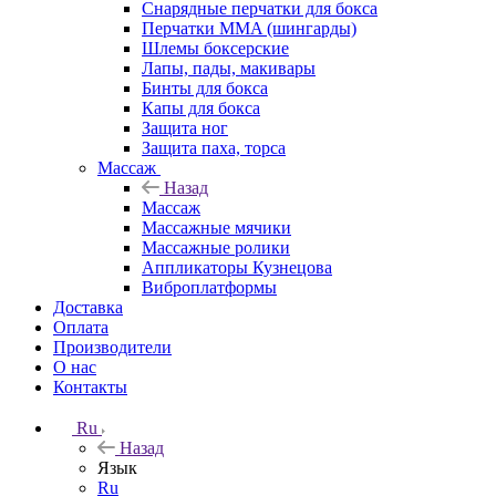
Снарядные перчатки для бокса
Перчатки MMA (шингарды)
Шлемы боксерские
Лапы, пады, макивары
Бинты для бокса
Капы для бокса
Защита ног
Защита паха, торса
Массаж
Назад
Массаж
Массажные мячики
Массажные ролики
Аппликаторы Кузнецова
Виброплатформы
Доставка
Оплата
Производители
О нас
Контакты
Ru
Назад
Язык
Ru