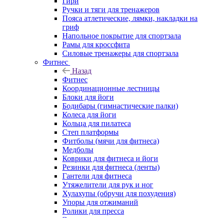
Гири
Ручки и тяги для тренажеров
Пояса атлетические, лямки, накладки на
гриф
Напольное покрытие для спортзала
Рамы для кроссфита
Силовые тренажеры для спортзала
Фитнес
Назад
Фитнес
Координационные лестницы
Блоки для йоги
Бодибары (гимнастические палки)
Колеса для йоги
Кольца для пилатеса
Степ платформы
Фитболы (мячи для фитнеса)
Медболы
Коврики для фитнеса и йоги
Резинки для фитнеса (ленты)
Гантели для фитнеса
Утяжелители для рук и ног
Хулахупы (обручи для похудения)
Упоры для отжиманий
Ролики для пресса