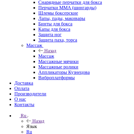
Снарядные перчатки для бокса
Перчатки MMA (шингарды)
Шлемы боксерские
Лапы, пады, макивары
Бинты для бокса
Капы для бокса
Защита ног
Защита паха, торса
Массаж
Назад
Массаж
Массажные мячики
Массажные ролики
Аппликаторы Кузнецова
Виброплатформы
Доставка
Оплата
Производители
О нас
Контакты
Ru
Назад
Язык
Ru