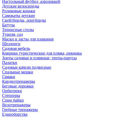
Настольный футбол, аэрохоккей
Детские велосипеды
Роликовые коньки
Самокаты детские
Скейтборды, лонгборды
Батуты
Теннисные столы
Туризм, сад
Маски и ласты для плавания
Шезлонги
Садовая мебель
Коврики туристические для пляжа, пикника
Зонты садовые и пляжные, тенты-парусы
Палатки
Садовые качели подвесные
Спальные мешки
Гамаки
Кардиотренажеры
Беговые дорожки
Орбитреки
Степперы
Спин байки
Велотренажеры
Гребные тренажеры
Единоборства