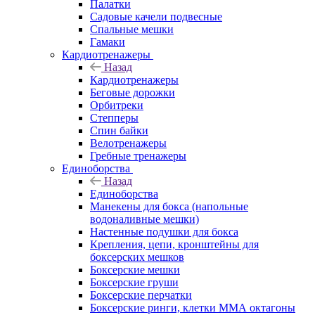
Палатки
Садовые качели подвесные
Спальные мешки
Гамаки
Кардиотренажеры
Назад
Кардиотренажеры
Беговые дорожки
Орбитреки
Степперы
Спин байки
Велотренажеры
Гребные тренажеры
Единоборства
Назад
Единоборства
Манекены для бокса (напольные
водоналивные мешки)
Настенные подушки для бокса
Крепления, цепи, кронштейны для
боксерских мешков
Боксерские мешки
Боксерские груши
Боксерские перчатки
Боксерские ринги, клетки ММА октагоны