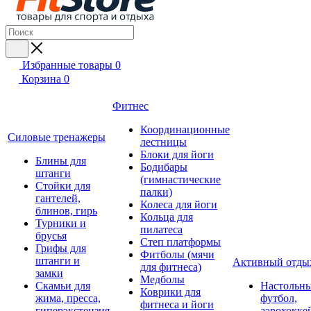
Избранные товары
0
Корзина
0
Фитнес
Координационные
Силовые тренажеры
лестницы
Блоки для йоги
Блины для
Бодибары
штанги
(гимнастические
Стойки для
палки)
гантелей,
Колеса для йоги
блинов, гирь
Кольца для
Турники и
пилатеса
брусья
Степ платформы
Грифы для
Фитболы (мячи
штанги и
Активный отды
для фитнеса)
замки
Медболы
Скамьи для
Настольн
Коврики для
жима, пресса,
футбол,
фитнеса и йоги
гиперэкстензия
аэрохокке