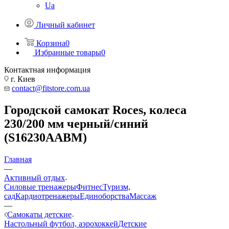
Ua
Личный кабинет
Корзина
0
Избранные товары
0
Контактная информация
г. Киев
contact@fitstore.com.ua
Городской самокат Roces, колеса
230/200 мм черный/синий
(S16230AABM)
Главная
—
Активный отдых
Силовые тренажеры
Фитнес
Туризм,
сад
Кардиотренажеры
Единоборства
Массаж
—
Самокаты детские
Настольный футбол, аэрохоккей
Детские