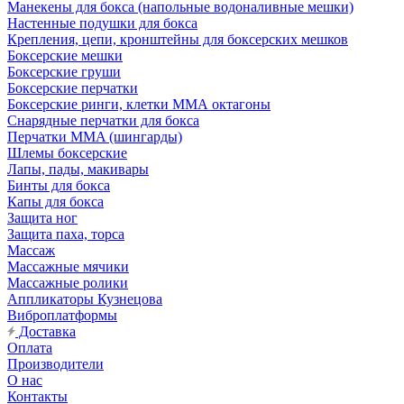
Манекены для бокса (напольные водоналивные мешки)
Настенные подушки для бокса
Крепления, цепи, кронштейны для боксерских мешков
Боксерские мешки
Боксерские груши
Боксерские перчатки
Боксерские ринги, клетки ММА октагоны
Снарядные перчатки для бокса
Перчатки MMA (шингарды)
Шлемы боксерские
Лапы, пады, макивары
Бинты для бокса
Капы для бокса
Защита ног
Защита паха, торса
Массаж
Массажные мячики
Массажные ролики
Аппликаторы Кузнецова
Виброплатформы
Доставка
Оплата
Производители
О нас
Контакты