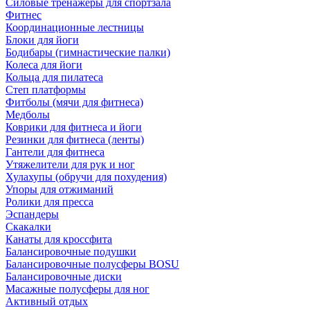
Силовые тренажеры для спортзала
Фитнес
Координационные лестницы
Блоки для йоги
Бодибары (гимнастические палки)
Колеса для йоги
Кольца для пилатеса
Степ платформы
Фитболы (мячи для фитнеса)
Медболы
Коврики для фитнеса и йоги
Резинки для фитнеса (ленты)
Гантели для фитнеса
Утяжелители для рук и ног
Хулахупы (обручи для похудения)
Упоры для отжиманий
Ролики для пресса
Эспандеры
Скакалки
Канаты для кроссфита
Балансировочные подушки
Балансировочные полусферы BOSU
Балансировочные диски
Масажные полусферы для ног
Активный отдых