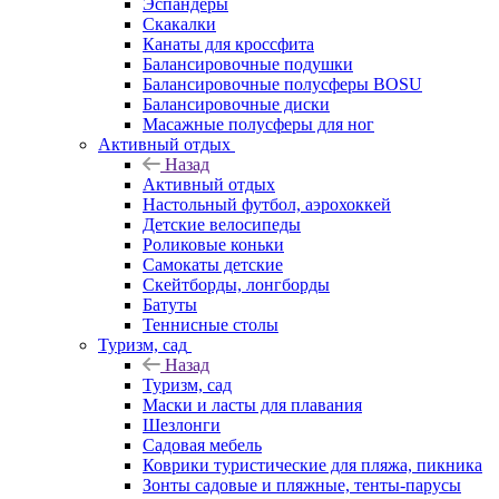
Эспандеры
Скакалки
Канаты для кроссфита
Балансировочные подушки
Балансировочные полусферы BOSU
Балансировочные диски
Масажные полусферы для ног
Активный отдых
Назад
Активный отдых
Настольный футбол, аэрохоккей
Детские велосипеды
Роликовые коньки
Самокаты детские
Скейтборды, лонгборды
Батуты
Теннисные столы
Туризм, сад
Назад
Туризм, сад
Маски и ласты для плавания
Шезлонги
Садовая мебель
Коврики туристические для пляжа, пикника
Зонты садовые и пляжные, тенты-парусы