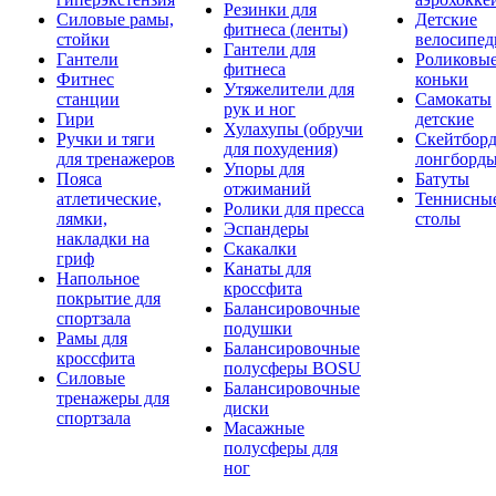
Резинки для
Силовые рамы,
Детские
фитнеса (ленты)
стойки
велосипе
Гантели для
Гантели
Роликовы
фитнеса
Фитнес
коньки
Утяжелители для
станции
Самокаты
рук и ног
Гири
детские
Хулахупы (обручи
Ручки и тяги
Скейтборд
для похудения)
для тренажеров
лонгборд
Упоры для
Пояса
Батуты
отжиманий
атлетические,
Теннисны
Ролики для пресса
лямки,
столы
Эспандеры
накладки на
Скакалки
гриф
Канаты для
Напольное
кроссфита
покрытие для
Балансировочные
спортзала
подушки
Рамы для
Балансировочные
кроссфита
полусферы BOSU
Силовые
Балансировочные
тренажеры для
диски
спортзала
Масажные
полусферы для
ног