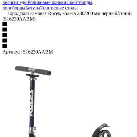
велосипеды
Роликовые коньки
Скейтборды,
лонгборды
Батуты
Теннисные столы
—
Городской самокат Roces, колеса 230/200 мм черный/синий
(S16230AABM)
Артикул:
S16230AABM