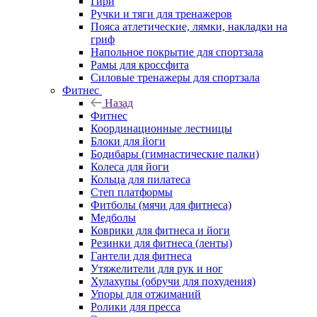
Гири
Ручки и тяги для тренажеров
Пояса атлетические, лямки, накладки на
гриф
Напольное покрытие для спортзала
Рамы для кроссфита
Силовые тренажеры для спортзала
Фитнес
Назад
Фитнес
Координационные лестницы
Блоки для йоги
Бодибары (гимнастические палки)
Колеса для йоги
Кольца для пилатеса
Степ платформы
Фитболы (мячи для фитнеса)
Медболы
Коврики для фитнеса и йоги
Резинки для фитнеса (ленты)
Гантели для фитнеса
Утяжелители для рук и ног
Хулахупы (обручи для похудения)
Упоры для отжиманий
Ролики для пресса