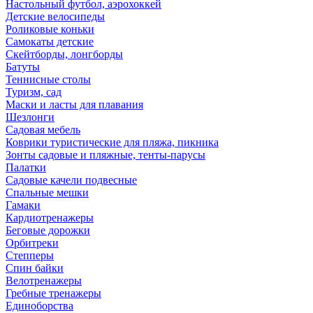
Настольный футбол, аэрохоккей
Детские велосипеды
Роликовые коньки
Самокаты детские
Скейтборды, лонгборды
Батуты
Теннисные столы
Туризм, сад
Маски и ласты для плавания
Шезлонги
Садовая мебель
Коврики туристические для пляжа, пикника
Зонты садовые и пляжные, тенты-парусы
Палатки
Садовые качели подвесные
Спальные мешки
Гамаки
Кардиотренажеры
Беговые дорожки
Орбитреки
Степперы
Спин байки
Велотренажеры
Гребные тренажеры
Единоборства