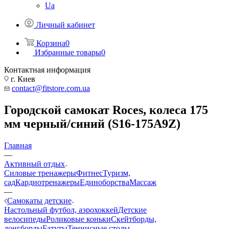
Ua
Личный кабинет
Корзина
0
Избранные товары
0
Контактная информация
г. Киев
contact@fitstore.com.ua
Городской самокат Roces, колеса 175
мм черный/синий (S16-175A9Z)
Главная
—
Активный отдых
Силовые тренажеры
Фитнес
Туризм,
сад
Кардиотренажеры
Единоборства
Массаж
—
Самокаты детские
Настольный футбол, аэрохоккей
Детские
велосипеды
Роликовые коньки
Скейтборды,
лонгборды
Батуты
Теннисные столы