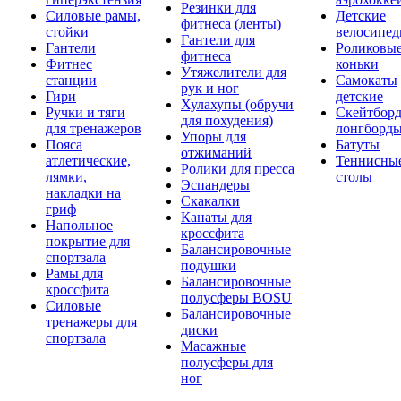
Резинки для
Силовые рамы,
Детские
фитнеса (ленты)
стойки
велосипе
Гантели для
Гантели
Роликовы
фитнеса
Фитнес
коньки
Утяжелители для
станции
Самокаты
рук и ног
Гири
детские
Хулахупы (обручи
Ручки и тяги
Скейтборд
для похудения)
для тренажеров
лонгборд
Упоры для
Пояса
Батуты
отжиманий
атлетические,
Теннисны
Ролики для пресса
лямки,
столы
Эспандеры
накладки на
Скакалки
гриф
Канаты для
Напольное
кроссфита
покрытие для
Балансировочные
спортзала
подушки
Рамы для
Балансировочные
кроссфита
полусферы BOSU
Силовые
Балансировочные
тренажеры для
диски
спортзала
Масажные
полусферы для
ног