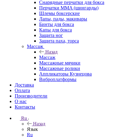
Снарядные перчатки для бокса
Перчатки MMA (шингарды)
Шлемы боксерские
Лапы, пады, макивары
Бинты для бокса
Капы для бокса
Защита ног
Защита паха, торса
Массаж
Назад
Массаж
Массажные мячики
Массажные ролики
Аппликаторы Кузнецова
Виброплатформы
Доставка
Оплата
Производители
О нас
Контакты
Ru
Назад
Язык
Ru