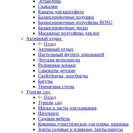
Эспандеры
Скакалки
Канаты для кроссфита
Балансировочные подушки
Балансировочные полусферы BOSU
Балансировочные диски
Масажные полусферы для ног
Активный отдых
Назад
Активный отдых
Настольный футбол, аэрохоккей
Детские велосипеды
Роликовые коньки
Самокаты детские
Скейтборды, лонгборды
Батуты
Теннисные столы
Туризм, сад
Назад
Туризм, сад
Маски и ласты для плавания
Шезлонги
Садовая мебель
Коврики туристические для пляжа, пикника
Зонты садовые и пляжные, тенты-парусы