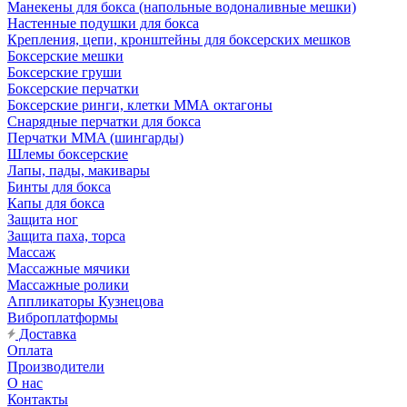
Манекены для бокса (напольные водоналивные мешки)
Настенные подушки для бокса
Крепления, цепи, кронштейны для боксерских мешков
Боксерские мешки
Боксерские груши
Боксерские перчатки
Боксерские ринги, клетки ММА октагоны
Снарядные перчатки для бокса
Перчатки MMA (шингарды)
Шлемы боксерские
Лапы, пады, макивары
Бинты для бокса
Капы для бокса
Защита ног
Защита паха, торса
Массаж
Массажные мячики
Массажные ролики
Аппликаторы Кузнецова
Виброплатформы
Доставка
Оплата
Производители
О нас
Контакты