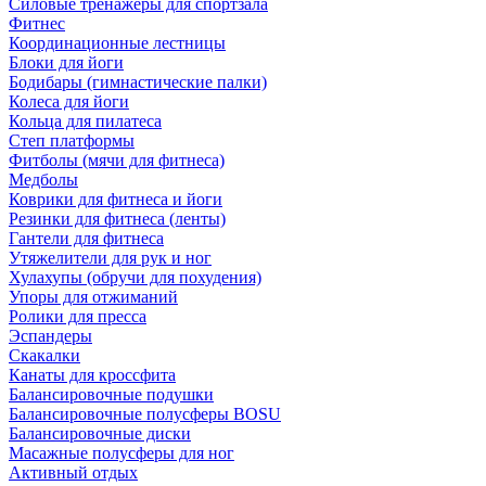
Силовые тренажеры для спортзала
Фитнес
Координационные лестницы
Блоки для йоги
Бодибары (гимнастические палки)
Колеса для йоги
Кольца для пилатеса
Степ платформы
Фитболы (мячи для фитнеса)
Медболы
Коврики для фитнеса и йоги
Резинки для фитнеса (ленты)
Гантели для фитнеса
Утяжелители для рук и ног
Хулахупы (обручи для похудения)
Упоры для отжиманий
Ролики для пресса
Эспандеры
Скакалки
Канаты для кроссфита
Балансировочные подушки
Балансировочные полусферы BOSU
Балансировочные диски
Масажные полусферы для ног
Активный отдых