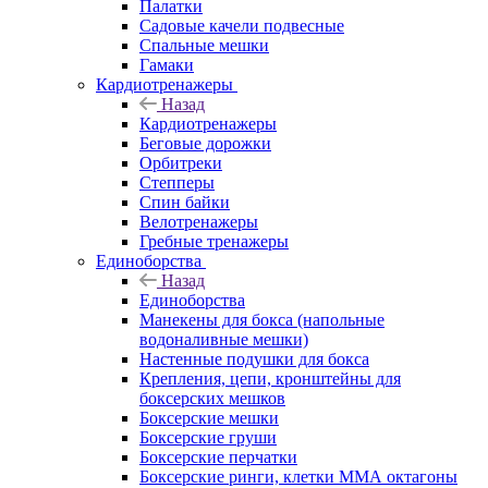
Палатки
Садовые качели подвесные
Спальные мешки
Гамаки
Кардиотренажеры
Назад
Кардиотренажеры
Беговые дорожки
Орбитреки
Степперы
Спин байки
Велотренажеры
Гребные тренажеры
Единоборства
Назад
Единоборства
Манекены для бокса (напольные
водоналивные мешки)
Настенные подушки для бокса
Крепления, цепи, кронштейны для
боксерских мешков
Боксерские мешки
Боксерские груши
Боксерские перчатки
Боксерские ринги, клетки ММА октагоны