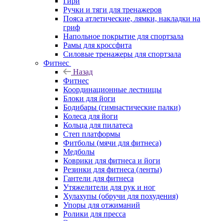
Гири
Ручки и тяги для тренажеров
Пояса атлетические, лямки, накладки на
гриф
Напольное покрытие для спортзала
Рамы для кроссфита
Силовые тренажеры для спортзала
Фитнес
Назад
Фитнес
Координационные лестницы
Блоки для йоги
Бодибары (гимнастические палки)
Колеса для йоги
Кольца для пилатеса
Степ платформы
Фитболы (мячи для фитнеса)
Медболы
Коврики для фитнеса и йоги
Резинки для фитнеса (ленты)
Гантели для фитнеса
Утяжелители для рук и ног
Хулахупы (обручи для похудения)
Упоры для отжиманий
Ролики для пресса