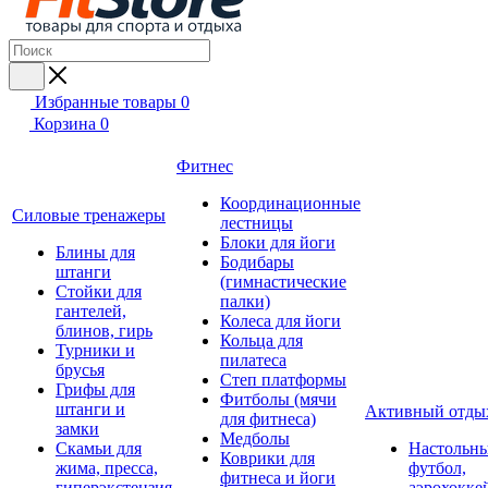
Избранные товары
0
Корзина
0
Фитнес
Координационные
Силовые тренажеры
лестницы
Блоки для йоги
Блины для
Бодибары
штанги
(гимнастические
Стойки для
палки)
гантелей,
Колеса для йоги
блинов, гирь
Кольца для
Турники и
пилатеса
брусья
Степ платформы
Грифы для
Фитболы (мячи
штанги и
Активный отды
для фитнеса)
замки
Медболы
Скамьи для
Настольн
Коврики для
жима, пресса,
футбол,
фитнеса и йоги
гиперэкстензия
аэрохокке