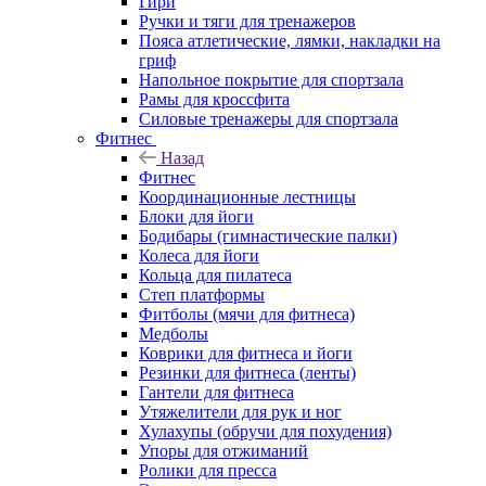
Гири
Ручки и тяги для тренажеров
Пояса атлетические, лямки, накладки на
гриф
Напольное покрытие для спортзала
Рамы для кроссфита
Силовые тренажеры для спортзала
Фитнес
Назад
Фитнес
Координационные лестницы
Блоки для йоги
Бодибары (гимнастические палки)
Колеса для йоги
Кольца для пилатеса
Степ платформы
Фитболы (мячи для фитнеса)
Медболы
Коврики для фитнеса и йоги
Резинки для фитнеса (ленты)
Гантели для фитнеса
Утяжелители для рук и ног
Хулахупы (обручи для похудения)
Упоры для отжиманий
Ролики для пресса