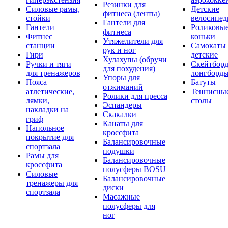
Резинки для
Силовые рамы,
Детские
фитнеса (ленты)
стойки
велосипе
Гантели для
Гантели
Роликовы
фитнеса
Фитнес
коньки
Утяжелители для
станции
Самокаты
рук и ног
Гири
детские
Хулахупы (обручи
Ручки и тяги
Скейтборд
для похудения)
для тренажеров
лонгборд
Упоры для
Пояса
Батуты
отжиманий
атлетические,
Теннисны
Ролики для пресса
лямки,
столы
Эспандеры
накладки на
Скакалки
гриф
Канаты для
Напольное
кроссфита
покрытие для
Балансировочные
спортзала
подушки
Рамы для
Балансировочные
кроссфита
полусферы BOSU
Силовые
Балансировочные
тренажеры для
диски
спортзала
Масажные
полусферы для
ног