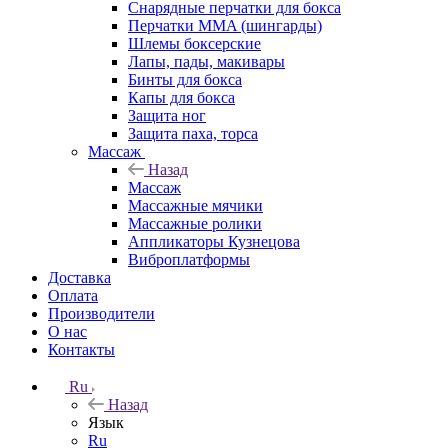
Снарядные перчатки для бокса
Перчатки MMA (шингарды)
Шлемы боксерские
Лапы, пады, макивары
Бинты для бокса
Капы для бокса
Защита ног
Защита паха, торса
Массаж
Назад
Массаж
Массажные мячики
Массажные ролики
Аппликаторы Кузнецова
Виброплатформы
Доставка
Оплата
Производители
О нас
Контакты
Ru
Назад
Язык
Ru