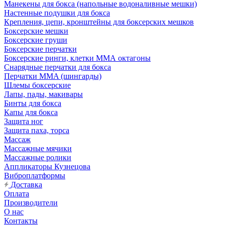
Манекены для бокса (напольные водоналивные мешки)
Настенные подушки для бокса
Крепления, цепи, кронштейны для боксерских мешков
Боксерские мешки
Боксерские груши
Боксерские перчатки
Боксерские ринги, клетки ММА октагоны
Снарядные перчатки для бокса
Перчатки MMA (шингарды)
Шлемы боксерские
Лапы, пады, макивары
Бинты для бокса
Капы для бокса
Защита ног
Защита паха, торса
Массаж
Массажные мячики
Массажные ролики
Аппликаторы Кузнецова
Виброплатформы
Доставка
Оплата
Производители
О нас
Контакты