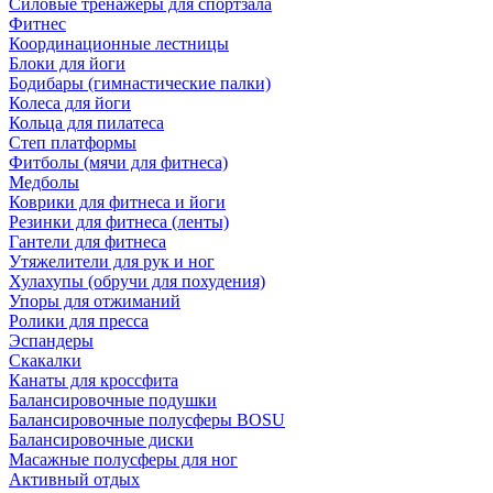
Силовые тренажеры для спортзала
Фитнес
Координационные лестницы
Блоки для йоги
Бодибары (гимнастические палки)
Колеса для йоги
Кольца для пилатеса
Степ платформы
Фитболы (мячи для фитнеса)
Медболы
Коврики для фитнеса и йоги
Резинки для фитнеса (ленты)
Гантели для фитнеса
Утяжелители для рук и ног
Хулахупы (обручи для похудения)
Упоры для отжиманий
Ролики для пресса
Эспандеры
Скакалки
Канаты для кроссфита
Балансировочные подушки
Балансировочные полусферы BOSU
Балансировочные диски
Масажные полусферы для ног
Активный отдых