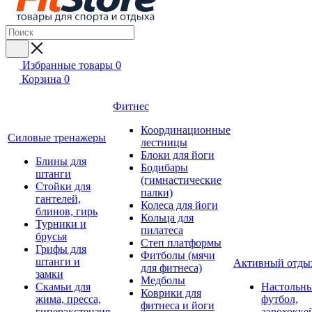
Избранные товары
0
Корзина
0
Фитнес
Координационные
Силовые тренажеры
лестницы
Блоки для йоги
Блины для
Бодибары
штанги
(гимнастические
Стойки для
палки)
гантелей,
Колеса для йоги
блинов, гирь
Кольца для
Турники и
пилатеса
брусья
Степ платформы
Грифы для
Фитболы (мячи
штанги и
Активный отды
для фитнеса)
замки
Медболы
Скамьи для
Настольн
Коврики для
жима, пресса,
футбол,
фитнеса и йоги
гиперэкстензия
аэрохокке