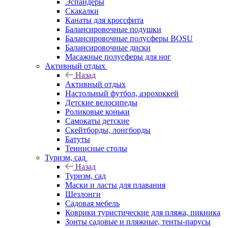
Эспандеры
Скакалки
Канаты для кроссфита
Балансировочные подушки
Балансировочные полусферы BOSU
Балансировочные диски
Масажные полусферы для ног
Активный отдых
Назад
Активный отдых
Настольный футбол, аэрохоккей
Детские велосипеды
Роликовые коньки
Самокаты детские
Скейтборды, лонгборды
Батуты
Теннисные столы
Туризм, сад
Назад
Туризм, сад
Маски и ласты для плавания
Шезлонги
Садовая мебель
Коврики туристические для пляжа, пикника
Зонты садовые и пляжные, тенты-парусы