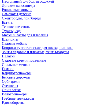
Настольный футбол, аэрохоккей
Детские велосипеды
Роликовые коньки
Самокаты детские
Скейтборды, лонгборды
Батуты
Теннисные столы
Туризм, сад
Маски и ласты для плавания
Шезлонги
Садовая мебель
Коврики туристические для пляжа, пикника
Зонты садовые и пляжные, тенты-парусы
Палатки
Садовые качели подвесные
Спальные мешки
Гамаки
Кардиотренажеры
Беговые дорожки
Орбитреки
Степперы
Спин байки
Велотренажеры
Гребные тренажеры
Единоборства