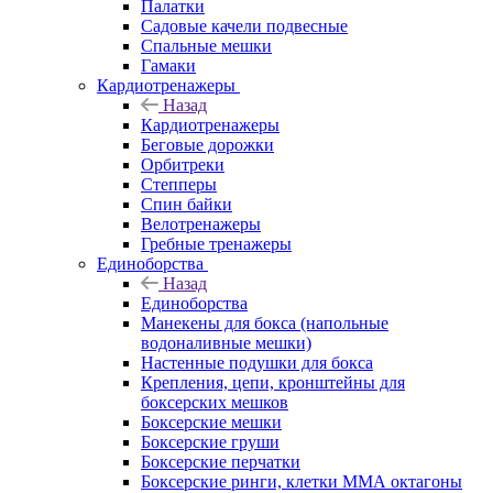
Палатки
Садовые качели подвесные
Спальные мешки
Гамаки
Кардиотренажеры
Назад
Кардиотренажеры
Беговые дорожки
Орбитреки
Степперы
Спин байки
Велотренажеры
Гребные тренажеры
Единоборства
Назад
Единоборства
Манекены для бокса (напольные
водоналивные мешки)
Настенные подушки для бокса
Крепления, цепи, кронштейны для
боксерских мешков
Боксерские мешки
Боксерские груши
Боксерские перчатки
Боксерские ринги, клетки ММА октагоны