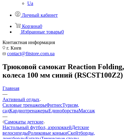
Ua
Личный кабинет
Корзина
0
Избранные товары
0
Контактная информация
г. Киев
contact@fitstore.com.ua
Трюковой самокат Reaction Folding,
колеса 100 мм синий (RSCST100Z2)
Главная
—
Активный отдых
Силовые тренажеры
Фитнес
Туризм,
сад
Кардиотренажеры
Единоборства
Массаж
—
Самокаты детские
Настольный футбол, аэрохоккей
Детские
велосипеды
Роликовые коньки
Скейтборды,
лонгборды
Батуты
Теннисные столы