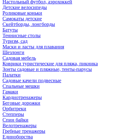
Настольный футбол, аэрохоккей
Детские велосипеды
Роликовые коньки
Самокаты детские
Скейтборды, лонгборды
Батуты
Теннисные столы
Туризм, сад
Маски и ласты для плавания
Шезлонги
Садовая мебель
Коврики туристические для пляжа, пикника
Зонты садовые и пляжные, тенты-парусы
Палатки
Садовые качели подвесные
Спальные мешки
Гамаки
Кардиотренажеры
Беговые дорожки
Орбитреки
Степперы
Спин байки
Велотренажеры
Гребные тренажеры
Единоборства