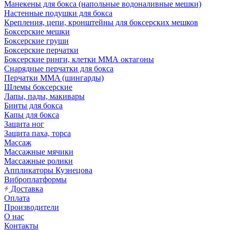
Манекены для бокса (напольные водоналивные мешки)
Настенные подушки для бокса
Крепления, цепи, кронштейны для боксерских мешков
Боксерские мешки
Боксерские груши
Боксерские перчатки
Боксерские ринги, клетки ММА октагоны
Снарядные перчатки для бокса
Перчатки MMA (шингарды)
Шлемы боксерские
Лапы, пады, макивары
Бинты для бокса
Капы для бокса
Защита ног
Защита паха, торса
Массаж
Массажные мячики
Массажные ролики
Аппликаторы Кузнецова
Виброплатформы
Доставка
Оплата
Производители
О нас
Контакты