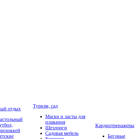
Туризм, сад
ый отдых
Маски и ласты для
астольный
плавания
утбол,
Кардиотренажеры
Шезлонги
эрохоккей
Садовая мебель
етские
Беговые
Коврики