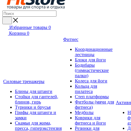
Избранные товары
0
Корзина
0
Фитнес
Координационные
лестницы
Блоки для йоги
Бодибары
(гимнастические
палки)
Колеса для йоги
Силовые тренажеры
Кольца для
Блины для штанги
пилатеса
Стойки для гантелей,
Степ платформы
блинов, гирь
Фитболы (мячи для
Активн
Турники и брусья
фитнеса)
Грифы для штанги и
Медболы
Н
замки
Коврики для
ф
Скамьи для жима,
фитнеса и йоги
а
пресса, гиперэкстензия
Резинки для
Д