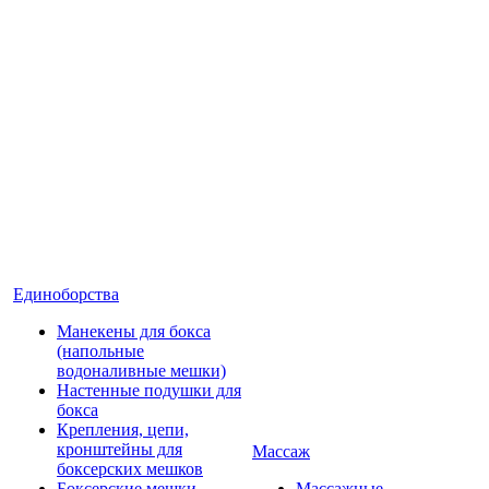
Единоборства
Манекены для бокса
(напольные
водоналивные мешки)
Настенные подушки для
бокса
Крепления, цепи,
кронштейны для
Массаж
боксерских мешков
Боксерские мешки
Массажные