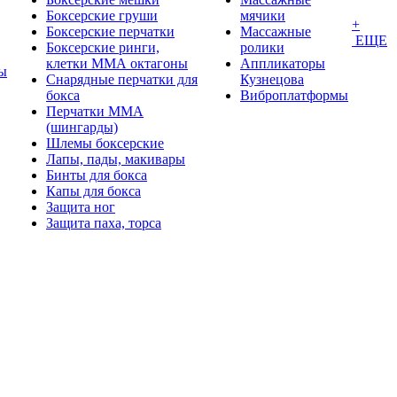
Боксерские груши
мячики
+
Боксерские перчатки
Массажные
ЕЩЕ
Боксерские ринги,
ролики
клетки ММА октагоны
Аппликаторы
ы
Снарядные перчатки для
Кузнецова
бокса
Виброплатформы
Перчатки MMA
(шингарды)
Шлемы боксерские
Лапы, пады, макивары
Бинты для бокса
Капы для бокса
Защита ног
Защита паха, торса