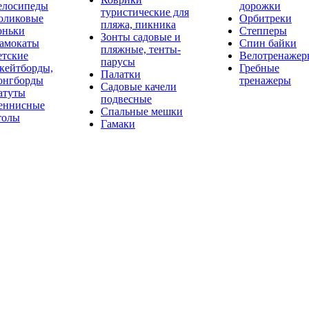
елосипеды
дорожки
туристические для
оликовые
Орбитреки
пляжа, пикника
оньки
Степперы
Зонты садовые и
амокаты
Спин байки
пляжные, тенты-
етские
Велотренажер
парусы
кейтборды,
Гребные
Палатки
онгборды
тренажеры
Садовые качели
атуты
подвесные
еннисные
Спальные мешки
толы
Гамаки