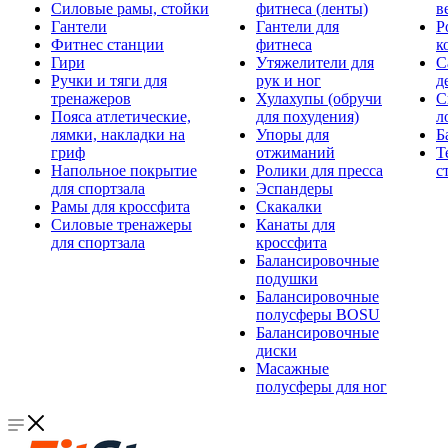
Силовые рамы, стойки
фитнеса (ленты)
в
Гантели
Гантели для
Р
Фитнес станции
фитнеса
к
Гири
Утяжелители для
С
Ручки и тяги для
рук и ног
д
тренажеров
Хулахупы (обручи
С
Пояса атлетические,
для похудения)
л
лямки, накладки на
Упоры для
Б
гриф
отжиманий
Т
Напольное покрытие
Ролики для пресса
с
для спортзала
Эспандеры
Рамы для кроссфита
Скакалки
Силовые тренажеры
Канаты для
для спортзала
кроссфита
Балансировочные
подушки
Балансировочные
полусферы BOSU
Балансировочные
диски
Масажные
полусферы для ног