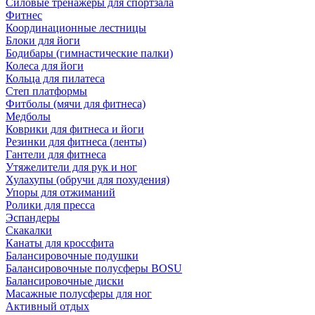
Силовые тренажеры для спортзала
Фитнес
Координационные лестницы
Блоки для йоги
Бодибары (гимнастические палки)
Колеса для йоги
Кольца для пилатеса
Степ платформы
Фитболы (мячи для фитнеса)
Медболы
Коврики для фитнеса и йоги
Резинки для фитнеса (ленты)
Гантели для фитнеса
Утяжелители для рук и ног
Хулахупы (обручи для похудения)
Упоры для отжиманий
Ролики для пресса
Эспандеры
Скакалки
Канаты для кроссфита
Балансировочные подушки
Балансировочные полусферы BOSU
Балансировочные диски
Масажные полусферы для ног
Активный отдых