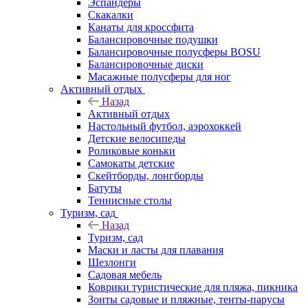
Эспандеры
Скакалки
Канаты для кроссфита
Балансировочные подушки
Балансировочные полусферы BOSU
Балансировочные диски
Масажные полусферы для ног
Активный отдых
Назад
Активный отдых
Настольный футбол, аэрохоккей
Детские велосипеды
Роликовые коньки
Самокаты детские
Скейтборды, лонгборды
Батуты
Теннисные столы
Туризм, сад
Назад
Туризм, сад
Маски и ласты для плавания
Шезлонги
Садовая мебель
Коврики туристические для пляжа, пикника
Зонты садовые и пляжные, тенты-парусы