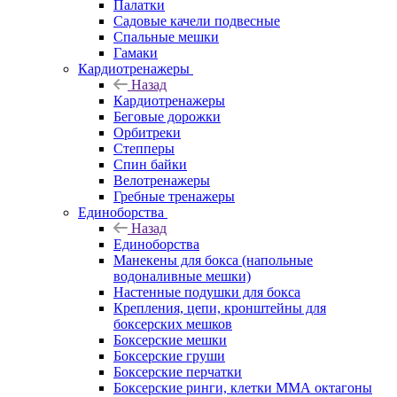
Палатки
Садовые качели подвесные
Спальные мешки
Гамаки
Кардиотренажеры
Назад
Кардиотренажеры
Беговые дорожки
Орбитреки
Степперы
Спин байки
Велотренажеры
Гребные тренажеры
Единоборства
Назад
Единоборства
Манекены для бокса (напольные
водоналивные мешки)
Настенные подушки для бокса
Крепления, цепи, кронштейны для
боксерских мешков
Боксерские мешки
Боксерские груши
Боксерские перчатки
Боксерские ринги, клетки ММА октагоны