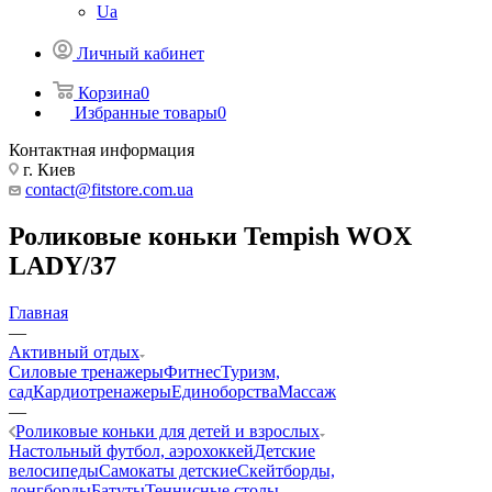
Ua
Личный кабинет
Корзина
0
Избранные товары
0
Контактная информация
г. Киев
contact@fitstore.com.ua
Роликовые коньки Tempish WOX
LADY/37
Главная
—
Активный отдых
Силовые тренажеры
Фитнес
Туризм,
сад
Кардиотренажеры
Единоборства
Массаж
—
Роликовые коньки для детей и взрослых
Настольный футбол, аэрохоккей
Детские
велосипеды
Самокаты детские
Скейтборды,
лонгборды
Батуты
Теннисные столы