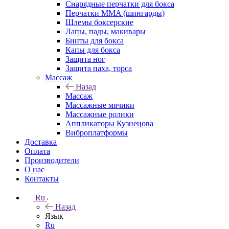
Снарядные перчатки для бокса
Перчатки MMA (шингарды)
Шлемы боксерские
Лапы, пады, макивары
Бинты для бокса
Капы для бокса
Защита ног
Защита паха, торса
Массаж
Назад
Массаж
Массажные мячики
Массажные ролики
Аппликаторы Кузнецова
Виброплатформы
Доставка
Оплата
Производители
О нас
Контакты
Ru
Назад
Язык
Ru