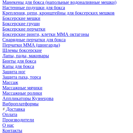
Манекены для бокса (напольные водоналивные мешки)
Настенные подушки для бокса
Крепления, цепи, кронштейны для боксерских мешков
Боксерские мешки
Боксерские груши
Боксерские перчатки
Боксерские ринги, клетки ММА октагоны
Снарядные перчатки для бокса
Перчатки MMA (шингарды)
Шлемы боксерские
Лапы, пады, макивары
Бинты для бокса
Капы для бокса
Защита ног
Защита паха, торса
Массаж
Массажные мячики
Массажные ролики
Аппликаторы Кузнецова
Виброплатформы
Доставка
Оплата
Производители
О нас
Контакты