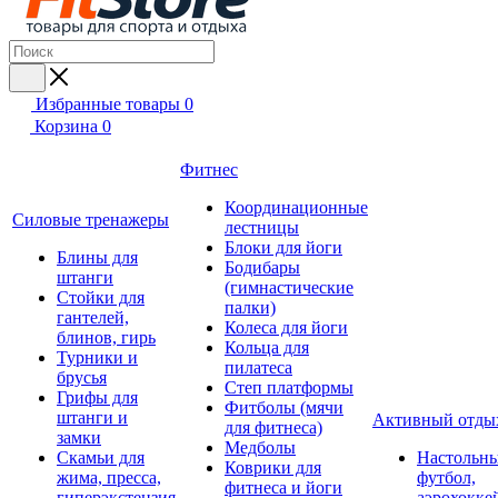
Избранные товары
0
Корзина
0
Фитнес
Координационные
Силовые тренажеры
лестницы
Блоки для йоги
Блины для
Бодибары
штанги
(гимнастические
Стойки для
палки)
гантелей,
Колеса для йоги
блинов, гирь
Кольца для
Турники и
пилатеса
брусья
Степ платформы
Грифы для
Фитболы (мячи
штанги и
Активный отды
для фитнеса)
замки
Медболы
Скамьи для
Настольн
Коврики для
жима, пресса,
футбол,
фитнеса и йоги
гиперэкстензия
аэрохокке