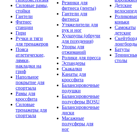
Резинки для
Силовые рамы,
Детские
фитнеса (ленты)
стойки
велосипе
Гантели для
Гантели
Роликовы
фитнеса
Фитнес
коньки
Утяжелители для
станции
Самокаты
рук и ног
Гири
детские
Хулахупы (обручи
Ручки и тяги
Скейтборд
для похудения)
для тренажеров
лонгборд
Упоры для
Пояса
Батуты
отжиманий
атлетические,
Теннисны
Ролики для пресса
лямки,
столы
Эспандеры
накладки на
Скакалки
гриф
Канаты для
Напольное
кроссфита
покрытие для
Балансировочные
спортзала
подушки
Рамы для
Балансировочные
кроссфита
полусферы BOSU
Силовые
Балансировочные
тренажеры для
диски
спортзала
Масажные
полусферы для
ног