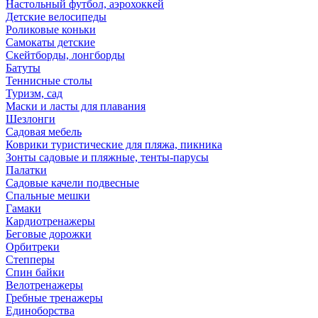
Настольный футбол, аэрохоккей
Детские велосипеды
Роликовые коньки
Самокаты детские
Скейтборды, лонгборды
Батуты
Теннисные столы
Туризм, сад
Маски и ласты для плавания
Шезлонги
Садовая мебель
Коврики туристические для пляжа, пикника
Зонты садовые и пляжные, тенты-парусы
Палатки
Садовые качели подвесные
Спальные мешки
Гамаки
Кардиотренажеры
Беговые дорожки
Орбитреки
Степперы
Спин байки
Велотренажеры
Гребные тренажеры
Единоборства