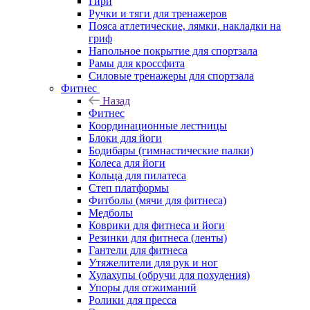
Гири
Ручки и тяги для тренажеров
Пояса атлетические, лямки, накладки на
гриф
Напольное покрытие для спортзала
Рамы для кроссфита
Силовые тренажеры для спортзала
Фитнес
Назад
Фитнес
Координационные лестницы
Блоки для йоги
Бодибары (гимнастические палки)
Колеса для йоги
Кольца для пилатеса
Степ платформы
Фитболы (мячи для фитнеса)
Медболы
Коврики для фитнеса и йоги
Резинки для фитнеса (ленты)
Гантели для фитнеса
Утяжелители для рук и ног
Хулахупы (обручи для похудения)
Упоры для отжиманий
Ролики для пресса