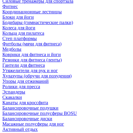
Силовые тренажеры для спортзала
Фитнес
Координационные лестницы
Блоки для йоги
Бодибары (гимнастические палки)
Колеса для йоги
Кольца для пилатеса
Степ платформы
Фитболы (мячи для фитнеса)
Медболы
Коврики для фитнеса и йоги
Резинки для фитнеса (ленты)
Гантели для фитнеса
Утяжелители для рук и ног
Хулахупы (обручи для похудения)
Упоры для отжиманий
Ролики для пресса
Эспандеры
Скакалки
Канаты для кроссфита
Балансировочные подушки
Балансировочные полусферы BOSU
Балансировочные диски
Масажные полусферы для ног
Активный отдых