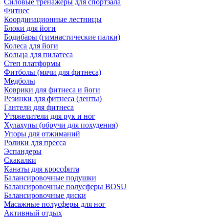
Силовые тренажеры для спортзала
Фитнес
Координационные лестницы
Блоки для йоги
Бодибары (гимнастические палки)
Колеса для йоги
Кольца для пилатеса
Степ платформы
Фитболы (мячи для фитнеса)
Медболы
Коврики для фитнеса и йоги
Резинки для фитнеса (ленты)
Гантели для фитнеса
Утяжелители для рук и ног
Хулахупы (обручи для похудения)
Упоры для отжиманий
Ролики для пресса
Эспандеры
Скакалки
Канаты для кроссфита
Балансировочные подушки
Балансировочные полусферы BOSU
Балансировочные диски
Масажные полусферы для ног
Активный отдых