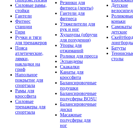
Резинки для
Силовые рамы,
Детские
фитнеса (ленты)
стойки
велосипе
Гантели для
Гантели
Роликовы
фитнеса
Фитнес
коньки
Утяжелители для
станции
Самокаты
рук и ног
Гири
детские
Хулахупы (обручи
Ручки и тяги
Скейтборд
для похудения)
для тренажеров
лонгборд
Упоры для
Пояса
Батуты
отжиманий
атлетические,
Теннисны
Ролики для пресса
лямки,
столы
Эспандеры
накладки на
Скакалки
гриф
Канаты для
Напольное
кроссфита
покрытие для
Балансировочные
спортзала
подушки
Рамы для
Балансировочные
кроссфита
полусферы BOSU
Силовые
Балансировочные
тренажеры для
диски
спортзала
Масажные
полусферы для
ног