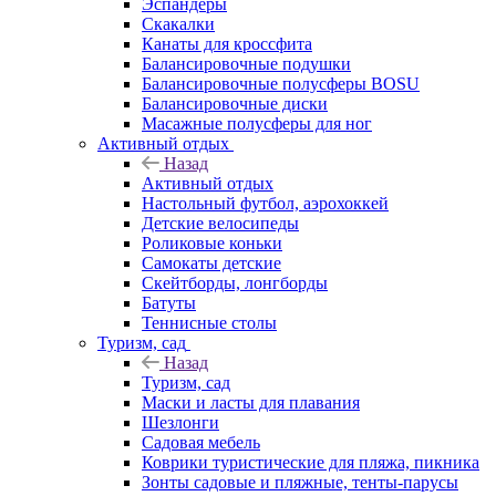
Эспандеры
Скакалки
Канаты для кроссфита
Балансировочные подушки
Балансировочные полусферы BOSU
Балансировочные диски
Масажные полусферы для ног
Активный отдых
Назад
Активный отдых
Настольный футбол, аэрохоккей
Детские велосипеды
Роликовые коньки
Самокаты детские
Скейтборды, лонгборды
Батуты
Теннисные столы
Туризм, сад
Назад
Туризм, сад
Маски и ласты для плавания
Шезлонги
Садовая мебель
Коврики туристические для пляжа, пикника
Зонты садовые и пляжные, тенты-парусы