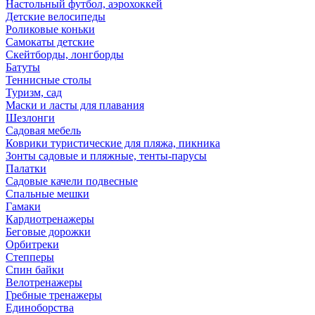
Настольный футбол, аэрохоккей
Детские велосипеды
Роликовые коньки
Самокаты детские
Скейтборды, лонгборды
Батуты
Теннисные столы
Туризм, сад
Маски и ласты для плавания
Шезлонги
Садовая мебель
Коврики туристические для пляжа, пикника
Зонты садовые и пляжные, тенты-парусы
Палатки
Садовые качели подвесные
Спальные мешки
Гамаки
Кардиотренажеры
Беговые дорожки
Орбитреки
Степперы
Спин байки
Велотренажеры
Гребные тренажеры
Единоборства