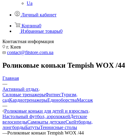
Ua
Личный кабинет
Корзина
0
Избранные товары
0
Контактная информация
г. Киев
contact@fitstore.com.ua
Роликовые коньки Tempish WOX /44
Главная
—
Активный отдых
Силовые тренажеры
Фитнес
Туризм,
сад
Кардиотренажеры
Единоборства
Массаж
—
Роликовые коньки для детей и взрослых
Настольный футбол, аэрохоккей
Детские
велосипеды
Самокаты детские
Скейтборды,
лонгборды
Батуты
Теннисные столы
—
Роликовые коньки Tempish WOX /44