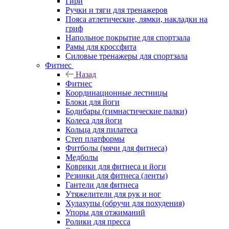
Гири
Ручки и тяги для тренажеров
Пояса атлетические, лямки, накладки на
гриф
Напольное покрытие для спортзала
Рамы для кроссфита
Силовые тренажеры для спортзала
Фитнес
Назад
Фитнес
Координационные лестницы
Блоки для йоги
Бодибары (гимнастические палки)
Колеса для йоги
Кольца для пилатеса
Степ платформы
Фитболы (мячи для фитнеса)
Медболы
Коврики для фитнеса и йоги
Резинки для фитнеса (ленты)
Гантели для фитнеса
Утяжелители для рук и ног
Хулахупы (обручи для похудения)
Упоры для отжиманий
Ролики для пресса