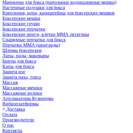
Манекены для бокса (напольные водоналивные мешки)
Настенные подушки для бокса
Крепления, цепи, кронштейны для боксерских мешков
Боксерские мешки
Боксерские груши
Боксерские перчатки
Боксерские ринги, клетки ММА октагоны
Снарядные перчатки для бокса
Перчатки MMA (шингарды)
Шлемы боксерские
Лапы, пады, макивары
Бинты для бокса
Капы для бокса
Защита ног
Защита паха, торса
Массаж
Массажные мячики
Массажные ролики
Аппликаторы Кузнецова
Виброплатформы
Доставка
Оплата
Производители
О нас
Контакты