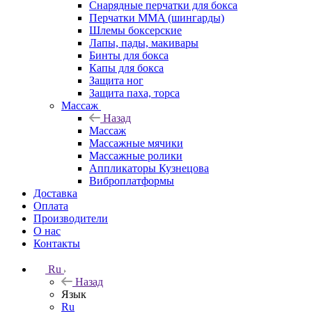
Снарядные перчатки для бокса
Перчатки MMA (шингарды)
Шлемы боксерские
Лапы, пады, макивары
Бинты для бокса
Капы для бокса
Защита ног
Защита паха, торса
Массаж
Назад
Массаж
Массажные мячики
Массажные ролики
Аппликаторы Кузнецова
Виброплатформы
Доставка
Оплата
Производители
О нас
Контакты
Ru
Назад
Язык
Ru