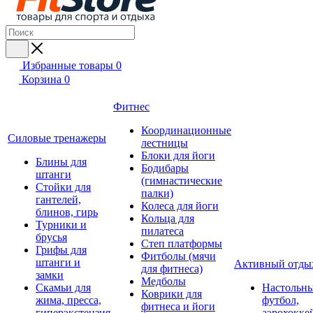
Избранные товары
0
Корзина
0
Фитнес
Координационные
Силовые тренажеры
лестницы
Блоки для йоги
Блины для
Бодибары
штанги
(гимнастические
Стойки для
палки)
гантелей,
Колеса для йоги
блинов, гирь
Кольца для
Турники и
пилатеса
брусья
Степ платформы
Грифы для
Фитболы (мячи
штанги и
Активный отды
для фитнеса)
замки
Медболы
Скамьи для
Настольн
Коврики для
жима, пресса,
футбол,
фитнеса и йоги
гиперэкстензия
аэрохокке