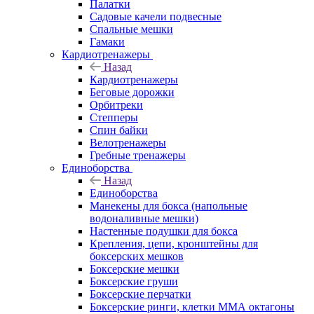
Палатки
Садовые качели подвесные
Спальные мешки
Гамаки
Кардиотренажеры
Назад
Кардиотренажеры
Беговые дорожки
Орбитреки
Степперы
Спин байки
Велотренажеры
Гребные тренажеры
Единоборства
Назад
Единоборства
Манекены для бокса (напольные
водоналивные мешки)
Настенные подушки для бокса
Крепления, цепи, кронштейны для
боксерских мешков
Боксерские мешки
Боксерские груши
Боксерские перчатки
Боксерские ринги, клетки ММА октагоны