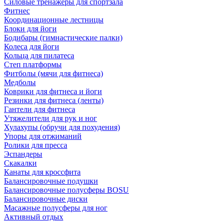
Силовые тренажеры для спортзала
Фитнес
Координационные лестницы
Блоки для йоги
Бодибары (гимнастические палки)
Колеса для йоги
Кольца для пилатеса
Степ платформы
Фитболы (мячи для фитнеса)
Медболы
Коврики для фитнеса и йоги
Резинки для фитнеса (ленты)
Гантели для фитнеса
Утяжелители для рук и ног
Хулахупы (обручи для похудения)
Упоры для отжиманий
Ролики для пресса
Эспандеры
Скакалки
Канаты для кроссфита
Балансировочные подушки
Балансировочные полусферы BOSU
Балансировочные диски
Масажные полусферы для ног
Активный отдых