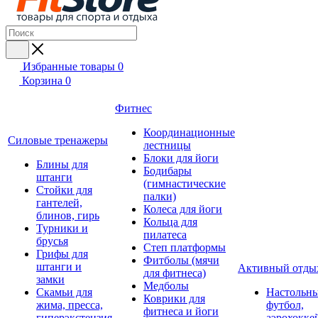
Избранные товары
0
Корзина
0
Фитнес
Координационные
Силовые тренажеры
лестницы
Блоки для йоги
Блины для
Бодибары
штанги
(гимнастические
Стойки для
палки)
гантелей,
Колеса для йоги
блинов, гирь
Кольца для
Турники и
пилатеса
брусья
Степ платформы
Грифы для
Фитболы (мячи
штанги и
Активный отды
для фитнеса)
замки
Медболы
Скамьи для
Настольн
Коврики для
жима, пресса,
футбол,
фитнеса и йоги
гиперэкстензия
аэрохокке