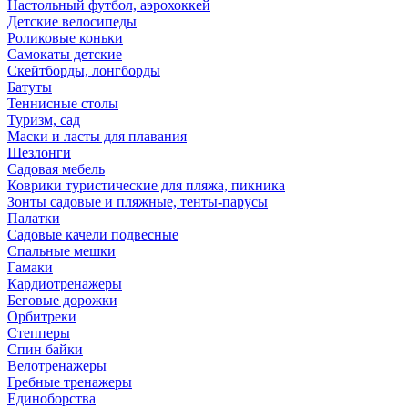
Настольный футбол, аэрохоккей
Детские велосипеды
Роликовые коньки
Самокаты детские
Скейтборды, лонгборды
Батуты
Теннисные столы
Туризм, сад
Маски и ласты для плавания
Шезлонги
Садовая мебель
Коврики туристические для пляжа, пикника
Зонты садовые и пляжные, тенты-парусы
Палатки
Садовые качели подвесные
Спальные мешки
Гамаки
Кардиотренажеры
Беговые дорожки
Орбитреки
Степперы
Спин байки
Велотренажеры
Гребные тренажеры
Единоборства