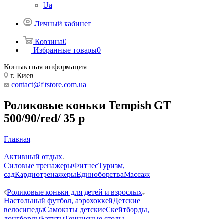
Ua
Личный кабинет
Корзина
0
Избранные товары
0
Контактная информация
г. Киев
contact@fitstore.com.ua
Роликовые коньки Tempish GT
500/90/red/ 35 р
Главная
—
Активный отдых
Силовые тренажеры
Фитнес
Туризм,
сад
Кардиотренажеры
Единоборства
Массаж
—
Роликовые коньки для детей и взрослых
Настольный футбол, аэрохоккей
Детские
велосипеды
Самокаты детские
Скейтборды,
лонгборды
Батуты
Теннисные столы