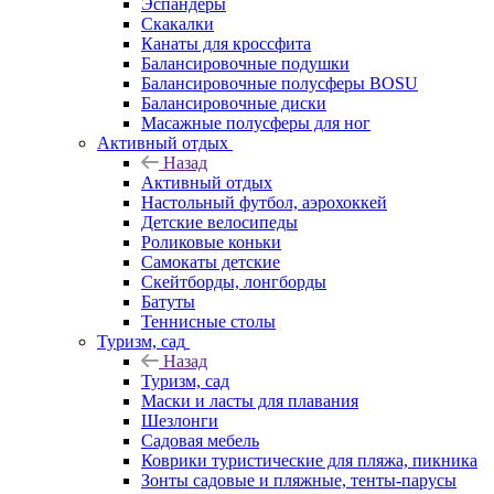
Эспандеры
Скакалки
Канаты для кроссфита
Балансировочные подушки
Балансировочные полусферы BOSU
Балансировочные диски
Масажные полусферы для ног
Активный отдых
Назад
Активный отдых
Настольный футбол, аэрохоккей
Детские велосипеды
Роликовые коньки
Самокаты детские
Скейтборды, лонгборды
Батуты
Теннисные столы
Туризм, сад
Назад
Туризм, сад
Маски и ласты для плавания
Шезлонги
Садовая мебель
Коврики туристические для пляжа, пикника
Зонты садовые и пляжные, тенты-парусы