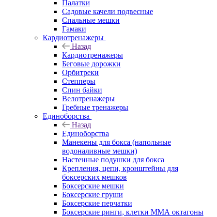
Палатки
Садовые качели подвесные
Спальные мешки
Гамаки
Кардиотренажеры
Назад
Кардиотренажеры
Беговые дорожки
Орбитреки
Степперы
Спин байки
Велотренажеры
Гребные тренажеры
Единоборства
Назад
Единоборства
Манекены для бокса (напольные
водоналивные мешки)
Настенные подушки для бокса
Крепления, цепи, кронштейны для
боксерских мешков
Боксерские мешки
Боксерские груши
Боксерские перчатки
Боксерские ринги, клетки ММА октагоны