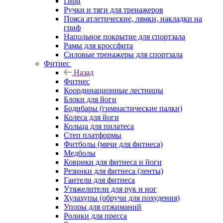
Гири
Ручки и тяги для тренажеров
Пояса атлетические, лямки, накладки на
гриф
Напольное покрытие для спортзала
Рамы для кроссфита
Силовые тренажеры для спортзала
Фитнес
Назад
Фитнес
Координационные лестницы
Блоки для йоги
Бодибары (гимнастические палки)
Колеса для йоги
Кольца для пилатеса
Степ платформы
Фитболы (мячи для фитнеса)
Медболы
Коврики для фитнеса и йоги
Резинки для фитнеса (ленты)
Гантели для фитнеса
Утяжелители для рук и ног
Хулахупы (обручи для похудения)
Упоры для отжиманий
Ролики для пресса