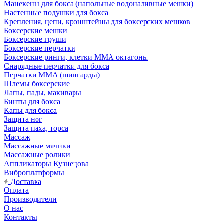
Манекены для бокса (напольные водоналивные мешки)
Настенные подушки для бокса
Крепления, цепи, кронштейны для боксерских мешков
Боксерские мешки
Боксерские груши
Боксерские перчатки
Боксерские ринги, клетки ММА октагоны
Снарядные перчатки для бокса
Перчатки MMA (шингарды)
Шлемы боксерские
Лапы, пады, макивары
Бинты для бокса
Капы для бокса
Защита ног
Защита паха, торса
Массаж
Массажные мячики
Массажные ролики
Аппликаторы Кузнецова
Виброплатформы
Доставка
Оплата
Производители
О нас
Контакты