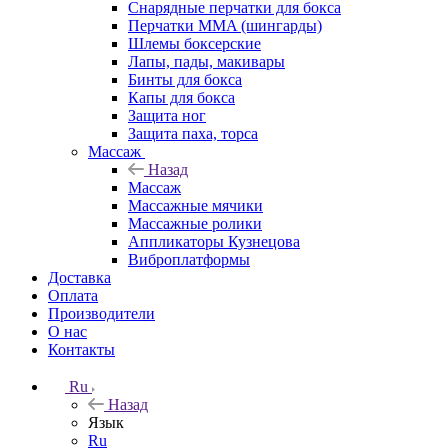
Снарядные перчатки для бокса
Перчатки MMA (шингарды)
Шлемы боксерские
Лапы, пады, макивары
Бинты для бокса
Капы для бокса
Защита ног
Защита паха, торса
Массаж
Назад
Массаж
Массажные мячики
Массажные ролики
Аппликаторы Кузнецова
Виброплатформы
Доставка
Оплата
Производители
О нас
Контакты
Ru
Назад
Язык
Ru