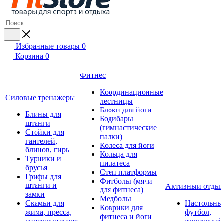
Избранные товары
0
Корзина
0
Фитнес
Координационные
Силовые тренажеры
лестницы
Блоки для йоги
Блины для
Бодибары
штанги
(гимнастические
Стойки для
палки)
гантелей,
Колеса для йоги
блинов, гирь
Кольца для
Турники и
пилатеса
брусья
Степ платформы
Грифы для
Фитболы (мячи
штанги и
Активный отды
для фитнеса)
замки
Медболы
Скамьи для
Настольн
Коврики для
жима, пресса,
футбол,
фитнеса и йоги
гиперэкстензия
аэрохокке