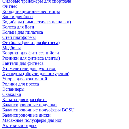
Силовые тренажеры для спортзала
Фитнес
Координационные лестницы
Блоки для йоги
Бодибары (гимнастические палки)
Колеса для йоги
Кольца для пилатеса
Степ платформы
Фитболы (мячи для фитнеса)
Медболы
Коврики для фитнеса и йоги
Резинки для фитнеса (ленты)
Гантели для фитнеса
Утяжелители для рук и ног
Хулахупы (обручи для похудения)
Упоры для отжиманий
Ролики для пресса
Эспандеры
Скакалки
Канаты для кроссфита
Балансировочные подушки
Балансировочные полусферы BOSU
Балансировочные диски
Масажные полусферы для ног
Активный отдых