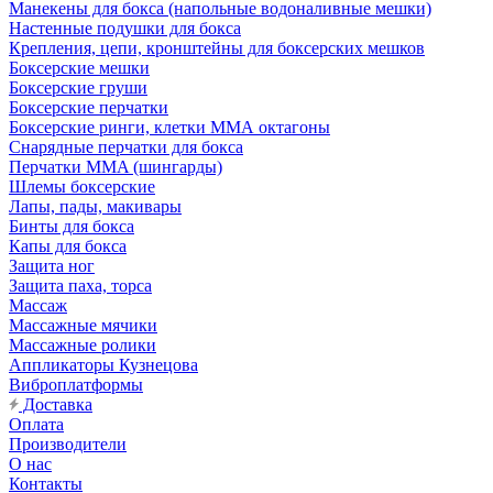
Манекены для бокса (напольные водоналивные мешки)
Настенные подушки для бокса
Крепления, цепи, кронштейны для боксерских мешков
Боксерские мешки
Боксерские груши
Боксерские перчатки
Боксерские ринги, клетки ММА октагоны
Снарядные перчатки для бокса
Перчатки MMA (шингарды)
Шлемы боксерские
Лапы, пады, макивары
Бинты для бокса
Капы для бокса
Защита ног
Защита паха, торса
Массаж
Массажные мячики
Массажные ролики
Аппликаторы Кузнецова
Виброплатформы
Доставка
Оплата
Производители
О нас
Контакты