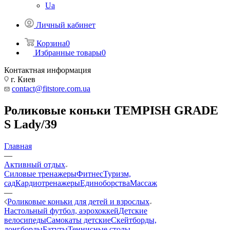
Ua
Личный кабинет
Корзина
0
Избранные товары
0
Контактная информация
г. Киев
contact@fitstore.com.ua
Роликовые коньки TEMPISH GRADE
S Lady/39
Главная
—
Активный отдых
Силовые тренажеры
Фитнес
Туризм,
сад
Кардиотренажеры
Единоборства
Массаж
—
Роликовые коньки для детей и взрослых
Настольный футбол, аэрохоккей
Детские
велосипеды
Самокаты детские
Скейтборды,
лонгборды
Батуты
Теннисные столы