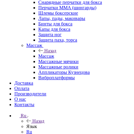
Снарядные перчатки для бокса
Перчатки MMA (шингарды)
Шлемы боксерские
Лапы, пады, макивары
Бинты для бокса
Капы для бокса
Защита ног
Защита паха, торса
Массаж
Назад
Массаж
Массажные мячики
Массажные ролики
Аппликаторы Кузнецова
Виброплатформы
Доставка
Оплата
Производители
О нас
Контакты
Ru
Назад
Язык
Ru