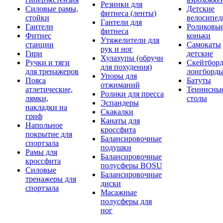
Резинки для
Силовые рамы,
Детские
фитнеса (ленты)
стойки
велосипе
Гантели для
Гантели
Роликовы
фитнеса
Фитнес
коньки
Утяжелители для
станции
Самокаты
рук и ног
Гири
детские
Хулахупы (обручи
Ручки и тяги
Скейтборд
для похудения)
для тренажеров
лонгборд
Упоры для
Пояса
Батуты
отжиманий
атлетические,
Теннисны
Ролики для пресса
лямки,
столы
Эспандеры
накладки на
Скакалки
гриф
Канаты для
Напольное
кроссфита
покрытие для
Балансировочные
спортзала
подушки
Рамы для
Балансировочные
кроссфита
полусферы BOSU
Силовые
Балансировочные
тренажеры для
диски
спортзала
Масажные
полусферы для
ног