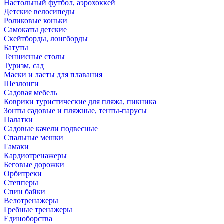
Настольный футбол, аэрохоккей
Детские велосипеды
Роликовые коньки
Самокаты детские
Скейтборды, лонгборды
Батуты
Теннисные столы
Туризм, сад
Маски и ласты для плавания
Шезлонги
Садовая мебель
Коврики туристические для пляжа, пикника
Зонты садовые и пляжные, тенты-парусы
Палатки
Садовые качели подвесные
Спальные мешки
Гамаки
Кардиотренажеры
Беговые дорожки
Орбитреки
Степперы
Спин байки
Велотренажеры
Гребные тренажеры
Единоборства