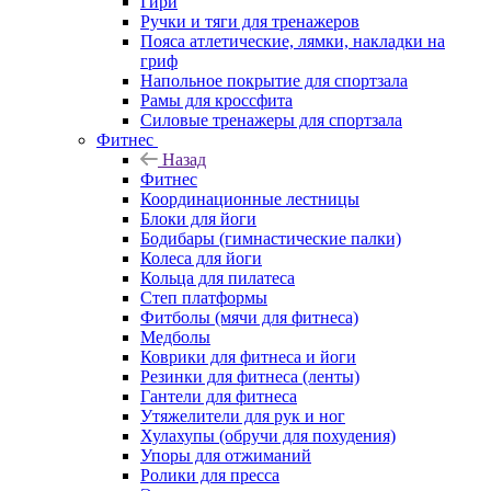
Гири
Ручки и тяги для тренажеров
Пояса атлетические, лямки, накладки на
гриф
Напольное покрытие для спортзала
Рамы для кроссфита
Силовые тренажеры для спортзала
Фитнес
Назад
Фитнес
Координационные лестницы
Блоки для йоги
Бодибары (гимнастические палки)
Колеса для йоги
Кольца для пилатеса
Степ платформы
Фитболы (мячи для фитнеса)
Медболы
Коврики для фитнеса и йоги
Резинки для фитнеса (ленты)
Гантели для фитнеса
Утяжелители для рук и ног
Хулахупы (обручи для похудения)
Упоры для отжиманий
Ролики для пресса