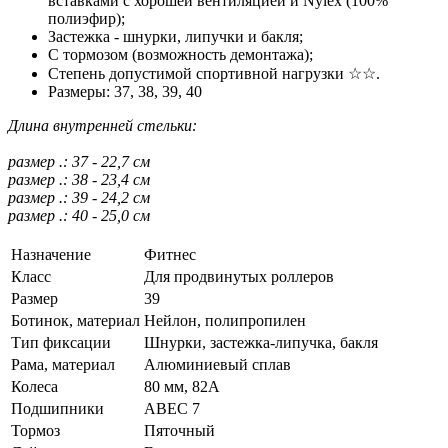
вставками с хорошей вентиляцией и Nylex (100%
полиэфир);
Застежка - шнурки, липучки и бакля;
С тормозом (возможность демонтажа);
Степень допустимой спортивной нагрузки ☆☆.
Размеры: 37, 38, 39, 40
Длина внутренней стельки:
размер .: 37 - 22,7 см
размер .: 38 - 23,4 см
размер .: 39 - 24,2 см
размер .: 40 - 25,0 см
Назначение
Фитнес
Класс
Для продвинутых роллеров
Размер
39
Ботинок, материал
Нейлон, полипропилен
Тип фиксации
Шнурки, застежка-липучка, бакля
Рама, материал
Алюминиевый сплав
Колеса
80 мм, 82A
Подшипники
АВЕС 7
Тормоз
Пяточный