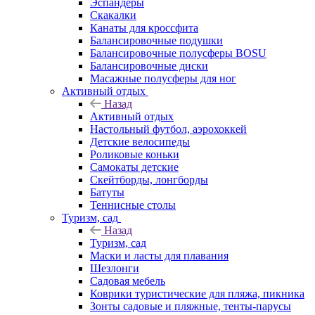
Эспандеры
Скакалки
Канаты для кроссфита
Балансировочные подушки
Балансировочные полусферы BOSU
Балансировочные диски
Масажные полусферы для ног
Активный отдых
Назад
Активный отдых
Настольный футбол, аэрохоккей
Детские велосипеды
Роликовые коньки
Самокаты детские
Скейтборды, лонгборды
Батуты
Теннисные столы
Туризм, сад
Назад
Туризм, сад
Маски и ласты для плавания
Шезлонги
Садовая мебель
Коврики туристические для пляжа, пикника
Зонты садовые и пляжные, тенты-парусы