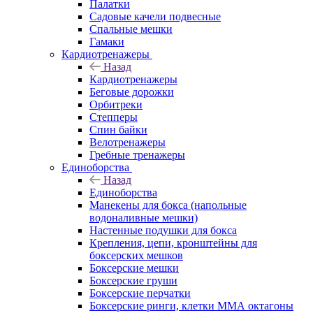
Палатки
Садовые качели подвесные
Спальные мешки
Гамаки
Кардиотренажеры
Назад
Кардиотренажеры
Беговые дорожки
Орбитреки
Степперы
Спин байки
Велотренажеры
Гребные тренажеры
Единоборства
Назад
Единоборства
Манекены для бокса (напольные
водоналивные мешки)
Настенные подушки для бокса
Крепления, цепи, кронштейны для
боксерских мешков
Боксерские мешки
Боксерские груши
Боксерские перчатки
Боксерские ринги, клетки ММА октагоны