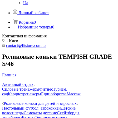
Ua
Личный кабинет
Корзина
0
Избранные товары
0
Контактная информация
г. Киев
contact@fitstore.com.ua
Роликовые коньки TEMPISH GRADE
S/46
Главная
—
Активный отдых
Силовые тренажеры
Фитнес
Туризм,
сад
Кардиотренажеры
Единоборства
Массаж
—
Роликовые коньки для детей и взрослых
Настольный футбол, аэрохоккей
Детские
велосипеды
Самокаты детские
Скейтборды,
лонгборды
Батуты
Теннисные столы