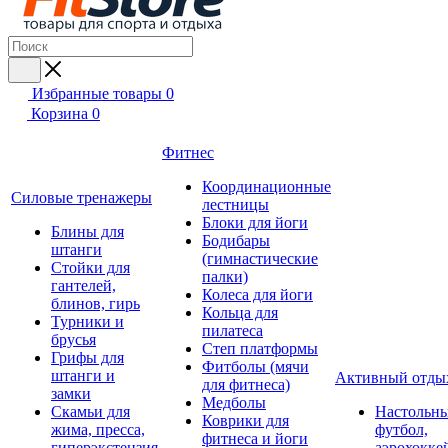
Избранные товары
0
Корзина
0
Фитнес
Координационные
Силовые тренажеры
лестницы
Блоки для йоги
Блины для
Бодибары
штанги
(гимнастические
Стойки для
палки)
гантелей,
Колеса для йоги
блинов, гирь
Кольца для
Турники и
пилатеса
брусья
Степ платформы
Грифы для
Фитболы (мячи
штанги и
Активный отды
для фитнеса)
замки
Медболы
Скамьи для
Настольн
Коврики для
жима, пресса,
футбол,
фитнеса и йоги
гиперэкстензия
аэрохокке