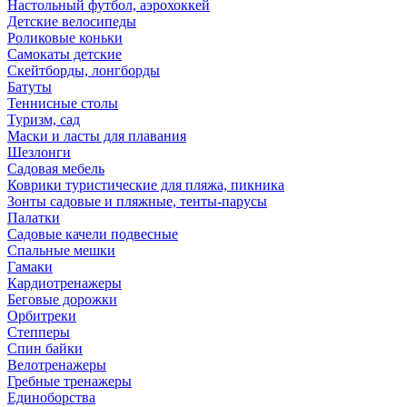
Настольный футбол, аэрохоккей
Детские велосипеды
Роликовые коньки
Самокаты детские
Скейтборды, лонгборды
Батуты
Теннисные столы
Туризм, сад
Маски и ласты для плавания
Шезлонги
Садовая мебель
Коврики туристические для пляжа, пикника
Зонты садовые и пляжные, тенты-парусы
Палатки
Садовые качели подвесные
Спальные мешки
Гамаки
Кардиотренажеры
Беговые дорожки
Орбитреки
Степперы
Спин байки
Велотренажеры
Гребные тренажеры
Единоборства