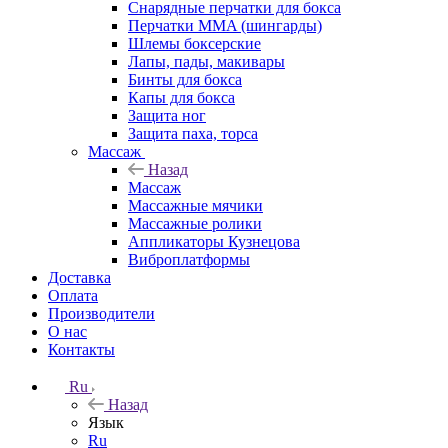
Снарядные перчатки для бокса
Перчатки MMA (шингарды)
Шлемы боксерские
Лапы, пады, макивары
Бинты для бокса
Капы для бокса
Защита ног
Защита паха, торса
Массаж
Назад
Массаж
Массажные мячики
Массажные ролики
Аппликаторы Кузнецова
Виброплатформы
Доставка
Оплата
Производители
О нас
Контакты
Ru
Назад
Язык
Ru