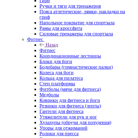
Гири
Ручки и тяги для тренажеров
Пояса атлетические, лямки, накладки на
гриф
Напольное покрытие для спортзала
Рамы для кроссфита
Силовые тренажеры для спортзала
Фитнес
Назад
Фитнес
Координационные лестницы
Блоки для йоги
Бодибары (гимнастические палки)
Колеса для йоги
Кольца для пилатеса
Степ платформы
Фитболы (мячи для фитнеса)
Медболы
Коврики для фитнеса и йоги
Резинки для фитнеса (ленты)
Гантели для фитнеса
Утяжелители для рук и ног
Хулахупы (обручи для похудения)
Упоры для отжиманий
Ролики для пресса