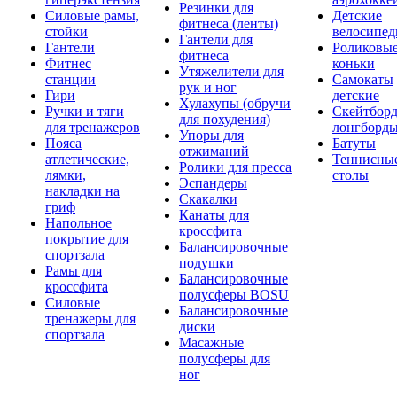
Резинки для
Силовые рамы,
Детские
фитнеса (ленты)
стойки
велосипе
Гантели для
Гантели
Роликовы
фитнеса
Фитнес
коньки
Утяжелители для
станции
Самокаты
рук и ног
Гири
детские
Хулахупы (обручи
Ручки и тяги
Скейтборд
для похудения)
для тренажеров
лонгборд
Упоры для
Пояса
Батуты
отжиманий
атлетические,
Теннисны
Ролики для пресса
лямки,
столы
Эспандеры
накладки на
Скакалки
гриф
Канаты для
Напольное
кроссфита
покрытие для
Балансировочные
спортзала
подушки
Рамы для
Балансировочные
кроссфита
полусферы BOSU
Силовые
Балансировочные
тренажеры для
диски
спортзала
Масажные
полусферы для
ног