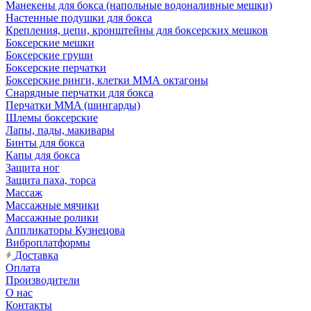
Манекены для бокса (напольные водоналивные мешки)
Настенные подушки для бокса
Крепления, цепи, кронштейны для боксерских мешков
Боксерские мешки
Боксерские груши
Боксерские перчатки
Боксерские ринги, клетки ММА октагоны
Снарядные перчатки для бокса
Перчатки MMA (шингарды)
Шлемы боксерские
Лапы, пады, макивары
Бинты для бокса
Капы для бокса
Защита ног
Защита паха, торса
Массаж
Массажные мячики
Массажные ролики
Аппликаторы Кузнецова
Виброплатформы
Доставка
Оплата
Производители
О нас
Контакты