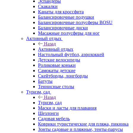
Эспандеры
Скакалки
Канаты для кроссфита
Балансировочные подушки
Балансировочные полусферы BOSU
Балансировочные диски
Масажные полусферы для ног
Активный отдых
Назад
Активный отдых
Настольный футбол, аэрохоккей
Детские велосипеды
Роликовые коньки
Самокаты детские
Скейтборды, лонгборды
Батуты
Теннисные столы
Туризм, сад
Назад
Туризм, сад
Маски и ласты для плавания
Шезлонги
Садовая мебель
Коврики туристические для пляжа, пикника
Зонты садовые и пляжные, тенты-парусы