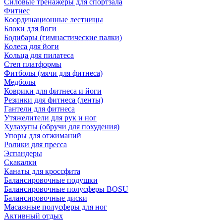
Силовые тренажеры для спортзала
Фитнес
Координационные лестницы
Блоки для йоги
Бодибары (гимнастические палки)
Колеса для йоги
Кольца для пилатеса
Степ платформы
Фитболы (мячи для фитнеса)
Медболы
Коврики для фитнеса и йоги
Резинки для фитнеса (ленты)
Гантели для фитнеса
Утяжелители для рук и ног
Хулахупы (обручи для похудения)
Упоры для отжиманий
Ролики для пресса
Эспандеры
Скакалки
Канаты для кроссфита
Балансировочные подушки
Балансировочные полусферы BOSU
Балансировочные диски
Масажные полусферы для ног
Активный отдых