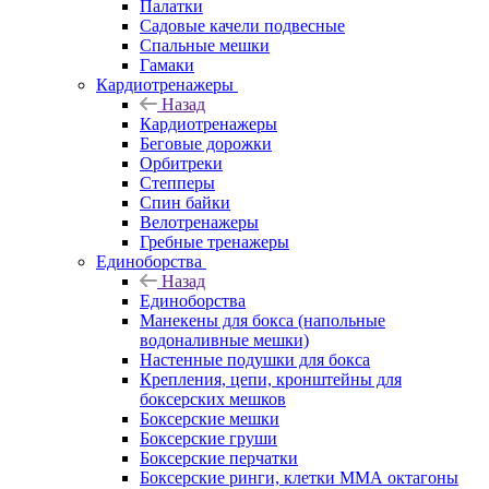
Палатки
Садовые качели подвесные
Спальные мешки
Гамаки
Кардиотренажеры
Назад
Кардиотренажеры
Беговые дорожки
Орбитреки
Степперы
Спин байки
Велотренажеры
Гребные тренажеры
Единоборства
Назад
Единоборства
Манекены для бокса (напольные
водоналивные мешки)
Настенные подушки для бокса
Крепления, цепи, кронштейны для
боксерских мешков
Боксерские мешки
Боксерские груши
Боксерские перчатки
Боксерские ринги, клетки ММА октагоны