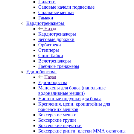
Палатки
Садовые качели подвесные
Спальные мешки
Гамаки
Кардиотренажеры
Назад
Кардиотренажеры
Беговые дорожки
Орбитреки
Степперы
Спин байки
Велотренажеры
Гребные тренажеры
Единоборства
Назад
Единоборства
Манекены для бокса (напольные
водоналивные мешки)
Настенные подушки для бокса
Крепления, цепи, кронштейны для
боксерских мешков
Боксерские мешки
Боксерские груши
Боксерские перчатки
Боксерские ринги, клетки ММА октагоны