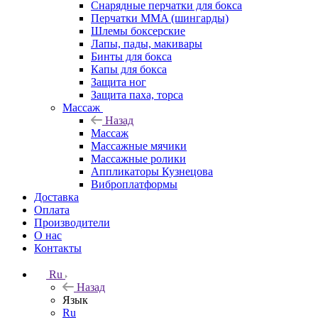
Снарядные перчатки для бокса
Перчатки MMA (шингарды)
Шлемы боксерские
Лапы, пады, макивары
Бинты для бокса
Капы для бокса
Защита ног
Защита паха, торса
Массаж
Назад
Массаж
Массажные мячики
Массажные ролики
Аппликаторы Кузнецова
Виброплатформы
Доставка
Оплата
Производители
О нас
Контакты
Ru
Назад
Язык
Ru