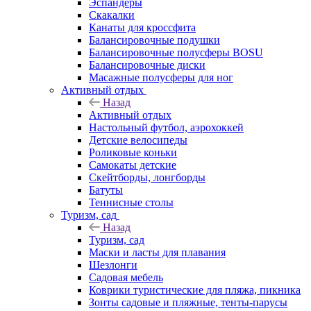
Эспандеры
Скакалки
Канаты для кроссфита
Балансировочные подушки
Балансировочные полусферы BOSU
Балансировочные диски
Масажные полусферы для ног
Активный отдых
Назад
Активный отдых
Настольный футбол, аэрохоккей
Детские велосипеды
Роликовые коньки
Самокаты детские
Скейтборды, лонгборды
Батуты
Теннисные столы
Туризм, сад
Назад
Туризм, сад
Маски и ласты для плавания
Шезлонги
Садовая мебель
Коврики туристические для пляжа, пикника
Зонты садовые и пляжные, тенты-парусы