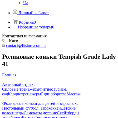
Ua
Личный кабинет
Корзина
0
Избранные товары
0
Контактная информация
г. Киев
contact@fitstore.com.ua
Роликовые коньки Tempish Grade Lady
41
Главная
—
Активный отдых
Силовые тренажеры
Фитнес
Туризм,
сад
Кардиотренажеры
Единоборства
Массаж
—
Роликовые коньки для детей и взрослых
Настольный футбол, аэрохоккей
Детские
велосипеды
Самокаты детские
Скейтборды,
лонгборды
Батуты
Теннисные столы