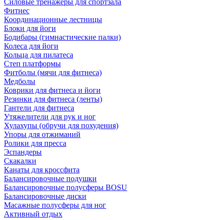
Силовые тренажеры для спортзала
Фитнес
Координационные лестницы
Блоки для йоги
Бодибары (гимнастические палки)
Колеса для йоги
Кольца для пилатеса
Степ платформы
Фитболы (мячи для фитнеса)
Медболы
Коврики для фитнеса и йоги
Резинки для фитнеса (ленты)
Гантели для фитнеса
Утяжелители для рук и ног
Хулахупы (обручи для похудения)
Упоры для отжиманий
Ролики для пресса
Эспандеры
Скакалки
Канаты для кроссфита
Балансировочные подушки
Балансировочные полусферы BOSU
Балансировочные диски
Масажные полусферы для ног
Активный отдых