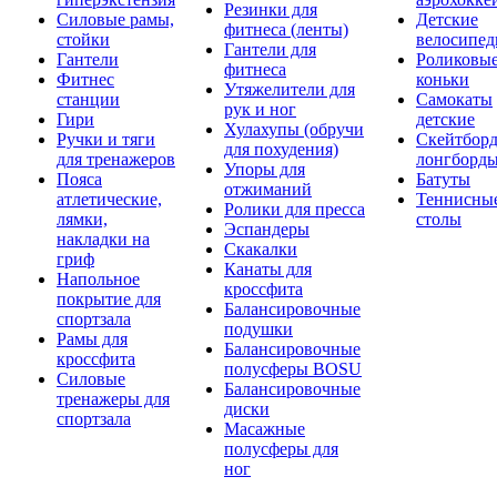
Резинки для
Силовые рамы,
Детские
фитнеса (ленты)
стойки
велосипе
Гантели для
Гантели
Роликовы
фитнеса
Фитнес
коньки
Утяжелители для
станции
Самокаты
рук и ног
Гири
детские
Хулахупы (обручи
Ручки и тяги
Скейтборд
для похудения)
для тренажеров
лонгборд
Упоры для
Пояса
Батуты
отжиманий
атлетические,
Теннисны
Ролики для пресса
лямки,
столы
Эспандеры
накладки на
Скакалки
гриф
Канаты для
Напольное
кроссфита
покрытие для
Балансировочные
спортзала
подушки
Рамы для
Балансировочные
кроссфита
полусферы BOSU
Силовые
Балансировочные
тренажеры для
диски
спортзала
Масажные
полусферы для
ног