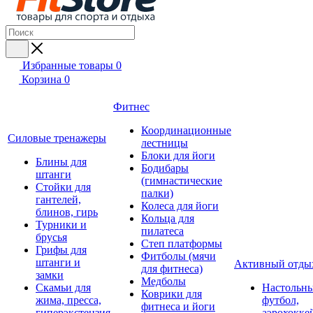
Избранные товары
0
Корзина
0
Фитнес
Координационные
Силовые тренажеры
лестницы
Блоки для йоги
Блины для
Бодибары
штанги
(гимнастические
Стойки для
палки)
гантелей,
Колеса для йоги
блинов, гирь
Кольца для
Турники и
пилатеса
брусья
Степ платформы
Грифы для
Фитболы (мячи
штанги и
Активный отды
для фитнеса)
замки
Медболы
Скамьи для
Настольн
Коврики для
жима, пресса,
футбол,
фитнеса и йоги
гиперэкстензия
аэрохокке