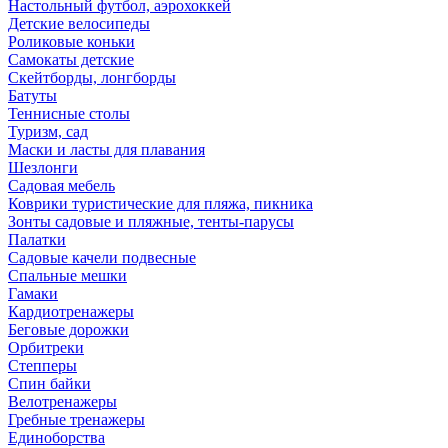
Настольный футбол, аэрохоккей
Детские велосипеды
Роликовые коньки
Самокаты детские
Скейтборды, лонгборды
Батуты
Теннисные столы
Туризм, сад
Маски и ласты для плавания
Шезлонги
Садовая мебель
Коврики туристические для пляжа, пикника
Зонты садовые и пляжные, тенты-парусы
Палатки
Садовые качели подвесные
Спальные мешки
Гамаки
Кардиотренажеры
Беговые дорожки
Орбитреки
Степперы
Спин байки
Велотренажеры
Гребные тренажеры
Единоборства