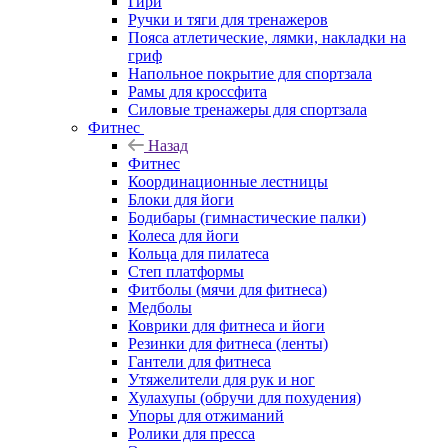
Гири
Ручки и тяги для тренажеров
Пояса атлетические, лямки, накладки на
гриф
Напольное покрытие для спортзала
Рамы для кроссфита
Силовые тренажеры для спортзала
Фитнес
Назад
Фитнес
Координационные лестницы
Блоки для йоги
Бодибары (гимнастические палки)
Колеса для йоги
Кольца для пилатеса
Степ платформы
Фитболы (мячи для фитнеса)
Медболы
Коврики для фитнеса и йоги
Резинки для фитнеса (ленты)
Гантели для фитнеса
Утяжелители для рук и ног
Хулахупы (обручи для похудения)
Упоры для отжиманий
Ролики для пресса