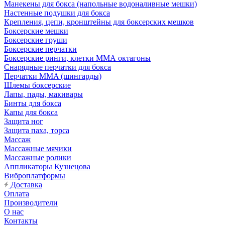
Манекены для бокса (напольные водоналивные мешки)
Настенные подушки для бокса
Крепления, цепи, кронштейны для боксерских мешков
Боксерские мешки
Боксерские груши
Боксерские перчатки
Боксерские ринги, клетки ММА октагоны
Снарядные перчатки для бокса
Перчатки MMA (шингарды)
Шлемы боксерские
Лапы, пады, макивары
Бинты для бокса
Капы для бокса
Защита ног
Защита паха, торса
Массаж
Массажные мячики
Массажные ролики
Аппликаторы Кузнецова
Виброплатформы
Доставка
Оплата
Производители
О нас
Контакты