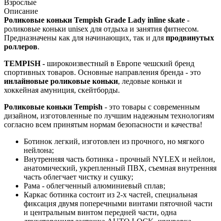
Взрослые
Описание
Роликовые коньки
Tempish
Grade Lady inline skate
-
роликовые коньки unisex для отдыха и занятия фитнесом.
Предназначены как для начинающих, так и для
продвинутых
роллеров
.
TEMPISH -
широкоизвестный в Европе чешский бренд
спортивных товаров. Основные направления бренда - это
инлайновые роликовые коньки
, ледовые коньки и
хоккейная амуниция, скейтборды.
Роликовые коньки Tempish
- это товары с современным
дизайном, изготовленные по лучшим надежным технологиям
согласно всем принятым нормам безопасности и качества!
Ботинок легкий, изготовлен из прочного, но мягкого
нейлона;
Внутренняя часть ботинка - прочный NYLEX и нейлон,
анатомический, укрепленный ПВХ, съемная внутренняя
часть облегчает чистку и сушку;
Рама - облегченный алюминиевый сплав;
Каркас ботинка состоит из 2-х частей, специальная
фиксация двумя поперечными винтами пяточной части
и центральным винтом передней части, одна