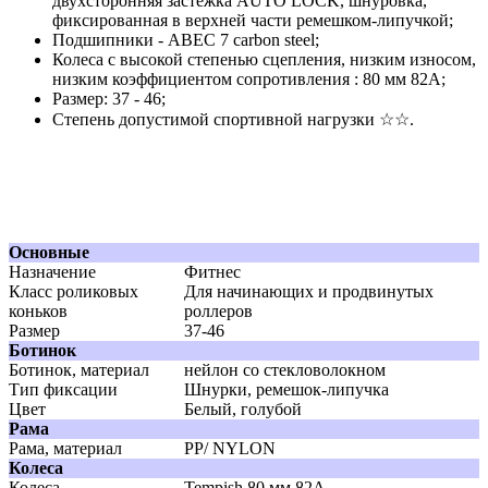
двухсторонняя застежка AUTO LOCK, шнуровка,
фиксированная в верхней части ремешком-липучкой;
Подшипники - ABEC 7 carbon steel;
Колеса с высокой степенью сцепления, низким износом,
низким коэффициентом сопротивления : 80 мм 82A;
Размер: 37 - 46;
Степень допустимой спортивной нагрузки ☆☆.
Основные
Назначение
Фитнес
Класс роликовых
Для начинающих и продвинутых
коньков
роллеров
Размер
37-46
Ботинок
Ботинок, материал
нейлон со стекловолокном
Тип фиксации
Шнурки, ремешок-липучка
Цвет
Белый, голубой
Рама
Рама, материал
PP/ NYLON
Колеса
Колеса
Tempish 80 мм 82A