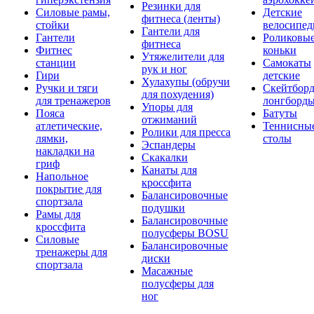
Резинки для
Силовые рамы,
Детские
фитнеса (ленты)
стойки
велосипе
Гантели для
Гантели
Роликовы
фитнеса
Фитнес
коньки
Утяжелители для
станции
Самокаты
рук и ног
Гири
детские
Хулахупы (обручи
Ручки и тяги
Скейтборд
для похудения)
для тренажеров
лонгборд
Упоры для
Пояса
Батуты
отжиманий
атлетические,
Теннисны
Ролики для пресса
лямки,
столы
Эспандеры
накладки на
Скакалки
гриф
Канаты для
Напольное
кроссфита
покрытие для
Балансировочные
спортзала
подушки
Рамы для
Балансировочные
кроссфита
полусферы BOSU
Силовые
Балансировочные
тренажеры для
диски
спортзала
Масажные
полусферы для
ног