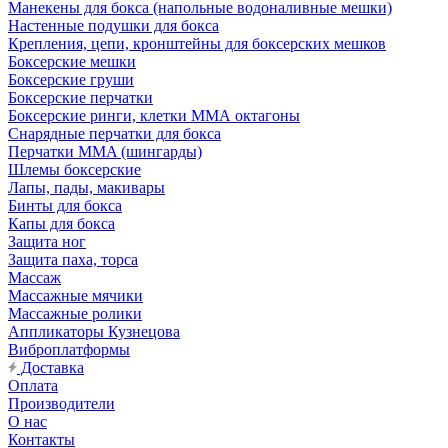
Манекены для бокса (напольные водоналивные мешки)
Настенные подушки для бокса
Крепления, цепи, кронштейны для боксерских мешков
Боксерские мешки
Боксерские груши
Боксерские перчатки
Боксерские ринги, клетки ММА октагоны
Снарядные перчатки для бокса
Перчатки MMA (шингарды)
Шлемы боксерские
Лапы, пады, макивары
Бинты для бокса
Капы для бокса
Защита ног
Защита паха, торса
Массаж
Массажные мячики
Массажные ролики
Аппликаторы Кузнецова
Виброплатформы
Доставка
Оплата
Производители
О нас
Контакты