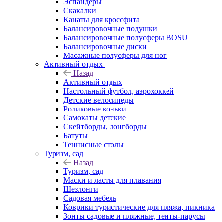
Эспандеры
Скакалки
Канаты для кроссфита
Балансировочные подушки
Балансировочные полусферы BOSU
Балансировочные диски
Масажные полусферы для ног
Активный отдых
Назад
Активный отдых
Настольный футбол, аэрохоккей
Детские велосипеды
Роликовые коньки
Самокаты детские
Скейтборды, лонгборды
Батуты
Теннисные столы
Туризм, сад
Назад
Туризм, сад
Маски и ласты для плавания
Шезлонги
Садовая мебель
Коврики туристические для пляжа, пикника
Зонты садовые и пляжные, тенты-парусы