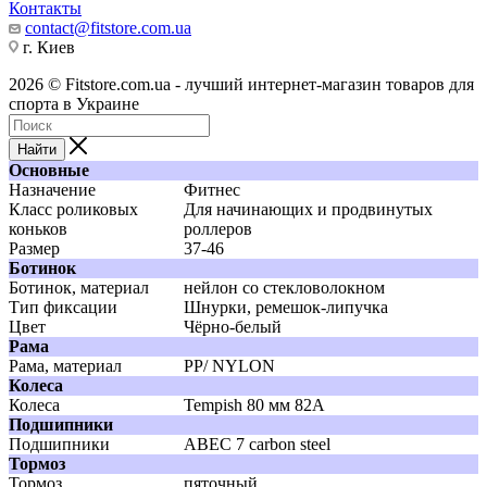
Контакты
contact@fitstore.com.ua
г. Киев
2026 © Fitstore.com.ua - лучший интернет-магазин товаров для
спорта в Украине
Найти
Основные
Назначение
Фитнес
Класс роликовых
Для начинающих и продвинутых
коньков
роллеров
Размер
37-46
Ботинок
Ботинок, материал
нейлон со стекловолокном
Тип фиксации
Шнурки, ремешок-липучка
Цвет
Чёрно-белый
Рама
Рама, материал
PP/ NYLON
Колеса
Колеса
Tempish 80 мм 82A
Подшипники
Подшипники
АВЕС 7 carbon steel
Тормоз
Тормоз
пяточный