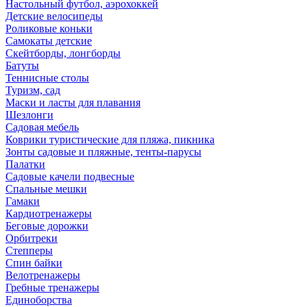
Настольный футбол, аэрохоккей
Детские велосипеды
Роликовые коньки
Самокаты детские
Скейтборды, лонгборды
Батуты
Теннисные столы
Туризм, сад
Маски и ласты для плавания
Шезлонги
Садовая мебель
Коврики туристические для пляжа, пикника
Зонты садовые и пляжные, тенты-парусы
Палатки
Садовые качели подвесные
Спальные мешки
Гамаки
Кардиотренажеры
Беговые дорожки
Орбитреки
Степперы
Спин байки
Велотренажеры
Гребные тренажеры
Единоборства