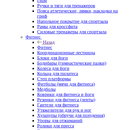
Гири
Ручки и тяги для тренажеров
Пояса атлетические, лямки, накладки на
гриф
Напольное покрытие для спортзала
Рамы для кроссфита
Силовые тренажеры для спортзала
Фитнес
Назад
Фитнес
Координационные лестницы
Блоки для йоги
Бодибары (гимнастические палки)
Колеса для йоги
Кольца для пилатеса
Степ платформы
Фитболы (мячи для фитнеса)
Медболы
Коврики для фитнеса и йоги
Резинки для фитнеса (ленты)
Гантели для фитнеса
Утяжелители для рук и ног
Хулахупы (обручи для похудения)
Упоры для отжиманий
Ролики для пресса