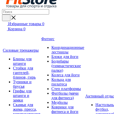
Избранные товары
0
Корзина
0
Фитнес
Координационные
Силовые тренажеры
лестницы
Блоки для йоги
Блины для
Бодибары
штанги
(гимнастические
Стойки для
палки)
гантелей,
Колеса для йоги
блинов, гирь
Кольца для
Турники и
пилатеса
брусья
Степ платформы
Грифы для
Фитболы (мячи
штанги и
Активный отды
для фитнеса)
замки
Медболы
Скамьи для
Настольн
Коврики для
жима, пресса,
футбол,
фитнеса и йоги
гиперэкстензия
аэрохокке