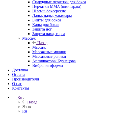
Снарядные перчатки для бокса
Перчатки MMA (шингарды)
Шлемы боксерские
Лапы, пады, макивары
Бинты для бокса
Капы для бокса
Защита ног
Защита паха, торса
Массаж
Назад
Массаж
Массажные мячики
Массажные ролики
Аппликаторы Кузнецова
Виброплатформы
Доставка
Оплата
Производители
О нас
Контакты
Ru
Назад
Язык
Ru