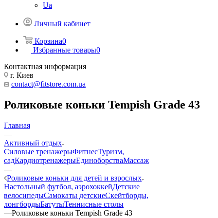
Ua
Личный кабинет
Корзина
0
Избранные товары
0
Контактная информация
г. Киев
contact@fitstore.com.ua
Роликовые коньки Tempish Grade 43
Главная
—
Активный отдых
Силовые тренажеры
Фитнес
Туризм,
сад
Кардиотренажеры
Единоборства
Массаж
—
Роликовые коньки для детей и взрослых
Настольный футбол, аэрохоккей
Детские
велосипеды
Самокаты детские
Скейтборды,
лонгборды
Батуты
Теннисные столы
—
Роликовые коньки Tempish Grade 43