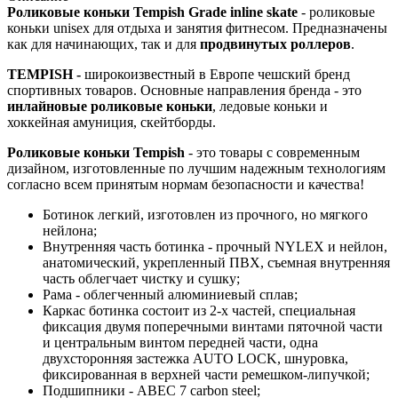
Роликовые коньки
Tempish
Grade inline skate
- роликовые
коньки unisex для отдыха и занятия фитнесом. Предназначены
как для начинающих, так и для
продвинутых роллеров
.
TEMPISH -
широкоизвестный в Европе чешский бренд
спортивных товаров. Основные направления бренда - это
инлайновые роликовые коньки
, ледовые коньки и
хоккейная амуниция, скейтборды.
Роликовые коньки Tempish
- это товары с современным
дизайном, изготовленные по лучшим надежным технологиям
согласно всем принятым нормам безопасности и качества!
Ботинок легкий, изготовлен из прочного, но мягкого
нейлона;
Внутренняя часть ботинка - прочный NYLEX и нейлон,
анатомический, укрепленный ПВХ, съемная внутренняя
часть облегчает чистку и сушку;
Рама - облегченный алюминиевый сплав;
Каркас ботинка состоит из 2-х частей, специальная
фиксация двумя поперечными винтами пяточной части
и центральным винтом передней части, одна
двухсторонняя застежка AUTO LOCK, шнуровка,
фиксированная в верхней части ремешком-липучкой;
Подшипники - ABEC 7 carbon steel;