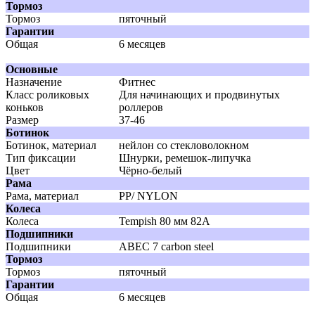
Тормоз
Тормоз
пяточный
Гарантии
Общая
6 месяцев
Основные
Назначение
Фитнес
Класс роликовых
Для начинающих и продвинутых
коньков
роллеров
Размер
37-46
Ботинок
Ботинок, материал
нейлон со стекловолокном
Тип фиксации
Шнурки, ремешок-липучка
Цвет
Чёрно-белый
Рама
Рама, материал
PP/ NYLON
Колеса
Колеса
Tempish 80 мм 82A
Подшипники
Подшипники
АВЕС 7 carbon steel
Тормоз
Тормоз
пяточный
Гарантии
Общая
6 месяцев