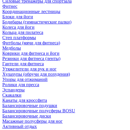
Силовые тренажеры для спортзала
Фитнес
Координационные лестницы
Блоки для йоги
Бодибары (гимнастические палки)
Колеса для йоги
Кольца для пилатеса
Степ платформы
Фитболы (мячи для фитнеса)
Медболы
Коврики для фитнеса и йоги
Резинки для фитнеса (ленты)
Гантели для фитнеса
Утяжелители для рук и ног
Хулахупы (обручи для похудения)
Упоры для отжиманий
Ролики для пресса
Эспандеры
Скакалки
Канаты для кроссфита
Балансировочные подушки
Балансировочные полусферы BOSU
Балансировочные диски
Масажные полусферы для ног
Активный отдых