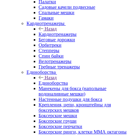
Палатки
Садовые качели подвесные
Спальные мешки
Гамаки
Кардиотренажеры
Назад
Кардиотренажеры
Беговые дорожки
Орбитреки
Степперы
Спин байки
Велотренажеры
Гребные тренажеры
Единоборства
Назад
Единоборства
Манекены для бокса (напольные
водоналивные мешки)
Настенные подушки для бокса
Крепления, цепи, кронштейны для
боксерских мешков
Боксерские мешки
Боксерские груши
Боксерские перчатки
Боксерские ринги, клетки ММА октагоны