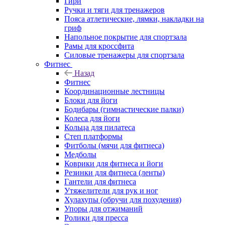
Гири
Ручки и тяги для тренажеров
Пояса атлетические, лямки, накладки на
гриф
Напольное покрытие для спортзала
Рамы для кроссфита
Силовые тренажеры для спортзала
Фитнес
Назад
Фитнес
Координационные лестницы
Блоки для йоги
Бодибары (гимнастические палки)
Колеса для йоги
Кольца для пилатеса
Степ платформы
Фитболы (мячи для фитнеса)
Медболы
Коврики для фитнеса и йоги
Резинки для фитнеса (ленты)
Гантели для фитнеса
Утяжелители для рук и ног
Хулахупы (обручи для похудения)
Упоры для отжиманий
Ролики для пресса