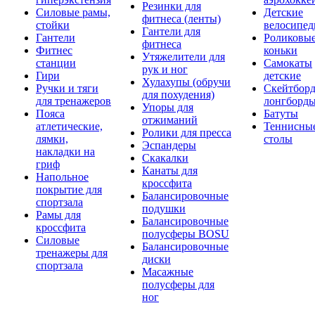
Резинки для
Силовые рамы,
Детские
фитнеса (ленты)
стойки
велосипе
Гантели для
Гантели
Роликовы
фитнеса
Фитнес
коньки
Утяжелители для
станции
Самокаты
рук и ног
Гири
детские
Хулахупы (обручи
Ручки и тяги
Скейтборд
для похудения)
для тренажеров
лонгборд
Упоры для
Пояса
Батуты
отжиманий
атлетические,
Теннисны
Ролики для пресса
лямки,
столы
Эспандеры
накладки на
Скакалки
гриф
Канаты для
Напольное
кроссфита
покрытие для
Балансировочные
спортзала
подушки
Рамы для
Балансировочные
кроссфита
полусферы BOSU
Силовые
Балансировочные
тренажеры для
диски
спортзала
Масажные
полусферы для
ног