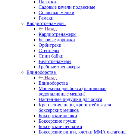
Палатки
Садовые качели подвесные
Спальные мешки
Гамаки
Кардиотренажеры
Назад
Кардиотренажеры
Беговые дорожки
Орбитреки
Степперы
Спин байки
Велотренажеры
Гребные тренажеры
Единоборства
Назад
Единоборства
Манекены для бокса (напольные
водоналивные мешки)
Настенные подушки для бокса
Крепления, цепи, кронштейны для
боксерских мешков
Боксерские мешки
Боксерские груши
Боксерские перчатки
Боксерские ринги, клетки ММА октагоны