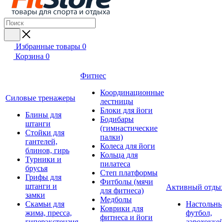
Избранные товары
0
Корзина
0
Фитнес
Координационные
Силовые тренажеры
лестницы
Блоки для йоги
Блины для
Бодибары
штанги
(гимнастические
Стойки для
палки)
гантелей,
Колеса для йоги
блинов, гирь
Кольца для
Турники и
пилатеса
брусья
Степ платформы
Грифы для
Фитболы (мячи
штанги и
Активный отды
для фитнеса)
замки
Медболы
Скамьи для
Настольн
Коврики для
жима, пресса,
футбол,
фитнеса и йоги
гиперэкстензия
аэрохокке