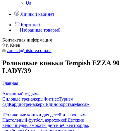
Ua
Личный кабинет
Корзина
0
Избранные товары
0
Контактная информация
г. Киев
contact@fitstore.com.ua
Роликовые коньки Tempish EZZA 90
LADY/39
Главная
—
Активный отдых
Силовые тренажеры
Фитнес
Туризм,
сад
Кардиотренажеры
Единоборства
Массаж
—
Роликовые коньки для детей и взрослых
Настольный футбол, аэрохоккей
Детские
велосипеды
Самокаты детские
Скейтборды,
лонгборды
Батуты
Теннисные столы