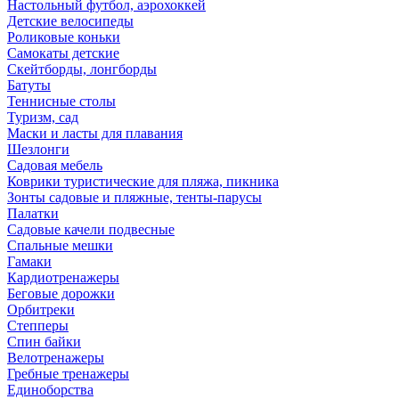
Настольный футбол, аэрохоккей
Детские велосипеды
Роликовые коньки
Самокаты детские
Скейтборды, лонгборды
Батуты
Теннисные столы
Туризм, сад
Маски и ласты для плавания
Шезлонги
Садовая мебель
Коврики туристические для пляжа, пикника
Зонты садовые и пляжные, тенты-парусы
Палатки
Садовые качели подвесные
Спальные мешки
Гамаки
Кардиотренажеры
Беговые дорожки
Орбитреки
Степперы
Спин байки
Велотренажеры
Гребные тренажеры
Единоборства