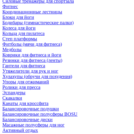
Силовые тренажеры для спортзала
Фитнес
Координационные лестницы
Блоки для йоги
Бодибары (гимнастические палки)
Колеса для йоги
Кольца для пилатеса
Степ платформы
Фитболы (мячи для фитнеса)
Медболы
Коврики для фитнеса и йоги
Резинки для фитнеса (ленты)
Гантели для фитнеса
Утяжелители для рук и ног
Хулахупы (обручи для похудения)
Упоры для отжиманий
Ролики для пресса
Эспандеры
Скакалки
Канаты для кроссфита
Балансировочные подушки
Балансировочные полусферы BOSU
Балансировочные диски
Масажные полусферы для ног
Активный отдых