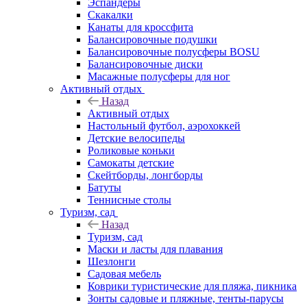
Эспандеры
Скакалки
Канаты для кроссфита
Балансировочные подушки
Балансировочные полусферы BOSU
Балансировочные диски
Масажные полусферы для ног
Активный отдых
Назад
Активный отдых
Настольный футбол, аэрохоккей
Детские велосипеды
Роликовые коньки
Самокаты детские
Скейтборды, лонгборды
Батуты
Теннисные столы
Туризм, сад
Назад
Туризм, сад
Маски и ласты для плавания
Шезлонги
Садовая мебель
Коврики туристические для пляжа, пикника
Зонты садовые и пляжные, тенты-парусы