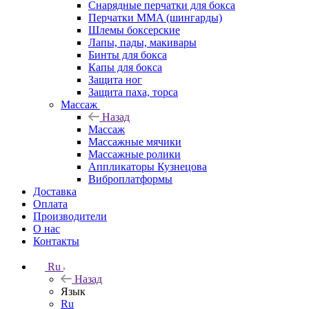
Снарядные перчатки для бокса
Перчатки MMA (шингарды)
Шлемы боксерские
Лапы, пады, макивары
Бинты для бокса
Капы для бокса
Защита ног
Защита паха, торса
Массаж
Назад
Массаж
Массажные мячики
Массажные ролики
Аппликаторы Кузнецова
Виброплатформы
Доставка
Оплата
Производители
О нас
Контакты
Ru
Назад
Язык
Ru