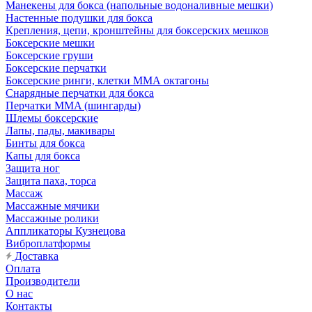
Манекены для бокса (напольные водоналивные мешки)
Настенные подушки для бокса
Крепления, цепи, кронштейны для боксерских мешков
Боксерские мешки
Боксерские груши
Боксерские перчатки
Боксерские ринги, клетки ММА октагоны
Снарядные перчатки для бокса
Перчатки MMA (шингарды)
Шлемы боксерские
Лапы, пады, макивары
Бинты для бокса
Капы для бокса
Защита ног
Защита паха, торса
Массаж
Массажные мячики
Массажные ролики
Аппликаторы Кузнецова
Виброплатформы
Доставка
Оплата
Производители
О нас
Контакты