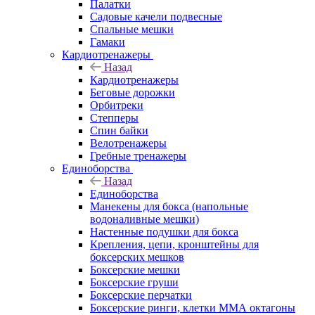
Палатки
Садовые качели подвесные
Спальные мешки
Гамаки
Кардиотренажеры
Назад
Кардиотренажеры
Беговые дорожки
Орбитреки
Степперы
Спин байки
Велотренажеры
Гребные тренажеры
Единоборства
Назад
Единоборства
Манекены для бокса (напольные
водоналивные мешки)
Настенные подушки для бокса
Крепления, цепи, кронштейны для
боксерских мешков
Боксерские мешки
Боксерские груши
Боксерские перчатки
Боксерские ринги, клетки ММА октагоны