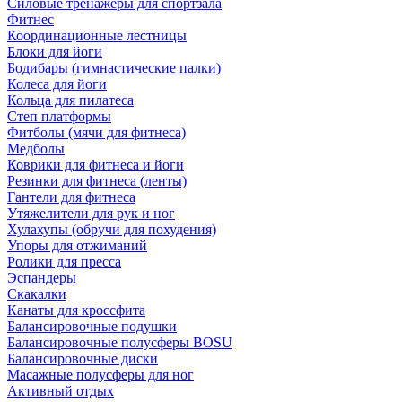
Силовые тренажеры для спортзала
Фитнес
Координационные лестницы
Блоки для йоги
Бодибары (гимнастические палки)
Колеса для йоги
Кольца для пилатеса
Степ платформы
Фитболы (мячи для фитнеса)
Медболы
Коврики для фитнеса и йоги
Резинки для фитнеса (ленты)
Гантели для фитнеса
Утяжелители для рук и ног
Хулахупы (обручи для похудения)
Упоры для отжиманий
Ролики для пресса
Эспандеры
Скакалки
Канаты для кроссфита
Балансировочные подушки
Балансировочные полусферы BOSU
Балансировочные диски
Масажные полусферы для ног
Активный отдых