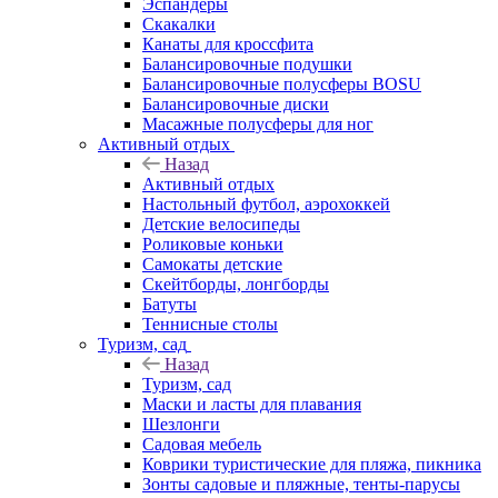
Эспандеры
Скакалки
Канаты для кроссфита
Балансировочные подушки
Балансировочные полусферы BOSU
Балансировочные диски
Масажные полусферы для ног
Активный отдых
Назад
Активный отдых
Настольный футбол, аэрохоккей
Детские велосипеды
Роликовые коньки
Самокаты детские
Скейтборды, лонгборды
Батуты
Теннисные столы
Туризм, сад
Назад
Туризм, сад
Маски и ласты для плавания
Шезлонги
Садовая мебель
Коврики туристические для пляжа, пикника
Зонты садовые и пляжные, тенты-парусы