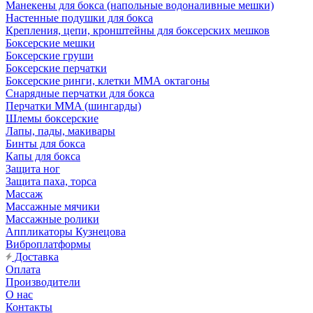
Манекены для бокса (напольные водоналивные мешки)
Настенные подушки для бокса
Крепления, цепи, кронштейны для боксерских мешков
Боксерские мешки
Боксерские груши
Боксерские перчатки
Боксерские ринги, клетки ММА октагоны
Снарядные перчатки для бокса
Перчатки MMA (шингарды)
Шлемы боксерские
Лапы, пады, макивары
Бинты для бокса
Капы для бокса
Защита ног
Защита паха, торса
Массаж
Массажные мячики
Массажные ролики
Аппликаторы Кузнецова
Виброплатформы
Доставка
Оплата
Производители
О нас
Контакты