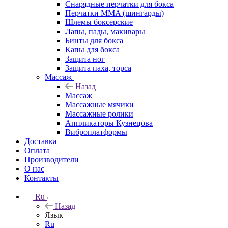
Снарядные перчатки для бокса
Перчатки MMA (шингарды)
Шлемы боксерские
Лапы, пады, макивары
Бинты для бокса
Капы для бокса
Защита ног
Защита паха, торса
Массаж
Назад
Массаж
Массажные мячики
Массажные ролики
Аппликаторы Кузнецова
Виброплатформы
Доставка
Оплата
Производители
О нас
Контакты
Ru
Назад
Язык
Ru