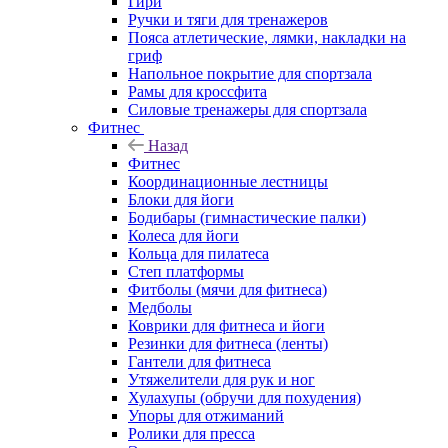
Гири
Ручки и тяги для тренажеров
Пояса атлетические, лямки, накладки на
гриф
Напольное покрытие для спортзала
Рамы для кроссфита
Силовые тренажеры для спортзала
Фитнес
Назад
Фитнес
Координационные лестницы
Блоки для йоги
Бодибары (гимнастические палки)
Колеса для йоги
Кольца для пилатеса
Степ платформы
Фитболы (мячи для фитнеса)
Медболы
Коврики для фитнеса и йоги
Резинки для фитнеса (ленты)
Гантели для фитнеса
Утяжелители для рук и ног
Хулахупы (обручи для похудения)
Упоры для отжиманий
Ролики для пресса