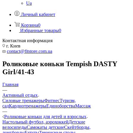
Ua
Личный кабинет
Корзина
0
Избранные товары
0
Контактная информация
г. Киев
contact@fitstore.com.ua
Роликовые коньки Tempish DASTY
Girl/41-43
Главная
—
Активный отдых
Силовые тренажеры
Фитнес
Туризм,
сад
Кардиотренажеры
Единоборства
Массаж
—
Роликовые коньки для детей и взрослых
Настольный футбол, аэрохоккей
Детские
велосипеды
Самокаты детские
Скейтборды,
лонгборды
Батуты
Теннисные столы