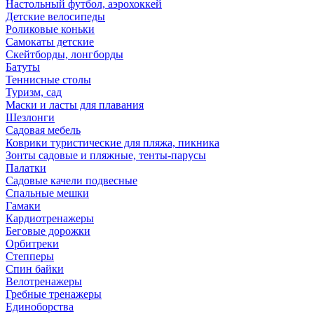
Настольный футбол, аэрохоккей
Детские велосипеды
Роликовые коньки
Самокаты детские
Скейтборды, лонгборды
Батуты
Теннисные столы
Туризм, сад
Маски и ласты для плавания
Шезлонги
Садовая мебель
Коврики туристические для пляжа, пикника
Зонты садовые и пляжные, тенты-парусы
Палатки
Садовые качели подвесные
Спальные мешки
Гамаки
Кардиотренажеры
Беговые дорожки
Орбитреки
Степперы
Спин байки
Велотренажеры
Гребные тренажеры
Единоборства