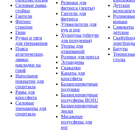
Резинки для
Силовые рамы,
Детские
фитнеса (ленты)
стойки
велосипе
Гантели для
Гантели
Роликовы
фитнеса
Фитнес
коньки
Утяжелители для
станции
Самокаты
рук и ног
Гири
детские
Хулахупы (обручи
Ручки и тяги
Скейтборд
для похудения)
для тренажеров
лонгборд
Упоры для
Пояса
Батуты
отжиманий
атлетические,
Теннисны
Ролики для пресса
лямки,
столы
Эспандеры
накладки на
Скакалки
гриф
Канаты для
Напольное
кроссфита
покрытие для
Балансировочные
спортзала
подушки
Рамы для
Балансировочные
кроссфита
полусферы BOSU
Силовые
Балансировочные
тренажеры для
диски
спортзала
Масажные
полусферы для
ног