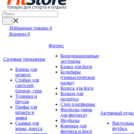
Избранные товары
0
Корзина
0
Фитнес
Координационные
Силовые тренажеры
лестницы
Блоки для йоги
Блины для
Бодибары
штанги
(гимнастические
Стойки для
палки)
гантелей,
Колеса для йоги
блинов, гирь
Кольца для
Турники и
пилатеса
брусья
Степ платформы
Грифы для
Фитболы (мячи
штанги и
Активный отды
для фитнеса)
замки
Медболы
Скамьи для
Настольн
Коврики для
жима, пресса,
футбол,
фитнеса и йоги
гиперэкстензия
аэрохокке