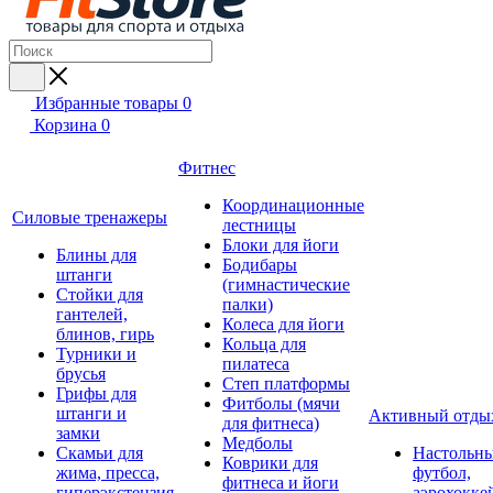
Избранные товары
0
Корзина
0
Фитнес
Координационные
Силовые тренажеры
лестницы
Блоки для йоги
Блины для
Бодибары
штанги
(гимнастические
Стойки для
палки)
гантелей,
Колеса для йоги
блинов, гирь
Кольца для
Турники и
пилатеса
брусья
Степ платформы
Грифы для
Фитболы (мячи
штанги и
Активный отды
для фитнеса)
замки
Медболы
Скамьи для
Настольн
Коврики для
жима, пресса,
футбол,
фитнеса и йоги
гиперэкстензия
аэрохокке