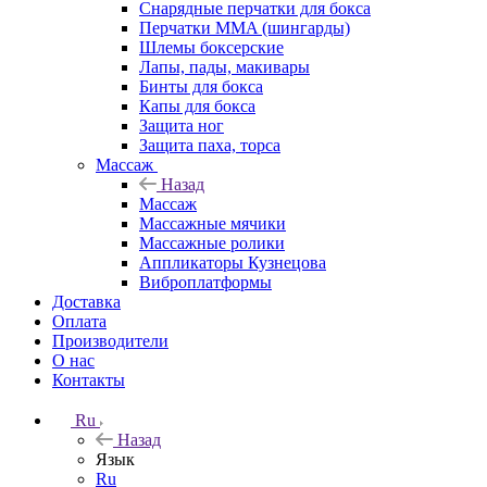
Снарядные перчатки для бокса
Перчатки MMA (шингарды)
Шлемы боксерские
Лапы, пады, макивары
Бинты для бокса
Капы для бокса
Защита ног
Защита паха, торса
Массаж
Назад
Массаж
Массажные мячики
Массажные ролики
Аппликаторы Кузнецова
Виброплатформы
Доставка
Оплата
Производители
О нас
Контакты
Ru
Назад
Язык
Ru