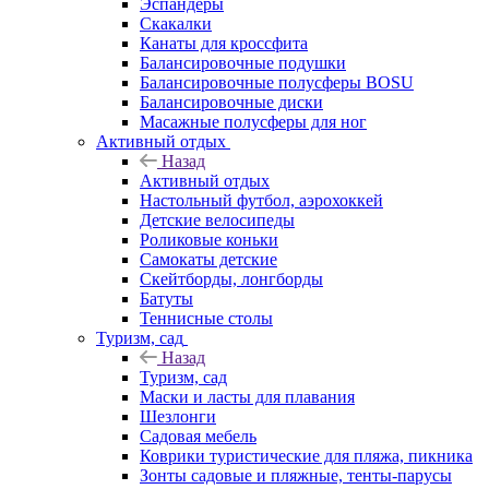
Эспандеры
Скакалки
Канаты для кроссфита
Балансировочные подушки
Балансировочные полусферы BOSU
Балансировочные диски
Масажные полусферы для ног
Активный отдых
Назад
Активный отдых
Настольный футбол, аэрохоккей
Детские велосипеды
Роликовые коньки
Самокаты детские
Скейтборды, лонгборды
Батуты
Теннисные столы
Туризм, сад
Назад
Туризм, сад
Маски и ласты для плавания
Шезлонги
Садовая мебель
Коврики туристические для пляжа, пикника
Зонты садовые и пляжные, тенты-парусы