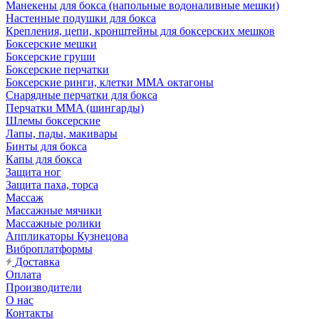
Манекены для бокса (напольные водоналивные мешки)
Настенные подушки для бокса
Крепления, цепи, кронштейны для боксерских мешков
Боксерские мешки
Боксерские груши
Боксерские перчатки
Боксерские ринги, клетки ММА октагоны
Снарядные перчатки для бокса
Перчатки MMA (шингарды)
Шлемы боксерские
Лапы, пады, макивары
Бинты для бокса
Капы для бокса
Защита ног
Защита паха, торса
Массаж
Массажные мячики
Массажные ролики
Аппликаторы Кузнецова
Виброплатформы
Доставка
Оплата
Производители
О нас
Контакты