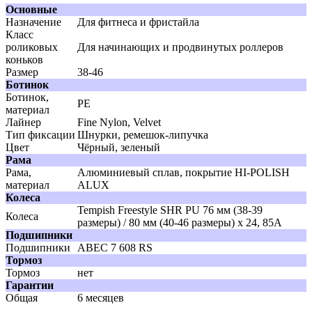
Основные
Назначение
Для фитнеса и фристайла
Класс
роликовых
Для начинающих и продвинутых роллеров
коньков
Размер
38-46
Ботинок
Ботинок,
PE
материал
Лайнер
Fine Nylon, Velvet
Тип фиксации
Шнурки, ремешок-липучка
Цвет
Чёрный, зеленый
Рама
Рама,
Алюминиевый сплав, покрытие HI-POLISH
материал
ALUX
Колеса
Tempish Freestyle SHR PU 76 мм (38-39
Колеса
размеры) / 80 мм (40-46 размеры) x 24, 85A
Подшипники
Подшипники
ABEC 7 608 RS
Тормоз
Тормоз
нет
Гарантии
Общая
6 месяцев