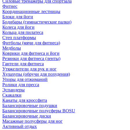
Силовые тренажеры для спортзала
Фитнес
Координационные лестницы
Блоки для йоги
Бодибары (гимнастические палки)
Колеса для йоги
Кольца для пилатеса
Степ платформы
Фитболы (мячи для фитнеса)
Медболы
Коврики для фитнеса и йоги
Резинки для фитнеса (ленты)
Гантели для фитнеса
Утяжелители для рук и ног
Хулахупы (обручи для похудения)
Упоры для отжиманий
Ролики для пресса
Эспандеры
Скакалки
Канаты для кроссфита
Балансировочные подушки
Балансировочные полусферы BOSU
Балансировочные диски
Масажные полусферы для ног
Активный отдых