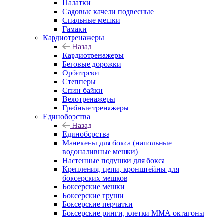
Палатки
Садовые качели подвесные
Спальные мешки
Гамаки
Кардиотренажеры
Назад
Кардиотренажеры
Беговые дорожки
Орбитреки
Степперы
Спин байки
Велотренажеры
Гребные тренажеры
Единоборства
Назад
Единоборства
Манекены для бокса (напольные
водоналивные мешки)
Настенные подушки для бокса
Крепления, цепи, кронштейны для
боксерских мешков
Боксерские мешки
Боксерские груши
Боксерские перчатки
Боксерские ринги, клетки ММА октагоны