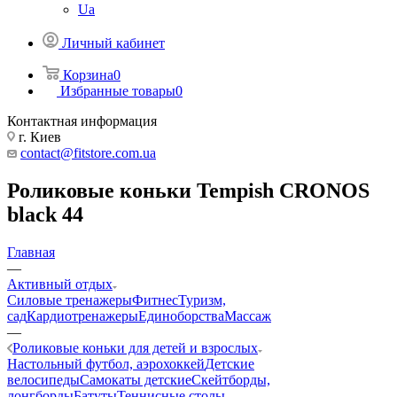
Ua
Личный кабинет
Корзина
0
Избранные товары
0
Контактная информация
г. Киев
contact@fitstore.com.ua
Роликовые коньки Tempish CRONOS
black 44
Главная
—
Активный отдых
Силовые тренажеры
Фитнес
Туризм,
сад
Кардиотренажеры
Единоборства
Массаж
—
Роликовые коньки для детей и взрослых
Настольный футбол, аэрохоккей
Детские
велосипеды
Самокаты детские
Скейтборды,
лонгборды
Батуты
Теннисные столы