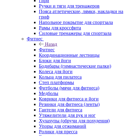
Гири
Ручки и тяги для тренажеров
Пояса атлетические, лямки, накладки на
гриф
Напольное покрытие для спортзала
Рамы для кроссфита
Силовые тренажеры для спортзала
Фитнес
Назад
Фитнес
Координационные лестницы
Блоки для йоги
Бодибары (гимнастические палки)
Колеса для йоги
Кольца для пилатеса
Степ платформы
Фитболы (мячи для фитнеса)
Медболы
Коврики для фитнеса и йоги
Резинки для фитнеса (ленты)
Гантели для фитнеса
Утяжелители для рук и ног
Хулахупы (обручи для похудения)
Упоры для отжиманий
Ролики для пресса