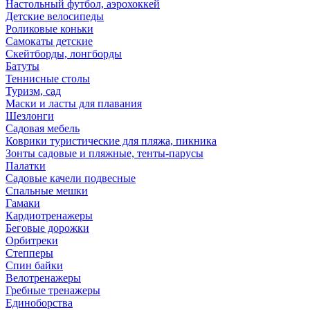
Настольный футбол, аэрохоккей
Детские велосипеды
Роликовые коньки
Самокаты детские
Скейтборды, лонгборды
Батуты
Теннисные столы
Туризм, сад
Маски и ласты для плавания
Шезлонги
Садовая мебель
Коврики туристические для пляжа, пикника
Зонты садовые и пляжные, тенты-парусы
Палатки
Садовые качели подвесные
Спальные мешки
Гамаки
Кардиотренажеры
Беговые дорожки
Орбитреки
Степперы
Спин байки
Велотренажеры
Гребные тренажеры
Единоборства