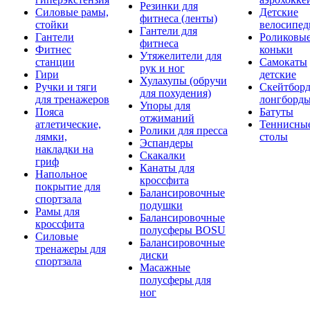
Резинки для
Силовые рамы,
Детские
фитнеса (ленты)
стойки
велосипе
Гантели для
Гантели
Роликовы
фитнеса
Фитнес
коньки
Утяжелители для
станции
Самокаты
рук и ног
Гири
детские
Хулахупы (обручи
Ручки и тяги
Скейтборд
для похудения)
для тренажеров
лонгборд
Упоры для
Пояса
Батуты
отжиманий
атлетические,
Теннисны
Ролики для пресса
лямки,
столы
Эспандеры
накладки на
Скакалки
гриф
Канаты для
Напольное
кроссфита
покрытие для
Балансировочные
спортзала
подушки
Рамы для
Балансировочные
кроссфита
полусферы BOSU
Силовые
Балансировочные
тренажеры для
диски
спортзала
Масажные
полусферы для
ног