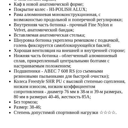
Каф в новой анатомической форме;
Покрытие колес - HI-POLISH ALUX;
Рама алюминиевая моноконструкционная, с
возможностью продольной и поперечной регулировки;
Внутренняя часть ботинка - прочный Fine Nylon и
Velvet, анатомический бандаж;
Вставляемая анатомическая стелька;
Шнуровка ботинка укреплена ремешком с подкачкой,
голень фиксируется самоблокирующейся баклей;
Хорошая вентиляция на внешней и внутренней стороне;
Нижняя часть ботинка - облегченный алюминиевый
сплав, прикрепленный центральными болтами с
настраиваемым положением;
Подшипники - ABEC 7 608 RS (со съемными
резиновыми пыльниками для быстрой очистки);
Колеса Freestyle SHR PU с высокой степенью сцепления,
низким износом, низким коэффициентом
сопротивления - диаметр 76 мм в 38-м и 39-м размерах,
80 мм в размерах 40-46, жесткость 85A;
Без тормоза;
Размер: 38-46;
Степень допустимой спортивной нагрузки ☆☆☆☆.