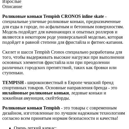
Взрослые
Описание
Роликовые коньки
Tempish
CRONOS inline skate
-
специальные уличные роликовые коньки, предназначенные
для езды в городе, по асфальтным и бетонным поверхностям.
Модель подойдет для начинающих и опытных роллеров и
являются в некотором роде универсальной моделью, которая
подойдет в равной степени для фристайла и фитнес-катания.
Скелет и шасси Tempish Cronos специально разработаны для
того, чтобы выдерживать высокие нагрузки при выполнении
основных элементов фристайла или при преодолении
различных городских препятствий, таких как бровки или
ступеньки.
TEMPISH -
широкоизвестный в Европе чешский бренд
спортивных товаров. Основные направления бренда - это
инлайновые роликовые коньки
, ледовые коньки и
хоккейная амуниция, скейтборды.
Роликовые коньки Tempish
- это товары с современным
дизайном, изготовленные по лучшим надежным технологиям
согласно всем принятым нормам безопасности и качества!
Очень легкий каркас;