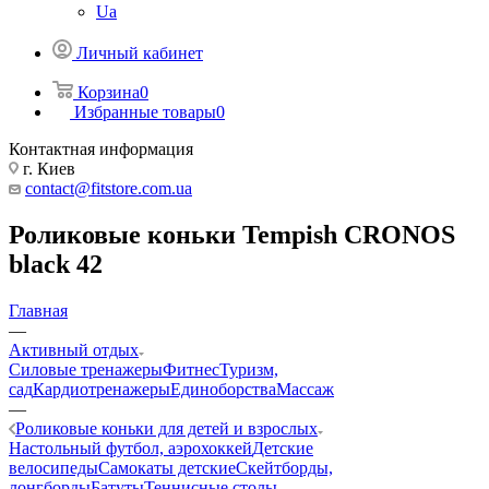
Ua
Личный кабинет
Корзина
0
Избранные товары
0
Контактная информация
г. Киев
contact@fitstore.com.ua
Роликовые коньки Tempish CRONOS
black 42
Главная
—
Активный отдых
Силовые тренажеры
Фитнес
Туризм,
сад
Кардиотренажеры
Единоборства
Массаж
—
Роликовые коньки для детей и взрослых
Настольный футбол, аэрохоккей
Детские
велосипеды
Самокаты детские
Скейтборды,
лонгборды
Батуты
Теннисные столы