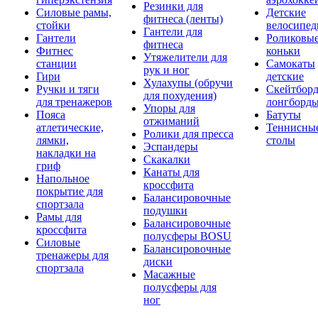
Резинки для
Силовые рамы,
Детские
фитнеса (ленты)
стойки
велосипе
Гантели для
Гантели
Роликовы
фитнеса
Фитнес
коньки
Утяжелители для
станции
Самокаты
рук и ног
Гири
детские
Хулахупы (обручи
Ручки и тяги
Скейтборд
для похудения)
для тренажеров
лонгборд
Упоры для
Пояса
Батуты
отжиманий
атлетические,
Теннисны
Ролики для пресса
лямки,
столы
Эспандеры
накладки на
Скакалки
гриф
Канаты для
Напольное
кроссфита
покрытие для
Балансировочные
спортзала
подушки
Рамы для
Балансировочные
кроссфита
полусферы BOSU
Силовые
Балансировочные
тренажеры для
диски
спортзала
Масажные
полусферы для
ног