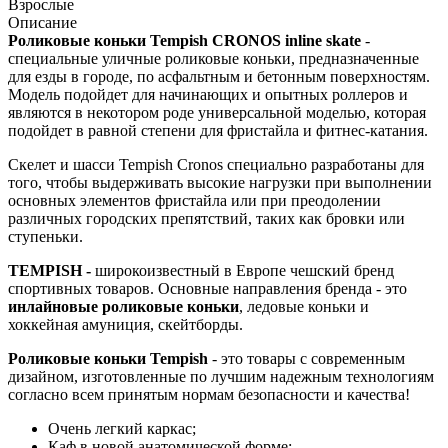
Взрослые
Описание
Роликовые коньки
Tempish
CRONOS inline skate
-
специальные уличные роликовые коньки, предназначенные
для езды в городе, по асфальтным и бетонным поверхностям.
Модель подойдет для начинающих и опытных роллеров и
являются в некотором роде универсальной моделью, которая
подойдет в равной степени для фристайла и фитнес-катания.
Скелет и шасси Tempish Cronos специально разработаны для
того, чтобы выдерживать высокие нагрузки при выполнении
основных элементов фристайла или при преодолении
различных городских препятствий, таких как бровки или
ступеньки.
TEMPISH -
широкоизвестный в Европе чешский бренд
спортивных товаров. Основные направления бренда - это
инлайновые роликовые коньки
, ледовые коньки и
хоккейная амуниция, скейтборды.
Роликовые коньки Tempish
- это товары с современным
дизайном, изготовленные по лучшим надежным технологиям
согласно всем принятым нормам безопасности и качества!
Очень легкий каркас;
Каф в новой анатомической форме;