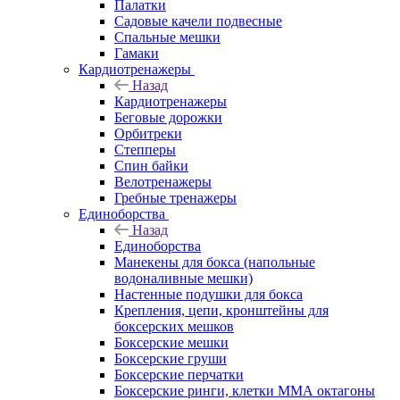
Палатки
Садовые качели подвесные
Спальные мешки
Гамаки
Кардиотренажеры
Назад
Кардиотренажеры
Беговые дорожки
Орбитреки
Степперы
Спин байки
Велотренажеры
Гребные тренажеры
Единоборства
Назад
Единоборства
Манекены для бокса (напольные
водоналивные мешки)
Настенные подушки для бокса
Крепления, цепи, кронштейны для
боксерских мешков
Боксерские мешки
Боксерские груши
Боксерские перчатки
Боксерские ринги, клетки ММА октагоны