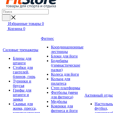
Избранные товары
0
Корзина
0
Фитнес
Координационные
Силовые тренажеры
лестницы
Блоки для йоги
Блины для
Бодибары
штанги
(гимнастические
Стойки для
палки)
гантелей,
Колеса для йоги
блинов, гирь
Кольца для
Турники и
пилатеса
брусья
Степ платформы
Грифы для
Фитболы (мячи
штанги и
Активный отды
для фитнеса)
замки
Медболы
Скамьи для
Настольн
Коврики для
жима, пресса,
футбол,
фитнеса и йоги
гиперэкстензия
аэрохокке