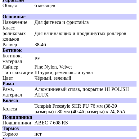
Общая
6 месяцев
Основные
Назначение
Для фитнеса и фристайла
Класс
роликовых
Для начинающих и продвинутых роллеров
коньков
Размер
38-46
Ботинок
Ботинок,
PE
материал
Лайнер
Fine Nylon, Velvet
Тип фиксации
Шнурки, ремешок-липучка
Цвет
Чёрный, зеленый
Рама
Рама,
Алюминиевый сплав, покрытие HI-POLISH
материал
ALUX
Колеса
Tempish Freestyle SHR PU 76 мм (38-39
Колеса
размеры) / 80 мм (40-46 размеры) x 24, 85A
Подшипники
Подшипники
ABEC 7 608 RS
Тормоз
Тормоз
нет