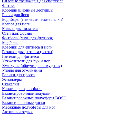
Силовые тренажеры для спортзала
Фитнес
Координационные лестницы
Блоки для йоги
Бодибары (гимнастические палки)
Колеса для йоги
Кольца для пилатеса
Степ платформы
Фитболы (мячи для фитнеса)
Медболы
Коврики для фитнеса и йоги
Резинки для фитнеса (ленты)
Гантели для фитнеса
Утяжелители для рук и ног
Хулахупы (обручи для похудения)
Упоры для отжиманий
Ролики для пресса
Эспандеры
Скакалки
Канаты для кроссфита
Балансировочные подушки
Балансировочные полусферы BOSU
Балансировочные диски
Масажные полусферы для ног
Активный отдых