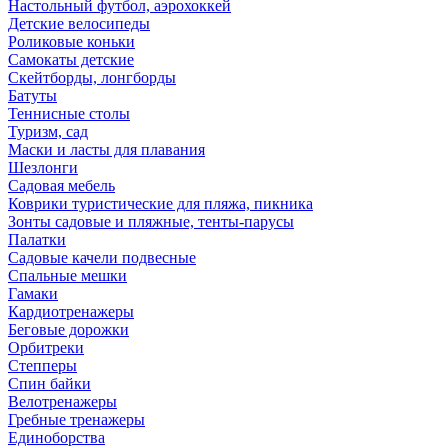
Настольный футбол, аэрохоккей
Детские велосипеды
Роликовые коньки
Самокаты детские
Скейтборды, лонгборды
Батуты
Теннисные столы
Туризм, сад
Маски и ласты для плавания
Шезлонги
Садовая мебель
Коврики туристические для пляжа, пикника
Зонты садовые и пляжные, тенты-парусы
Палатки
Садовые качели подвесные
Спальные мешки
Гамаки
Кардиотренажеры
Беговые дорожки
Орбитреки
Степперы
Спин байки
Велотренажеры
Гребные тренажеры
Единоборства