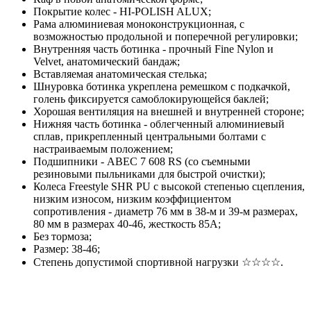
Покрытие колес - HI-POLISH ALUX;
Рама алюминиевая моноконструкционная, с
возможностью продольной и поперечной регулировки;
Внутренняя часть ботинка - прочный Fine Nylon и
Velvet, анатомический бандаж;
Вставляемая анатомическая стелька;
Шнуровка ботинка укреплена ремешком с подкачкой,
голень фиксируется самоблокирующейся баклей;
Хорошая вентиляция на внешней и внутренней стороне;
Нижняя часть ботинка - облегченный алюминиевый
сплав, прикрепленный центральными болтами с
настраиваемым положением;
Подшипники - ABEC 7 608 RS (со съемными
резиновыми пыльниками для быстрой очистки);
Колеса Freestyle SHR PU с высокой степенью сцепления,
низким износом, низким коэффициентом
сопротивления - диаметр 76 мм в 38-м и 39-м размерах,
80 мм в размерах 40-46, жесткость 85A;
Без тормоза;
Размер: 38-46;
Степень допустимой спортивной нагрузки ☆☆☆☆.