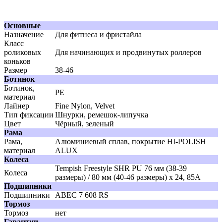
Основные
Назначение
Для фитнеса и фристайла
Класс
роликовых
Для начинающих и продвинутых роллеров
коньков
Размер
38-46
Ботинок
Ботинок,
PE
материал
Лайнер
Fine Nylon, Velvet
Тип фиксации
Шнурки, ремешок-липучка
Цвет
Чёрный, зеленый
Рама
Рама,
Алюминиевый сплав, покрытие HI-POLISH
материал
ALUX
Колеса
Tempish Freestyle SHR PU 76 мм (38-39
Колеса
размеры) / 80 мм (40-46 размеры) x 24, 85A
Подшипники
Подшипники
ABEC 7 608 RS
Тормоз
Тормоз
нет
Гарантии