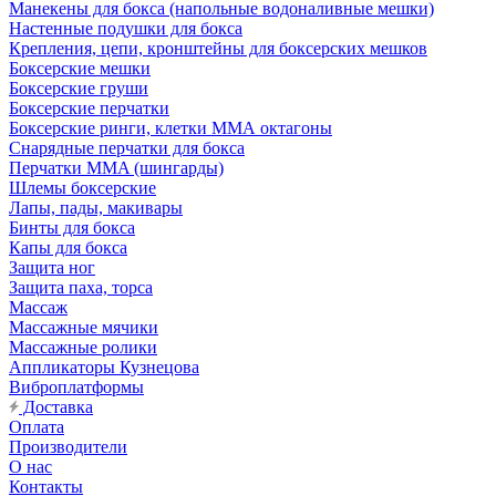
Манекены для бокса (напольные водоналивные мешки)
Настенные подушки для бокса
Крепления, цепи, кронштейны для боксерских мешков
Боксерские мешки
Боксерские груши
Боксерские перчатки
Боксерские ринги, клетки ММА октагоны
Снарядные перчатки для бокса
Перчатки MMA (шингарды)
Шлемы боксерские
Лапы, пады, макивары
Бинты для бокса
Капы для бокса
Защита ног
Защита паха, торса
Массаж
Массажные мячики
Массажные ролики
Аппликаторы Кузнецова
Виброплатформы
Доставка
Оплата
Производители
О нас
Контакты