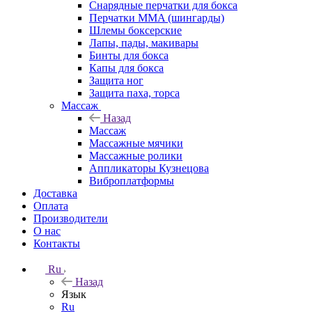
Снарядные перчатки для бокса
Перчатки MMA (шингарды)
Шлемы боксерские
Лапы, пады, макивары
Бинты для бокса
Капы для бокса
Защита ног
Защита паха, торса
Массаж
Назад
Массаж
Массажные мячики
Массажные ролики
Аппликаторы Кузнецова
Виброплатформы
Доставка
Оплата
Производители
О нас
Контакты
Ru
Назад
Язык
Ru