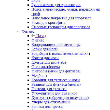
Гири
Ручки и тяги для тренажеров
Пояса атлетические, лямки, накладки на
гриф
Напольное покрытие для спортзала
Рамы для кроссфита
Силовые тренажеры для спортзала
Фитнес
Назад
Фитнес
Координационные лестницы
Блоки для йоги
Бодибары (гимнастические палки)
Колеса для йоги
Кольца для пилатеса
Степ платформы
Фитболы (мячи для фитнеса)
Медболы
Коврики для фитнеса и йоги
Резинки для фитнеса (ленты)
Гантели для фитнеса
Утяжелители для рук и ног
Хулахупы (обручи для похудения)
Упоры для отжиманий
Ролики для пресса