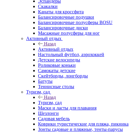
Эспандеры
Скакалки
Канаты для кроссфита
Балансировочные подушки
Балансировочные полусферы BOSU
Балансировочные диски
Масажные полусферы для ног
Активный отдых
Назад
Активный отдых
Настольный футбол, аэрохоккей
Детские велосипеды
Роликовые коньки
Самокаты детские
Скейтборды, лонгборды
Батуты
Теннисные столы
Туризм, сад
Назад
Туризм, сад
Маски и ласты для плавания
Шезлонги
Садовая мебель
Коврики туристические для пляжа, пикника
Зонты садовые и пляжные, тенты-парусы