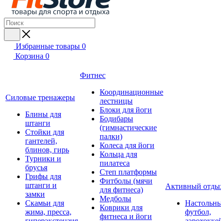
Избранные товары
0
Корзина
0
Фитнес
Координационные
Силовые тренажеры
лестницы
Блоки для йоги
Блины для
Бодибары
штанги
(гимнастические
Стойки для
палки)
гантелей,
Колеса для йоги
блинов, гирь
Кольца для
Турники и
пилатеса
брусья
Степ платформы
Грифы для
Фитболы (мячи
штанги и
Активный отды
для фитнеса)
замки
Медболы
Скамьи для
Настольн
Коврики для
жима, пресса,
футбол,
фитнеса и йоги
гиперэкстензия
аэрохокке