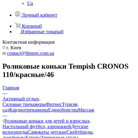
Ua
Личный кабинет
Корзина
0
Избранные товары
0
Контактная информация
г. Киев
contact@fitstore.com.ua
Роликовые коньки Tempish CRONOS
110/красные/46
Главная
—
Активный отдых
Силовые тренажеры
Фитнес
Туризм,
сад
Кардиотренажеры
Единоборства
Массаж
—
Роликовые коньки для детей и взрослых
Настольный футбол, аэрохоккей
Детские
велосипеды
Самокаты детские
Скейтборды,
лонгборды
Батуты
Теннисные столы