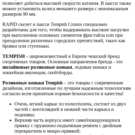
позволяет добиться высокой скорости катания. В шасси также
можно установить колеса меньшего размера с минимальным
размером 90 мм.
RAPID скелет и шасси Tempish Cronos специально
разработаны для того, чтобы выдерживать высокие нагрузки
при выполнении основных элементов фристайла или при
преодолении различных городских препятствий, таких как
бровки или ступеньки.
TEMPISH –
широкоизвестный в Европе чешский бренд
спортивных товаров. Основные направления бренда - это
инлайновые роликовые коньки
, ледовые коньки и
хоккейная амуниция, скейтборды.
Роликовые коньки Tempish
– это товары с современным
дизайном, изготовленные по лучшим надежным технологиям
согласно всем принятым нормам безопасности и качества!
Очень легкий каркас из полиэтилена, состоит из двух
частей с вентиляцией в нижней части каркаса и
подошвы;
Верхняя часть корпуса имеет самоблокирующуюся
пряжку с пружинно-подъемным ремнем с двойным
перекрытием и микро-пряжкой;