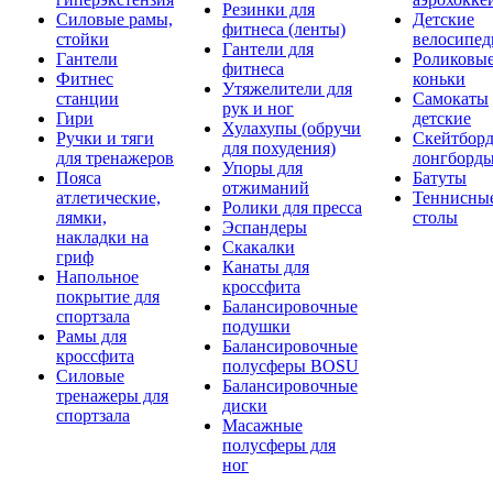
Резинки для
Силовые рамы,
Детские
фитнеса (ленты)
стойки
велосипе
Гантели для
Гантели
Роликовы
фитнеса
Фитнес
коньки
Утяжелители для
станции
Самокаты
рук и ног
Гири
детские
Хулахупы (обручи
Ручки и тяги
Скейтборд
для похудения)
для тренажеров
лонгборд
Упоры для
Пояса
Батуты
отжиманий
атлетические,
Теннисны
Ролики для пресса
лямки,
столы
Эспандеры
накладки на
Скакалки
гриф
Канаты для
Напольное
кроссфита
покрытие для
Балансировочные
спортзала
подушки
Рамы для
Балансировочные
кроссфита
полусферы BOSU
Силовые
Балансировочные
тренажеры для
диски
спортзала
Масажные
полусферы для
ног