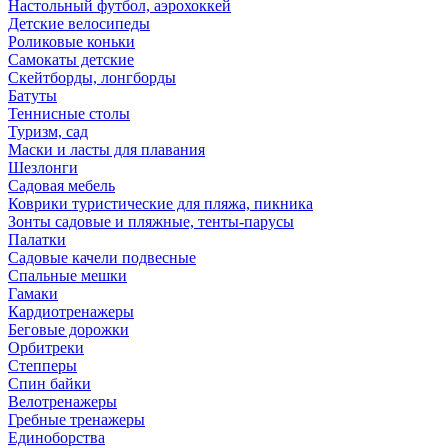
Настольный футбол, аэрохоккей
Детские велосипеды
Роликовые коньки
Самокаты детские
Скейтборды, лонгборды
Батуты
Теннисные столы
Туризм, сад
Маски и ласты для плавания
Шезлонги
Садовая мебель
Коврики туристические для пляжа, пикника
Зонты садовые и пляжные, тенты-парусы
Палатки
Садовые качели подвесные
Спальные мешки
Гамаки
Кардиотренажеры
Беговые дорожки
Орбитреки
Степперы
Спин байки
Велотренажеры
Гребные тренажеры
Единоборства