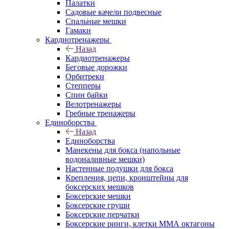
Палатки
Садовые качели подвесные
Спальные мешки
Гамаки
Кардиотренажеры
Назад
Кардиотренажеры
Беговые дорожки
Орбитреки
Степперы
Спин байки
Велотренажеры
Гребные тренажеры
Единоборства
Назад
Единоборства
Манекены для бокса (напольные
водоналивные мешки)
Настенные подушки для бокса
Крепления, цепи, кронштейны для
боксерских мешков
Боксерские мешки
Боксерские груши
Боксерские перчатки
Боксерские ринги, клетки ММА октагоны