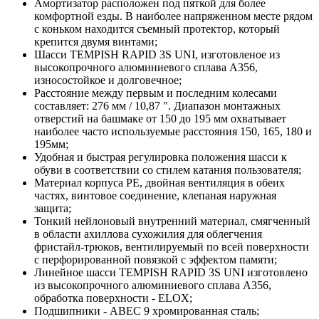
Амортизатор расположен под пяткой для более
комфортной езды. В наиболее напряженном месте рядом
с коньком находится съемный протектор, который
крепится двумя винтами;
Шасси TEMPISH RAPID 3S UNI, изготовленое из
высокопрочного алюминиевого сплава A356,
износостойкое и долговечное;
Расстояние между первым и последним колесами
составляет: 276 мм / 10,87 ". Диапазон монтажных
отверстий на башмаке от 150 до 195 мм охватывает
наиболее часто используемые расстояния 150, 165, 180 и
195мм;
Удобная и быстрая регулировка положения шасси к
обуви в соответствии со стилем катания пользователя;
Материал корпуса PE, двойная вентиляция в обеих
частях, винтовое соединение, клепаная наружная
защита;
Тонкий нейлоновый внутренний материал, смягченный
в области ахиллова сухожилия для облегчения
фристайл-трюков, вентилируемый по всей поверхности
с перфорированной повязкой с эффектом памяти;
Линейное шасси TEMPISH RAPID 3S UNI изготовлено
из высокопрочного алюминиевого сплава A356,
обработка поверхности - ELOX;
Подшипники - ABEC 9 хромированная сталь;