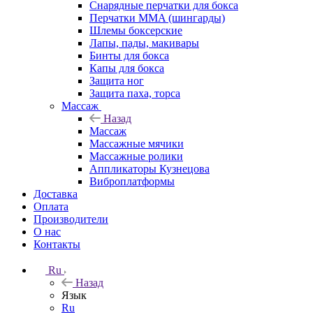
Снарядные перчатки для бокса
Перчатки MMA (шингарды)
Шлемы боксерские
Лапы, пады, макивары
Бинты для бокса
Капы для бокса
Защита ног
Защита паха, торса
Массаж
Назад
Массаж
Массажные мячики
Массажные ролики
Аппликаторы Кузнецова
Виброплатформы
Доставка
Оплата
Производители
О нас
Контакты
Ru
Назад
Язык
Ru