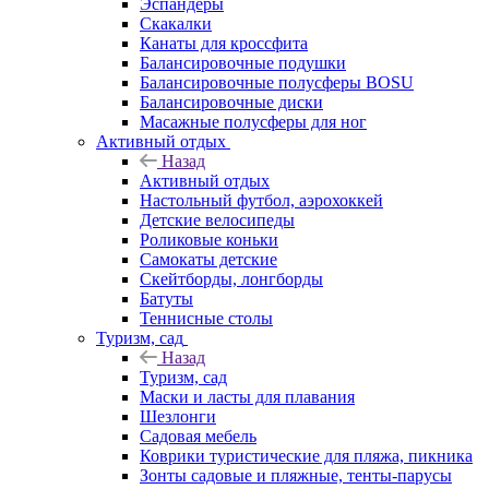
Эспандеры
Скакалки
Канаты для кроссфита
Балансировочные подушки
Балансировочные полусферы BOSU
Балансировочные диски
Масажные полусферы для ног
Активный отдых
Назад
Активный отдых
Настольный футбол, аэрохоккей
Детские велосипеды
Роликовые коньки
Самокаты детские
Скейтборды, лонгборды
Батуты
Теннисные столы
Туризм, сад
Назад
Туризм, сад
Маски и ласты для плавания
Шезлонги
Садовая мебель
Коврики туристические для пляжа, пикника
Зонты садовые и пляжные, тенты-парусы