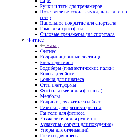
Гири
Ручки и тяги для тренажеров
Пояса атлетические, лямки, накладки на
гриф
Напольное покрытие для спортзала
Рамы для кроссфита
Силовые тренажеры для спортзала
Фитнес
Назад
Фитнес
Координационные лестницы
Блоки для йоги
Бодибары (гимнастические палки)
Колеса для йоги
Кольца для пилатеса
Степ платформы
Фитболы (мячи для фитнеса)
Медболы
Коврики для фитнеса и йоги
Резинки для фитнеса (ленты)
Гантели для фитнеса
Утяжелители для рук и ног
Хулахупы (обручи для похудения)
Упоры для отжиманий
Ролики для пресса