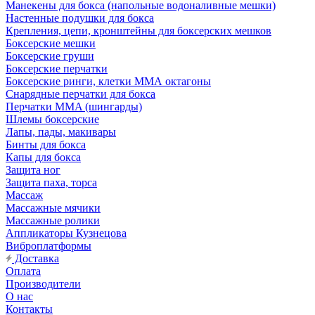
Манекены для бокса (напольные водоналивные мешки)
Настенные подушки для бокса
Крепления, цепи, кронштейны для боксерских мешков
Боксерские мешки
Боксерские груши
Боксерские перчатки
Боксерские ринги, клетки ММА октагоны
Снарядные перчатки для бокса
Перчатки MMA (шингарды)
Шлемы боксерские
Лапы, пады, макивары
Бинты для бокса
Капы для бокса
Защита ног
Защита паха, торса
Массаж
Массажные мячики
Массажные ролики
Аппликаторы Кузнецова
Виброплатформы
Доставка
Оплата
Производители
О нас
Контакты