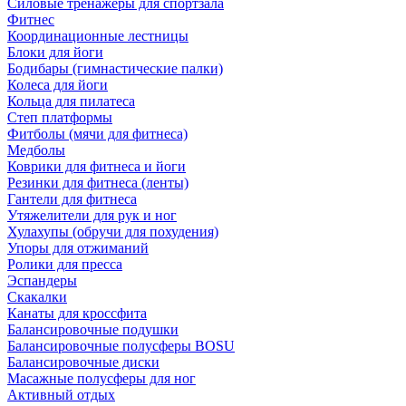
Силовые тренажеры для спортзала
Фитнес
Координационные лестницы
Блоки для йоги
Бодибары (гимнастические палки)
Колеса для йоги
Кольца для пилатеса
Степ платформы
Фитболы (мячи для фитнеса)
Медболы
Коврики для фитнеса и йоги
Резинки для фитнеса (ленты)
Гантели для фитнеса
Утяжелители для рук и ног
Хулахупы (обручи для похудения)
Упоры для отжиманий
Ролики для пресса
Эспандеры
Скакалки
Канаты для кроссфита
Балансировочные подушки
Балансировочные полусферы BOSU
Балансировочные диски
Масажные полусферы для ног
Активный отдых