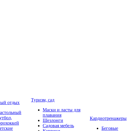
Туризм, сад
ый отдых
Маски и ласты для
астольный
плавания
утбол,
Кардиотренажеры
Шезлонги
эрохоккей
Садовая мебель
етские
Беговые
Коврики