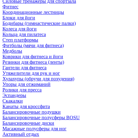
Силовые тренажеры для спортзала
Фитнес
Координационные лестницы
Блоки для йоги
Бодибары (гимнастические палки)
Колеса для йоги
Кольца для пилатеса
Степ платформы
Фитболы (мячи для фитнеса)
Медболы
Коврики для фитнеса и йоги
Резинки для фитнеса (ленты)
Гантели для фитнеса
Утяжелители для рук и ног
Хулахупы (обручи для похудения)
Упоры для отжиманий
Ролики для пресса
Эспандеры
Скакалки
Канаты для кроссфита
Балансировочные подушки
Балансировочные полусферы BOSU
Балансировочные диски
Масажные полусферы для ног
Активный отдых