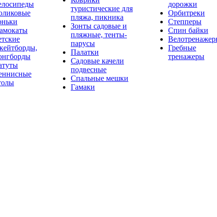
елосипеды
дорожки
туристические для
оликовые
Орбитреки
пляжа, пикника
оньки
Степперы
Зонты садовые и
амокаты
Спин байки
пляжные, тенты-
етские
Велотренажер
парусы
кейтборды,
Гребные
Палатки
онгборды
тренажеры
Садовые качели
атуты
подвесные
еннисные
Спальные мешки
толы
Гамаки