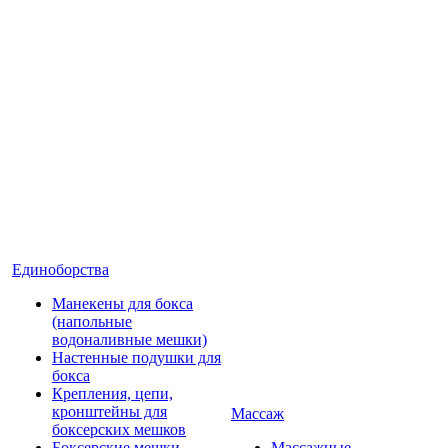
Единоборства
Манекены для бокса
(напольные
водоналивные мешки)
Настенные подушки для
бокса
Крепления, цепи,
кронштейны для
Массаж
боксерских мешков
Боксерские мешки
Массажные