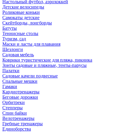
Настольный футбол, аэрохоккей
Детские велосипеды
Роликовые коньки
Самокаты детские
Скейтборды, лонгборды
Батуты
Теннисные столы
Туризм, сад
Маски и ласты для плавания
Шезлонги
Садовая мебель
Коврики туристические для пляжа, пикника
Зонты садовые и пляжные, тенты-парусы
Палатки
Садовые качели подвесные
Спальные мешки
Гамаки
Кардиотренажеры
Беговые дорожки
Орбитреки
Степперы
Спин байки
Велотренажеры
Гребные тренажеры
Единоборства