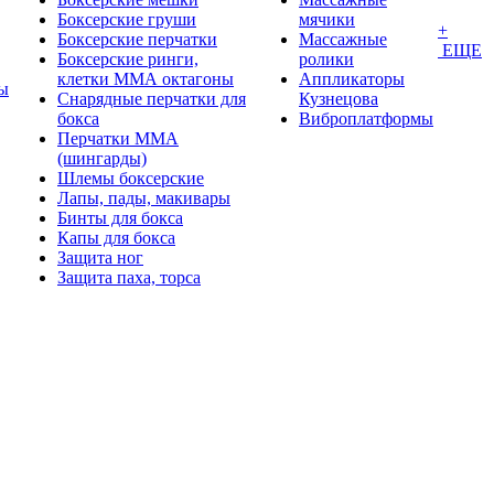
Боксерские груши
мячики
+
Боксерские перчатки
Массажные
ЕЩЕ
Боксерские ринги,
ролики
клетки ММА октагоны
Аппликаторы
ы
Снарядные перчатки для
Кузнецова
бокса
Виброплатформы
Перчатки MMA
(шингарды)
Шлемы боксерские
Лапы, пады, макивары
Бинты для бокса
Капы для бокса
Защита ног
Защита паха, торса