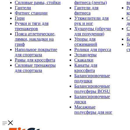
Силовые рамы, стойки
фитнеса (ленты)
в
Гантели
Гантели для
Р
Фитнес станции
фитнеса
к
Гири
Утяжелители для
С
Ручки и тяги для
рук и ног
д
тренажеров
Хулахупы (обручи
С
Пояса атлетические,
для похудения)
л
лямки, накладки на
Упоры для
Б
гриф
отжиманий
Т
Напольное покрытие
Ролики для пресса
с
для спортзала
Эспандеры
Рамы для кроссфита
Скакалки
Силовые тренажеры
Канаты для
для спортзала
кроссфита
Балансировочные
подушки
Балансировочные
полусферы BOSU
Балансировочные
диски
Масажные
полусферы для ног