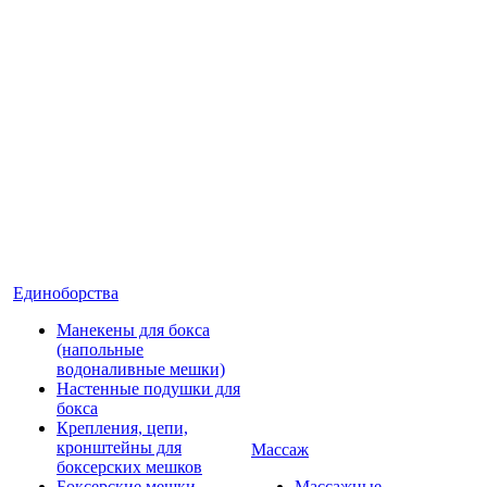
Единоборства
Манекены для бокса
(напольные
водоналивные мешки)
Настенные подушки для
бокса
Крепления, цепи,
кронштейны для
Массаж
боксерских мешков
Боксерские мешки
Массажные