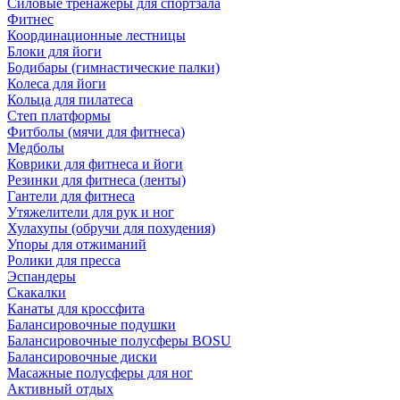
Силовые тренажеры для спортзала
Фитнес
Координационные лестницы
Блоки для йоги
Бодибары (гимнастические палки)
Колеса для йоги
Кольца для пилатеса
Степ платформы
Фитболы (мячи для фитнеса)
Медболы
Коврики для фитнеса и йоги
Резинки для фитнеса (ленты)
Гантели для фитнеса
Утяжелители для рук и ног
Хулахупы (обручи для похудения)
Упоры для отжиманий
Ролики для пресса
Эспандеры
Скакалки
Канаты для кроссфита
Балансировочные подушки
Балансировочные полусферы BOSU
Балансировочные диски
Масажные полусферы для ног
Активный отдых