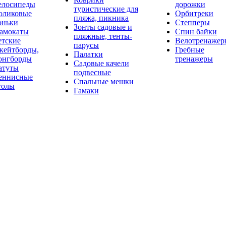
елосипеды
дорожки
туристические для
оликовые
Орбитреки
пляжа, пикника
оньки
Степперы
Зонты садовые и
амокаты
Спин байки
пляжные, тенты-
етские
Велотренажер
парусы
кейтборды,
Гребные
Палатки
онгборды
тренажеры
Садовые качели
атуты
подвесные
еннисные
Спальные мешки
толы
Гамаки