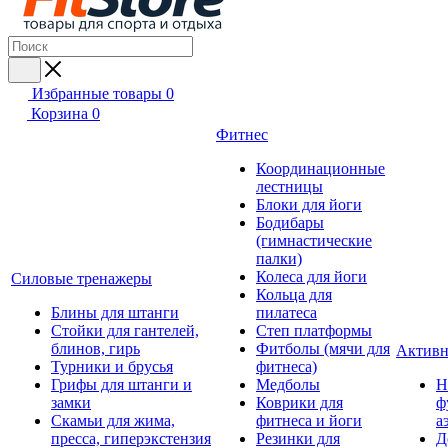
Избранные товары
0
Корзина
0
Фитнес
Координационные
лестницы
Блоки для йоги
Бодибары
(гимнастические
палки)
Колеса для йоги
Силовые тренажеры
Кольца для
Блины для штанги
пилатеса
Стойки для гантелей,
Степ платформы
блинов, гирь
Фитболы (мячи для
Активн
Турники и брусья
фитнеса)
Грифы для штанги и
Медболы
Н
замки
Коврики для
ф
Скамьи для жима,
фитнеса и йоги
а
пресса, гиперэкстензия
Резинки для
Д