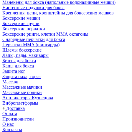
Манекены для бокса (напольные водоналивные мешки)
Настенные подушки для бокса
Крепления, цепи, кронштейны для боксерских мешков
Боксерские мешки
Боксерские груши
Боксерские перчатки
Боксерские ринги, клетки ММА октагоны
Снарядные перчатки для бокса
Перчатки MMA (шингарды)
Шлемы боксерские
Лапы, пады, макивары
Бинты для бокса
Капы для бокса
Защита ног
Защита паха, торса
Массаж
Массажные мячики
Массажные ролики
Аппликаторы Кузнецова
Виброплатформы
Доставка
Оплата
Производители
О нас
Контакты