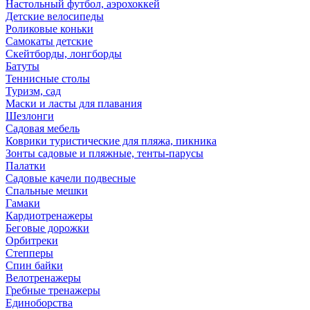
Настольный футбол, аэрохоккей
Детские велосипеды
Роликовые коньки
Самокаты детские
Скейтборды, лонгборды
Батуты
Теннисные столы
Туризм, сад
Маски и ласты для плавания
Шезлонги
Садовая мебель
Коврики туристические для пляжа, пикника
Зонты садовые и пляжные, тенты-парусы
Палатки
Садовые качели подвесные
Спальные мешки
Гамаки
Кардиотренажеры
Беговые дорожки
Орбитреки
Степперы
Спин байки
Велотренажеры
Гребные тренажеры
Единоборства