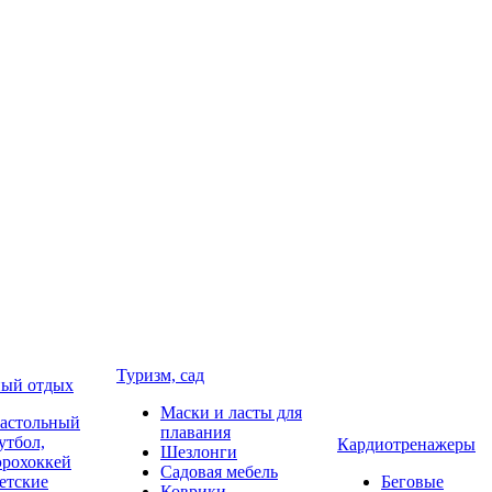
Туризм, сад
ый отдых
Маски и ласты для
астольный
плавания
утбол,
Кардиотренажеры
Шезлонги
эрохоккей
Садовая мебель
етские
Беговые
Коврики