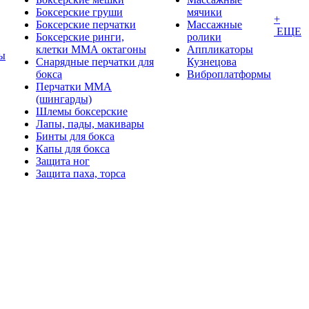
Боксерские груши
мячики
+
Боксерские перчатки
Массажные
ЕЩЕ
Боксерские ринги,
ролики
клетки ММА октагоны
Аппликаторы
ы
Снарядные перчатки для
Кузнецова
бокса
Виброплатформы
Перчатки MMA
(шингарды)
Шлемы боксерские
Лапы, пады, макивары
Бинты для бокса
Капы для бокса
Защита ног
Защита паха, торса