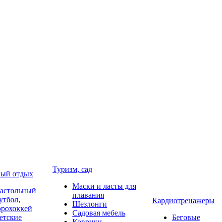
Туризм, сад
ый отдых
Маски и ласты для
астольный
плавания
утбол,
Кардиотренажеры
Шезлонги
эрохоккей
Садовая мебель
етские
Беговые
Коврики