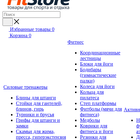
Избранные товары
0
Корзина
0
Фитнес
Координационные
лестницы
Блоки для йоги
Бодибары
(гимнастические
палки)
Колеса для йоги
Силовые тренажеры
Кольца для
Блины для штанги
пилатеса
Стойки для гантелей,
Степ платформы
блинов, гирь
Фитболы (мячи для
Активн
Турники и брусья
фитнеса)
Грифы для штанги и
Медболы
Н
замки
Коврики для
ф
Скамьи для жима,
фитнеса и йоги
а
пресса, гиперэкстензия
Резинки для
Д