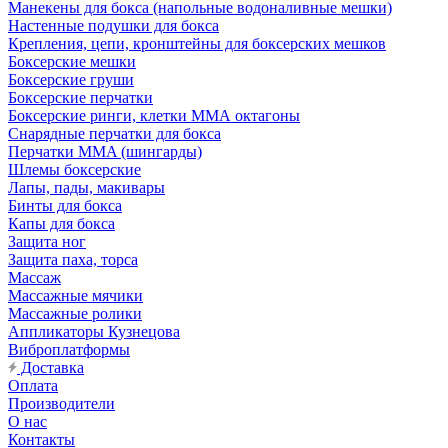
Манекены для бокса (напольные водоналивные мешки)
Настенные подушки для бокса
Крепления, цепи, кронштейны для боксерских мешков
Боксерские мешки
Боксерские груши
Боксерские перчатки
Боксерские ринги, клетки ММА октагоны
Снарядные перчатки для бокса
Перчатки MMA (шингарды)
Шлемы боксерские
Лапы, пады, макивары
Бинты для бокса
Капы для бокса
Защита ног
Защита паха, торса
Массаж
Массажные мячики
Массажные ролики
Аппликаторы Кузнецова
Виброплатформы
Доставка
Оплата
Производители
О нас
Контакты