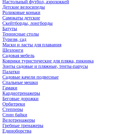
Настольный футбол, аэрохоккей
Детские велосипеды
Роликовые коньки
Самокаты детские
Скейтборды, лонгборды
Батуты
Теннисные столы
Туризм, сад
Маски и ласты для плавания
Шезлонги
Садовая мебель
Коврики туристические для пляжа, пикника
Зонты садовые и пляжные, тенты-парусы
Палатки
Садовые качели подвесные
Спальные мешки
Гамаки
Кардиотренажеры
Беговые дорожки
Орбитреки
Степперы
Спин байки
Велотренажеры
Гребные тренажеры
Единоборства