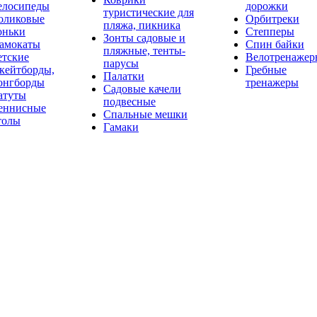
елосипеды
дорожки
туристические для
оликовые
Орбитреки
пляжа, пикника
оньки
Степперы
Зонты садовые и
амокаты
Спин байки
пляжные, тенты-
етские
Велотренажер
парусы
кейтборды,
Гребные
Палатки
онгборды
тренажеры
Садовые качели
атуты
подвесные
еннисные
Спальные мешки
толы
Гамаки