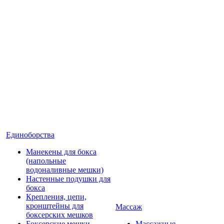
Единоборства
Манекены для бокса
(напольные
водоналивные мешки)
Настенные подушки для
бокса
Крепления, цепи,
кронштейны для
Массаж
боксерских мешков
Боксерские мешки
Массажные