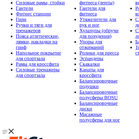
Силовые рамы, стойки
фитнеса (ленты)
в
Гантели
Гантели для
Р
Фитнес станции
фитнеса
к
Гири
Утяжелители для
С
Ручки и тяги для
рук и ног
д
тренажеров
Хулахупы (обручи
С
Пояса атлетические,
для похудения)
л
лямки, накладки на
Упоры для
Б
гриф
отжиманий
Т
Напольное покрытие
Ролики для пресса
с
для спортзала
Эспандеры
Рамы для кроссфита
Скакалки
Силовые тренажеры
Канаты для
для спортзала
кроссфита
Балансировочные
подушки
Балансировочные
полусферы BOSU
Балансировочные
диски
Масажные
полусферы для ног