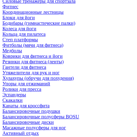
Силовые тренажеры для спортзала
Фитнес
Координационные лестницы
Блоки для йоги
Бодибары (гимнастические палки)
Колеса для йоги
Кольца для пилатеса
Степ платформы
Фитболы (мячи для фитнеса)
Медболы
Коврики для фитнеса и йоги
Резинки для фитнеса (ленты)
Гантели для фитнеса
Утяжелители для рук и ног
Хулахупы (обручи для похудения)
Упоры для отжиманий
Ролики для пресса
Эспандеры
Скакалки
Канаты для кроссфита
Балансировочные подушки
Балансировочные полусферы BOSU
Балансировочные диски
Масажные полусферы для ног
Активный отдых