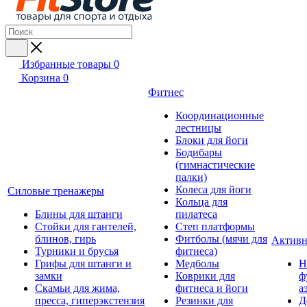
Избранные товары
0
Корзина
0
Фитнес
Координационные
лестницы
Блоки для йоги
Бодибары
(гимнастические
палки)
Колеса для йоги
Силовые тренажеры
Кольца для
Блины для штанги
пилатеса
Стойки для гантелей,
Степ платформы
блинов, гирь
Фитболы (мячи для
Активн
Турники и брусья
фитнеса)
Грифы для штанги и
Медболы
Н
замки
Коврики для
ф
Скамьи для жима,
фитнеса и йоги
а
пресса, гиперэкстензия
Резинки для
Д