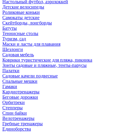
Настольный футбол, аэрохоккей
Детские велосипеды
Роликовые коньки
Самокаты детские
Скейтборды, лонгборды
Батуты
Теннисные столы
Туризм, сад
Маски и ласты для плавания
Шезлонги
Садовая мебель
Коврики туристические для пляжа, пикника
Зонты садовые и пляжные, тенты-парусы
Палатки
Садовые качели подвесные
Спальные мешки
Гамаки
Кардиотренажеры
Беговые дорожки
Орбитреки
Степперы
Спин байки
Велотренажеры
Гребные тренажеры
Единоборства