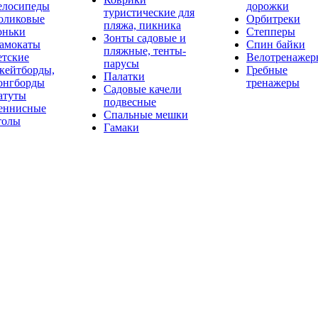
елосипеды
дорожки
туристические для
оликовые
Орбитреки
пляжа, пикника
оньки
Степперы
Зонты садовые и
амокаты
Спин байки
пляжные, тенты-
етские
Велотренажер
парусы
кейтборды,
Гребные
Палатки
онгборды
тренажеры
Садовые качели
атуты
подвесные
еннисные
Спальные мешки
толы
Гамаки