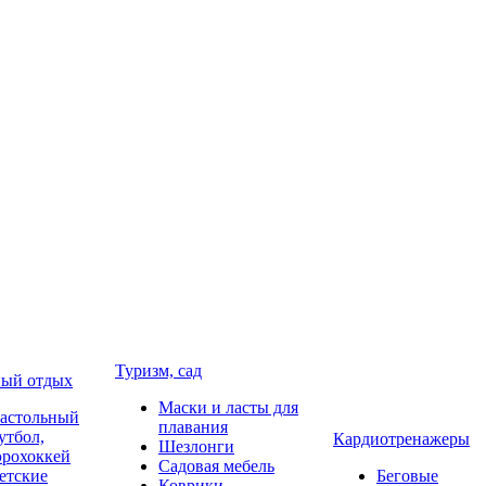
Туризм, сад
ый отдых
Маски и ласты для
астольный
плавания
утбол,
Кардиотренажеры
Шезлонги
эрохоккей
Садовая мебель
етские
Беговые
Коврики