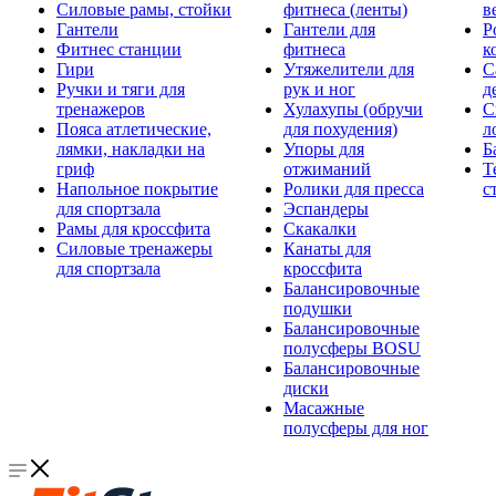
Силовые рамы, стойки
фитнеса (ленты)
в
Гантели
Гантели для
Р
Фитнес станции
фитнеса
к
Гири
Утяжелители для
С
Ручки и тяги для
рук и ног
д
тренажеров
Хулахупы (обручи
С
Пояса атлетические,
для похудения)
л
лямки, накладки на
Упоры для
Б
гриф
отжиманий
Т
Напольное покрытие
Ролики для пресса
с
для спортзала
Эспандеры
Рамы для кроссфита
Скакалки
Силовые тренажеры
Канаты для
для спортзала
кроссфита
Балансировочные
подушки
Балансировочные
полусферы BOSU
Балансировочные
диски
Масажные
полусферы для ног