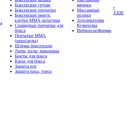
Боксерские груши
мячики
+
Боксерские перчатки
Массажные
ЕЩЕ
Боксерские ринги,
ролики
клетки ММА октагоны
Аппликаторы
ы
Снарядные перчатки для
Кузнецова
бокса
Виброплатформы
Перчатки MMA
(шингарды)
Шлемы боксерские
Лапы, пады, макивары
Бинты для бокса
Капы для бокса
Защита ног
Защита паха, торса