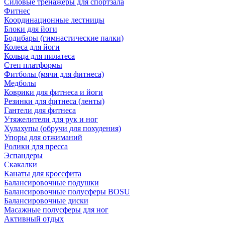
Силовые тренажеры для спортзала
Фитнес
Координационные лестницы
Блоки для йоги
Бодибары (гимнастические палки)
Колеса для йоги
Кольца для пилатеса
Степ платформы
Фитболы (мячи для фитнеса)
Медболы
Коврики для фитнеса и йоги
Резинки для фитнеса (ленты)
Гантели для фитнеса
Утяжелители для рук и ног
Хулахупы (обручи для похудения)
Упоры для отжиманий
Ролики для пресса
Эспандеры
Скакалки
Канаты для кроссфита
Балансировочные подушки
Балансировочные полусферы BOSU
Балансировочные диски
Масажные полусферы для ног
Активный отдых