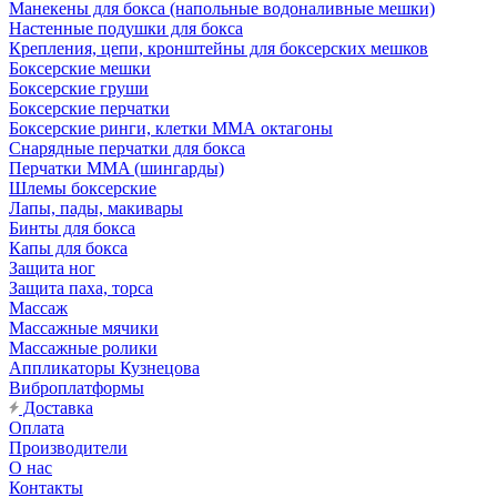
Манекены для бокса (напольные водоналивные мешки)
Настенные подушки для бокса
Крепления, цепи, кронштейны для боксерских мешков
Боксерские мешки
Боксерские груши
Боксерские перчатки
Боксерские ринги, клетки ММА октагоны
Снарядные перчатки для бокса
Перчатки MMA (шингарды)
Шлемы боксерские
Лапы, пады, макивары
Бинты для бокса
Капы для бокса
Защита ног
Защита паха, торса
Массаж
Массажные мячики
Массажные ролики
Аппликаторы Кузнецова
Виброплатформы
Доставка
Оплата
Производители
О нас
Контакты