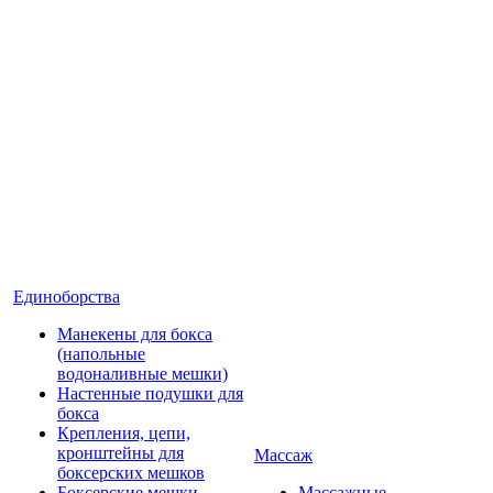
Единоборства
Манекены для бокса
(напольные
водоналивные мешки)
Настенные подушки для
бокса
Крепления, цепи,
кронштейны для
Массаж
боксерских мешков
Боксерские мешки
Массажные