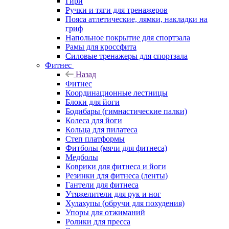
Гири
Ручки и тяги для тренажеров
Пояса атлетические, лямки, накладки на
гриф
Напольное покрытие для спортзала
Рамы для кроссфита
Силовые тренажеры для спортзала
Фитнес
Назад
Фитнес
Координационные лестницы
Блоки для йоги
Бодибары (гимнастические палки)
Колеса для йоги
Кольца для пилатеса
Степ платформы
Фитболы (мячи для фитнеса)
Медболы
Коврики для фитнеса и йоги
Резинки для фитнеса (ленты)
Гантели для фитнеса
Утяжелители для рук и ног
Хулахупы (обручи для похудения)
Упоры для отжиманий
Ролики для пресса