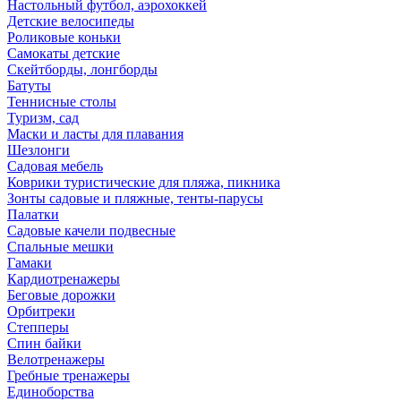
Настольный футбол, аэрохоккей
Детские велосипеды
Роликовые коньки
Самокаты детские
Скейтборды, лонгборды
Батуты
Теннисные столы
Туризм, сад
Маски и ласты для плавания
Шезлонги
Садовая мебель
Коврики туристические для пляжа, пикника
Зонты садовые и пляжные, тенты-парусы
Палатки
Садовые качели подвесные
Спальные мешки
Гамаки
Кардиотренажеры
Беговые дорожки
Орбитреки
Степперы
Спин байки
Велотренажеры
Гребные тренажеры
Единоборства