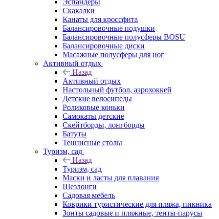
Эспандеры
Скакалки
Канаты для кроссфита
Балансировочные подушки
Балансировочные полусферы BOSU
Балансировочные диски
Масажные полусферы для ног
Активный отдых
Назад
Активный отдых
Настольный футбол, аэрохоккей
Детские велосипеды
Роликовые коньки
Самокаты детские
Скейтборды, лонгборды
Батуты
Теннисные столы
Туризм, сад
Назад
Туризм, сад
Маски и ласты для плавания
Шезлонги
Садовая мебель
Коврики туристические для пляжа, пикника
Зонты садовые и пляжные, тенты-парусы