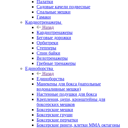
Палатки
Садовые качели подвесные
Спальные мешки
Гамаки
Кардиотренажеры
Назад
Кардиотренажеры
Беговые дорожки
Орбитреки
Степперы
Спин байки
Велотренажеры
Гребные тренажеры
Единоборства
Назад
Единоборства
Манекены для бокса (напольные
водоналивные мешки)
Настенные подушки для бокса
Крепления, цепи, кронштейны для
боксерских мешков
Боксерские мешки
Боксерские груши
Боксерские перчатки
Боксерские ринги, клетки ММА октагоны