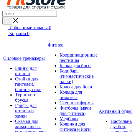
Избранные товары
0
Корзина
0
Фитнес
Координационные
Силовые тренажеры
лестницы
Блоки для йоги
Блины для
Бодибары
штанги
(гимнастические
Стойки для
палки)
гантелей,
Колеса для йоги
блинов, гирь
Кольца для
Турники и
пилатеса
брусья
Степ платформы
Грифы для
Фитболы (мячи
штанги и
Активный отды
для фитнеса)
замки
Медболы
Скамьи для
Настольн
Коврики для
жима, пресса,
футбол,
фитнеса и йоги
гиперэкстензия
аэрохокке