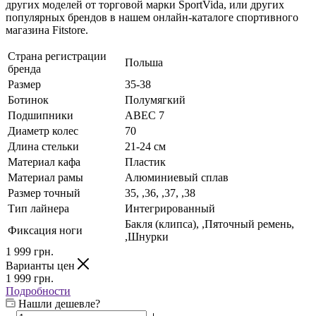
других моделей от торговой марки SportVida, или других
популярных брендов в нашем онлайн-каталоге спортивного
магазина Fitstore.
Страна регистрации
Польша
бренда
Размер
35-38
Ботинок
Полумягкий
Подшипники
ABEC 7
Диаметр колес
70
Длина стельки
21-24 см
Материал кафа
Пластик
Материал рамы
Алюминиевый сплав
Размер точный
35, ,36, ,37, ,38
Тип лайнера
Интегрированный
Бакля (клипса), ,Пяточный ремень,
Фиксация ноги
,Шнурки
1 999
грн.
Варианты цен
1 999
грн.
Подробности
Нашли дешевле?