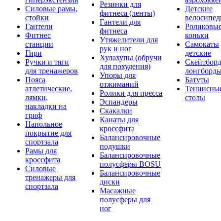
Резинки для
Силовые рамы,
Детские
фитнеса (ленты)
стойки
велосипе
Гантели для
Гантели
Роликовы
фитнеса
Фитнес
коньки
Утяжелители для
станции
Самокаты
рук и ног
Гири
детские
Хулахупы (обручи
Ручки и тяги
Скейтборд
для похудения)
для тренажеров
лонгборд
Упоры для
Пояса
Батуты
отжиманий
атлетические,
Теннисны
Ролики для пресса
лямки,
столы
Эспандеры
накладки на
Скакалки
гриф
Канаты для
Напольное
кроссфита
покрытие для
Балансировочные
спортзала
подушки
Рамы для
Балансировочные
кроссфита
полусферы BOSU
Силовые
Балансировочные
тренажеры для
диски
спортзала
Масажные
полусферы для
ног