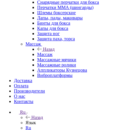
Снарядные перчатки для бокса
Перчатки MMA (шингарды)
Шлемы боксерские
Лапы, пады, макивары
Бинты для бокса
Капы для бокса
Защита ног
Защита паха, торса
Массаж
Назад
Массаж
Массажные мячики
Массажные ролики
Аппликаторы Кузнецова
Виброплатформы
Доставка
Оплата
Производители
О нас
Контакты
Ru
Назад
Язык
Ru