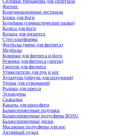
Силовые тренажеры для спортзала
Фитнес
Координационные лестницы
Блоки для йоги
Бодибары (гимнастические палки)
Колеса для йоги
Кольца для пилатеса
Степ платформы
Фитболы (мячи для фитнеса)
Медболы
Коврики для фитнеса и йоги
Резинки для фитнеса (ленты)
Гантели для фитнеса
Утяжелители для рук и ног
Хулахупы (обручи для похудения)
Упоры для отжиманий
Ролики для пресса
Эспандеры
Скакалки
Канаты для кроссфита
Балансировочные подушки
Балансировочные полусферы BOSU
Балансировочные диски
Масажные полусферы для ног
Активный отдых