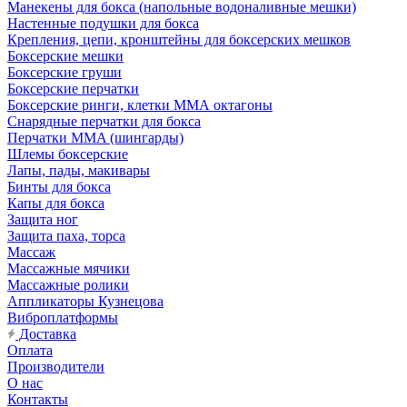
Манекены для бокса (напольные водоналивные мешки)
Настенные подушки для бокса
Крепления, цепи, кронштейны для боксерских мешков
Боксерские мешки
Боксерские груши
Боксерские перчатки
Боксерские ринги, клетки ММА октагоны
Снарядные перчатки для бокса
Перчатки MMA (шингарды)
Шлемы боксерские
Лапы, пады, макивары
Бинты для бокса
Капы для бокса
Защита ног
Защита паха, торса
Массаж
Массажные мячики
Массажные ролики
Аппликаторы Кузнецова
Виброплатформы
Доставка
Оплата
Производители
О нас
Контакты