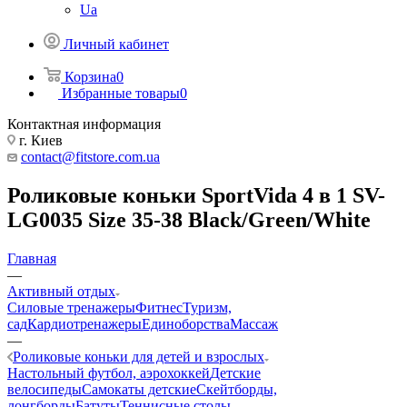
Ua
Личный кабинет
Корзина
0
Избранные товары
0
Контактная информация
г. Киев
contact@fitstore.com.ua
Роликовые коньки SportVida 4 в 1 SV-
LG0035 Size 35-38 Black/Green/White
Главная
—
Активный отдых
Силовые тренажеры
Фитнес
Туризм,
сад
Кардиотренажеры
Единоборства
Массаж
—
Роликовые коньки для детей и взрослых
Настольный футбол, аэрохоккей
Детские
велосипеды
Самокаты детские
Скейтборды,
лонгборды
Батуты
Теннисные столы