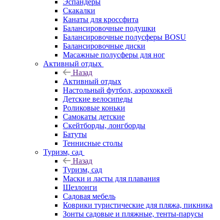
Эспандеры
Скакалки
Канаты для кроссфита
Балансировочные подушки
Балансировочные полусферы BOSU
Балансировочные диски
Масажные полусферы для ног
Активный отдых
Назад
Активный отдых
Настольный футбол, аэрохоккей
Детские велосипеды
Роликовые коньки
Самокаты детские
Скейтборды, лонгборды
Батуты
Теннисные столы
Туризм, сад
Назад
Туризм, сад
Маски и ласты для плавания
Шезлонги
Садовая мебель
Коврики туристические для пляжа, пикника
Зонты садовые и пляжные, тенты-парусы