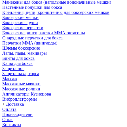
Манекены для бокса (напольные водоналивные мешки)
Настенные подушки для бокса
Крепления, цепи, кронштейны для боксерских мешков
Боксерские мешки
Боксерские груши
Боксерские перчатки
Боксерские ринги, клетки ММА октагоны
Снарядные перчатки для бокса
Перчатки MMA (шингарды)
Шлемы боксерские
Лапы, пады, макивары
Бинты для бокса
Капы для бокса
Защита ног
Защита паха, торса
Массаж
Массажные мячики
Массажные ролики
Аппликаторы Кузнецова
Виброплатформы
Доставка
Оплата
Производители
О нас
Контакты