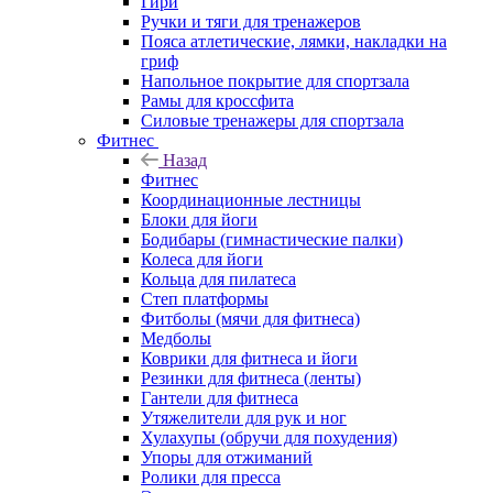
Гири
Ручки и тяги для тренажеров
Пояса атлетические, лямки, накладки на
гриф
Напольное покрытие для спортзала
Рамы для кроссфита
Силовые тренажеры для спортзала
Фитнес
Назад
Фитнес
Координационные лестницы
Блоки для йоги
Бодибары (гимнастические палки)
Колеса для йоги
Кольца для пилатеса
Степ платформы
Фитболы (мячи для фитнеса)
Медболы
Коврики для фитнеса и йоги
Резинки для фитнеса (ленты)
Гантели для фитнеса
Утяжелители для рук и ног
Хулахупы (обручи для похудения)
Упоры для отжиманий
Ролики для пресса