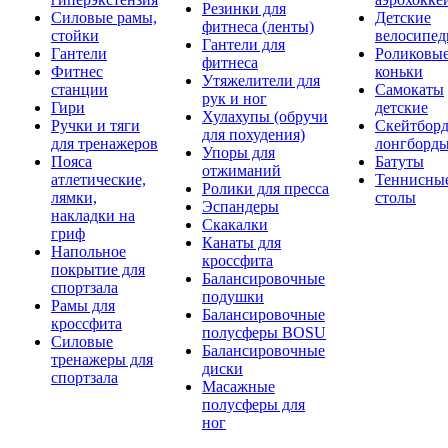
Резинки для
Силовые рамы,
Детские
фитнеса (ленты)
стойки
велосипе
Гантели для
Гантели
Роликовы
фитнеса
Фитнес
коньки
Утяжелители для
станции
Самокаты
рук и ног
Гири
детские
Хулахупы (обручи
Ручки и тяги
Скейтборд
для похудения)
для тренажеров
лонгборд
Упоры для
Пояса
Батуты
отжиманий
атлетические,
Теннисны
Ролики для пресса
лямки,
столы
Эспандеры
накладки на
Скакалки
гриф
Канаты для
Напольное
кроссфита
покрытие для
Балансировочные
спортзала
подушки
Рамы для
Балансировочные
кроссфита
полусферы BOSU
Силовые
Балансировочные
тренажеры для
диски
спортзала
Масажные
полусферы для
ног