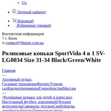
Ua
Личный кабинет
Корзина
0
Избранные товары
0
Контактная информация
г. Киев
contact@fitstore.com.ua
Роликовые коньки SportVida 4 в 1 SV-
LG0034 Size 31-34 Black/Green/White
Главная
—
Активный отдых
Силовые тренажеры
Фитнес
Туризм,
сад
Кардиотренажеры
Единоборства
Массаж
—
Роликовые коньки для детей и взрослых
Настольный футбол, аэрохоккей
Детские
велосипеды
Самокаты детские
Скейтборды,
лонгборды
Батуты
Теннисные столы