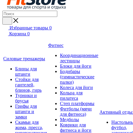
Избранные товары
0
Корзина
0
Фитнес
Координационные
Силовые тренажеры
лестницы
Блоки для йоги
Блины для
Бодибары
штанги
(гимнастические
Стойки для
палки)
гантелей,
Колеса для йоги
блинов, гирь
Кольца для
Турники и
пилатеса
брусья
Степ платформы
Грифы для
Фитболы (мячи
штанги и
Активный отды
для фитнеса)
замки
Медболы
Скамьи для
Настольн
Коврики для
жима, пресса,
футбол,
фитнеса и йоги
гиперэкстензия
аэрохокке