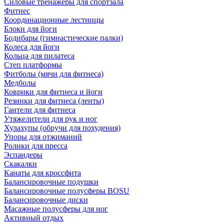
Силовые тренажеры для спортзала
Фитнес
Координационные лестницы
Блоки для йоги
Бодибары (гимнастические палки)
Колеса для йоги
Кольца для пилатеса
Степ платформы
Фитболы (мячи для фитнеса)
Медболы
Коврики для фитнеса и йоги
Резинки для фитнеса (ленты)
Гантели для фитнеса
Утяжелители для рук и ног
Хулахупы (обручи для похудения)
Упоры для отжиманий
Ролики для пресса
Эспандеры
Скакалки
Канаты для кроссфита
Балансировочные подушки
Балансировочные полусферы BOSU
Балансировочные диски
Масажные полусферы для ног
Активный отдых