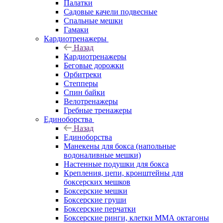
Палатки
Садовые качели подвесные
Спальные мешки
Гамаки
Кардиотренажеры
Назад
Кардиотренажеры
Беговые дорожки
Орбитреки
Степперы
Спин байки
Велотренажеры
Гребные тренажеры
Единоборства
Назад
Единоборства
Манекены для бокса (напольные
водоналивные мешки)
Настенные подушки для бокса
Крепления, цепи, кронштейны для
боксерских мешков
Боксерские мешки
Боксерские груши
Боксерские перчатки
Боксерские ринги, клетки ММА октагоны