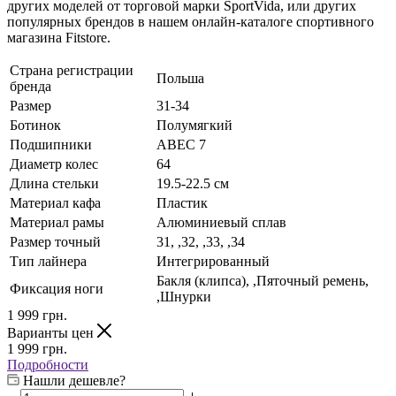
других моделей от торговой марки SportVida, или других
популярных брендов в нашем онлайн-каталоге спортивного
магазина Fitstore.
Страна регистрации
Польша
бренда
Размер
31-34
Ботинок
Полумягкий
Подшипники
ABEC 7
Диаметр колес
64
Длина стельки
19.5-22.5 см
Материал кафа
Пластик
Материал рамы
Алюминиевый сплав
Размер точный
31, ,32, ,33, ,34
Тип лайнера
Интегрированный
Бакля (клипса), ,Пяточный ремень,
Фиксация ноги
,Шнурки
1 999
грн.
Варианты цен
1 999
грн.
Подробности
Нашли дешевле?