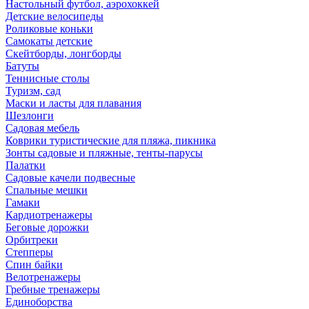
Настольный футбол, аэрохоккей
Детские велосипеды
Роликовые коньки
Самокаты детские
Скейтборды, лонгборды
Батуты
Теннисные столы
Туризм, сад
Маски и ласты для плавания
Шезлонги
Садовая мебель
Коврики туристические для пляжа, пикника
Зонты садовые и пляжные, тенты-парусы
Палатки
Садовые качели подвесные
Спальные мешки
Гамаки
Кардиотренажеры
Беговые дорожки
Орбитреки
Степперы
Спин байки
Велотренажеры
Гребные тренажеры
Единоборства