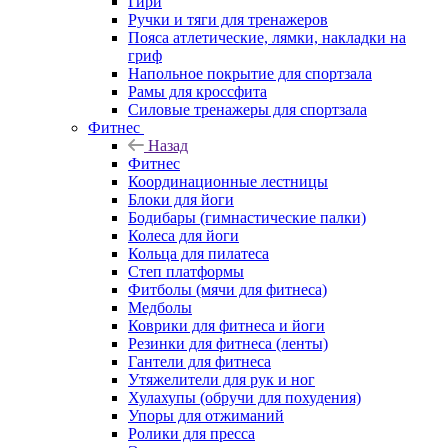
Гири
Ручки и тяги для тренажеров
Пояса атлетические, лямки, накладки на
гриф
Напольное покрытие для спортзала
Рамы для кроссфита
Силовые тренажеры для спортзала
Фитнес
Назад
Фитнес
Координационные лестницы
Блоки для йоги
Бодибары (гимнастические палки)
Колеса для йоги
Кольца для пилатеса
Степ платформы
Фитболы (мячи для фитнеса)
Медболы
Коврики для фитнеса и йоги
Резинки для фитнеса (ленты)
Гантели для фитнеса
Утяжелители для рук и ног
Хулахупы (обручи для похудения)
Упоры для отжиманий
Ролики для пресса