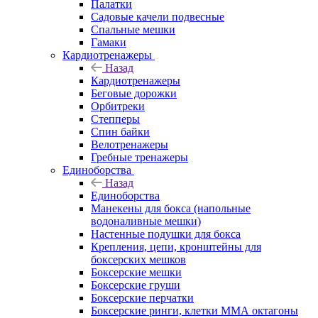
Палатки
Садовые качели подвесные
Спальные мешки
Гамаки
Кардиотренажеры
Назад
Кардиотренажеры
Беговые дорожки
Орбитреки
Степперы
Спин байки
Велотренажеры
Гребные тренажеры
Единоборства
Назад
Единоборства
Манекены для бокса (напольные
водоналивные мешки)
Настенные подушки для бокса
Крепления, цепи, кронштейны для
боксерских мешков
Боксерские мешки
Боксерские груши
Боксерские перчатки
Боксерские ринги, клетки ММА октагоны