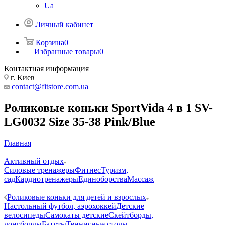
Ua
Личный кабинет
Корзина
0
Избранные товары
0
Контактная информация
г. Киев
contact@fitstore.com.ua
Роликовые коньки SportVida 4 в 1 SV-
LG0032 Size 35-38 Pink/Blue
Главная
—
Активный отдых
Силовые тренажеры
Фитнес
Туризм,
сад
Кардиотренажеры
Единоборства
Массаж
—
Роликовые коньки для детей и взрослых
Настольный футбол, аэрохоккей
Детские
велосипеды
Самокаты детские
Скейтборды,
лонгборды
Батуты
Теннисные столы