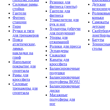
Резинки для
Силовые рамы,
Детские
фитнеса (ленты)
стойки
велосипе
Гантели для
Гантели
Роликовы
фитнеса
Фитнес
коньки
Утяжелители для
станции
Самокаты
рук и ног
Гири
детские
Хулахупы (обручи
Ручки и тяги
Скейтборд
для похудения)
для тренажеров
лонгборд
Упоры для
Пояса
Батуты
отжиманий
атлетические,
Теннисны
Ролики для пресса
лямки,
столы
Эспандеры
накладки на
Скакалки
гриф
Канаты для
Напольное
кроссфита
покрытие для
Балансировочные
спортзала
подушки
Рамы для
Балансировочные
кроссфита
полусферы BOSU
Силовые
Балансировочные
тренажеры для
диски
спортзала
Масажные
полусферы для
ног