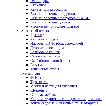
Эспандеры
Скакалки
Канаты для кроссфита
Балансировочные подушки
Балансировочные полусферы BOSU
Балансировочные диски
Масажные полусферы для ног
Активный отдых
Назад
Активный отдых
Настольный футбол, аэрохоккей
Детские велосипеды
Роликовые коньки
Самокаты детские
Скейтборды, лонгборды
Батуты
Теннисные столы
Туризм, сад
Назад
Туризм, сад
Маски и ласты для плавания
Шезлонги
Садовая мебель
Коврики туристические для пляжа, пикника
Зонты садовые и пляжные, тенты-парусы