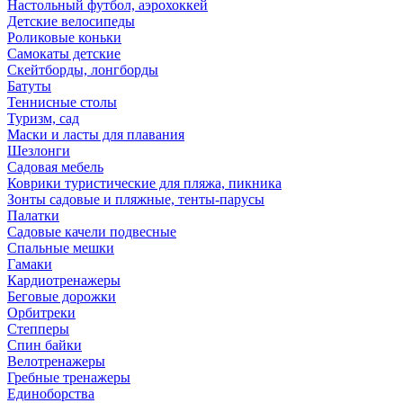
Настольный футбол, аэрохоккей
Детские велосипеды
Роликовые коньки
Самокаты детские
Скейтборды, лонгборды
Батуты
Теннисные столы
Туризм, сад
Маски и ласты для плавания
Шезлонги
Садовая мебель
Коврики туристические для пляжа, пикника
Зонты садовые и пляжные, тенты-парусы
Палатки
Садовые качели подвесные
Спальные мешки
Гамаки
Кардиотренажеры
Беговые дорожки
Орбитреки
Степперы
Спин байки
Велотренажеры
Гребные тренажеры
Единоборства