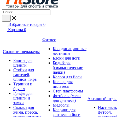
Избранные товары
0
Корзина
0
Фитнес
Координационные
Силовые тренажеры
лестницы
Блоки для йоги
Блины для
Бодибары
штанги
(гимнастические
Стойки для
палки)
гантелей,
Колеса для йоги
блинов, гирь
Кольца для
Турники и
пилатеса
брусья
Степ платформы
Грифы для
Фитболы (мячи
штанги и
Активный отды
для фитнеса)
замки
Медболы
Скамьи для
Настольн
Коврики для
жима, пресса,
футбол,
фитнеса и йоги
гиперэкстензия
аэрохокке