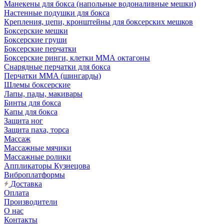
Манекены для бокса (напольные водоналивные мешки)
Настенные подушки для бокса
Крепления, цепи, кронштейны для боксерских мешков
Боксерские мешки
Боксерские груши
Боксерские перчатки
Боксерские ринги, клетки ММА октагоны
Снарядные перчатки для бокса
Перчатки MMA (шингарды)
Шлемы боксерские
Лапы, пады, макивары
Бинты для бокса
Капы для бокса
Защита ног
Защита паха, торса
Массаж
Массажные мячики
Массажные ролики
Аппликаторы Кузнецова
Виброплатформы
Доставка
Оплата
Производители
О нас
Контакты