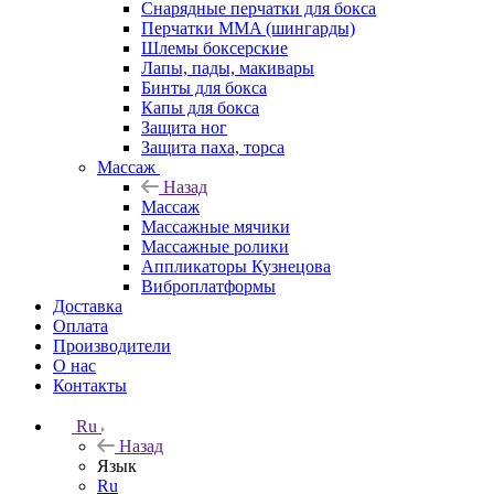
Снарядные перчатки для бокса
Перчатки MMA (шингарды)
Шлемы боксерские
Лапы, пады, макивары
Бинты для бокса
Капы для бокса
Защита ног
Защита паха, торса
Массаж
Назад
Массаж
Массажные мячики
Массажные ролики
Аппликаторы Кузнецова
Виброплатформы
Доставка
Оплата
Производители
О нас
Контакты
Ru
Назад
Язык
Ru