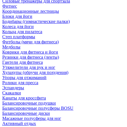
Силовые тренажеры для спортзала
Фитнес
Координационные лестницы
Блоки для йоги
Бодибары (гимнастические палки)
Колеса для йоги
Кольца для пилатеса
Степ платформы
Фитболы (мячи для фитнеса)
Медболы
Коврики для фитнеса и йоги
Резинки для фитнеса (ленты)
Гантели для фитнеса
Утяжелители для рук и ног
Хулахупы (обручи для похудения)
Упоры для отжиманий
Ролики для пресса
Эспандеры
Скакалки
Канаты для кроссфита
Балансировочные подушки
Балансировочные полусферы BOSU
Балансировочные диски
Масажные полусферы для ног
Активный отдых