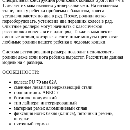
Специальная конструкция роликовых коньков
SportVida
- 4 в
1, делает их максимально универсальными. На начальном
этапе, пока у ребенка проблемы с балансом, колеса
устанавливаются по два в ряд. Позже, ролики легко
переоборудовать, установив два передних колеса в ряд.
Опытные роллеры могут начинать с классической
расстановки колес - все в один ряд. Также в комплекте
сменные лезвия, которые за считанные минуты превратят
любимые ролики вашего ребенка в ледовые коньки.
Система регулирования размера позволит использовать
ролики даже если нога ребенка вырастет. Рассчитана данная
модель на 4 размера.
ОСОБЕННОСТИ:
колеса: PU 70 мм 82А
сменные лезвия из нержавеющей стали
подшипники: ABEC 7
ботинок: полумягкий
тип лайнера: интегрированный
материал рамы: алюминиевый сплав
фиксация ноги: бакля (клипса), пяточный ремень,
шнурки
пяточный тормоз