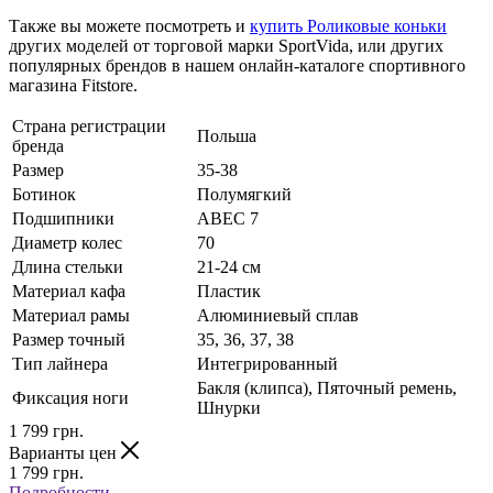
Также вы можете посмотреть и
купить Роликовые коньки
других моделей от торговой марки SportVida, или других
популярных брендов в нашем онлайн-каталоге спортивного
магазина Fitstore.
Страна регистрации
Польша
бренда
Размер
35-38
Ботинок
Полумягкий
Подшипники
ABEC 7
Диаметр колес
70
Длина стельки
21-24 см
Материал кафа
Пластик
Материал рамы
Алюминиевый сплав
Размер точный
35, 36, 37, 38
Тип лайнера
Интегрированный
Бакля (клипса), Пяточный ремень,
Фиксация ноги
Шнурки
1 799
грн.
Варианты цен
1 799
грн.
Подробности