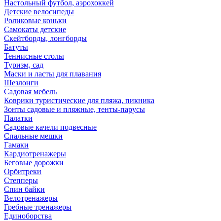
Настольный футбол, аэрохоккей
Детские велосипеды
Роликовые коньки
Самокаты детские
Скейтборды, лонгборды
Батуты
Теннисные столы
Туризм, сад
Маски и ласты для плавания
Шезлонги
Садовая мебель
Коврики туристические для пляжа, пикника
Зонты садовые и пляжные, тенты-парусы
Палатки
Садовые качели подвесные
Спальные мешки
Гамаки
Кардиотренажеры
Беговые дорожки
Орбитреки
Степперы
Спин байки
Велотренажеры
Гребные тренажеры
Единоборства