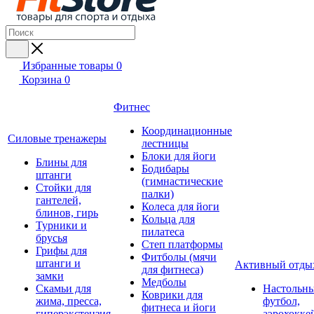
Избранные товары
0
Корзина
0
Фитнес
Координационные
Силовые тренажеры
лестницы
Блоки для йоги
Блины для
Бодибары
штанги
(гимнастические
Стойки для
палки)
гантелей,
Колеса для йоги
блинов, гирь
Кольца для
Турники и
пилатеса
брусья
Степ платформы
Грифы для
Фитболы (мячи
штанги и
Активный отды
для фитнеса)
замки
Медболы
Скамьи для
Настольн
Коврики для
жима, пресса,
футбол,
фитнеса и йоги
гиперэкстензия
аэрохокке