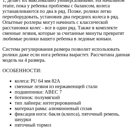
1, делает их максимально универсальными. На начальном
этапе, пока у ребенка проблемы с балансом, колеса
устанавливаются по два в ряд. Позже, ролики легко
переоборудовать, установив два передних колеса в ряд.
Опытные роллеры могут начинать с классической
расстановки колес - все в один ряд. Также в комплекте
сменные лезвия, которые за считанные минуты превратят
любимые ролики вашего ребенка в ледовые коньки.
Система регулирования размера позволит использовать
ролики даже если нога ребенка вырастет. Рассчитана данная
модель на 4 размера.
ОСОБЕННОСТИ:
колеса: PU 64 мм 82А
сменные лезвия из нержавеющей стали
подшипники: ABEC 7
ботинок: полумягкий
тип лайнера: интегрированный
материал рамы: алюминиевый сплав
фиксация ноги: бакля (клипса), пяточный ремень,
шнурки
пяточный тормоз