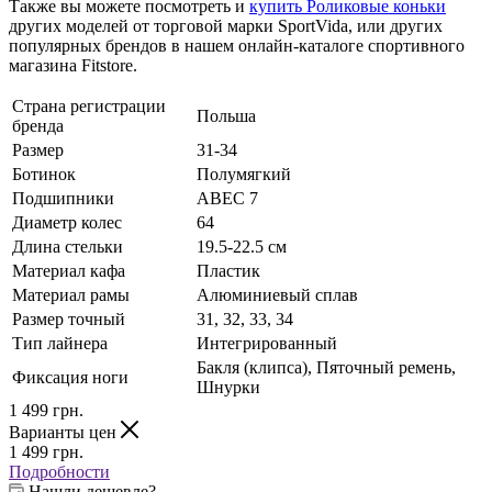
Также вы можете посмотреть и
купить Роликовые коньки
других моделей от торговой марки SportVida, или других
популярных брендов в нашем онлайн-каталоге спортивного
магазина Fitstore.
Страна регистрации
Польша
бренда
Размер
31-34
Ботинок
Полумягкий
Подшипники
ABEC 7
Диаметр колес
64
Длина стельки
19.5-22.5 см
Материал кафа
Пластик
Материал рамы
Алюминиевый сплав
Размер точный
31, 32, 33, 34
Тип лайнера
Интегрированный
Бакля (клипса), Пяточный ремень,
Фиксация ноги
Шнурки
1 499
грн.
Варианты цен
1 499
грн.
Подробности
Нашли дешевле?