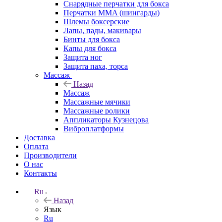
Снарядные перчатки для бокса
Перчатки MMA (шингарды)
Шлемы боксерские
Лапы, пады, макивары
Бинты для бокса
Капы для бокса
Защита ног
Защита паха, торса
Массаж
Назад
Массаж
Массажные мячики
Массажные ролики
Аппликаторы Кузнецова
Виброплатформы
Доставка
Оплата
Производители
О нас
Контакты
Ru
Назад
Язык
Ru