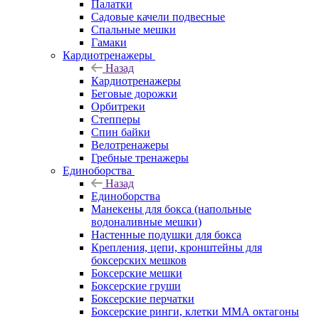
Палатки
Садовые качели подвесные
Спальные мешки
Гамаки
Кардиотренажеры
Назад
Кардиотренажеры
Беговые дорожки
Орбитреки
Степперы
Спин байки
Велотренажеры
Гребные тренажеры
Единоборства
Назад
Единоборства
Манекены для бокса (напольные
водоналивные мешки)
Настенные подушки для бокса
Крепления, цепи, кронштейны для
боксерских мешков
Боксерские мешки
Боксерские груши
Боксерские перчатки
Боксерские ринги, клетки ММА октагоны