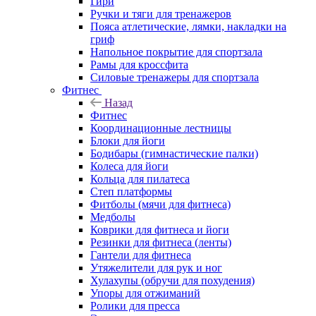
Гири
Ручки и тяги для тренажеров
Пояса атлетические, лямки, накладки на
гриф
Напольное покрытие для спортзала
Рамы для кроссфита
Силовые тренажеры для спортзала
Фитнес
Назад
Фитнес
Координационные лестницы
Блоки для йоги
Бодибары (гимнастические палки)
Колеса для йоги
Кольца для пилатеса
Степ платформы
Фитболы (мячи для фитнеса)
Медболы
Коврики для фитнеса и йоги
Резинки для фитнеса (ленты)
Гантели для фитнеса
Утяжелители для рук и ног
Хулахупы (обручи для похудения)
Упоры для отжиманий
Ролики для пресса