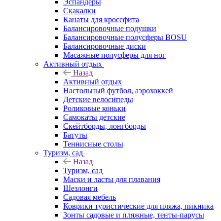
Эспандеры
Скакалки
Канаты для кроссфита
Балансировочные подушки
Балансировочные полусферы BOSU
Балансировочные диски
Масажные полусферы для ног
Активный отдых
Назад
Активный отдых
Настольный футбол, аэрохоккей
Детские велосипеды
Роликовые коньки
Самокаты детские
Скейтборды, лонгборды
Батуты
Теннисные столы
Туризм, сад
Назад
Туризм, сад
Маски и ласты для плавания
Шезлонги
Садовая мебель
Коврики туристические для пляжа, пикника
Зонты садовые и пляжные, тенты-парусы