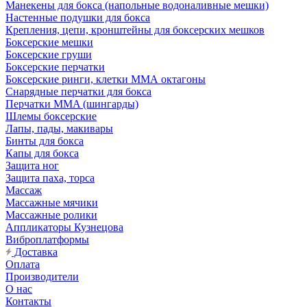
Манекены для бокса (напольные водоналивные мешки)
Настенные подушки для бокса
Крепления, цепи, кронштейны для боксерских мешков
Боксерские мешки
Боксерские груши
Боксерские перчатки
Боксерские ринги, клетки ММА октагоны
Снарядные перчатки для бокса
Перчатки MMA (шингарды)
Шлемы боксерские
Лапы, пады, макивары
Бинты для бокса
Капы для бокса
Защита ног
Защита паха, торса
Массаж
Массажные мячики
Массажные ролики
Аппликаторы Кузнецова
Виброплатформы
Доставка
Оплата
Производители
О нас
Контакты