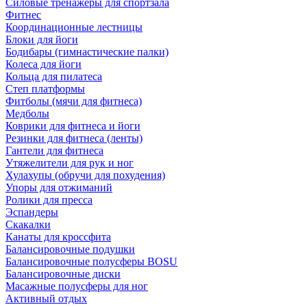
Силовые тренажеры для спортзала
Фитнес
Координационные лестницы
Блоки для йоги
Бодибары (гимнастические палки)
Колеса для йоги
Кольца для пилатеса
Степ платформы
Фитболы (мячи для фитнеса)
Медболы
Коврики для фитнеса и йоги
Резинки для фитнеса (ленты)
Гантели для фитнеса
Утяжелители для рук и ног
Хулахупы (обручи для похудения)
Упоры для отжиманий
Ролики для пресса
Эспандеры
Скакалки
Канаты для кроссфита
Балансировочные подушки
Балансировочные полусферы BOSU
Балансировочные диски
Масажные полусферы для ног
Активный отдых