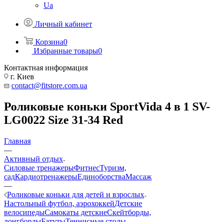
Ua
Личный кабинет
Корзина
0
Избранные товары
0
Контактная информация
г. Киев
contact@fitstore.com.ua
Роликовые коньки SportVida 4 в 1 SV-
LG0022 Size 31-34 Red
Главная
—
Активный отдых
Силовые тренажеры
Фитнес
Туризм,
сад
Кардиотренажеры
Единоборства
Массаж
—
Роликовые коньки для детей и взрослых
Настольный футбол, аэрохоккей
Детские
велосипеды
Самокаты детские
Скейтборды,
лонгборды
Батуты
Теннисные столы