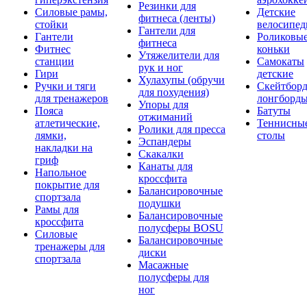
Резинки для
Силовые рамы,
Детские
фитнеса (ленты)
стойки
велосипе
Гантели для
Гантели
Роликовы
фитнеса
Фитнес
коньки
Утяжелители для
станции
Самокаты
рук и ног
Гири
детские
Хулахупы (обручи
Ручки и тяги
Скейтборд
для похудения)
для тренажеров
лонгборд
Упоры для
Пояса
Батуты
отжиманий
атлетические,
Теннисны
Ролики для пресса
лямки,
столы
Эспандеры
накладки на
Скакалки
гриф
Канаты для
Напольное
кроссфита
покрытие для
Балансировочные
спортзала
подушки
Рамы для
Балансировочные
кроссфита
полусферы BOSU
Силовые
Балансировочные
тренажеры для
диски
спортзала
Масажные
полусферы для
ног