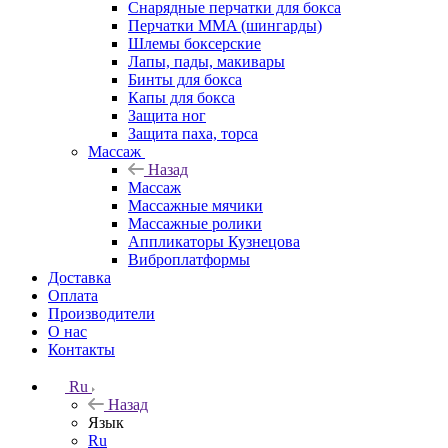
Снарядные перчатки для бокса
Перчатки MMA (шингарды)
Шлемы боксерские
Лапы, пады, макивары
Бинты для бокса
Капы для бокса
Защита ног
Защита паха, торса
Массаж
Назад
Массаж
Массажные мячики
Массажные ролики
Аппликаторы Кузнецова
Виброплатформы
Доставка
Оплата
Производители
О нас
Контакты
Ru
Назад
Язык
Ru