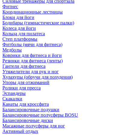
Силовые тренажеры для спортзала
Фитнес
Координационные лестницы
Блоки для йоги
Бодибары (гимнастические палки)
Колеса для йоги
Кольца для пилатеса
Степ платформы
Фитболы (мячи для фитнеса)
Медболы
Коврики для фитнеса и йоги
Резинки для фитнеса (ленты)
Гантели для фитнеса
Утяжелители для рук и ног
Хулахупы (обручи для похудения)
Упоры для отжиманий
Ролики для пресса
Эспандеры
Скакалки
Канаты для кроссфита
Балансировочные подушки
Балансировочные полусферы BOSU
Балансировочные диски
Масажные полусферы для ног
Активный отдых