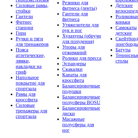
Резинки для
Силовые рамы,
Детские
фитнеса (ленты)
стойки
велосипе
Гантели для
Гантели
Роликовы
фитнеса
Фитнес
коньки
Утяжелители для
станции
Самокаты
рук и ног
Гири
детские
Хулахупы (обручи
Ручки и тяги
Скейтборд
для похудения)
для тренажеров
лонгборд
Упоры для
Пояса
Батуты
отжиманий
атлетические,
Теннисны
Ролики для пресса
лямки,
столы
Эспандеры
накладки на
Скакалки
гриф
Канаты для
Напольное
кроссфита
покрытие для
Балансировочные
спортзала
подушки
Рамы для
Балансировочные
кроссфита
полусферы BOSU
Силовые
Балансировочные
тренажеры для
диски
спортзала
Масажные
полусферы для
ног