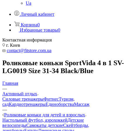
Ua
Личный кабинет
Корзина
0
Избранные товары
0
Контактная информация
г. Киев
contact@fitstore.com.ua
Роликовые коньки SportVida 4 в 1 SV-
LG0019 Size 31-34 Black/Blue
Главная
—
Активный отдых
Силовые тренажеры
Фитнес
Туризм,
сад
Кардиотренажеры
Единоборства
Массаж
—
Роликовые коньки для детей и взрослых
Настольный футбол, аэрохоккей
Детские
велосипеды
Самокаты детские
Скейтборды,
лонгборды
Батуты
Теннисные столы