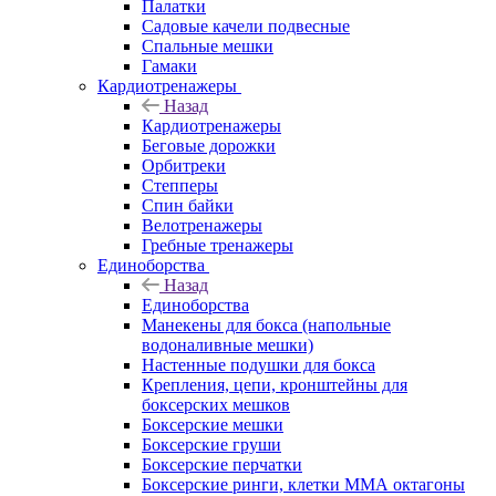
Палатки
Садовые качели подвесные
Спальные мешки
Гамаки
Кардиотренажеры
Назад
Кардиотренажеры
Беговые дорожки
Орбитреки
Степперы
Спин байки
Велотренажеры
Гребные тренажеры
Единоборства
Назад
Единоборства
Манекены для бокса (напольные
водоналивные мешки)
Настенные подушки для бокса
Крепления, цепи, кронштейны для
боксерских мешков
Боксерские мешки
Боксерские груши
Боксерские перчатки
Боксерские ринги, клетки ММА октагоны