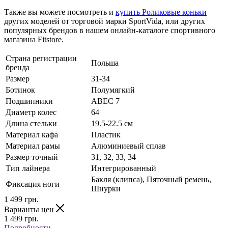
Также вы можете посмотреть и
купить Роликовые коньки
других моделей от торговой марки SportVida, или других
популярных брендов в нашем онлайн-каталоге спортивного
магазина Fitstore.
Страна регистрации
Польша
бренда
Размер
31-34
Ботинок
Полумягкий
Подшипники
ABEC 7
Диаметр колес
64
Длина стельки
19.5-22.5 см
Материал кафа
Пластик
Материал рамы
Алюминиевый сплав
Размер точный
31, 32, 33, 34
Тип лайнера
Интегрированный
Бакля (клипса), Пяточный ремень,
Фиксация ноги
Шнурки
1 499
грн.
Варианты цен
1 499
грн.
Подробности