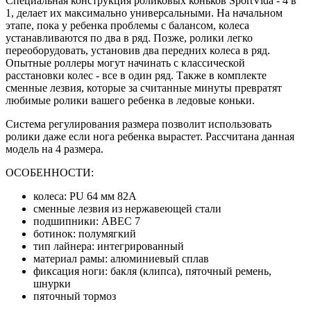
Специальная конструкция роликовых коньков
SportVida
- 4 в
1, делает их максимально универсальными. На начальном
этапе, пока у ребенка проблемы с балансом, колеса
устанавливаются по два в ряд. Позже, ролики легко
переоборудовать, установив два передних колеса в ряд.
Опытные роллеры могут начинать с классической
расстановки колес - все в один ряд. Также в комплекте
сменные лезвия, которые за считанные минуты превратят
любимые ролики вашего ребенка в ледовые коньки.
Система регулирования размера позволит использовать
ролики даже если нога ребенка вырастет. Рассчитана данная
модель на 4 размера.
ОСОБЕННОСТИ:
колеса: PU 64 мм 82А
сменные лезвия из нержавеющей стали
подшипники: ABEC 7
ботинок: полумягкий
тип лайнера: интегрированный
материал рамы: алюминиевый сплав
фиксация ноги: бакля (клипса), пяточный ремень,
шнурки
пяточный тормоз