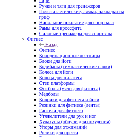
Гири
Ручки и тяги для тренажеров
Пояса атлетические, лямки, накладки на
гриф
Напольное покрытие для спортзала
Рамы для кроссфита
Силовые тренажеры для спортзала
Фитнес
Назад
Фитнес
Координационные лестницы
Блоки для йоги
Бодибары (гимнастические палки)
Колеса для йоги
Кольца для пилатеса
Степ платформы
Фитболы (мячи для фитнеса)
Медболы
Коврики для фитнеса и йоги
Резинки для фитнеса (ленты)
Гантели для фитнеса
Утяжелители для рук и ног
Хулахупы (обручи для похудения)
Упоры для отжиманий
Ролики для пресса