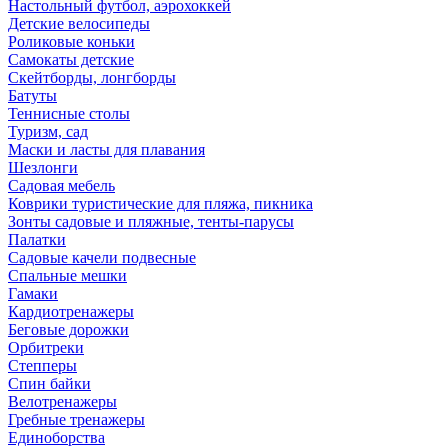
Настольный футбол, аэрохоккей
Детские велосипеды
Роликовые коньки
Самокаты детские
Скейтборды, лонгборды
Батуты
Теннисные столы
Туризм, сад
Маски и ласты для плавания
Шезлонги
Садовая мебель
Коврики туристические для пляжа, пикника
Зонты садовые и пляжные, тенты-парусы
Палатки
Садовые качели подвесные
Спальные мешки
Гамаки
Кардиотренажеры
Беговые дорожки
Орбитреки
Степперы
Спин байки
Велотренажеры
Гребные тренажеры
Единоборства