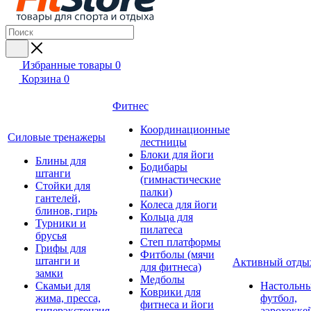
Избранные товары
0
Корзина
0
Фитнес
Координационные
Силовые тренажеры
лестницы
Блоки для йоги
Блины для
Бодибары
штанги
(гимнастические
Стойки для
палки)
гантелей,
Колеса для йоги
блинов, гирь
Кольца для
Турники и
пилатеса
брусья
Степ платформы
Грифы для
Фитболы (мячи
штанги и
Активный отды
для фитнеса)
замки
Медболы
Скамьи для
Настольн
Коврики для
жима, пресса,
футбол,
фитнеса и йоги
гиперэкстензия
аэрохокке