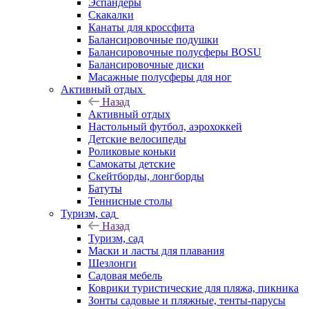
Эспандеры
Скакалки
Канаты для кроссфита
Балансировочные подушки
Балансировочные полусферы BOSU
Балансировочные диски
Масажные полусферы для ног
Активный отдых
Назад
Активный отдых
Настольный футбол, аэрохоккей
Детские велосипеды
Роликовые коньки
Самокаты детские
Скейтборды, лонгборды
Батуты
Теннисные столы
Туризм, сад
Назад
Туризм, сад
Маски и ласты для плавания
Шезлонги
Садовая мебель
Коврики туристические для пляжа, пикника
Зонты садовые и пляжные, тенты-парусы