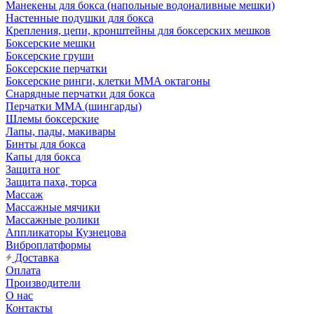
Манекены для бокса (напольные водоналивные мешки)
Настенные подушки для бокса
Крепления, цепи, кронштейны для боксерских мешков
Боксерские мешки
Боксерские груши
Боксерские перчатки
Боксерские ринги, клетки ММА октагоны
Снарядные перчатки для бокса
Перчатки MMA (шингарды)
Шлемы боксерские
Лапы, пады, макивары
Бинты для бокса
Капы для бокса
Защита ног
Защита паха, торса
Массаж
Массажные мячики
Массажные ролики
Аппликаторы Кузнецова
Виброплатформы
Доставка
Оплата
Производители
О нас
Контакты