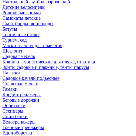
Настольный футбол, аэрохоккей
Детские велосипеды
Роликовые коньки
Самокаты детские
Скейтборды, лонгборды
Батуты
Теннисные столы
Туризм, сад
Маски и ласты для плавания
Шезлонги
Садовая мебель
Коврики туристические для пляжа, пикника
Зонты садовые и пляжные, тенты-парусы
Палатки
Садовые качели подвесные
Спальные мешки
Гамаки
Кардиотренажеры
Беговые дорожки
Орбитреки
Степперы
Спин байки
Велотренажеры
Гребные тренажеры
Единоборства