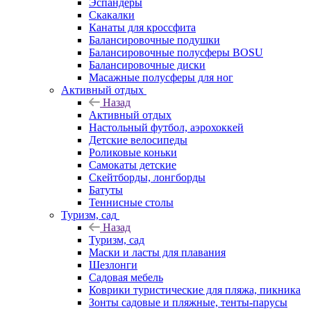
Эспандеры
Скакалки
Канаты для кроссфита
Балансировочные подушки
Балансировочные полусферы BOSU
Балансировочные диски
Масажные полусферы для ног
Активный отдых
Назад
Активный отдых
Настольный футбол, аэрохоккей
Детские велосипеды
Роликовые коньки
Самокаты детские
Скейтборды, лонгборды
Батуты
Теннисные столы
Туризм, сад
Назад
Туризм, сад
Маски и ласты для плавания
Шезлонги
Садовая мебель
Коврики туристические для пляжа, пикника
Зонты садовые и пляжные, тенты-парусы