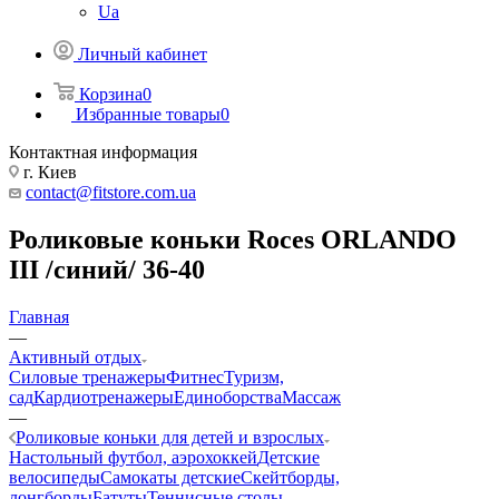
Ua
Личный кабинет
Корзина
0
Избранные товары
0
Контактная информация
г. Киев
contact@fitstore.com.ua
Роликовые коньки Roces ORLANDO
III /синий/ 36-40
Главная
—
Активный отдых
Силовые тренажеры
Фитнес
Туризм,
сад
Кардиотренажеры
Единоборства
Массаж
—
Роликовые коньки для детей и взрослых
Настольный футбол, аэрохоккей
Детские
велосипеды
Самокаты детские
Скейтборды,
лонгборды
Батуты
Теннисные столы