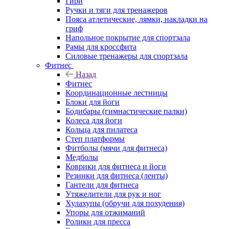
Гири
Ручки и тяги для тренажеров
Пояса атлетические, лямки, накладки на
гриф
Напольное покрытие для спортзала
Рамы для кроссфита
Силовые тренажеры для спортзала
Фитнес
Назад
Фитнес
Координационные лестницы
Блоки для йоги
Бодибары (гимнастические палки)
Колеса для йоги
Кольца для пилатеса
Степ платформы
Фитболы (мячи для фитнеса)
Медболы
Коврики для фитнеса и йоги
Резинки для фитнеса (ленты)
Гантели для фитнеса
Утяжелители для рук и ног
Хулахупы (обручи для похудения)
Упоры для отжиманий
Ролики для пресса