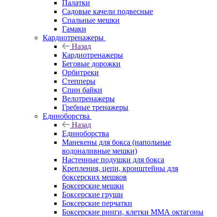
Палатки
Садовые качели подвесные
Спальные мешки
Гамаки
Кардиотренажеры
Назад
Кардиотренажеры
Беговые дорожки
Орбитреки
Степперы
Спин байки
Велотренажеры
Гребные тренажеры
Единоборства
Назад
Единоборства
Манекены для бокса (напольные
водоналивные мешки)
Настенные подушки для бокса
Крепления, цепи, кронштейны для
боксерских мешков
Боксерские мешки
Боксерские груши
Боксерские перчатки
Боксерские ринги, клетки ММА октагоны