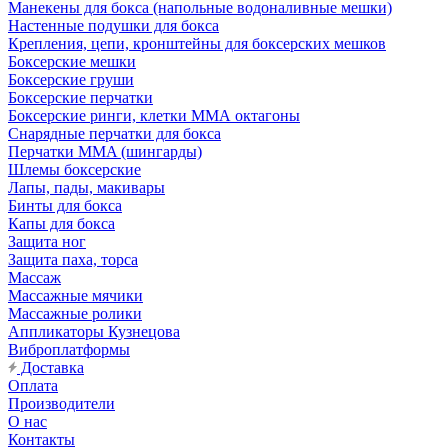
Манекены для бокса (напольные водоналивные мешки)
Настенные подушки для бокса
Крепления, цепи, кронштейны для боксерских мешков
Боксерские мешки
Боксерские груши
Боксерские перчатки
Боксерские ринги, клетки ММА октагоны
Снарядные перчатки для бокса
Перчатки MMA (шингарды)
Шлемы боксерские
Лапы, пады, макивары
Бинты для бокса
Капы для бокса
Защита ног
Защита паха, торса
Массаж
Массажные мячики
Массажные ролики
Аппликаторы Кузнецова
Виброплатформы
Доставка
Оплата
Производители
О нас
Контакты