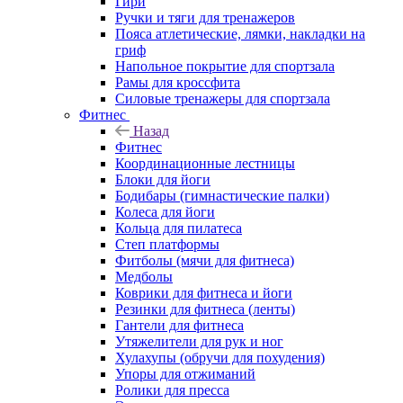
Гири
Ручки и тяги для тренажеров
Пояса атлетические, лямки, накладки на
гриф
Напольное покрытие для спортзала
Рамы для кроссфита
Силовые тренажеры для спортзала
Фитнес
Назад
Фитнес
Координационные лестницы
Блоки для йоги
Бодибары (гимнастические палки)
Колеса для йоги
Кольца для пилатеса
Степ платформы
Фитболы (мячи для фитнеса)
Медболы
Коврики для фитнеса и йоги
Резинки для фитнеса (ленты)
Гантели для фитнеса
Утяжелители для рук и ног
Хулахупы (обручи для похудения)
Упоры для отжиманий
Ролики для пресса