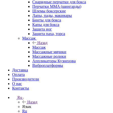
Снарядные перчатки для бокса
Перчатки MMA (шингарды)
Шлемы боксерские
Лапы, пады, макивары
Бинты для бокса
Капы для бокса
Защита ног
Защита паха, торса
Массаж
Назад
Массаж
Массажные мячики
Массажные ролики
Аппликаторы Кузнецова
Виброплатформы
Доставка
Оплата
Производители
О нас
Контакты
Ru
Назад
Язык
Ru