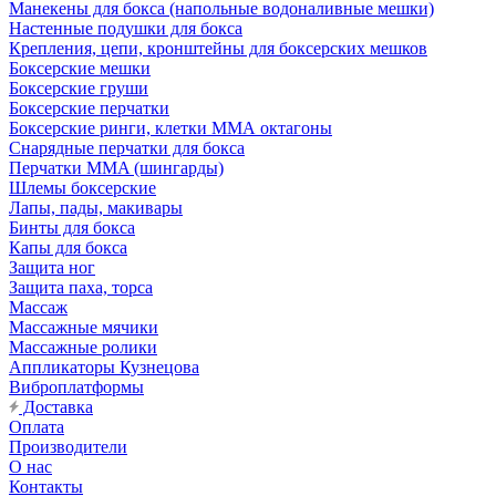
Манекены для бокса (напольные водоналивные мешки)
Настенные подушки для бокса
Крепления, цепи, кронштейны для боксерских мешков
Боксерские мешки
Боксерские груши
Боксерские перчатки
Боксерские ринги, клетки ММА октагоны
Снарядные перчатки для бокса
Перчатки MMA (шингарды)
Шлемы боксерские
Лапы, пады, макивары
Бинты для бокса
Капы для бокса
Защита ног
Защита паха, торса
Массаж
Массажные мячики
Массажные ролики
Аппликаторы Кузнецова
Виброплатформы
Доставка
Оплата
Производители
О нас
Контакты