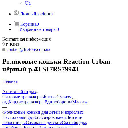
Ua
Личный кабинет
Корзина
0
Избранные товары
0
Контактная информация
г. Киев
contact@fitstore.com.ua
Роликовые коньки Reaction Urban
чёрный р.43 S17RS79943
Главная
—
Активный отдых
Силовые тренажеры
Фитнес
Туризм,
сад
Кардиотренажеры
Единоборства
Массаж
—
Роликовые коньки для детей и взрослых
Настольный футбол, аэрохоккей
Детские
велосипеды
Самокаты детские
Скейтборды,
лонгборды
Батуты
Теннисные столы