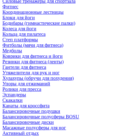
Силовые тренажеры для спортзала
Фитнес
Координационные лестницы
Блоки для йоги
Бодибары (гимнастические палки)
Колеса для йоги
Кольца для пилатеса
Степ платформы
Фитболы (мячи для фитнеса)
Медболы
Коврики для фитнеса и йоги
Резинки для фитнеса (ленты)
Гантели для фитнеса
Утяжелители для рук и ног
Хулахупы (обручи для похудения)
Упоры для отжиманий
Ролики для пресса
Эспандеры
Скакалки
Канаты для кроссфита
Балансировочные подушки
Балансировочные полусферы BOSU
Балансировочные диски
Масажные полусферы для ног
Активный отдых