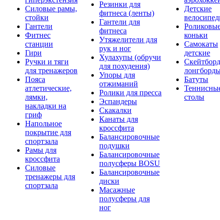
Резинки для
Силовые рамы,
Детские
фитнеса (ленты)
стойки
велосипе
Гантели для
Гантели
Роликовы
фитнеса
Фитнес
коньки
Утяжелители для
станции
Самокаты
рук и ног
Гири
детские
Хулахупы (обручи
Ручки и тяги
Скейтборд
для похудения)
для тренажеров
лонгборд
Упоры для
Пояса
Батуты
отжиманий
атлетические,
Теннисны
Ролики для пресса
лямки,
столы
Эспандеры
накладки на
Скакалки
гриф
Канаты для
Напольное
кроссфита
покрытие для
Балансировочные
спортзала
подушки
Рамы для
Балансировочные
кроссфита
полусферы BOSU
Силовые
Балансировочные
тренажеры для
диски
спортзала
Масажные
полусферы для
ног