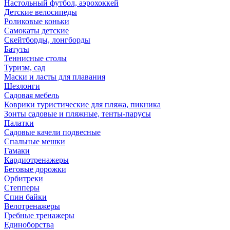
Настольный футбол, аэрохоккей
Детские велосипеды
Роликовые коньки
Самокаты детские
Скейтборды, лонгборды
Батуты
Теннисные столы
Туризм, сад
Маски и ласты для плавания
Шезлонги
Садовая мебель
Коврики туристические для пляжа, пикника
Зонты садовые и пляжные, тенты-парусы
Палатки
Садовые качели подвесные
Спальные мешки
Гамаки
Кардиотренажеры
Беговые дорожки
Орбитреки
Степперы
Спин байки
Велотренажеры
Гребные тренажеры
Единоборства