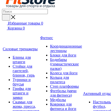
Избранные товары
0
Корзина
0
Фитнес
Координационные
Силовые тренажеры
лестницы
Блоки для йоги
Блины для
Бодибары
штанги
(гимнастические
Стойки для
палки)
гантелей,
Колеса для йоги
блинов, гирь
Кольца для
Турники и
пилатеса
брусья
Степ платформы
Грифы для
Фитболы (мячи
штанги и
Активный отды
для фитнеса)
замки
Медболы
Скамьи для
Настольн
Коврики для
жима, пресса,
футбол,
фитнеса и йоги
гиперэкстензия
аэрохокке