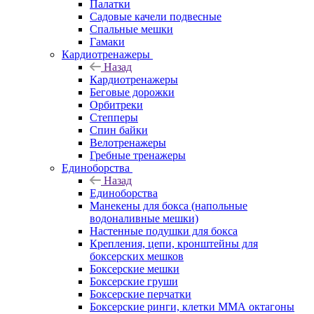
Палатки
Садовые качели подвесные
Спальные мешки
Гамаки
Кардиотренажеры
Назад
Кардиотренажеры
Беговые дорожки
Орбитреки
Степперы
Спин байки
Велотренажеры
Гребные тренажеры
Единоборства
Назад
Единоборства
Манекены для бокса (напольные
водоналивные мешки)
Настенные подушки для бокса
Крепления, цепи, кронштейны для
боксерских мешков
Боксерские мешки
Боксерские груши
Боксерские перчатки
Боксерские ринги, клетки ММА октагоны