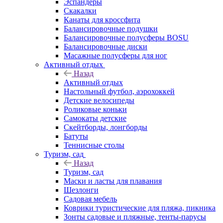
Эспандеры
Скакалки
Канаты для кроссфита
Балансировочные подушки
Балансировочные полусферы BOSU
Балансировочные диски
Масажные полусферы для ног
Активный отдых
Назад
Активный отдых
Настольный футбол, аэрохоккей
Детские велосипеды
Роликовые коньки
Самокаты детские
Скейтборды, лонгборды
Батуты
Теннисные столы
Туризм, сад
Назад
Туризм, сад
Маски и ласты для плавания
Шезлонги
Садовая мебель
Коврики туристические для пляжа, пикника
Зонты садовые и пляжные, тенты-парусы