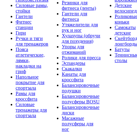
Резинки для
Силовые рамы,
Детские
фитнеса (ленты)
стойки
велосипе
Гантели для
Гантели
Роликовы
фитнеса
Фитнес
коньки
Утяжелители для
станции
Самокаты
рук и ног
Гири
детские
Хулахупы (обручи
Ручки и тяги
Скейтборд
для похудения)
для тренажеров
лонгборд
Упоры для
Пояса
Батуты
отжиманий
атлетические,
Теннисны
Ролики для пресса
лямки,
столы
Эспандеры
накладки на
Скакалки
гриф
Канаты для
Напольное
кроссфита
покрытие для
Балансировочные
спортзала
подушки
Рамы для
Балансировочные
кроссфита
полусферы BOSU
Силовые
Балансировочные
тренажеры для
диски
спортзала
Масажные
полусферы для
ног