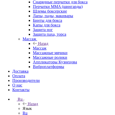
Снарядные перчатки для бокса
Перчатки MMA (шингарды)
Шлемы боксерские
Лапы, пады, макивары
Бинты для бокса
Капы для бокса
Защита ног
Защита паха, торса
Массаж
Назад
Массаж
Массажные мячики
Массажные ролики
Аппликаторы Кузнецова
Виброплатформы
Доставка
Оплата
Производители
О нас
Контакты
Ru
Назад
Язык
Ru