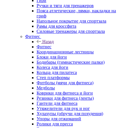
Гири
Ручки и тяги для тренажеров
Пояса атлетические, лямки, накладки на
гриф
Напольное покрытие для спортзала
Рамы для кроссфита
Силовые тренажеры для спортзала
Фитнес
Назад
Фитнес
Координационные лестницы
Блоки для йоги
Бодибары (гимнастические палки)
Колеса для йоги
Кольца для пилатеса
Степ платформы
Фитболы (мячи для фитнеса)
Медболы
Коврики для фитнеса и йоги
Резинки для фитнеса (ленты)
Гантели для фитнеса
Утяжелители для рук и ног
Хулахупы (обручи для похудения)
Упоры для отжиманий
Ролики для пресса