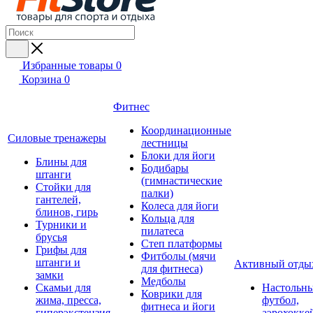
Избранные товары
0
Корзина
0
Фитнес
Координационные
Силовые тренажеры
лестницы
Блоки для йоги
Блины для
Бодибары
штанги
(гимнастические
Стойки для
палки)
гантелей,
Колеса для йоги
блинов, гирь
Кольца для
Турники и
пилатеса
брусья
Степ платформы
Грифы для
Фитболы (мячи
штанги и
Активный отды
для фитнеса)
замки
Медболы
Скамьи для
Настольн
Коврики для
жима, пресса,
футбол,
фитнеса и йоги
гиперэкстензия
аэрохокке