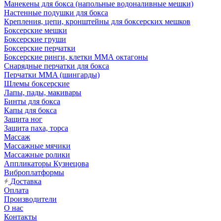
Манекены для бокса (напольные водоналивные мешки)
Настенные подушки для бокса
Крепления, цепи, кронштейны для боксерских мешков
Боксерские мешки
Боксерские груши
Боксерские перчатки
Боксерские ринги, клетки ММА октагоны
Снарядные перчатки для бокса
Перчатки MMA (шингарды)
Шлемы боксерские
Лапы, пады, макивары
Бинты для бокса
Капы для бокса
Защита ног
Защита паха, торса
Массаж
Массажные мячики
Массажные ролики
Аппликаторы Кузнецова
Виброплатформы
Доставка
Оплата
Производители
О нас
Контакты