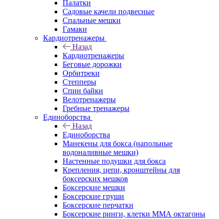
Палатки
Садовые качели подвесные
Спальные мешки
Гамаки
Кардиотренажеры
Назад
Кардиотренажеры
Беговые дорожки
Орбитреки
Степперы
Спин байки
Велотренажеры
Гребные тренажеры
Единоборства
Назад
Единоборства
Манекены для бокса (напольные
водоналивные мешки)
Настенные подушки для бокса
Крепления, цепи, кронштейны для
боксерских мешков
Боксерские мешки
Боксерские груши
Боксерские перчатки
Боксерские ринги, клетки ММА октагоны