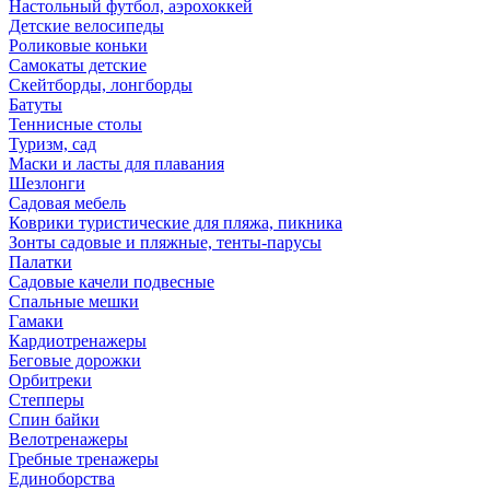
Настольный футбол, аэрохоккей
Детские велосипеды
Роликовые коньки
Самокаты детские
Скейтборды, лонгборды
Батуты
Теннисные столы
Туризм, сад
Маски и ласты для плавания
Шезлонги
Садовая мебель
Коврики туристические для пляжа, пикника
Зонты садовые и пляжные, тенты-парусы
Палатки
Садовые качели подвесные
Спальные мешки
Гамаки
Кардиотренажеры
Беговые дорожки
Орбитреки
Степперы
Спин байки
Велотренажеры
Гребные тренажеры
Единоборства