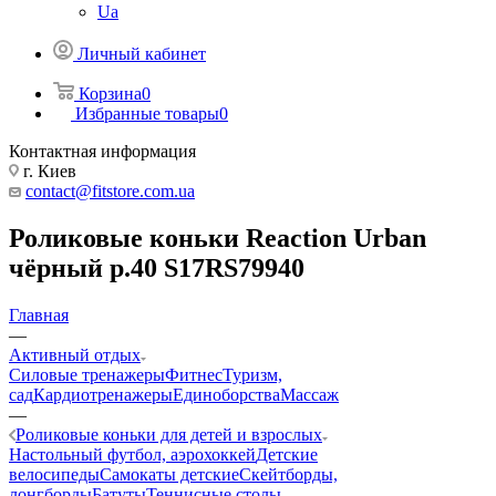
Ua
Личный кабинет
Корзина
0
Избранные товары
0
Контактная информация
г. Киев
contact@fitstore.com.ua
Роликовые коньки Reaction Urban
чёрный р.40 S17RS79940
Главная
—
Активный отдых
Силовые тренажеры
Фитнес
Туризм,
сад
Кардиотренажеры
Единоборства
Массаж
—
Роликовые коньки для детей и взрослых
Настольный футбол, аэрохоккей
Детские
велосипеды
Самокаты детские
Скейтборды,
лонгборды
Батуты
Теннисные столы