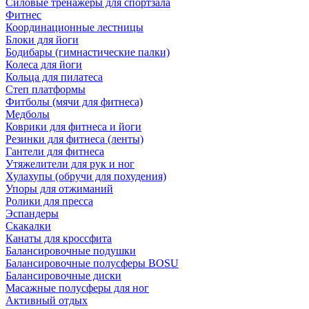
Силовые тренажеры для спортзала
Фитнес
Координационные лестницы
Блоки для йоги
Бодибары (гимнастические палки)
Колеса для йоги
Кольца для пилатеса
Степ платформы
Фитболы (мячи для фитнеса)
Медболы
Коврики для фитнеса и йоги
Резинки для фитнеса (ленты)
Гантели для фитнеса
Утяжелители для рук и ног
Хулахупы (обручи для похудения)
Упоры для отжиманий
Ролики для пресса
Эспандеры
Скакалки
Канаты для кроссфита
Балансировочные подушки
Балансировочные полусферы BOSU
Балансировочные диски
Масажные полусферы для ног
Активный отдых