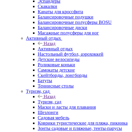
Эспандеры
Скакалки
Канаты для кроссфита
Балансировочные подушки
Балансировочные полусферы BOSU
Балансировочные диски
Масажные полусферы для ног
Активный отдых
Назад
Активный отдых
Настольный футбол, аэрохоккей
Детские велосипеды
Роликовые коньки
Самокаты детские
Скейтборды, лонгборды
Батуты
Теннисные столы
Туризм, сад
Назад
Туризм, сад
Маски и ласты для плавания
Шезлонги
Садовая мебель
Коврики туристические для пляжа, пикника
Зонты садовые и пляжные, тенты-парусы