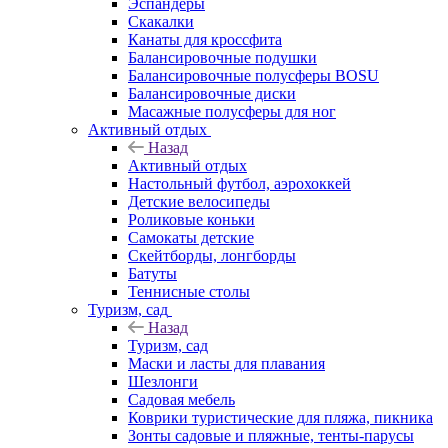
Эспандеры
Скакалки
Канаты для кроссфита
Балансировочные подушки
Балансировочные полусферы BOSU
Балансировочные диски
Масажные полусферы для ног
Активный отдых
Назад
Активный отдых
Настольный футбол, аэрохоккей
Детские велосипеды
Роликовые коньки
Самокаты детские
Скейтборды, лонгборды
Батуты
Теннисные столы
Туризм, сад
Назад
Туризм, сад
Маски и ласты для плавания
Шезлонги
Садовая мебель
Коврики туристические для пляжа, пикника
Зонты садовые и пляжные, тенты-парусы