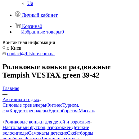
Ua
Личный кабинет
Корзина
0
Избранные товары
0
Контактная информация
г. Киев
contact@fitstore.com.ua
Роликовые коньки раздвижные
Tempish VESTAX green 39-42
Главная
—
Активный отдых
Силовые тренажеры
Фитнес
Туризм,
сад
Кардиотренажеры
Единоборства
Массаж
—
Роликовые коньки для детей и взрослых
Настольный футбол, аэрохоккей
Детские
велосипеды
Самокаты детские
Скейтборды,
лонгборды
Батуты
Теннисные столы