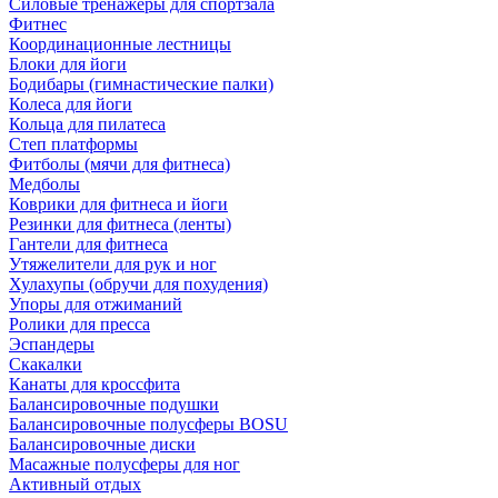
Силовые тренажеры для спортзала
Фитнес
Координационные лестницы
Блоки для йоги
Бодибары (гимнастические палки)
Колеса для йоги
Кольца для пилатеса
Степ платформы
Фитболы (мячи для фитнеса)
Медболы
Коврики для фитнеса и йоги
Резинки для фитнеса (ленты)
Гантели для фитнеса
Утяжелители для рук и ног
Хулахупы (обручи для похудения)
Упоры для отжиманий
Ролики для пресса
Эспандеры
Скакалки
Канаты для кроссфита
Балансировочные подушки
Балансировочные полусферы BOSU
Балансировочные диски
Масажные полусферы для ног
Активный отдых