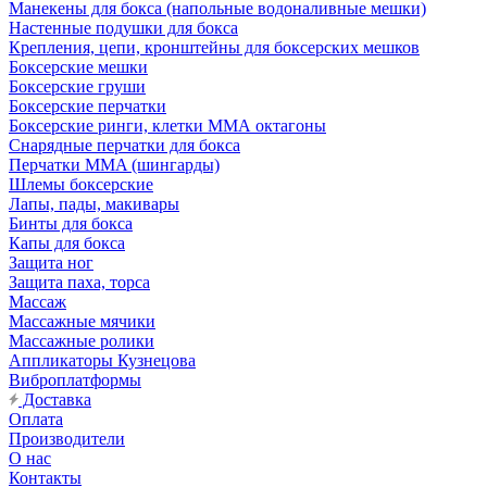
Манекены для бокса (напольные водоналивные мешки)
Настенные подушки для бокса
Крепления, цепи, кронштейны для боксерских мешков
Боксерские мешки
Боксерские груши
Боксерские перчатки
Боксерские ринги, клетки ММА октагоны
Снарядные перчатки для бокса
Перчатки MMA (шингарды)
Шлемы боксерские
Лапы, пады, макивары
Бинты для бокса
Капы для бокса
Защита ног
Защита паха, торса
Массаж
Массажные мячики
Массажные ролики
Аппликаторы Кузнецова
Виброплатформы
Доставка
Оплата
Производители
О нас
Контакты