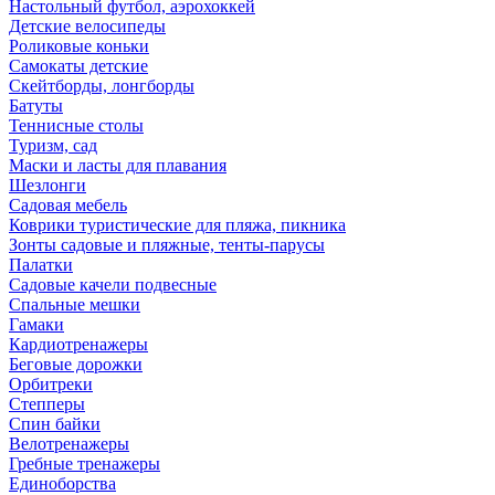
Настольный футбол, аэрохоккей
Детские велосипеды
Роликовые коньки
Самокаты детские
Скейтборды, лонгборды
Батуты
Теннисные столы
Туризм, сад
Маски и ласты для плавания
Шезлонги
Садовая мебель
Коврики туристические для пляжа, пикника
Зонты садовые и пляжные, тенты-парусы
Палатки
Садовые качели подвесные
Спальные мешки
Гамаки
Кардиотренажеры
Беговые дорожки
Орбитреки
Степперы
Спин байки
Велотренажеры
Гребные тренажеры
Единоборства