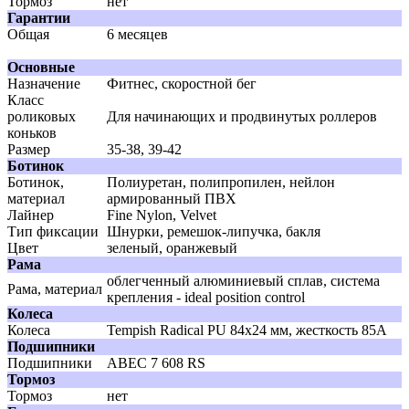
Тормоз
нет
Гарантии
Общая
6 месяцев
Основные
Назначение
Фитнес, скоростной бег
Класс
роликовых
Для начинающих и продвинутых роллеров
коньков
Размер
35-38, 39-42
Ботинок
Ботинок,
Полиуретан, полипропилен, нейлон
материал
армированный ПВХ
Лайнер
Fine Nylon, Velvet
Тип фиксации
Шнурки, ремешок-липучка, бакля
Цвет
зеленый, оранжевый
Рама
облегченный алюминиевый сплав, система
Рама, материал
крепления - ideal position control
Колеса
Колеса
Tempish Radical PU 84х24 мм, жесткость 85А
Подшипники
Подшипники
ABEC 7 608 RS
Тормоз
Тормоз
нет