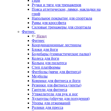
Гири
Ручки и тяги для тренажеров
Пояса атлетические, лямки, накладки на
гриф
Напольное покрытие для спортзала
Рамы для кроссфита
Силовые тренажеры для спортзала
Фитнес
Назад
Фитнес
Координационные лестницы
Блоки для йоги
Бодибары (гимнастические палки)
Колеса для йоги
Кольца для пилатеса
Степ платформы
Фитболы (мячи для фитнеса)
Медболы
Коврики для фитнеса и йоги
Резинки для фитнеса (ленты)
Гантели для фитнеса
Утяжелители для рук и ног
Хулахупы (обручи для похудения)
Упоры для отжиманий
Ролики для пресса