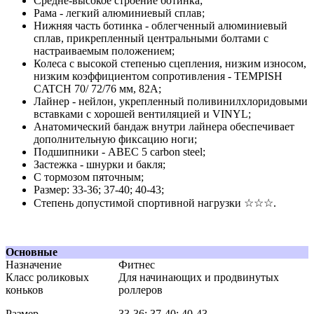
Средне-высокое строение ботинка;
Рама - легкий алюминиевый сплав;
Нижняя часть ботинка - облегченный алюминиевый
сплав, прикрепленный центральными болтами с
настраиваемым положением;
Колеса с высокой степенью сцепления, низким износом,
низким коэффициентом сопротивления - TEMPISH
CATCH 70/ 72/76 мм, 82A;
Лайнер - нейлон, укрепленный поливинилхлоридовыми
вставками с хорошей вентиляцией и VINYL;
Анатомический бандаж внутри лайнера обеспечивает
дополнительную фиксацию ноги;
Подшипники - АВЕС 5 carbon steel;
Застежка - шнурки и бакля;
С тормозом пяточным;
Размер: 33-36; 37-40; 40-43;
Степень допустимой спортивной нагрузки ☆☆☆.
Основные
Назначение
Фитнес
Класс роликовых
Для начинающих и продвинутых
коньков
роллеров
Размер
33-36; 37-40; 40-43