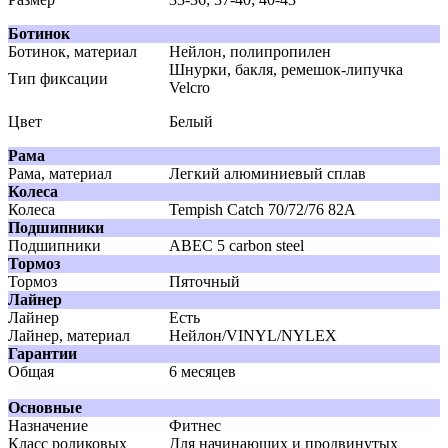
Ботинок
Ботинок, материал
Нейлон, полипропилен
Шнурки, бакля, ремешок-липучка
Тип фиксации
Velcro
Цвет
Белый
Рама
Рама, материал
Легкий алюминиевый сплав
Колеса
Колеса
Tempish Catch 70/72/76 82А
Подшипники
Подшипники
АВЕС 5 carbon steel
Тормоз
Тормоз
Пяточный
Лайнер
Лайнер
Есть
Лайнер, материал
Нейлон/VINYL/NYLEX
Гарантии
Общая
6 месяцев
Основные
Назначение
Фитнес
Класс роликовых
Для начинающих и продвинутых