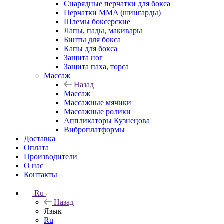
Снарядные перчатки для бокса
Перчатки MMA (шингарды)
Шлемы боксерские
Лапы, пады, макивары
Бинты для бокса
Капы для бокса
Защита ног
Защита паха, торса
Массаж
Назад
Массаж
Массажные мячики
Массажные ролики
Аппликаторы Кузнецова
Виброплатформы
Доставка
Оплата
Производители
О нас
Контакты
Ru
Назад
Язык
Ru