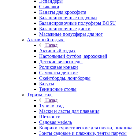
Эспандеры
Скакалки
Канаты для кроссфита
Балансировочные подушки
Балансировочные полусферы BOSU
Балансировочные диски
Масажные полусферы для ног
Активный отдых
Назад
Активный отдых
Настольный футбол, аэрохоккей
Детские велосипеды
Роликовые коньки
Самокаты детские
Скейтборды, лонгборды
Батуты
Теннисные столы
Туризм, сад
Назад
Туризм, сад
Маски и ласты для плавания
Шезлонги
Садовая мебель
Коврики туристические для пляжа, пикника
Зонты садовые и пляжные, тенты-парусы