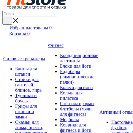
Избранные товары
0
Корзина
0
Фитнес
Координационные
Силовые тренажеры
лестницы
Блоки для йоги
Блины для
Бодибары
штанги
(гимнастические
Стойки для
палки)
гантелей,
Колеса для йоги
блинов, гирь
Кольца для
Турники и
пилатеса
брусья
Степ платформы
Грифы для
Фитболы (мячи
штанги и
Активный отды
для фитнеса)
замки
Медболы
Скамьи для
Настольн
Коврики для
жима, пресса,
футбол,
фитнеса и йоги
гиперэкстензия
аэрохокке