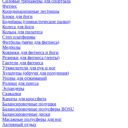
Силовые тренажеры для спортзала
Фитнес
Координационные лестницы
Блоки для йоги
Бодибары (гимнастические палки)
Колеса для йоги
Кольца для пилатеса
Степ платформы
Фитболы (мячи для фитнеса)
Медболы
Коврики для фитнеса и йоги
Резинки для фитнеса (ленты)
Гантели для фитнеса
Утяжелители для рук и ног
Хулахупы (обручи для похудения)
Упоры для отжиманий
Ролики для пресса
Эспандеры
Скакалки
Канаты для кроссфита
Балансировочные подушки
Балансировочные полусферы BOSU
Балансировочные диски
Масажные полусферы для ног
Активный отдых