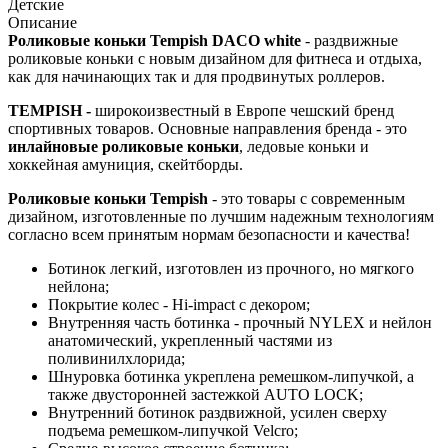
Детские
Описание
Роликовые коньки
Tempish DACO white
- раздвижные
роликовые коньки
с новым дизайном
для фитнеса и отдыха,
как для начинающих так и для продвинутых роллеров.
TEMPISH -
широкоизвестный в Европе чешский бренд
спортивных товаров. Основные направления бренда - это
инлайновые роликовые коньки
, ледовые коньки и
хоккейная амуниция, скейтборды.
Роликовые коньки Tempish
- это товары с современным
дизайном, изготовленные по лучшим надежным технологиям
согласно всем принятым нормам безопасности и качества!
Ботинок легкий, изготовлен из прочного, но мягкого
нейлона;
Покрытие колес - Hi-impact с декором;
Внутренняя часть ботинка - прочный NYLEX и нейлон
анатомический, укрепленный частями из
поливинилхлорида;
Шнуровка ботинка укреплена ремешком-липучкой, а
также двусторонней застежкой AUTO LOCK;
Внутренний ботинок раздвижной, усилен сверху
подъема ремешком-липучкой Velcro;