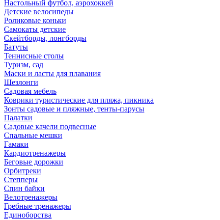
Настольный футбол, аэрохоккей
Детские велосипеды
Роликовые коньки
Самокаты детские
Скейтборды, лонгборды
Батуты
Теннисные столы
Туризм, сад
Маски и ласты для плавания
Шезлонги
Садовая мебель
Коврики туристические для пляжа, пикника
Зонты садовые и пляжные, тенты-парусы
Палатки
Садовые качели подвесные
Спальные мешки
Гамаки
Кардиотренажеры
Беговые дорожки
Орбитреки
Степперы
Спин байки
Велотренажеры
Гребные тренажеры
Единоборства