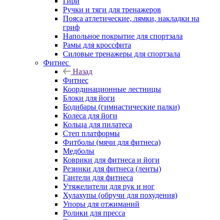
Гири
Ручки и тяги для тренажеров
Пояса атлетические, лямки, накладки на
гриф
Напольное покрытие для спортзала
Рамы для кроссфита
Силовые тренажеры для спортзала
Фитнес
Назад
Фитнес
Координационные лестницы
Блоки для йоги
Бодибары (гимнастические палки)
Колеса для йоги
Кольца для пилатеса
Степ платформы
Фитболы (мячи для фитнеса)
Медболы
Коврики для фитнеса и йоги
Резинки для фитнеса (ленты)
Гантели для фитнеса
Утяжелители для рук и ног
Хулахупы (обручи для похудения)
Упоры для отжиманий
Ролики для пресса