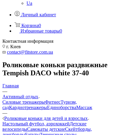
Ua
Личный кабинет
Корзина
0
Избранные товары
0
Контактная информация
г. Киев
contact@fitstore.com.ua
Роликовые коньки раздвижные
Tempish DACO white 37-40
Главная
—
Активный отдых
Силовые тренажеры
Фитнес
Туризм,
сад
Кардиотренажеры
Единоборства
Массаж
—
Роликовые коньки для детей и взрослых
Настольный футбол, аэрохоккей
Детские
велосипеды
Самокаты детские
Скейтборды,
лонгборды
Батуты
Теннисные столы