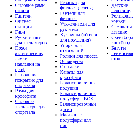
Резинки для
Силовые рамы,
Детские
фитнеса (ленты)
стойки
велосипе
Гантели для
Гантели
Роликовы
фитнеса
Фитнес
коньки
Утяжелители для
станции
Самокаты
рук и ног
Гири
детские
Хулахупы (обручи
Ручки и тяги
Скейтборд
для похудения)
для тренажеров
лонгборд
Упоры для
Пояса
Батуты
отжиманий
атлетические,
Теннисны
Ролики для пресса
лямки,
столы
Эспандеры
накладки на
Скакалки
гриф
Канаты для
Напольное
кроссфита
покрытие для
Балансировочные
спортзала
подушки
Рамы для
Балансировочные
кроссфита
полусферы BOSU
Силовые
Балансировочные
тренажеры для
диски
спортзала
Масажные
полусферы для
ног