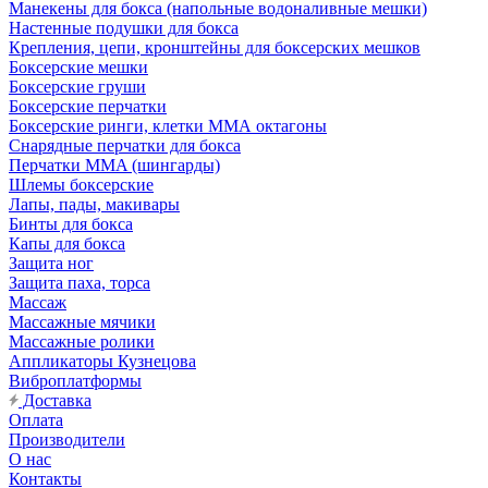
Манекены для бокса (напольные водоналивные мешки)
Настенные подушки для бокса
Крепления, цепи, кронштейны для боксерских мешков
Боксерские мешки
Боксерские груши
Боксерские перчатки
Боксерские ринги, клетки ММА октагоны
Снарядные перчатки для бокса
Перчатки MMA (шингарды)
Шлемы боксерские
Лапы, пады, макивары
Бинты для бокса
Капы для бокса
Защита ног
Защита паха, торса
Массаж
Массажные мячики
Массажные ролики
Аппликаторы Кузнецова
Виброплатформы
Доставка
Оплата
Производители
О нас
Контакты