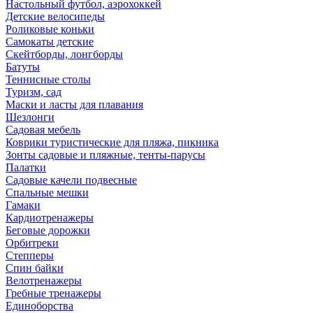
Настольный футбол, аэрохоккей
Детские велосипеды
Роликовые коньки
Самокаты детские
Скейтборды, лонгборды
Батуты
Теннисные столы
Туризм, сад
Маски и ласты для плавания
Шезлонги
Садовая мебель
Коврики туристические для пляжа, пикника
Зонты садовые и пляжные, тенты-парусы
Палатки
Садовые качели подвесные
Спальные мешки
Гамаки
Кардиотренажеры
Беговые дорожки
Орбитреки
Степперы
Спин байки
Велотренажеры
Гребные тренажеры
Единоборства