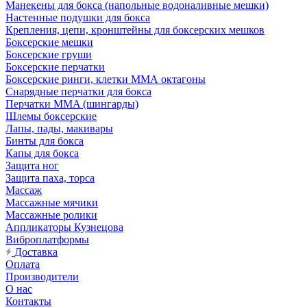
Манекены для бокса (напольные водоналивные мешки)
Настенные подушки для бокса
Крепления, цепи, кронштейны для боксерских мешков
Боксерские мешки
Боксерские груши
Боксерские перчатки
Боксерские ринги, клетки ММА октагоны
Снарядные перчатки для бокса
Перчатки MMA (шингарды)
Шлемы боксерские
Лапы, пады, макивары
Бинты для бокса
Капы для бокса
Защита ног
Защита паха, торса
Массаж
Массажные мячики
Массажные ролики
Аппликаторы Кузнецова
Виброплатформы
Доставка
Оплата
Производители
О нас
Контакты