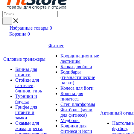
Избранные товары
0
Корзина
0
Фитнес
Координационные
Силовые тренажеры
лестницы
Блоки для йоги
Блины для
Бодибары
штанги
(гимнастические
Стойки для
палки)
гантелей,
Колеса для йоги
блинов, гирь
Кольца для
Турники и
пилатеса
брусья
Степ платформы
Грифы для
Фитболы (мячи
штанги и
Активный отды
для фитнеса)
замки
Медболы
Скамьи для
Настольн
Коврики для
жима, пресса,
футбол,
фитнеса и йоги
гиперэкстензия
аэрохокке