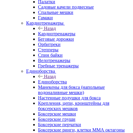
Палатки
Садовые качели подвесные
Спальные мешки
Гамаки
Кардиотренажеры
Назад
Кардиотренажеры
Беговые дорожки
Орбитреки
Степперы
Спин байки
Велотренажеры
Гребные тренажеры
Единоборства
Назад
Единоборства
Манекены для бокса (напольные
водоналивные мешки)
Настенные подушки для бокса
Крепления, цепи, кронштейны для
боксерских мешков
Боксерские мешки
Боксерские груши
Боксерские перчатки
Боксерские ринги, клетки ММА октагоны