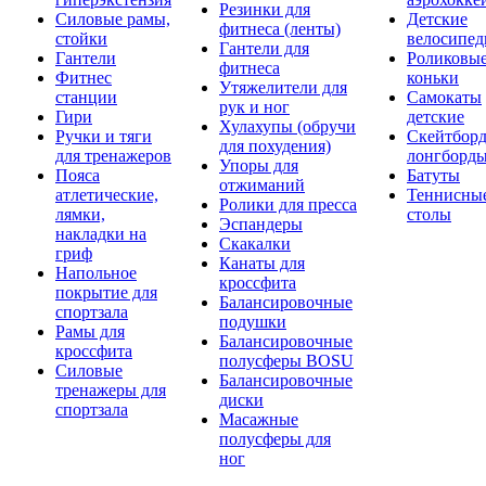
Резинки для
Силовые рамы,
Детские
фитнеса (ленты)
стойки
велосипе
Гантели для
Гантели
Роликовы
фитнеса
Фитнес
коньки
Утяжелители для
станции
Самокаты
рук и ног
Гири
детские
Хулахупы (обручи
Ручки и тяги
Скейтборд
для похудения)
для тренажеров
лонгборд
Упоры для
Пояса
Батуты
отжиманий
атлетические,
Теннисны
Ролики для пресса
лямки,
столы
Эспандеры
накладки на
Скакалки
гриф
Канаты для
Напольное
кроссфита
покрытие для
Балансировочные
спортзала
подушки
Рамы для
Балансировочные
кроссфита
полусферы BOSU
Силовые
Балансировочные
тренажеры для
диски
спортзала
Масажные
полусферы для
ног