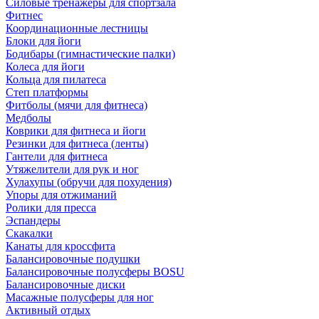
Силовые тренажеры для спортзала
Фитнес
Координационные лестницы
Блоки для йоги
Бодибары (гимнастические палки)
Колеса для йоги
Кольца для пилатеса
Степ платформы
Фитболы (мячи для фитнеса)
Медболы
Коврики для фитнеса и йоги
Резинки для фитнеса (ленты)
Гантели для фитнеса
Утяжелители для рук и ног
Хулахупы (обручи для похудения)
Упоры для отжиманий
Ролики для пресса
Эспандеры
Скакалки
Канаты для кроссфита
Балансировочные подушки
Балансировочные полусферы BOSU
Балансировочные диски
Масажные полусферы для ног
Активный отдых