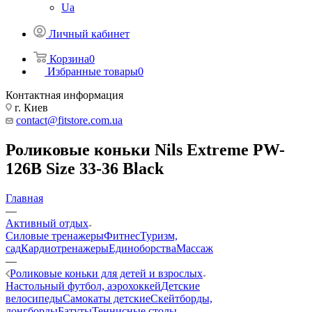
Ua
Личный кабинет
Корзина
0
Избранные товары
0
Контактная информация
г. Киев
contact@fitstore.com.ua
Роликовые коньки Nils Extreme PW-
126B Size 33-36 Black
Главная
—
Активный отдых
Силовые тренажеры
Фитнес
Туризм,
сад
Кардиотренажеры
Единоборства
Массаж
—
Роликовые коньки для детей и взрослых
Настольный футбол, аэрохоккей
Детские
велосипеды
Самокаты детские
Скейтборды,
лонгборды
Батуты
Теннисные столы