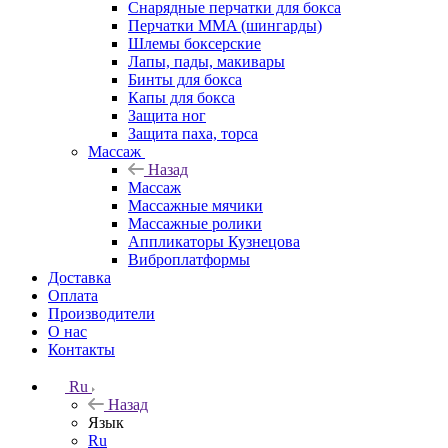
Снарядные перчатки для бокса
Перчатки MMA (шингарды)
Шлемы боксерские
Лапы, пады, макивары
Бинты для бокса
Капы для бокса
Защита ног
Защита паха, торса
Массаж
Назад
Массаж
Массажные мячики
Массажные ролики
Аппликаторы Кузнецова
Виброплатформы
Доставка
Оплата
Производители
О нас
Контакты
Ru
Назад
Язык
Ru