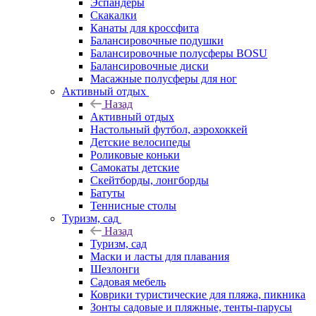
Эспандеры
Скакалки
Канаты для кроссфита
Балансировочные подушки
Балансировочные полусферы BOSU
Балансировочные диски
Масажные полусферы для ног
Активный отдых
Назад
Активный отдых
Настольный футбол, аэрохоккей
Детские велосипеды
Роликовые коньки
Самокаты детские
Скейтборды, лонгборды
Батуты
Теннисные столы
Туризм, сад
Назад
Туризм, сад
Маски и ласты для плавания
Шезлонги
Садовая мебель
Коврики туристические для пляжа, пикника
Зонты садовые и пляжные, тенты-парусы