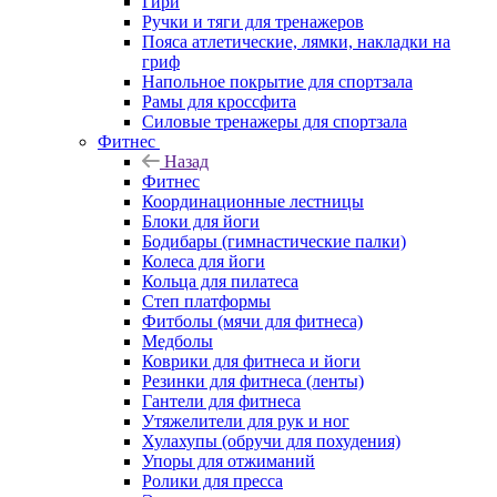
Гири
Ручки и тяги для тренажеров
Пояса атлетические, лямки, накладки на
гриф
Напольное покрытие для спортзала
Рамы для кроссфита
Силовые тренажеры для спортзала
Фитнес
Назад
Фитнес
Координационные лестницы
Блоки для йоги
Бодибары (гимнастические палки)
Колеса для йоги
Кольца для пилатеса
Степ платформы
Фитболы (мячи для фитнеса)
Медболы
Коврики для фитнеса и йоги
Резинки для фитнеса (ленты)
Гантели для фитнеса
Утяжелители для рук и ног
Хулахупы (обручи для похудения)
Упоры для отжиманий
Ролики для пресса